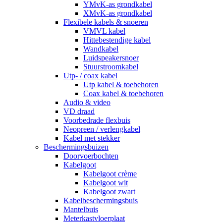
YMvK-as grondkabel
XMvK-as grondkabel
Flexibele kabels & snoeren
VMVL kabel
Hittebestendige kabel
Wandkabel
Luidspeakersnoer
Stuurstroomkabel
Utp- / coax kabel
Utp kabel & toebehoren
Coax kabel & toebehoren
Audio & video
VD draad
Voorbedrade flexbuis
Neopreen / verlengkabel
Kabel met stekker
Beschermingsbuizen
Doorvoerbochten
Kabelgoot
Kabelgoot crème
Kabelgoot wit
Kabelgoot zwart
Kabelbeschermingsbuis
Mantelbuis
Meterkastvloerplaat