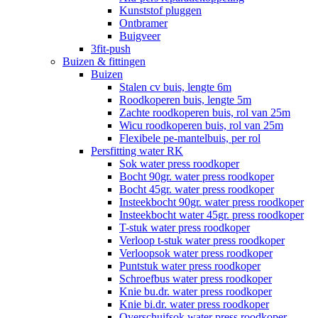
Kunststof pluggen
Ontbramer
Buigveer
3fit-push
Buizen & fittingen
Buizen
Stalen cv buis, lengte 6m
Roodkoperen buis, lengte 5m
Zachte roodkoperen buis, rol van 25m
Wicu roodkoperen buis, rol van 25m
Flexibele pe-mantelbuis, per rol
Persfitting water RK
Sok water press roodkoper
Bocht 90gr. water press roodkoper
Bocht 45gr. water press roodkoper
Insteekbocht 90gr. water press roodkoper
Insteekbocht water 45gr. press roodkoper
T-stuk water press roodkoper
Verloop t-stuk water press roodkoper
Verloopsok water press roodkoper
Puntstuk water press roodkoper
Schroefbus water press roodkoper
Knie bu.dr. water press roodkoper
Knie bi.dr. water press roodkoper
Overschuifsok water press roodkoper