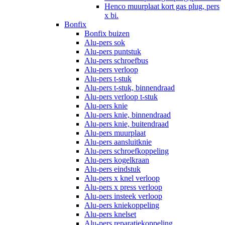
Henco muurplaat kort gas plug, pers
x bi.
Bonfix
Bonfix buizen
Alu-pers sok
Alu-pers puntstuk
Alu-pers schroefbus
Alu-pers verloop
Alu-pers t-stuk
Alu-pers t-stuk, binnendraad
Alu-pers verloop t-stuk
Alu-pers knie
Alu-pers knie, binnendraad
Alu-pers knie, buitendraad
Alu-pers muurplaat
Alu-pers aansluitknie
Alu-pers schroefkoppeling
Alu-pers kogelkraan
Alu-pers eindstuk
Alu-pers x knel verloop
Alu-pers x press verloop
Alu-pers insteek verloop
Alu-pers kniekoppeling
Alu-pers knelset
Alu-pers reparatiekoppeling