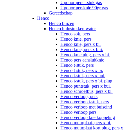
Uponor pers t-stuk gas
Uponor persknie 90gr gas
Gereedschap
Henco
Henco buizen
Henco hulpstukken water
Henco sok, pers
Henco knie, pers
Henco knie, pers x bi.
Henco knie, pers x bui.
Henco knie plug, pers x bi.
Henco pers aansluitknie
Henco t-stuk, pers
Henco t-stuk, pers x bi.
Henco t-stuk, pers x bui.
Henco t-stuk, pers x bi. plug
Henco puntstuk, pers x bui.
Henco schroefbus, pers x bi.
Henco verloop, pers
Henco verloop t-stuk, pers
Henco verloop met buiseind
Henco verloop pers
Henco verloop knelkoppeling
Henco muurplaat, pers x bi.
Henco muurplaat kort plug, pers x