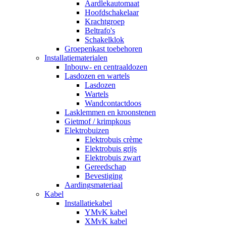
Aardlekautomaat
Hoofdschakelaar
Krachtgroep
Beltrafo's
Schakelklok
Groepenkast toebehoren
Installatiematerialen
Inbouw- en centraaldozen
Lasdozen en wartels
Lasdozen
Wartels
Wandcontactdoos
Lasklemmen en kroonstenen
Gietmof / krimpkous
Elektrobuizen
Elektrobuis crème
Elektrobuis grijs
Elektrobuis zwart
Gereedschap
Bevestiging
Aardingsmateriaal
Kabel
Installatiekabel
YMvK kabel
XMvK kabel