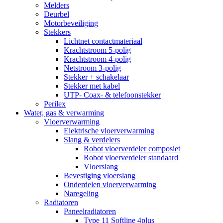
Melders
Deurbel
Motorbeveiliging
Stekkers
Lichtnet contactmateriaal
Krachtstroom 5-polig
Krachtstroom 4-polig
Netstroom 3-polig
Stekker + schakelaar
Stekker met kabel
UTP- Coax- & telefoonstekker
Perilex
Water, gas & verwarming
Vloerverwarming
Elektrische vloerverwarming
Slang & verdelers
Robot vloerverdeler composiet
Robot vloerverdeler standaard
Vloerslang
Bevestiging vloerslang
Onderdelen vloerverwarming
Naregeling
Radiatoren
Paneelradiatoren
Type 11 Softline 4plus