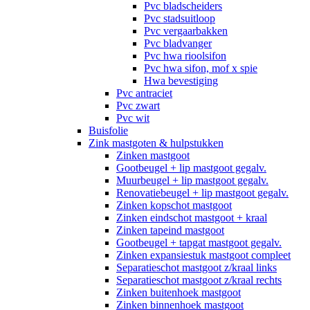
Pvc bladscheiders
Pvc stadsuitloop
Pvc vergaarbakken
Pvc bladvanger
Pvc hwa rioolsifon
Pvc hwa sifon, mof x spie
Hwa bevestiging
Pvc antraciet
Pvc zwart
Pvc wit
Buisfolie
Zink mastgoten & hulpstukken
Zinken mastgoot
Gootbeugel + lip mastgoot gegalv.
Muurbeugel + lip mastgoot gegalv.
Renovatiebeugel + lip mastgoot gegalv.
Zinken kopschot mastgoot
Zinken eindschot mastgoot + kraal
Zinken tapeind mastgoot
Gootbeugel + tapgat mastgoot gegalv.
Zinken expansiestuk mastgoot compleet
Separatieschot mastgoot z/kraal links
Separatieschot mastgoot z/kraal rechts
Zinken buitenhoek mastgoot
Zinken binnenhoek mastgoot