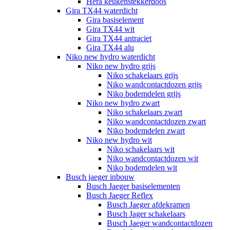
Hera keukenstekkerdoos
Gira TX44 waterdicht
Gira basiselement
Gira TX44 wit
Gira TX44 antraciet
Gira TX44 alu
Niko new hydro waterdicht
Niko new hydro grijs
Niko schakelaars grijs
Niko wandcontactdozen grijs
Niko bodemdelen grijs
Niko new hydro zwart
Niko schakelaars zwart
Niko wandcontactdozen zwart
Niko bodemdelen zwart
Niko new hydro wit
Niko schakelaars wit
Niko wandcontactdozen wit
Niko bodemdelen wit
Busch jaeger inbouw
Busch Jaeger basiselementen
Busch Jaeger Reflex
Busch Jaeger afdekramen
Busch Jager schakelaars
Busch Jaeger wandcontactdozen