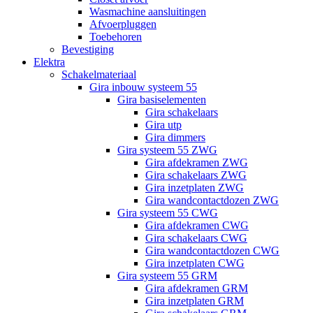
Wasmachine aansluitingen
Afvoerpluggen
Toebehoren
Bevestiging
Elektra
Schakelmateriaal
Gira inbouw systeem 55
Gira basiselementen
Gira schakelaars
Gira utp
Gira dimmers
Gira systeem 55 ZWG
Gira afdekramen ZWG
Gira schakelaars ZWG
Gira inzetplaten ZWG
Gira wandcontactdozen ZWG
Gira systeem 55 CWG
Gira afdekramen CWG
Gira schakelaars CWG
Gira wandcontactdozen CWG
Gira inzetplaten CWG
Gira systeem 55 GRM
Gira afdekramen GRM
Gira inzetplaten GRM