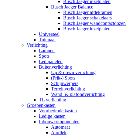
Busch Jaeger inzetplaten
Busch Jaeger Balance
Busch Jaeger afdekramen
Busch Jaeger schakelaars
Busch Jaeger wandcontactdozen
Busch Jaeger inzetplaten
Universeel
Tuinpaal
Verlichting
Lampen
Spots
Led panelen
Buitenverlichting
Up & down verlichting
(Prik-) Spots
Schijnwerpers
Terreinverlichting
Wand- & plafondverlichting
TL verlichting
Groepenkasten
Voorbedrade kasten
Ledige kasten
Inbouwcomponenten
Automaat
Aardlek