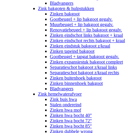
Bladvangers
Zink bakgoten & hulpstukken
Zinken bakgoot
Gootbeugel + lip bakgoot gegalv.
Muurbeugel + lip bakgoot gegalv.
Renovatiebeugel + lip bakgoot gegalv.
Zinken eindschot links bakgoot + kraal
Zinken eindschot rechts bakgoot + kraal
Zinken eindstuk bakgoot z/kraal
Zinken tapeind bakgoot
Gootbeugel + tapgat bakgoot gegalv.
Zinken expansiestuk bakgoot compleet
Separatieschot bakgoot z/kraal links
Separatieschot bakgoot z/kraal rechts
Zinken buitenhoek bakgoot
Zinken binnenhoek bakgoot
Bladvangers
Zink hemelwaterafvoer
Zink buis hwa
Stalen ondereind
Zinken hwa mof
Zinken hwa bocht 40°
Zinken hwa bocht 72°
Zinken hwa bocht 85°
Zinken dubbele wrong