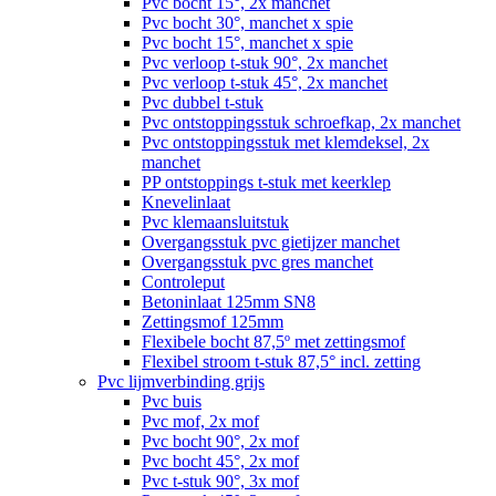
Pvc bocht 15°, 2x manchet
Pvc bocht 30°, manchet x spie
Pvc bocht 15°, manchet x spie
Pvc verloop t-stuk 90°, 2x manchet
Pvc verloop t-stuk 45°, 2x manchet
Pvc dubbel t-stuk
Pvc ontstoppingsstuk schroefkap, 2x manchet
Pvc ontstoppingsstuk met klemdeksel, 2x
manchet
PP ontstoppings t-stuk met keerklep
Knevelinlaat
Pvc klemaansluitstuk
Overgangsstuk pvc gietijzer manchet
Overgangsstuk pvc gres manchet
Controleput
Betoninlaat 125mm SN8
Zettingsmof 125mm
Flexibele bocht 87,5º met zettingsmof
Flexibel stroom t-stuk 87,5° incl. zetting
Pvc lijmverbinding grijs
Pvc buis
Pvc mof, 2x mof
Pvc bocht 90°, 2x mof
Pvc bocht 45°, 2x mof
Pvc t-stuk 90°, 3x mof