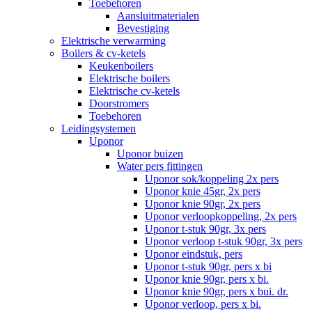
Toebehoren
Aansluitmaterialen
Bevestiging
Elektrische verwarming
Boilers & cv-ketels
Keukenboilers
Elektrische boilers
Elektrische cv-ketels
Doorstromers
Toebehoren
Leidingsystemen
Uponor
Uponor buizen
Water pers fittingen
Uponor sok/koppeling 2x pers
Uponor knie 45gr, 2x pers
Uponor knie 90gr, 2x pers
Uponor verloopkoppeling, 2x pers
Uponor t-stuk 90gr, 3x pers
Uponor verloop t-stuk 90gr, 3x pers
Uponor eindstuk, pers
Uponor t-stuk 90gr, pers x bi
Uponor knie 90gr, pers x bi.
Uponor knie 90gr, pers x bui. dr.
Uponor verloop, pers x bi.