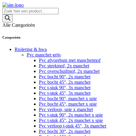
Skip
to
Producten
content
zoeken
Alle Categorieën
Categorieën
Riolering & hwa
Pvc manchet grijs
Pvc afvoerbuis met manchetmof
Pvc steekmof, 2x manchet
Pvc overschuifmof, 2x manchet
Pvc bocht 90°, 2x manchet
Pvc bocht 45°, 2x manchet
Pvc t-stuk 90°, 3x manchet
Pvc t-stuk 45°, 3x manchet
Pvc bocht 90°, manchet x spie
Pvc bocht 45°, manchet x spie
Pvc verloop, spie x manchet
Pvc t-stuk 90°, 2x manchet x spie
Pvc t-stuk 45°, 2x manchet x spie
Pvc verloop t-stuk 45°, 3x manchet
Pvc bocht 30°, 2x manchet