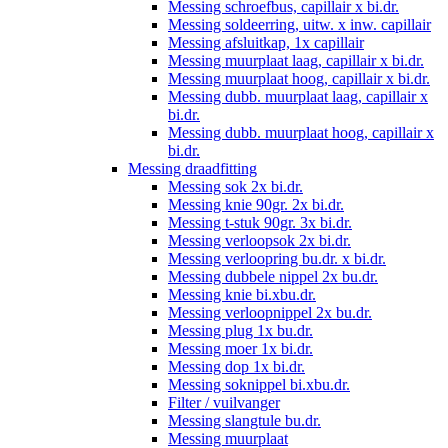
Messing schroefbus, capillair x bi.dr.
Messing soldeerring, uitw. x inw. capillair
Messing afsluitkap, 1x capillair
Messing muurplaat laag, capillair x bi.dr.
Messing muurplaat hoog, capillair x bi.dr.
Messing dubb. muurplaat laag, capillair x
bi.dr.
Messing dubb. muurplaat hoog, capillair x
bi.dr.
Messing draadfitting
Messing sok 2x bi.dr.
Messing knie 90gr. 2x bi.dr.
Messing t-stuk 90gr. 3x bi.dr.
Messing verloopsok 2x bi.dr.
Messing verloopring bu.dr. x bi.dr.
Messing dubbele nippel 2x bu.dr.
Messing knie bi.xbu.dr.
Messing verloopnippel 2x bu.dr.
Messing plug 1x bu.dr.
Messing moer 1x bi.dr.
Messing dop 1x bi.dr.
Messing soknippel bi.xbu.dr.
Filter / vuilvanger
Messing slangtule bu.dr.
Messing muurplaat