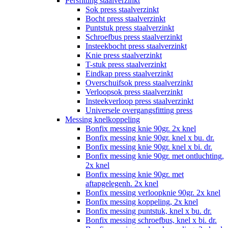
Persfitting staalverzinkt
Sok press staalverzinkt
Bocht press staalverzinkt
Puntstuk press staalverzinkt
Schroefbus press staalverzinkt
Insteekbocht press staalverzinkt
Knie press staalverzinkt
T-stuk press staalverzinkt
Eindkap press staalverzinkt
Overschuifsok press staalverzinkt
Verloopsok press staalverzinkt
Insteekverloop press staalverzinkt
Universele overgangsfitting press
Messing knelkoppeling
Bonfix messing knie 90gr. 2x knel
Bonfix messing knie 90gr. knel x bu. dr.
Bonfix messing knie 90gr. knel x bi. dr.
Bonfix messing knie 90gr. met ontluchting,
2x knel
Bonfix messing knie 90gr. met
aftapgelegenh. 2x knel
Bonfix messing verloopknie 90gr. 2x knel
Bonfix messing koppeling, 2x knel
Bonfix messing puntstuk, knel x bu. dr.
Bonfix messing schroefbus, knel x bi. dr.