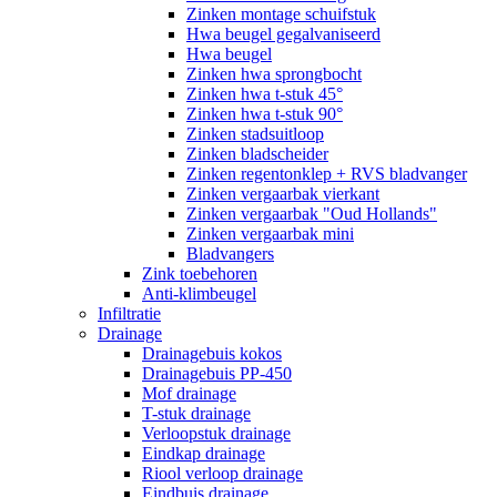
Zinken montage schuifstuk
Hwa beugel gegalvaniseerd
Hwa beugel
Zinken hwa sprongbocht
Zinken hwa t-stuk 45°
Zinken hwa t-stuk 90°
Zinken stadsuitloop
Zinken bladscheider
Zinken regentonklep + RVS bladvanger
Zinken vergaarbak vierkant
Zinken vergaarbak "Oud Hollands"
Zinken vergaarbak mini
Bladvangers
Zink toebehoren
Anti-klimbeugel
Infiltratie
Drainage
Drainagebuis kokos
Drainagebuis PP-450
Mof drainage
T-stuk drainage
Verloopstuk drainage
Eindkap drainage
Riool verloop drainage
Eindbuis drainage