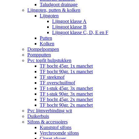
Taludgoot drainage
Lijngoten, putten & kolken
Lijngoten
Lijngoot klasse A
Lijngoot klasse B
Lijngoot klasse C, D, E en F
Putten
Kolken
Dompelpompen
Pompputten
Pvc topfit hulpstukken
TF bocht 45gr. 1x manchet
TF bocht 90gr. 1x manchet
TF steekmof
TF overschuifmof
TF t-stuk 45gr. 3x manchet
TF t-stuk 90gr. 3x manchet
TF bocht 45gr. 2x manchet
TF bocht 90gr. 2x manchet
Pvc lijmverbinding wit
Duikerbuis
Sifons & accessoires
Kunststof sifons
Verchroomde sifons
Closet afvoer