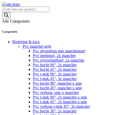
Skip
to
Producten
content
zoeken
Alle Categorieën
Categorieën
Riolering & hwa
Pvc manchet grijs
Pvc afvoerbuis met manchetmof
Pvc steekmof, 2x manchet
Pvc overschuifmof, 2x manchet
Pvc bocht 90°, 2x manchet
Pvc bocht 45°, 2x manchet
Pvc t-stuk 90°, 3x manchet
Pvc t-stuk 45°, 3x manchet
Pvc bocht 90°, manchet x spie
Pvc bocht 45°, manchet x spie
Pvc verloop, spie x manchet
Pvc t-stuk 90°, 2x manchet x spie
Pvc t-stuk 45°, 2x manchet x spie
Pvc verloop t-stuk 45°, 3x manchet
Pvc bocht 30°, 2x manchet