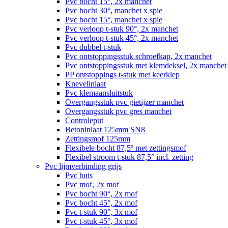
Pvc bocht 15°, 2x manchet
Pvc bocht 30°, manchet x spie
Pvc bocht 15°, manchet x spie
Pvc verloop t-stuk 90°, 2x manchet
Pvc verloop t-stuk 45°, 2x manchet
Pvc dubbel t-stuk
Pvc ontstoppingsstuk schroefkap, 2x manchet
Pvc ontstoppingsstuk met klemdeksel, 2x manchet
PP ontstoppings t-stuk met keerklep
Knevelinlaat
Pvc klemaansluitstuk
Overgangsstuk pvc gietijzer manchet
Overgangsstuk pvc gres manchet
Controleput
Betoninlaat 125mm SN8
Zettingsmof 125mm
Flexibele bocht 87,5º met zettingsmof
Flexibel stroom t-stuk 87,5° incl. zetting
Pvc lijmverbinding grijs
Pvc buis
Pvc mof, 2x mof
Pvc bocht 90°, 2x mof
Pvc bocht 45°, 2x mof
Pvc t-stuk 90°, 3x mof
Pvc t-stuk 45°, 3x mof