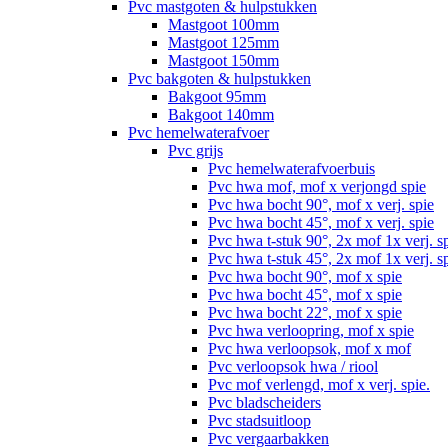
Pvc mastgoten & hulpstukken
Mastgoot 100mm
Mastgoot 125mm
Mastgoot 150mm
Pvc bakgoten & hulpstukken
Bakgoot 95mm
Bakgoot 140mm
Pvc hemelwaterafvoer
Pvc grijs
Pvc hemelwaterafvoerbuis
Pvc hwa mof, mof x verjongd spie
Pvc hwa bocht 90°, mof x verj. spie
Pvc hwa bocht 45°, mof x verj. spie
Pvc hwa t-stuk 90°, 2x mof 1x verj. s
Pvc hwa t-stuk 45°, 2x mof 1x verj. s
Pvc hwa bocht 90°, mof x spie
Pvc hwa bocht 45°, mof x spie
Pvc hwa bocht 22°, mof x spie
Pvc hwa verloopring, mof x spie
Pvc hwa verloopsok, mof x mof
Pvc verloopsok hwa / riool
Pvc mof verlengd, mof x verj. spie.
Pvc bladscheiders
Pvc stadsuitloop
Pvc vergaarbakken