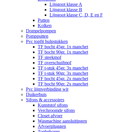
Lijngoot klasse A
Lijngoot klasse B
Lijngoot klasse C, D, E en F
Putten
Kolken
Dompelpompen
Pompputten
Pvc topfit hulpstukken
TF bocht 45gr. 1x manchet
TF bocht 90gr. 1x manchet
TF steekmof
TF overschuifmof
TF t-stuk 45gr. 3x manchet
TF t-stuk 90gr. 3x manchet
TF bocht 45gr. 2x manchet
TF bocht 90gr. 2x manchet
Pvc lijmverbinding wit
Duikerbuis
Sifons & accessoires
Kunststof sifons
Verchroomde sifons
Closet afvoer
Wasmachine aansluitingen
Afvoerpluggen
Toebehoren