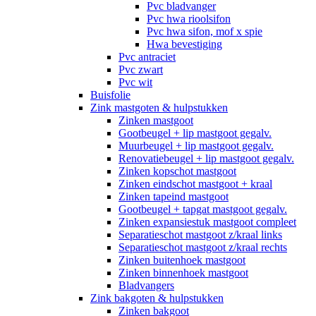
Pvc bladvanger
Pvc hwa rioolsifon
Pvc hwa sifon, mof x spie
Hwa bevestiging
Pvc antraciet
Pvc zwart
Pvc wit
Buisfolie
Zink mastgoten & hulpstukken
Zinken mastgoot
Gootbeugel + lip mastgoot gegalv.
Muurbeugel + lip mastgoot gegalv.
Renovatiebeugel + lip mastgoot gegalv.
Zinken kopschot mastgoot
Zinken eindschot mastgoot + kraal
Zinken tapeind mastgoot
Gootbeugel + tapgat mastgoot gegalv.
Zinken expansiestuk mastgoot compleet
Separatieschot mastgoot z/kraal links
Separatieschot mastgoot z/kraal rechts
Zinken buitenhoek mastgoot
Zinken binnenhoek mastgoot
Bladvangers
Zink bakgoten & hulpstukken
Zinken bakgoot