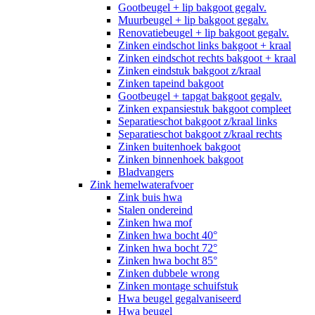
Gootbeugel + lip bakgoot gegalv.
Muurbeugel + lip bakgoot gegalv.
Renovatiebeugel + lip bakgoot gegalv.
Zinken eindschot links bakgoot + kraal
Zinken eindschot rechts bakgoot + kraal
Zinken eindstuk bakgoot z/kraal
Zinken tapeind bakgoot
Gootbeugel + tapgat bakgoot gegalv.
Zinken expansiestuk bakgoot compleet
Separatieschot bakgoot z/kraal links
Separatieschot bakgoot z/kraal rechts
Zinken buitenhoek bakgoot
Zinken binnenhoek bakgoot
Bladvangers
Zink hemelwaterafvoer
Zink buis hwa
Stalen ondereind
Zinken hwa mof
Zinken hwa bocht 40°
Zinken hwa bocht 72°
Zinken hwa bocht 85°
Zinken dubbele wrong
Zinken montage schuifstuk
Hwa beugel gegalvaniseerd
Hwa beugel