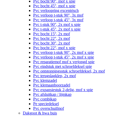
Pvc bocht 90°, mof x spie
Pvc bocht 45°, mof x spie
Pvc verloopring excentrisch
Pvc verloop t-stuk 90°, 3x mof
Pvc verloop t-stuk 45°, 3x mof
Pvc t-stuk 90°, 2x mof x spie
Pvc t-stuk 45°, 2x mof x spie
Pvc bocht 15°, 2x mof
Pvc bocht 22°, 2x mof
Pvc bocht 30°, 2x mof
Pvc bocht 22°, mof x spie
Pvc verloop t-stuk 90°, 2x mof x spie
Pvc verloop t-stuk 45°, 2x mof x spie
Pvc reparatiemof mof x verjongd spie
Pvc eindstuk met schroefdeksel spie
Pvc ontstoppingsstuk schroefdeksel, 2x mof
Pvc terugslagklep, 2x mof
Pvc klemzadel
Pvc klemaanboorzadel
Pvc expansiestuk 2-delig, mof x spie
Pvc afsluitkap / lijmkap
Pvc combikap
Pe speciedeksel
Pvc overschuifmof
Dakgoot & hwa buis