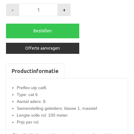
-
+
Hirschmann
preflex
utp
Bestellen
cat6
p/100mtr.
Offerte aanvragen
aantal
Productinformatie
Preflex utp cat6.
Type: cat 6.
Aantal aders: 8.
Samenstelling geleiders: klasse 1, massief.
Lengte volle rol: 100 meter.
Prijs per rol.