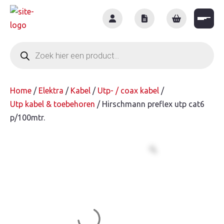
Skip
to
content
Producten
zoeken
Home
/
Elektra
/
Kabel
/
Utp- / coax kabel
/
Utp kabel & toebehoren
/ Hirschmann preflex utp cat6
p/100mtr.