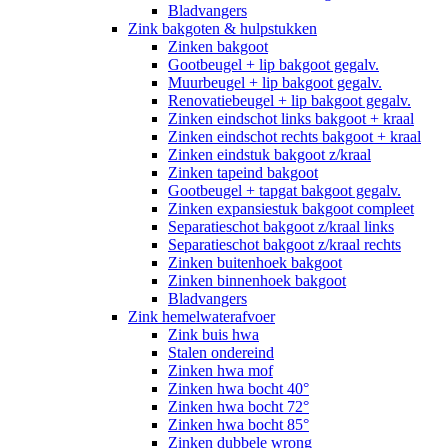
Bladvangers
Zink bakgoten & hulpstukken
Zinken bakgoot
Gootbeugel + lip bakgoot gegalv.
Muurbeugel + lip bakgoot gegalv.
Renovatiebeugel + lip bakgoot gegalv.
Zinken eindschot links bakgoot + kraal
Zinken eindschot rechts bakgoot + kraal
Zinken eindstuk bakgoot z/kraal
Zinken tapeind bakgoot
Gootbeugel + tapgat bakgoot gegalv.
Zinken expansiestuk bakgoot compleet
Separatieschot bakgoot z/kraal links
Separatieschot bakgoot z/kraal rechts
Zinken buitenhoek bakgoot
Zinken binnenhoek bakgoot
Bladvangers
Zink hemelwaterafvoer
Zink buis hwa
Stalen ondereind
Zinken hwa mof
Zinken hwa bocht 40°
Zinken hwa bocht 72°
Zinken hwa bocht 85°
Zinken dubbele wrong