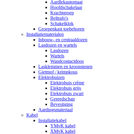
Aardlekautomaat
Hoofdschakelaar
Krachtgroep
Beltrafo's
Schakelklok
Groepenkast toebehoren
Installatiematerialen
Inbouw- en centraaldozen
Lasdozen en wartels
Lasdozen
Wartels
Wandcontactdoos
Lasklemmen en kroonstenen
Gietmof / krimpkous
Elektrobuizen
Elektrobuis crème
Elektrobuis grijs
Elektrobuis zwart
Gereedschap
Bevestiging
Aardingsmateriaal
Kabel
Installatiekabel
YMvK kabel
XMvK kabel