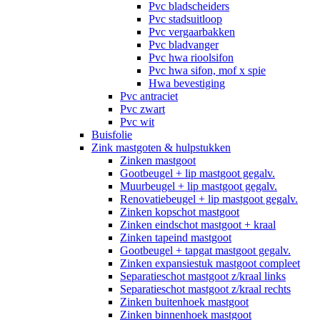
Pvc bladscheiders
Pvc stadsuitloop
Pvc vergaarbakken
Pvc bladvanger
Pvc hwa rioolsifon
Pvc hwa sifon, mof x spie
Hwa bevestiging
Pvc antraciet
Pvc zwart
Pvc wit
Buisfolie
Zink mastgoten & hulpstukken
Zinken mastgoot
Gootbeugel + lip mastgoot gegalv.
Muurbeugel + lip mastgoot gegalv.
Renovatiebeugel + lip mastgoot gegalv.
Zinken kopschot mastgoot
Zinken eindschot mastgoot + kraal
Zinken tapeind mastgoot
Gootbeugel + tapgat mastgoot gegalv.
Zinken expansiestuk mastgoot compleet
Separatieschot mastgoot z/kraal links
Separatieschot mastgoot z/kraal rechts
Zinken buitenhoek mastgoot
Zinken binnenhoek mastgoot