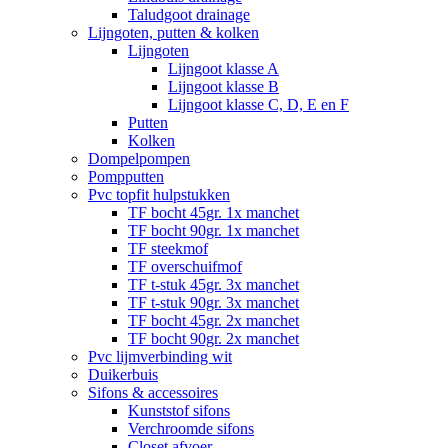
Taludgoot drainage
Lijngoten, putten & kolken
Lijngoten
Lijngoot klasse A
Lijngoot klasse B
Lijngoot klasse C, D, E en F
Putten
Kolken
Dompelpompen
Pompputten
Pvc topfit hulpstukken
TF bocht 45gr. 1x manchet
TF bocht 90gr. 1x manchet
TF steekmof
TF overschuifmof
TF t-stuk 45gr. 3x manchet
TF t-stuk 90gr. 3x manchet
TF bocht 45gr. 2x manchet
TF bocht 90gr. 2x manchet
Pvc lijmverbinding wit
Duikerbuis
Sifons & accessoires
Kunststof sifons
Verchroomde sifons
Closet afvoer