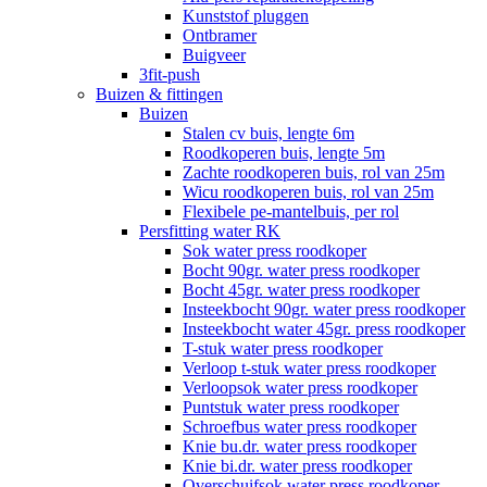
Kunststof pluggen
Ontbramer
Buigveer
3fit-push
Buizen & fittingen
Buizen
Stalen cv buis, lengte 6m
Roodkoperen buis, lengte 5m
Zachte roodkoperen buis, rol van 25m
Wicu roodkoperen buis, rol van 25m
Flexibele pe-mantelbuis, per rol
Persfitting water RK
Sok water press roodkoper
Bocht 90gr. water press roodkoper
Bocht 45gr. water press roodkoper
Insteekbocht 90gr. water press roodkoper
Insteekbocht water 45gr. press roodkoper
T-stuk water press roodkoper
Verloop t-stuk water press roodkoper
Verloopsok water press roodkoper
Puntstuk water press roodkoper
Schroefbus water press roodkoper
Knie bu.dr. water press roodkoper
Knie bi.dr. water press roodkoper
Overschuifsok water press roodkoper