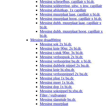
Messing schroefbus, capillair x bi.dr.
Messing soldeerring, uitw. x inw. capillair
Messing afsluitkap, 1x capillair
Messing muurplaat laag, capillair x bi.dr.
Messing muurplaat hoog, capillair x bi.dr.
Messing dubb. muurplaat laag, capillair x
bi.dr.
Messing dubb. muurplaat hoog, capillair x
bi.dr.
Messing draadfitting
Messing sok 2x bi.dr.
Messing knie 90gr. 2x bi.dr.
Messing t-stuk 90gr. 3x bi.dr.
Messing verloopsok 2x bi.dr.
Messing verloopring bu.dr. x bi.dr.
Messing dubbele nippel 2x bu.dr.
Messing knie bi.xbu.dr.
Messing verloopnippel 2x bu.dr.
Messing plug 1x bu.dr.
Messing moer 1x bi.dr.
Messing dop 1x bi.dr.
Messing soknippel bi.xbu.dr.
Filter / vuilvanger
Messing slangtule bu.dr.
Messing muurplaat