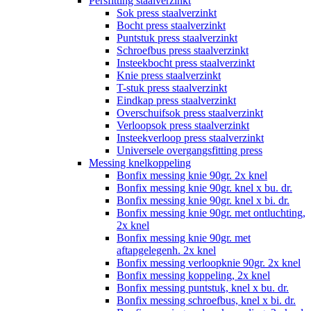
Persfitting staalverzinkt
Sok press staalverzinkt
Bocht press staalverzinkt
Puntstuk press staalverzinkt
Schroefbus press staalverzinkt
Insteekbocht press staalverzinkt
Knie press staalverzinkt
T-stuk press staalverzinkt
Eindkap press staalverzinkt
Overschuifsok press staalverzinkt
Verloopsok press staalverzinkt
Insteekverloop press staalverzinkt
Universele overgangsfitting press
Messing knelkoppeling
Bonfix messing knie 90gr. 2x knel
Bonfix messing knie 90gr. knel x bu. dr.
Bonfix messing knie 90gr. knel x bi. dr.
Bonfix messing knie 90gr. met ontluchting,
2x knel
Bonfix messing knie 90gr. met
aftapgelegenh. 2x knel
Bonfix messing verloopknie 90gr. 2x knel
Bonfix messing koppeling, 2x knel
Bonfix messing puntstuk, knel x bu. dr.
Bonfix messing schroefbus, knel x bi. dr.