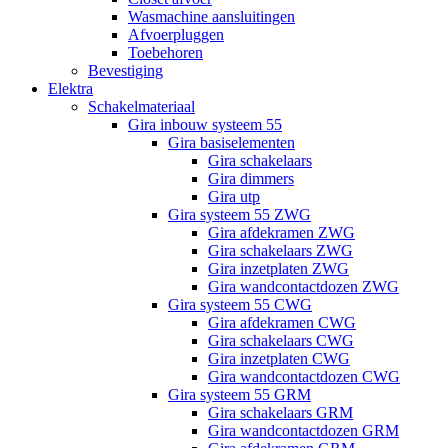
Wasmachine aansluitingen
Afvoerpluggen
Toebehoren
Bevestiging
Elektra
Schakelmateriaal
Gira inbouw systeem 55
Gira basiselementen
Gira schakelaars
Gira dimmers
Gira utp
Gira systeem 55 ZWG
Gira afdekramen ZWG
Gira schakelaars ZWG
Gira inzetplaten ZWG
Gira wandcontactdozen ZWG
Gira systeem 55 CWG
Gira afdekramen CWG
Gira schakelaars CWG
Gira inzetplaten CWG
Gira wandcontactdozen CWG
Gira systeem 55 GRM
Gira schakelaars GRM
Gira wandcontactdozen GRM