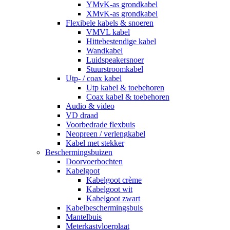
YMvK-as grondkabel
XMvK-as grondkabel
Flexibele kabels & snoeren
VMVL kabel
Hittebestendige kabel
Wandkabel
Luidspeakersnoer
Stuurstroomkabel
Utp- / coax kabel
Utp kabel & toebehoren
Coax kabel & toebehoren
Audio & video
VD draad
Voorbedrade flexbuis
Neopreen / verlengkabel
Kabel met stekker
Beschermingsbuizen
Doorvoerbochten
Kabelgoot
Kabelgoot crème
Kabelgoot wit
Kabelgoot zwart
Kabelbeschermingsbuis
Mantelbuis
Meterkastvloerplaat