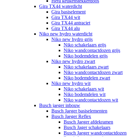
Hera keukenstekkerdoos
Gira TX44 waterdicht
Gira basiselement
Gira TX44 wit
Gira TX44 antraciet
Gira TX44 alu
Niko new hydro waterdicht
Niko new hydro grijs
Niko schakelaars grijs
Niko wandcontactdozen grijs
Niko bodemdelen grijs
Niko new hydro zwart
Niko schakelaars zwart
Niko wandcontactdozen zwart
Niko bodemdelen zwart
Niko new hydro wit
Niko schakelaars wit
Niko bodemdelen wit
Niko wandcontactdozen wit
Busch jaeger inbouw
Busch Jaeger basiselementen
Busch Jaeger Reflex
Busch Jaeger afdekramen
Busch Jager schakelaars
Busch Jaeger wandcontactdozen