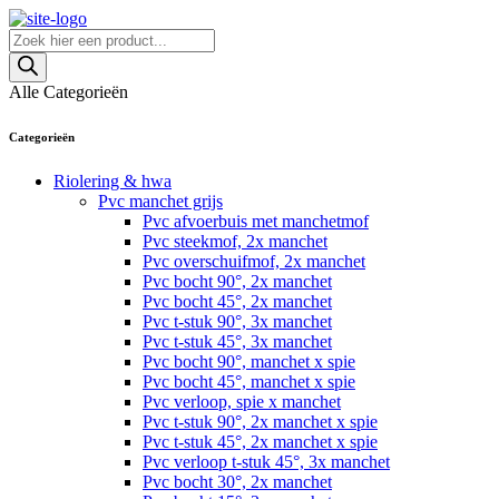
Skip
to
Producten
content
zoeken
Alle Categorieën
Categorieën
Riolering & hwa
Pvc manchet grijs
Pvc afvoerbuis met manchetmof
Pvc steekmof, 2x manchet
Pvc overschuifmof, 2x manchet
Pvc bocht 90°, 2x manchet
Pvc bocht 45°, 2x manchet
Pvc t-stuk 90°, 3x manchet
Pvc t-stuk 45°, 3x manchet
Pvc bocht 90°, manchet x spie
Pvc bocht 45°, manchet x spie
Pvc verloop, spie x manchet
Pvc t-stuk 90°, 2x manchet x spie
Pvc t-stuk 45°, 2x manchet x spie
Pvc verloop t-stuk 45°, 3x manchet
Pvc bocht 30°, 2x manchet