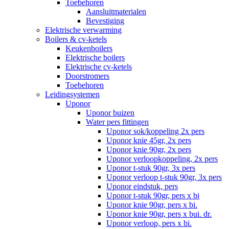
Toebehoren
Aansluitmaterialen
Bevestiging
Elektrische verwarming
Boilers & cv-ketels
Keukenboilers
Elektrische boilers
Elektrische cv-ketels
Doorstromers
Toebehoren
Leidingsystemen
Uponor
Uponor buizen
Water pers fittingen
Uponor sok/koppeling 2x pers
Uponor knie 45gr, 2x pers
Uponor knie 90gr, 2x pers
Uponor verloopkoppeling, 2x pers
Uponor t-stuk 90gr, 3x pers
Uponor verloop t-stuk 90gr, 3x pers
Uponor eindstuk, pers
Uponor t-stuk 90gr, pers x bi
Uponor knie 90gr, pers x bi.
Uponor knie 90gr, pers x bui. dr.
Uponor verloop, pers x bi.