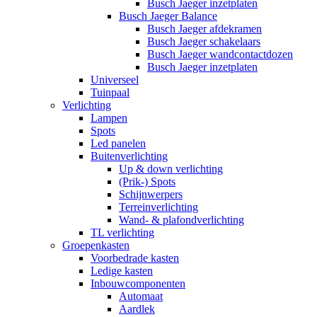
Busch Jaeger inzetplaten
Busch Jaeger Balance
Busch Jaeger afdekramen
Busch Jaeger schakelaars
Busch Jaeger wandcontactdozen
Busch Jaeger inzetplaten
Universeel
Tuinpaal
Verlichting
Lampen
Spots
Led panelen
Buitenverlichting
Up & down verlichting
(Prik-) Spots
Schijnwerpers
Terreinverlichting
Wand- & plafondverlichting
TL verlichting
Groepenkasten
Voorbedrade kasten
Ledige kasten
Inbouwcomponenten
Automaat
Aardlek