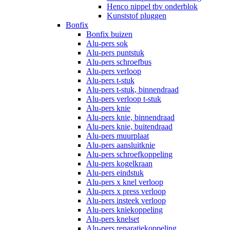
Henco nippel tbv onderblok
Kunststof pluggen
Bonfix
Bonfix buizen
Alu-pers sok
Alu-pers puntstuk
Alu-pers schroefbus
Alu-pers verloop
Alu-pers t-stuk
Alu-pers t-stuk, binnendraad
Alu-pers verloop t-stuk
Alu-pers knie
Alu-pers knie, binnendraad
Alu-pers knie, buitendraad
Alu-pers muurplaat
Alu-pers aansluitknie
Alu-pers schroefkoppeling
Alu-pers kogelkraan
Alu-pers eindstuk
Alu-pers x knel verloop
Alu-pers x press verloop
Alu-pers insteek verloop
Alu-pers kniekoppeling
Alu-pers knelset
Alu-pers reparatiekoppeling