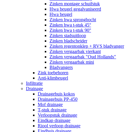
Zinken montage schuifstuk
Hwa beugel gegalvaniseerd
Hwa beugel
Zinken hwa sprongbocht
Zinken hwa t-stuk 45°
Zinken hwa t-stuk 90°
Zinken stadsuitloop
Zinken bladscheider
Zinken regentonklep + RVS bladvanger
Zinken vergaarbak vierkant
Zinken vergaarbak "Oud Hollands"
Zinken vergaarbak mini
Bladvangers
Zink toebehoren
Anti-klimbeugel
Infiltratie
Drainage
Drainagebuis kokos
Drainagebuis PP-450
Mof drainage
T-stuk drainage
Verloopstuk drainage
Eindkap drainage
Riool verloop drainage
Eindbuis drainage