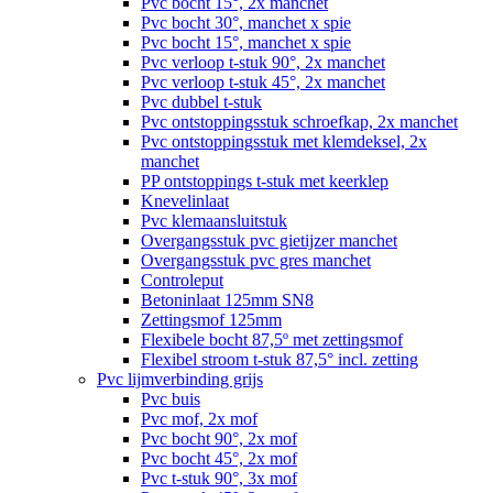
Pvc bocht 15°, 2x manchet
Pvc bocht 30°, manchet x spie
Pvc bocht 15°, manchet x spie
Pvc verloop t-stuk 90°, 2x manchet
Pvc verloop t-stuk 45°, 2x manchet
Pvc dubbel t-stuk
Pvc ontstoppingsstuk schroefkap, 2x manchet
Pvc ontstoppingsstuk met klemdeksel, 2x
manchet
PP ontstoppings t-stuk met keerklep
Knevelinlaat
Pvc klemaansluitstuk
Overgangsstuk pvc gietijzer manchet
Overgangsstuk pvc gres manchet
Controleput
Betoninlaat 125mm SN8
Zettingsmof 125mm
Flexibele bocht 87,5º met zettingsmof
Flexibel stroom t-stuk 87,5° incl. zetting
Pvc lijmverbinding grijs
Pvc buis
Pvc mof, 2x mof
Pvc bocht 90°, 2x mof
Pvc bocht 45°, 2x mof
Pvc t-stuk 90°, 3x mof