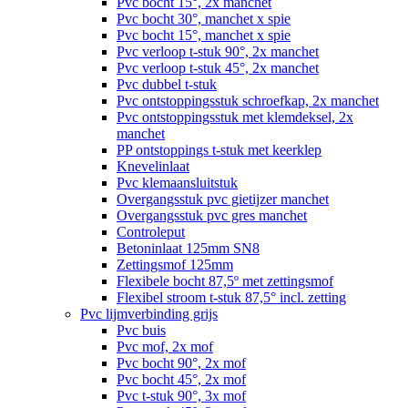
Pvc bocht 15°, 2x manchet
Pvc bocht 30°, manchet x spie
Pvc bocht 15°, manchet x spie
Pvc verloop t-stuk 90°, 2x manchet
Pvc verloop t-stuk 45°, 2x manchet
Pvc dubbel t-stuk
Pvc ontstoppingsstuk schroefkap, 2x manchet
Pvc ontstoppingsstuk met klemdeksel, 2x
manchet
PP ontstoppings t-stuk met keerklep
Knevelinlaat
Pvc klemaansluitstuk
Overgangsstuk pvc gietijzer manchet
Overgangsstuk pvc gres manchet
Controleput
Betoninlaat 125mm SN8
Zettingsmof 125mm
Flexibele bocht 87,5º met zettingsmof
Flexibel stroom t-stuk 87,5° incl. zetting
Pvc lijmverbinding grijs
Pvc buis
Pvc mof, 2x mof
Pvc bocht 90°, 2x mof
Pvc bocht 45°, 2x mof
Pvc t-stuk 90°, 3x mof