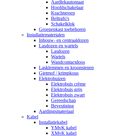
Aardlekautomaat
Hoofdschakelaar
Krachtgroep
Beltrafo's
Schakelklok
Groepenkast toebehoren
Installatiematerialen
Inbouw- en centraaldozen
Lasdozen en wartels
Lasdozen
Wartels
Wandcontactdoos
Lasklemmen en kroonstenen
Gietmof / krimpkous
Elektrobuizen
Elektrobuis crème
Elektrobuis grijs
Elektrobuis zwart
Gereedschap
Bevestiging
Aardingsmateriaal
Kabel
Installatiekabel
YMvK kabel
XMvK kabel