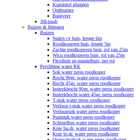
Kunststof pluggen
Ontbramer
Buigveer
3fit-push
Buizen & fittingen
Buizen
Stalen cv buis, lengte 6m
Roodkoperen buis, lengte 5m
Zachte roodkoperen buis, rol van 25m
Wicu roodkoperen buis, rol van 25m
Flexibele pe-mantelbuis, per rol
Persfitting water RK
Sok water press roodkoper
Bocht 90gr. water press roodkoper
Bocht 45gr. water press roodkoper
Insteekbocht 90gr. water press roodkoper
Insteekbocht water 45gr. press roodkoper
T-stuk water press roodkoper
Verloop t-stuk water press roodkoper
Verloopsok water press roodkoper
Puntstuk water press roodkoper
Schroefbus water press roodkoper
Knie bu.dr. water press roodkoper
Knie bi.dr. water press roodkoper
Overschuifsok water press roodkoper