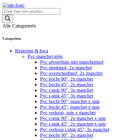
Skip
to
Producten
content
zoeken
Alle Categorieën
Categorieën
Riolering & hwa
Pvc manchet grijs
Pvc afvoerbuis met manchetmof
Pvc steekmof, 2x manchet
Pvc overschuifmof, 2x manchet
Pvc bocht 90°, 2x manchet
Pvc bocht 45°, 2x manchet
Pvc t-stuk 90°, 3x manchet
Pvc t-stuk 45°, 3x manchet
Pvc bocht 90°, manchet x spie
Pvc bocht 45°, manchet x spie
Pvc verloop, spie x manchet
Pvc t-stuk 90°, 2x manchet x spie
Pvc t-stuk 45°, 2x manchet x spie
Pvc verloop t-stuk 45°, 3x manchet
Pvc bocht 30°, 2x manchet