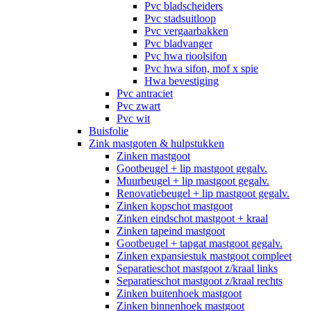
Pvc bladscheiders
Pvc stadsuitloop
Pvc vergaarbakken
Pvc bladvanger
Pvc hwa rioolsifon
Pvc hwa sifon, mof x spie
Hwa bevestiging
Pvc antraciet
Pvc zwart
Pvc wit
Buisfolie
Zink mastgoten & hulpstukken
Zinken mastgoot
Gootbeugel + lip mastgoot gegalv.
Muurbeugel + lip mastgoot gegalv.
Renovatiebeugel + lip mastgoot gegalv.
Zinken kopschot mastgoot
Zinken eindschot mastgoot + kraal
Zinken tapeind mastgoot
Gootbeugel + tapgat mastgoot gegalv.
Zinken expansiestuk mastgoot compleet
Separatieschot mastgoot z/kraal links
Separatieschot mastgoot z/kraal rechts
Zinken buitenhoek mastgoot
Zinken binnenhoek mastgoot