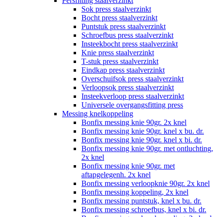
Persfitting staalverzinkt
Sok press staalverzinkt
Bocht press staalverzinkt
Puntstuk press staalverzinkt
Schroefbus press staalverzinkt
Insteekbocht press staalverzinkt
Knie press staalverzinkt
T-stuk press staalverzinkt
Eindkap press staalverzinkt
Overschuifsok press staalverzinkt
Verloopsok press staalverzinkt
Insteekverloop press staalverzinkt
Universele overgangsfitting press
Messing knelkoppeling
Bonfix messing knie 90gr. 2x knel
Bonfix messing knie 90gr. knel x bu. dr.
Bonfix messing knie 90gr. knel x bi. dr.
Bonfix messing knie 90gr. met ontluchting,
2x knel
Bonfix messing knie 90gr. met
aftapgelegenh. 2x knel
Bonfix messing verloopknie 90gr. 2x knel
Bonfix messing koppeling, 2x knel
Bonfix messing puntstuk, knel x bu. dr.
Bonfix messing schroefbus, knel x bi. dr.