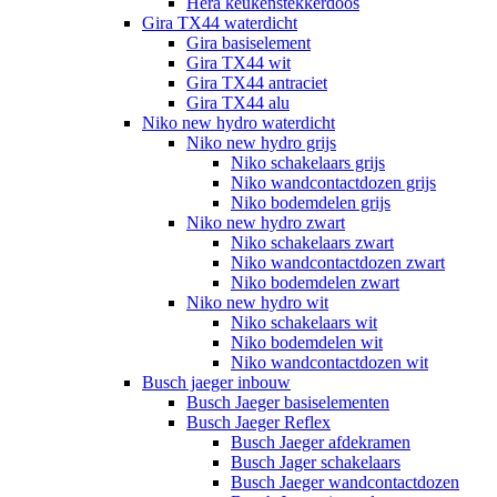
Hera keukenstekkerdoos
Gira TX44 waterdicht
Gira basiselement
Gira TX44 wit
Gira TX44 antraciet
Gira TX44 alu
Niko new hydro waterdicht
Niko new hydro grijs
Niko schakelaars grijs
Niko wandcontactdozen grijs
Niko bodemdelen grijs
Niko new hydro zwart
Niko schakelaars zwart
Niko wandcontactdozen zwart
Niko bodemdelen zwart
Niko new hydro wit
Niko schakelaars wit
Niko bodemdelen wit
Niko wandcontactdozen wit
Busch jaeger inbouw
Busch Jaeger basiselementen
Busch Jaeger Reflex
Busch Jaeger afdekramen
Busch Jager schakelaars
Busch Jaeger wandcontactdozen