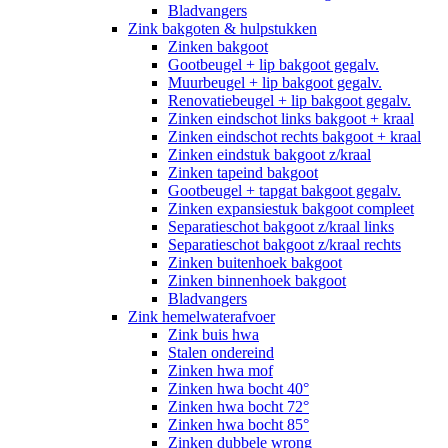
Bladvangers
Zink bakgoten & hulpstukken
Zinken bakgoot
Gootbeugel + lip bakgoot gegalv.
Muurbeugel + lip bakgoot gegalv.
Renovatiebeugel + lip bakgoot gegalv.
Zinken eindschot links bakgoot + kraal
Zinken eindschot rechts bakgoot + kraal
Zinken eindstuk bakgoot z/kraal
Zinken tapeind bakgoot
Gootbeugel + tapgat bakgoot gegalv.
Zinken expansiestuk bakgoot compleet
Separatieschot bakgoot z/kraal links
Separatieschot bakgoot z/kraal rechts
Zinken buitenhoek bakgoot
Zinken binnenhoek bakgoot
Bladvangers
Zink hemelwaterafvoer
Zink buis hwa
Stalen ondereind
Zinken hwa mof
Zinken hwa bocht 40°
Zinken hwa bocht 72°
Zinken hwa bocht 85°
Zinken dubbele wrong