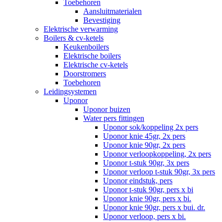
Toebehoren
Aansluitmaterialen
Bevestiging
Elektrische verwarming
Boilers & cv-ketels
Keukenboilers
Elektrische boilers
Elektrische cv-ketels
Doorstromers
Toebehoren
Leidingsystemen
Uponor
Uponor buizen
Water pers fittingen
Uponor sok/koppeling 2x pers
Uponor knie 45gr, 2x pers
Uponor knie 90gr, 2x pers
Uponor verloopkoppeling, 2x pers
Uponor t-stuk 90gr, 3x pers
Uponor verloop t-stuk 90gr, 3x pers
Uponor eindstuk, pers
Uponor t-stuk 90gr, pers x bi
Uponor knie 90gr, pers x bi.
Uponor knie 90gr, pers x bui. dr.
Uponor verloop, pers x bi.