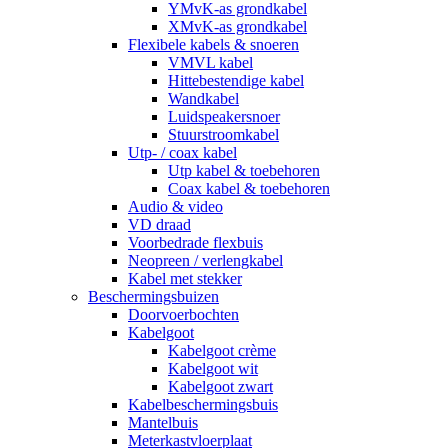
YMvK-as grondkabel
XMvK-as grondkabel
Flexibele kabels & snoeren
VMVL kabel
Hittebestendige kabel
Wandkabel
Luidspeakersnoer
Stuurstroomkabel
Utp- / coax kabel
Utp kabel & toebehoren
Coax kabel & toebehoren
Audio & video
VD draad
Voorbedrade flexbuis
Neopreen / verlengkabel
Kabel met stekker
Beschermingsbuizen
Doorvoerbochten
Kabelgoot
Kabelgoot crème
Kabelgoot wit
Kabelgoot zwart
Kabelbeschermingsbuis
Mantelbuis
Meterkastvloerplaat