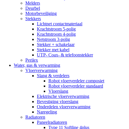
Melders
Deurbel
Motorbeveiliging
Stekkers
Lichtnet contactmateriaal
Krachtstroom 5-polig
Krachtstroom 4-polig
Netstroom 3-polig
Stekker + schakelaar
Stekker met kabel
UTP- Coax- & telefoonstekker
Perilex
Water, gas & verwarming
Vloerverwarming
Slang & verdelers
Robot vloerverdeler composiet
Robot vloerverdeler standaard
Vloerslang
Elektrische vloerverwarming
Bevestiging vloerslang
Onderdelen vloerverwarming
Naregeling
Radiatoren
Paneelradiatoren
Type 11 Softline 4plus