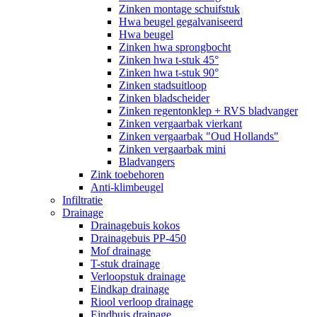
Zinken montage schuifstuk
Hwa beugel gegalvaniseerd
Hwa beugel
Zinken hwa sprongbocht
Zinken hwa t-stuk 45°
Zinken hwa t-stuk 90°
Zinken stadsuitloop
Zinken bladscheider
Zinken regentonklep + RVS bladvanger
Zinken vergaarbak vierkant
Zinken vergaarbak "Oud Hollands"
Zinken vergaarbak mini
Bladvangers
Zink toebehoren
Anti-klimbeugel
Infiltratie
Drainage
Drainagebuis kokos
Drainagebuis PP-450
Mof drainage
T-stuk drainage
Verloopstuk drainage
Eindkap drainage
Riool verloop drainage
Eindbuis drainage