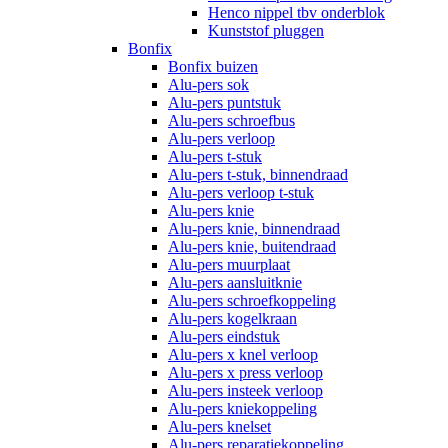
Henco nippel tbv onderblok
Kunststof pluggen
Bonfix
Bonfix buizen
Alu-pers sok
Alu-pers puntstuk
Alu-pers schroefbus
Alu-pers verloop
Alu-pers t-stuk
Alu-pers t-stuk, binnendraad
Alu-pers verloop t-stuk
Alu-pers knie
Alu-pers knie, binnendraad
Alu-pers knie, buitendraad
Alu-pers muurplaat
Alu-pers aansluitknie
Alu-pers schroefkoppeling
Alu-pers kogelkraan
Alu-pers eindstuk
Alu-pers x knel verloop
Alu-pers x press verloop
Alu-pers insteek verloop
Alu-pers kniekoppeling
Alu-pers knelset
Alu-pers reparatiekoppeling