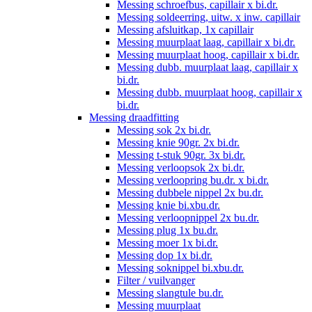
Messing schroefbus, capillair x bi.dr.
Messing soldeerring, uitw. x inw. capillair
Messing afsluitkap, 1x capillair
Messing muurplaat laag, capillair x bi.dr.
Messing muurplaat hoog, capillair x bi.dr.
Messing dubb. muurplaat laag, capillair x
bi.dr.
Messing dubb. muurplaat hoog, capillair x
bi.dr.
Messing draadfitting
Messing sok 2x bi.dr.
Messing knie 90gr. 2x bi.dr.
Messing t-stuk 90gr. 3x bi.dr.
Messing verloopsok 2x bi.dr.
Messing verloopring bu.dr. x bi.dr.
Messing dubbele nippel 2x bu.dr.
Messing knie bi.xbu.dr.
Messing verloopnippel 2x bu.dr.
Messing plug 1x bu.dr.
Messing moer 1x bi.dr.
Messing dop 1x bi.dr.
Messing soknippel bi.xbu.dr.
Filter / vuilvanger
Messing slangtule bu.dr.
Messing muurplaat