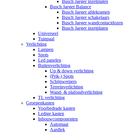
Busch Jaeger inzetplaten
Busch Jaeger Balance
Busch Jaeger afdekramen
Busch Jaeger schakelaars
Busch Jaeger wandcontactdozen
Busch Jaeger inzetplaten
Universeel
Tuinpaal
Verlichting
Lampen
Spots
Led panelen
Buitenverlichting
Up & down verlichting
(Prik-) Spots
Schijnwerpers
Terreinverlichting
Wand- & plafondverlichting
TL verlichting
Groepenkasten
Voorbedrade kasten
Ledige kasten
Inbouwcomponenten
Automaat
Aardlek