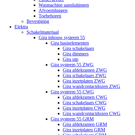
Wasmachine aansluitingen
Afvoerpluggen
Toebehoren
Bevestiging
Elektra
Schakelmateriaal
Gira inbouw systeem 55
Gira basiselementen
Gira schakelaars
Gira dimmers
Gira utp
Gira systeem 55 ZWG
Gira afdekramen ZWG
Gira schakelaars ZWG
Gira inzetplaten ZWG
Gira wandcontactdozen ZWG
Gira systeem 55 CWG
Gira afdekramen CWG
Gira schakelaars CWG
Gira inzetplaten CWG
Gira wandcontactdozen CWG
Gira systeem 55 GRM
Gira afdekramen GRM
Gira inzetplaten GRM