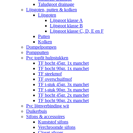
Taludgoot drainage
Lijngoten, putten & kolken
Lijngoten
Lijngoot klasse A
Lijngoot klasse B
Lijngoot klasse C, D, E en F
Putten
Kolken
Dompelpompen
Pompputten
Pvc topfit hulpstukken
TF bocht 45gr. 1x manchet
TF bocht 90gr. 1x manchet
TF steekmof
TF overschuifmof
TF t-stuk 45gr. 3x manchet
TF t-stuk 90gr. 3x manchet
TF bocht 45gr. 2x manchet
TF bocht 90gr. 2x manchet
Pvc lijmverbinding wit
Duikerbuis
Sifons & accessoires
Kunststof sifons
Verchroomde sifons
Closet afvoer