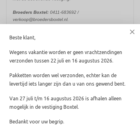
Broeders Boxtel:
0411-683692 /
verkoop@broedersboxtel.nl.
Broeders Oss:
0412-624782 / verkoop@broedersoss.nl.
Beste klant,
Wegens vakantie worden er geen vrachtzendingen
verzonden tussen 22 juli en 16 augustus 2026.
Levertijd 2-4 werkdagen (indien voorradig)
Pakketten worden wel verzonden, echter kan de
info@broederswebshop.nl
levertijd iets langer zijn dan u van ons gewend bent.
Online veilig & snel betalen
Van 27 juli t/m 16 augustus 2026 is afhalen alleen
mogelijk in de vestiging Boxtel.
Bedankt voor uw begrip.
Categorieën
Riolering & hwa