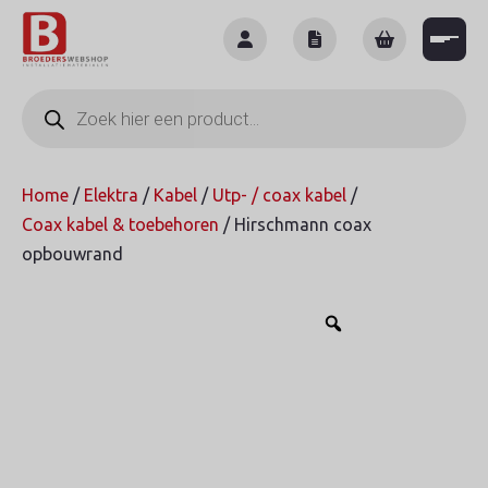
Skip
to
content
Producten
zoeken
Home
/
Elektra
/
Kabel
/
Utp- / coax kabel
/
Coax kabel & toebehoren
/ Hirschmann coax
opbouwrand