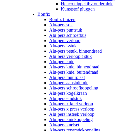
Henco nippel tbv onderblok
Kunststof pluggen
Bonfix
Bonfix buizen
Alu-pers sok
Alu-pers puntstuk
Alu-pers schroefbus
Alu-pers verloop
Alu-pers t-stuk
Alu-pers t-stuk, binnendraad
Alu-pers verloop t-stuk
Alu-pers knie
Alu-pers knie, binnendraad
Alu-pers knie, buitendraad
Alu-pers muurplaat
Alu-pers aansluitknie
Alu-pers schroefkoppeling
Alu-pers kogelkraan
Alu-pers eindstuk
Alu-pers x knel verloop
Alu-pers x press verloop
Alu-pers insteek verloop
Alu-pers kniekoppeling
Alu-pers knelset
Alu-pers reparatiekoppeling