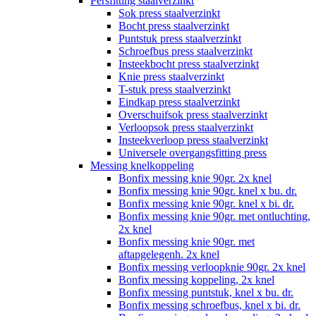
Persfitting staalverzinkt
Sok press staalverzinkt
Bocht press staalverzinkt
Puntstuk press staalverzinkt
Schroefbus press staalverzinkt
Insteekbocht press staalverzinkt
Knie press staalverzinkt
T-stuk press staalverzinkt
Eindkap press staalverzinkt
Overschuifsok press staalverzinkt
Verloopsok press staalverzinkt
Insteekverloop press staalverzinkt
Universele overgangsfitting press
Messing knelkoppeling
Bonfix messing knie 90gr. 2x knel
Bonfix messing knie 90gr. knel x bu. dr.
Bonfix messing knie 90gr. knel x bi. dr.
Bonfix messing knie 90gr. met ontluchting,
2x knel
Bonfix messing knie 90gr. met
aftapgelegenh. 2x knel
Bonfix messing verloopknie 90gr. 2x knel
Bonfix messing koppeling, 2x knel
Bonfix messing puntstuk, knel x bu. dr.
Bonfix messing schroefbus, knel x bi. dr.