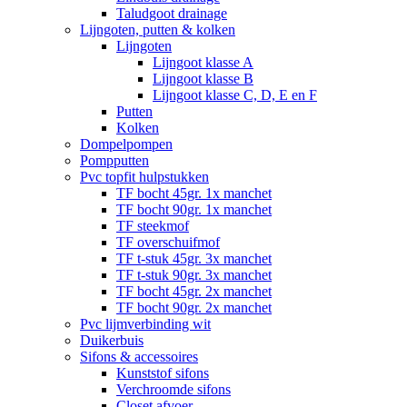
Taludgoot drainage
Lijngoten, putten & kolken
Lijngoten
Lijngoot klasse A
Lijngoot klasse B
Lijngoot klasse C, D, E en F
Putten
Kolken
Dompelpompen
Pompputten
Pvc topfit hulpstukken
TF bocht 45gr. 1x manchet
TF bocht 90gr. 1x manchet
TF steekmof
TF overschuifmof
TF t-stuk 45gr. 3x manchet
TF t-stuk 90gr. 3x manchet
TF bocht 45gr. 2x manchet
TF bocht 90gr. 2x manchet
Pvc lijmverbinding wit
Duikerbuis
Sifons & accessoires
Kunststof sifons
Verchroomde sifons
Closet afvoer