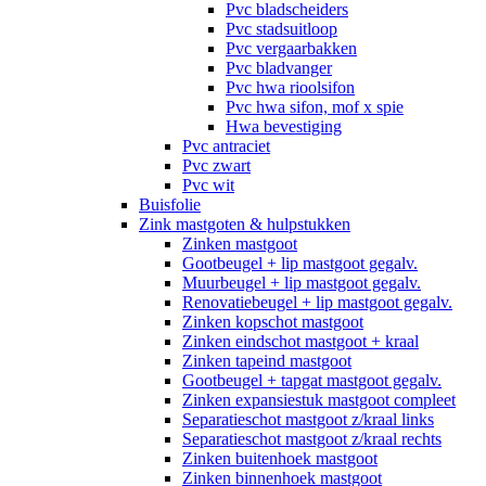
Pvc bladscheiders
Pvc stadsuitloop
Pvc vergaarbakken
Pvc bladvanger
Pvc hwa rioolsifon
Pvc hwa sifon, mof x spie
Hwa bevestiging
Pvc antraciet
Pvc zwart
Pvc wit
Buisfolie
Zink mastgoten & hulpstukken
Zinken mastgoot
Gootbeugel + lip mastgoot gegalv.
Muurbeugel + lip mastgoot gegalv.
Renovatiebeugel + lip mastgoot gegalv.
Zinken kopschot mastgoot
Zinken eindschot mastgoot + kraal
Zinken tapeind mastgoot
Gootbeugel + tapgat mastgoot gegalv.
Zinken expansiestuk mastgoot compleet
Separatieschot mastgoot z/kraal links
Separatieschot mastgoot z/kraal rechts
Zinken buitenhoek mastgoot
Zinken binnenhoek mastgoot