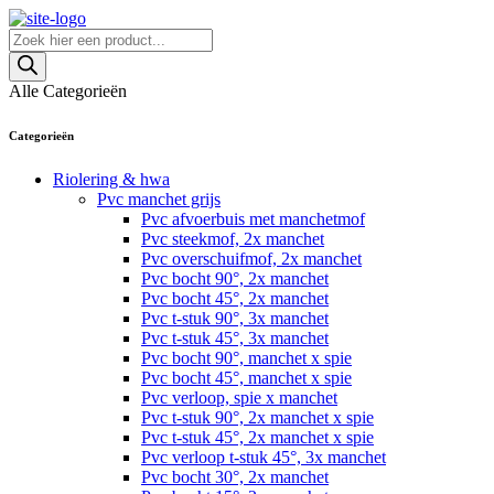
Skip
to
Producten
content
zoeken
Alle Categorieën
Categorieën
Riolering & hwa
Pvc manchet grijs
Pvc afvoerbuis met manchetmof
Pvc steekmof, 2x manchet
Pvc overschuifmof, 2x manchet
Pvc bocht 90°, 2x manchet
Pvc bocht 45°, 2x manchet
Pvc t-stuk 90°, 3x manchet
Pvc t-stuk 45°, 3x manchet
Pvc bocht 90°, manchet x spie
Pvc bocht 45°, manchet x spie
Pvc verloop, spie x manchet
Pvc t-stuk 90°, 2x manchet x spie
Pvc t-stuk 45°, 2x manchet x spie
Pvc verloop t-stuk 45°, 3x manchet
Pvc bocht 30°, 2x manchet