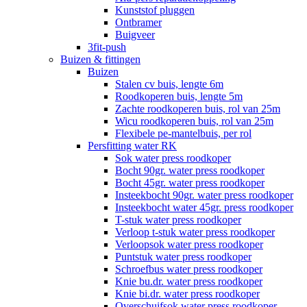
Kunststof pluggen
Ontbramer
Buigveer
3fit-push
Buizen & fittingen
Buizen
Stalen cv buis, lengte 6m
Roodkoperen buis, lengte 5m
Zachte roodkoperen buis, rol van 25m
Wicu roodkoperen buis, rol van 25m
Flexibele pe-mantelbuis, per rol
Persfitting water RK
Sok water press roodkoper
Bocht 90gr. water press roodkoper
Bocht 45gr. water press roodkoper
Insteekbocht 90gr. water press roodkoper
Insteekbocht water 45gr. press roodkoper
T-stuk water press roodkoper
Verloop t-stuk water press roodkoper
Verloopsok water press roodkoper
Puntstuk water press roodkoper
Schroefbus water press roodkoper
Knie bu.dr. water press roodkoper
Knie bi.dr. water press roodkoper
Overschuifsok water press roodkoper