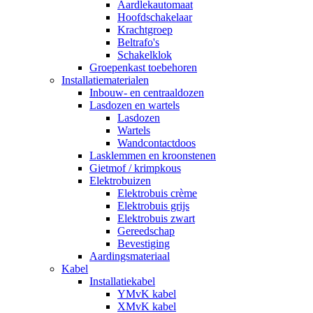
Aardlekautomaat
Hoofdschakelaar
Krachtgroep
Beltrafo's
Schakelklok
Groepenkast toebehoren
Installatiematerialen
Inbouw- en centraaldozen
Lasdozen en wartels
Lasdozen
Wartels
Wandcontactdoos
Lasklemmen en kroonstenen
Gietmof / krimpkous
Elektrobuizen
Elektrobuis crème
Elektrobuis grijs
Elektrobuis zwart
Gereedschap
Bevestiging
Aardingsmateriaal
Kabel
Installatiekabel
YMvK kabel
XMvK kabel