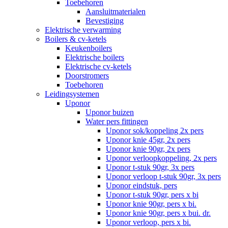
Toebehoren
Aansluitmaterialen
Bevestiging
Elektrische verwarming
Boilers & cv-ketels
Keukenboilers
Elektrische boilers
Elektrische cv-ketels
Doorstromers
Toebehoren
Leidingsystemen
Uponor
Uponor buizen
Water pers fittingen
Uponor sok/koppeling 2x pers
Uponor knie 45gr, 2x pers
Uponor knie 90gr, 2x pers
Uponor verloopkoppeling, 2x pers
Uponor t-stuk 90gr, 3x pers
Uponor verloop t-stuk 90gr, 3x pers
Uponor eindstuk, pers
Uponor t-stuk 90gr, pers x bi
Uponor knie 90gr, pers x bi.
Uponor knie 90gr, pers x bui. dr.
Uponor verloop, pers x bi.