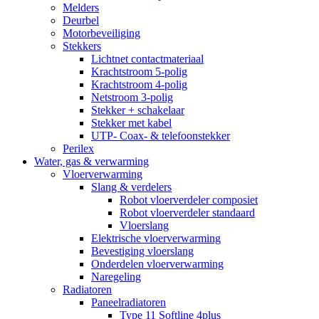
Melders
Deurbel
Motorbeveiliging
Stekkers
Lichtnet contactmateriaal
Krachtstroom 5-polig
Krachtstroom 4-polig
Netstroom 3-polig
Stekker + schakelaar
Stekker met kabel
UTP- Coax- & telefoonstekker
Perilex
Water, gas & verwarming
Vloerverwarming
Slang & verdelers
Robot vloerverdeler composiet
Robot vloerverdeler standaard
Vloerslang
Elektrische vloerverwarming
Bevestiging vloerslang
Onderdelen vloerverwarming
Naregeling
Radiatoren
Paneelradiatoren
Type 11 Softline 4plus