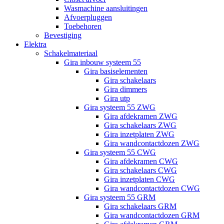
Wasmachine aansluitingen
Afvoerpluggen
Toebehoren
Bevestiging
Elektra
Schakelmateriaal
Gira inbouw systeem 55
Gira basiselementen
Gira schakelaars
Gira dimmers
Gira utp
Gira systeem 55 ZWG
Gira afdekramen ZWG
Gira schakelaars ZWG
Gira inzetplaten ZWG
Gira wandcontactdozen ZWG
Gira systeem 55 CWG
Gira afdekramen CWG
Gira schakelaars CWG
Gira inzetplaten CWG
Gira wandcontactdozen CWG
Gira systeem 55 GRM
Gira schakelaars GRM
Gira wandcontactdozen GRM