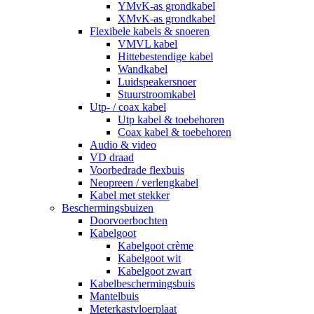
YMvK-as grondkabel
XMvK-as grondkabel
Flexibele kabels & snoeren
VMVL kabel
Hittebestendige kabel
Wandkabel
Luidspeakersnoer
Stuurstroomkabel
Utp- / coax kabel
Utp kabel & toebehoren
Coax kabel & toebehoren
Audio & video
VD draad
Voorbedrade flexbuis
Neopreen / verlengkabel
Kabel met stekker
Beschermingsbuizen
Doorvoerbochten
Kabelgoot
Kabelgoot crème
Kabelgoot wit
Kabelgoot zwart
Kabelbeschermingsbuis
Mantelbuis
Meterkastvloerplaat