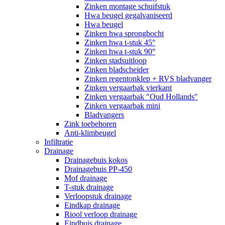
Zinken montage schuifstuk
Hwa beugel gegalvaniseerd
Hwa beugel
Zinken hwa sprongbocht
Zinken hwa t-stuk 45°
Zinken hwa t-stuk 90°
Zinken stadsuitloop
Zinken bladscheider
Zinken regentonklep + RVS bladvanger
Zinken vergaarbak vierkant
Zinken vergaarbak "Oud Hollands"
Zinken vergaarbak mini
Bladvangers
Zink toebehoren
Anti-klimbeugel
Infiltratie
Drainage
Drainagebuis kokos
Drainagebuis PP-450
Mof drainage
T-stuk drainage
Verloopstuk drainage
Eindkap drainage
Riool verloop drainage
Eindbuis drainage