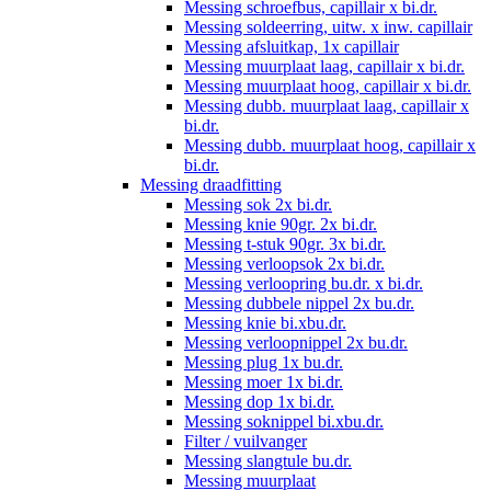
Messing schroefbus, capillair x bi.dr.
Messing soldeerring, uitw. x inw. capillair
Messing afsluitkap, 1x capillair
Messing muurplaat laag, capillair x bi.dr.
Messing muurplaat hoog, capillair x bi.dr.
Messing dubb. muurplaat laag, capillair x
bi.dr.
Messing dubb. muurplaat hoog, capillair x
bi.dr.
Messing draadfitting
Messing sok 2x bi.dr.
Messing knie 90gr. 2x bi.dr.
Messing t-stuk 90gr. 3x bi.dr.
Messing verloopsok 2x bi.dr.
Messing verloopring bu.dr. x bi.dr.
Messing dubbele nippel 2x bu.dr.
Messing knie bi.xbu.dr.
Messing verloopnippel 2x bu.dr.
Messing plug 1x bu.dr.
Messing moer 1x bi.dr.
Messing dop 1x bi.dr.
Messing soknippel bi.xbu.dr.
Filter / vuilvanger
Messing slangtule bu.dr.
Messing muurplaat