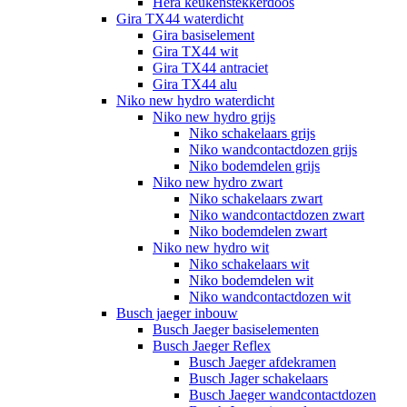
Hera keukenstekkerdoos
Gira TX44 waterdicht
Gira basiselement
Gira TX44 wit
Gira TX44 antraciet
Gira TX44 alu
Niko new hydro waterdicht
Niko new hydro grijs
Niko schakelaars grijs
Niko wandcontactdozen grijs
Niko bodemdelen grijs
Niko new hydro zwart
Niko schakelaars zwart
Niko wandcontactdozen zwart
Niko bodemdelen zwart
Niko new hydro wit
Niko schakelaars wit
Niko bodemdelen wit
Niko wandcontactdozen wit
Busch jaeger inbouw
Busch Jaeger basiselementen
Busch Jaeger Reflex
Busch Jaeger afdekramen
Busch Jager schakelaars
Busch Jaeger wandcontactdozen