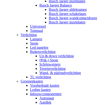
Busch Jaeger inzetplaten
Busch Jaeger Balance
Busch Jaeger afdekramen
Busch Jaeger schakelaars
Busch Jaeger wandcontactdozen
Busch Jaeger inzetplaten
Universeel
Tuinpaal
Verlichting
Lampen
Spots
Led panelen
Buitenverlichting
Up & down verlichting
(Prik-) Spots
Schijnwerpers
Terreinverlichting
Wand- & plafondverlichting
TL verlichting
Groepenkasten
Voorbedrade kasten
Ledige kasten
Inbouwcomponenten
Automaat
Aardlek