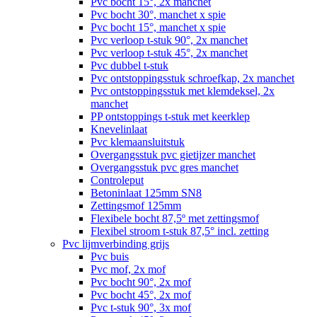
Pvc bocht 15°, 2x manchet
Pvc bocht 30°, manchet x spie
Pvc bocht 15°, manchet x spie
Pvc verloop t-stuk 90°, 2x manchet
Pvc verloop t-stuk 45°, 2x manchet
Pvc dubbel t-stuk
Pvc ontstoppingsstuk schroefkap, 2x manchet
Pvc ontstoppingsstuk met klemdeksel, 2x
manchet
PP ontstoppings t-stuk met keerklep
Knevelinlaat
Pvc klemaansluitstuk
Overgangsstuk pvc gietijzer manchet
Overgangsstuk pvc gres manchet
Controleput
Betoninlaat 125mm SN8
Zettingsmof 125mm
Flexibele bocht 87,5º met zettingsmof
Flexibel stroom t-stuk 87,5° incl. zetting
Pvc lijmverbinding grijs
Pvc buis
Pvc mof, 2x mof
Pvc bocht 90°, 2x mof
Pvc bocht 45°, 2x mof
Pvc t-stuk 90°, 3x mof