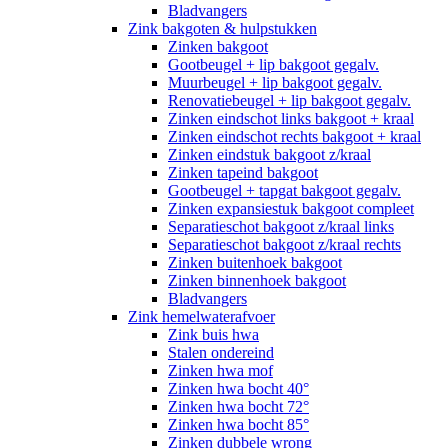
Bladvangers
Zink bakgoten & hulpstukken
Zinken bakgoot
Gootbeugel + lip bakgoot gegalv.
Muurbeugel + lip bakgoot gegalv.
Renovatiebeugel + lip bakgoot gegalv.
Zinken eindschot links bakgoot + kraal
Zinken eindschot rechts bakgoot + kraal
Zinken eindstuk bakgoot z/kraal
Zinken tapeind bakgoot
Gootbeugel + tapgat bakgoot gegalv.
Zinken expansiestuk bakgoot compleet
Separatieschot bakgoot z/kraal links
Separatieschot bakgoot z/kraal rechts
Zinken buitenhoek bakgoot
Zinken binnenhoek bakgoot
Bladvangers
Zink hemelwaterafvoer
Zink buis hwa
Stalen ondereind
Zinken hwa mof
Zinken hwa bocht 40°
Zinken hwa bocht 72°
Zinken hwa bocht 85°
Zinken dubbele wrong