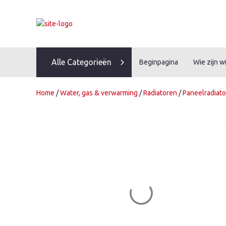
Skip
to
content
Alle Categorieën
Beginpagina
Wie zijn wi
Home
/
Water, gas & verwarming
/
Radiatoren
/
Paneelradiat