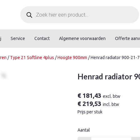
Producten
zoeken
j
Service
Contact
Algemene voorwaarden
Offerte aan
oren
/
Type 21 Softline 4plus
/
Hoogte 900mm
/ Henrad radiator 900-21-7
Henrad radiator 9
€
181,43
excl. btw
€
219,53
incl. btw
Prijs per stuk
Aantal