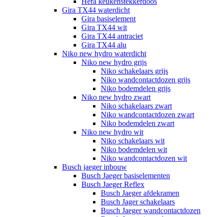
Hera keukenstekkerdoos
Gira TX44 waterdicht
Gira basiselement
Gira TX44 wit
Gira TX44 antraciet
Gira TX44 alu
Niko new hydro waterdicht
Niko new hydro grijs
Niko schakelaars grijs
Niko wandcontactdozen grijs
Niko bodemdelen grijs
Niko new hydro zwart
Niko schakelaars zwart
Niko wandcontactdozen zwart
Niko bodemdelen zwart
Niko new hydro wit
Niko schakelaars wit
Niko bodemdelen wit
Niko wandcontactdozen wit
Busch jaeger inbouw
Busch Jaeger basiselementen
Busch Jaeger Reflex
Busch Jaeger afdekramen
Busch Jager schakelaars
Busch Jaeger wandcontactdozen