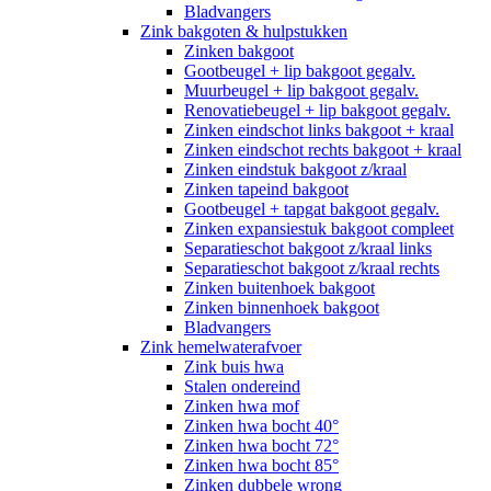
Bladvangers
Zink bakgoten & hulpstukken
Zinken bakgoot
Gootbeugel + lip bakgoot gegalv.
Muurbeugel + lip bakgoot gegalv.
Renovatiebeugel + lip bakgoot gegalv.
Zinken eindschot links bakgoot + kraal
Zinken eindschot rechts bakgoot + kraal
Zinken eindstuk bakgoot z/kraal
Zinken tapeind bakgoot
Gootbeugel + tapgat bakgoot gegalv.
Zinken expansiestuk bakgoot compleet
Separatieschot bakgoot z/kraal links
Separatieschot bakgoot z/kraal rechts
Zinken buitenhoek bakgoot
Zinken binnenhoek bakgoot
Bladvangers
Zink hemelwaterafvoer
Zink buis hwa
Stalen ondereind
Zinken hwa mof
Zinken hwa bocht 40°
Zinken hwa bocht 72°
Zinken hwa bocht 85°
Zinken dubbele wrong