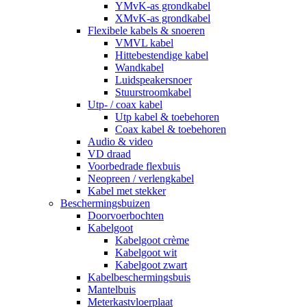
YMvK-as grondkabel
XMvK-as grondkabel
Flexibele kabels & snoeren
VMVL kabel
Hittebestendige kabel
Wandkabel
Luidspeakersnoer
Stuurstroomkabel
Utp- / coax kabel
Utp kabel & toebehoren
Coax kabel & toebehoren
Audio & video
VD draad
Voorbedrade flexbuis
Neopreen / verlengkabel
Kabel met stekker
Beschermingsbuizen
Doorvoerbochten
Kabelgoot
Kabelgoot crème
Kabelgoot wit
Kabelgoot zwart
Kabelbeschermingsbuis
Mantelbuis
Meterkastvloerplaat