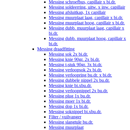
Messing schroefbus, capillair x bi.dr.
Messing soldeerring, uitw. x inw. capillair
Messing afsluitkap, 1x capillair
Messing muurplaat laag, capillair x bi.dr.
Messing muurplaat hoog, capillair x bi.dr.
Messing dubb. muurplaat laag, capillair x
bi.dr.
Messing dubb. muurplaat hoog, capillair x
bi.dr.
Messing draadfitting
Messing sok 2x bi.dr.
Messing knie 90gr. 2x bi.dr.
Messing t-stuk 90gr. 3x bi.dr.
Messing verloopsok 2x bi.dr.
Messing verloopring bu.dr. x bi.dr.
Messing dubbele nippel 2x bu.dr.
Messing knie bi.xbu.dr.
Messing verloopnippel 2x bu.dr.
Messing plug 1x bu.dr.
Messing moer 1x bi.dr.
Messing dop 1x bi.dr.
Messing soknippel bi.xbu.dr.
Filter / vuilvanger
Messing slangtule bu.dr.
Messing muurplaat