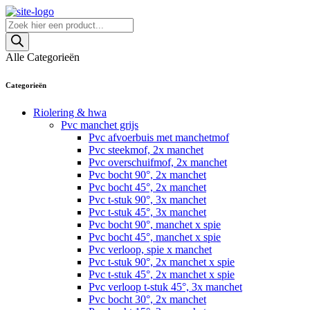
Skip
to
Producten
content
zoeken
Alle Categorieën
Categorieën
Riolering & hwa
Pvc manchet grijs
Pvc afvoerbuis met manchetmof
Pvc steekmof, 2x manchet
Pvc overschuifmof, 2x manchet
Pvc bocht 90°, 2x manchet
Pvc bocht 45°, 2x manchet
Pvc t-stuk 90°, 3x manchet
Pvc t-stuk 45°, 3x manchet
Pvc bocht 90°, manchet x spie
Pvc bocht 45°, manchet x spie
Pvc verloop, spie x manchet
Pvc t-stuk 90°, 2x manchet x spie
Pvc t-stuk 45°, 2x manchet x spie
Pvc verloop t-stuk 45°, 3x manchet
Pvc bocht 30°, 2x manchet