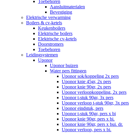
Toebehoren
Aansluitmaterialen
Bevestiging
Elektrische verwarming
Boilers & cv-ketels
Keukenboilers
Elektrische boilers
Elektrische cv-ketels
Doorstromers
Toebehoren
Leidingsystemen
Uponor
Uponor buizen
Water pers fittingen
Uponor sok/koppeling 2x pers
Uponor knie 45gr, 2x pers
Uponor knie 90gr, 2x pers
Uponor verloopkoppeling, 2x pers
Uponor t-stuk 90gr, 3x pers
Uponor verloop t-stuk 90gr, 3x pers
Uponor eindstuk, pers
Uponor t-stuk 90gr, pers x bi
Uponor knie 90gr, pers x bi.
Uponor knie 90gr, pers x bui. dr.
Uponor verloop, pers x bi.