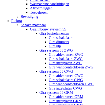
Wasmachine aansluitingen
Afvoerpluggen
Toebehoren
Bevestiging
Elektra
Schakelmateriaal
Gira inbouw systeem 55
Gira basiselementen
Gira schakelaars
Gira dimmers
Gira utp
Gira systeem 55 ZWG
Gira afdekramen ZWG
Gira schakelaars ZWG
Gira inzetplaten ZWG
Gira wandcontactdozen ZWG
Gira systeem 55 CWG
Gira afdekramen CWG
Gira schakelaars CWG
Gira wandcontactdozen CWG
Gira inzetplaten CWG
Gira systeem 55 GRM
Gira afdekramen GRM
Gira inzetplaten GRM