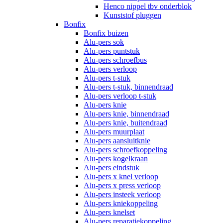
Henco nippel tbv onderblok
Kunststof pluggen
Bonfix
Bonfix buizen
Alu-pers sok
Alu-pers puntstuk
Alu-pers schroefbus
Alu-pers verloop
Alu-pers t-stuk
Alu-pers t-stuk, binnendraad
Alu-pers verloop t-stuk
Alu-pers knie
Alu-pers knie, binnendraad
Alu-pers knie, buitendraad
Alu-pers muurplaat
Alu-pers aansluitknie
Alu-pers schroefkoppeling
Alu-pers kogelkraan
Alu-pers eindstuk
Alu-pers x knel verloop
Alu-pers x press verloop
Alu-pers insteek verloop
Alu-pers kniekoppeling
Alu-pers knelset
Alu-pers reparatiekoppeling