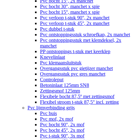
Pvc bocht 15°, 2x manchet
Pvc bocht 30°, manchet x spie
Pvc bocht 15°, manchet x spie
Pvc verloop t-stuk 90°, 2x manchet
Pvc verloop t-stuk 45°, 2x manchet
Pvc dubbel t-stuk
Pvc ontstoppingsstuk schroefkap, 2x manchet
Pvc ontstoppingsstuk met klemdeksel, 2x
manchet
PP ontstoppings t-stuk met keerklep
Knevelinlaat
Pvc klemaansluitstuk
Overgangsstuk pvc gietijzer manchet
Overgangsstuk pvc gres manchet
Controleput
Betoninlaat 125mm SN8
Zettingsmof 125mm
Flexibele bocht 87,5º met zettingsmof
Flexibel stroom t-stuk 87,5° incl. zetting
Pvc lijmverbinding grijs
Pvc buis
Pvc mof, 2x mof
Pvc bocht 90°, 2x mof
Pvc bocht 45°, 2x mof
Pvc t-stuk 90°, 3x mof