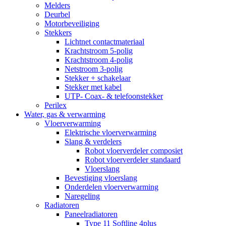
Melders
Deurbel
Motorbeveiliging
Stekkers
Lichtnet contactmateriaal
Krachtstroom 5-polig
Krachtstroom 4-polig
Netstroom 3-polig
Stekker + schakelaar
Stekker met kabel
UTP- Coax- & telefoonstekker
Perilex
Water, gas & verwarming
Vloerverwarming
Elektrische vloerverwarming
Slang & verdelers
Robot vloerverdeler composiet
Robot vloerverdeler standaard
Vloerslang
Bevestiging vloerslang
Onderdelen vloerverwarming
Naregeling
Radiatoren
Paneelradiatoren
Type 11 Softline 4plus