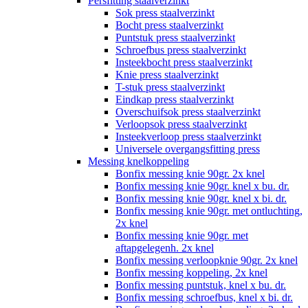
Persfitting staalverzinkt
Sok press staalverzinkt
Bocht press staalverzinkt
Puntstuk press staalverzinkt
Schroefbus press staalverzinkt
Insteekbocht press staalverzinkt
Knie press staalverzinkt
T-stuk press staalverzinkt
Eindkap press staalverzinkt
Overschuifsok press staalverzinkt
Verloopsok press staalverzinkt
Insteekverloop press staalverzinkt
Universele overgangsfitting press
Messing knelkoppeling
Bonfix messing knie 90gr. 2x knel
Bonfix messing knie 90gr. knel x bu. dr.
Bonfix messing knie 90gr. knel x bi. dr.
Bonfix messing knie 90gr. met ontluchting,
2x knel
Bonfix messing knie 90gr. met
aftapgelegenh. 2x knel
Bonfix messing verloopknie 90gr. 2x knel
Bonfix messing koppeling, 2x knel
Bonfix messing puntstuk, knel x bu. dr.
Bonfix messing schroefbus, knel x bi. dr.