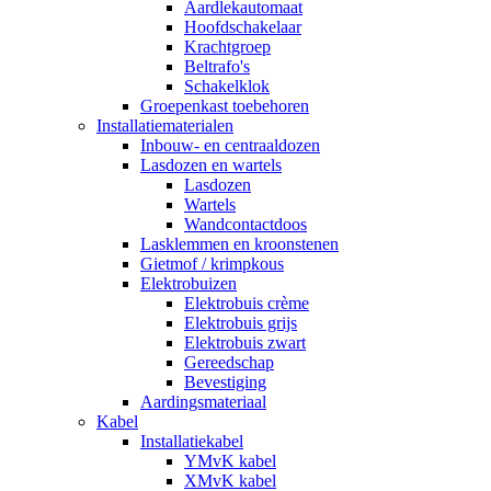
Aardlekautomaat
Hoofdschakelaar
Krachtgroep
Beltrafo's
Schakelklok
Groepenkast toebehoren
Installatiematerialen
Inbouw- en centraaldozen
Lasdozen en wartels
Lasdozen
Wartels
Wandcontactdoos
Lasklemmen en kroonstenen
Gietmof / krimpkous
Elektrobuizen
Elektrobuis crème
Elektrobuis grijs
Elektrobuis zwart
Gereedschap
Bevestiging
Aardingsmateriaal
Kabel
Installatiekabel
YMvK kabel
XMvK kabel