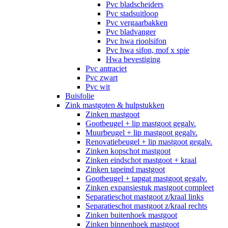
Pvc bladscheiders
Pvc stadsuitloop
Pvc vergaarbakken
Pvc bladvanger
Pvc hwa rioolsifon
Pvc hwa sifon, mof x spie
Hwa bevestiging
Pvc antraciet
Pvc zwart
Pvc wit
Buisfolie
Zink mastgoten & hulpstukken
Zinken mastgoot
Gootbeugel + lip mastgoot gegalv.
Muurbeugel + lip mastgoot gegalv.
Renovatiebeugel + lip mastgoot gegalv.
Zinken kopschot mastgoot
Zinken eindschot mastgoot + kraal
Zinken tapeind mastgoot
Gootbeugel + tapgat mastgoot gegalv.
Zinken expansiestuk mastgoot compleet
Separatieschot mastgoot z/kraal links
Separatieschot mastgoot z/kraal rechts
Zinken buitenhoek mastgoot
Zinken binnenhoek mastgoot