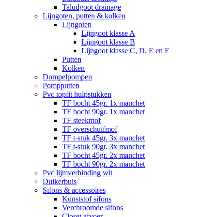
Taludgoot drainage
Lijngoten, putten & kolken
Lijngoten
Lijngoot klasse A
Lijngoot klasse B
Lijngoot klasse C, D, E en F
Putten
Kolken
Dompelpompen
Pompputten
Pvc topfit hulpstukken
TF bocht 45gr. 1x manchet
TF bocht 90gr. 1x manchet
TF steekmof
TF overschuifmof
TF t-stuk 45gr. 3x manchet
TF t-stuk 90gr. 3x manchet
TF bocht 45gr. 2x manchet
TF bocht 90gr. 2x manchet
Pvc lijmverbinding wit
Duikerbuis
Sifons & accessoires
Kunststof sifons
Verchroomde sifons
Closet afvoer