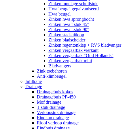
Zinken montage schuifstuk
Hwa beugel gegalvaniseerd
Hwa beugel
Zinken hwa sprongbocht
Zinken hwa t-stuk 45°
Zinken hwa t-stuk 90°
Zinken stadsuitloop
Zinken bladscheider
Zinken regentonklep + RVS bladvanger
Zinken vergaarbak vierkant
Zinken vergaarbak "Oud Hollands"
Zinken vergaarbak mini
Bladvangers
Zink toebehoren
Anti-klimbeugel
Infiltratie
Drainage
Drainagebuis kokos
Drainagebuis PP-450
Mof drainage
T-stuk drainage
Verloopstuk drainage
Eindkap drainage
Riool verloop drainage
Eindbuis drainage