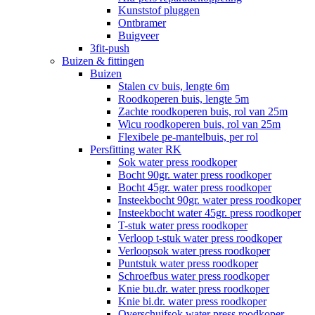
Kunststof pluggen
Ontbramer
Buigveer
3fit-push
Buizen & fittingen
Buizen
Stalen cv buis, lengte 6m
Roodkoperen buis, lengte 5m
Zachte roodkoperen buis, rol van 25m
Wicu roodkoperen buis, rol van 25m
Flexibele pe-mantelbuis, per rol
Persfitting water RK
Sok water press roodkoper
Bocht 90gr. water press roodkoper
Bocht 45gr. water press roodkoper
Insteekbocht 90gr. water press roodkoper
Insteekbocht water 45gr. press roodkoper
T-stuk water press roodkoper
Verloop t-stuk water press roodkoper
Verloopsok water press roodkoper
Puntstuk water press roodkoper
Schroefbus water press roodkoper
Knie bu.dr. water press roodkoper
Knie bi.dr. water press roodkoper
Overschuifsok water press roodkoper