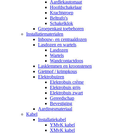
Aardlekautomaat
Hoofdschakelaar
Krachtgroep
Beltrafo's
Schakelklok
Groepenkast toebehoren
Installatiematerialen
Inbouw- en centraaldozen
Lasdozen en wartels
Lasdozen
Wartels
Wandcontactdoos
Lasklemmen en kroonstenen
Gietmof / krimpkous
Elektrobuizen
Elektrobuis crème
Elektrobuis grijs
Elektrobuis zwart
Gereedschap
Bevestiging
Aardingsmateriaal
Kabel
Installatiekabel
YMvK kabel
XMvK kabel