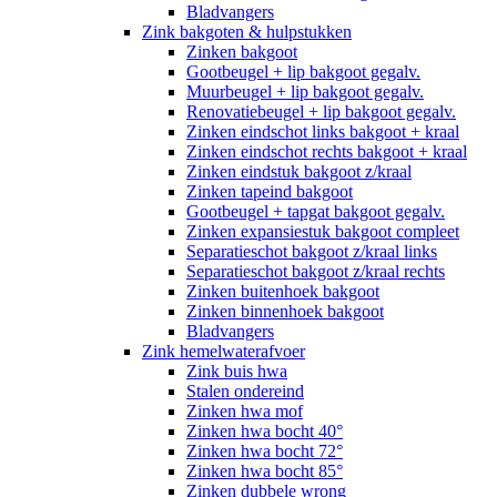
Bladvangers
Zink bakgoten & hulpstukken
Zinken bakgoot
Gootbeugel + lip bakgoot gegalv.
Muurbeugel + lip bakgoot gegalv.
Renovatiebeugel + lip bakgoot gegalv.
Zinken eindschot links bakgoot + kraal
Zinken eindschot rechts bakgoot + kraal
Zinken eindstuk bakgoot z/kraal
Zinken tapeind bakgoot
Gootbeugel + tapgat bakgoot gegalv.
Zinken expansiestuk bakgoot compleet
Separatieschot bakgoot z/kraal links
Separatieschot bakgoot z/kraal rechts
Zinken buitenhoek bakgoot
Zinken binnenhoek bakgoot
Bladvangers
Zink hemelwaterafvoer
Zink buis hwa
Stalen ondereind
Zinken hwa mof
Zinken hwa bocht 40°
Zinken hwa bocht 72°
Zinken hwa bocht 85°
Zinken dubbele wrong