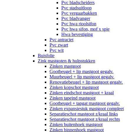
Pvc bladscheiders
Pvc stadsuitloop
Pvc vergaarbakken
Pvc bladvanger
Pvc hwa rioolsifon
Pvc hwa sifon, mof x spie
Hwa bevestiging
Pvc antraciet
Pvc zwart
Pvc wit
Buisfolie
Zink mastgoten & hulpstukken
Zinken mastgoot
Gootbeugel + lip mastgoot gegalv.
Muurbeugel + lip mastgoot gegalv.
Renovatiebeugel + lip mastgoot gegalv.
Zinken kopschot mastgoot
Zinken eindschot mastgoot + kraal
Zinken tapeind mastgoot
Gootbeugel + tapgat mastgoot gegalv.
Zinken expansiestuk mastgoot compleet
Separatieschot mastgoot z/kraal links
Separatieschot mastgoot z/kraal rechts
Zinken buitenhoek mastgoot
Zinken binnenhoek mastgoot