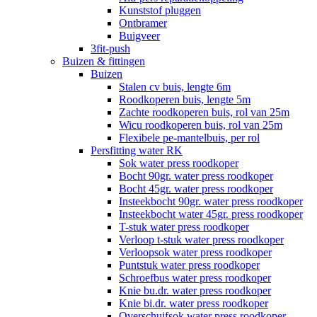
Kunststof pluggen
Ontbramer
Buigveer
3fit-push
Buizen & fittingen
Buizen
Stalen cv buis, lengte 6m
Roodkoperen buis, lengte 5m
Zachte roodkoperen buis, rol van 25m
Wicu roodkoperen buis, rol van 25m
Flexibele pe-mantelbuis, per rol
Persfitting water RK
Sok water press roodkoper
Bocht 90gr. water press roodkoper
Bocht 45gr. water press roodkoper
Insteekbocht 90gr. water press roodkoper
Insteekbocht water 45gr. press roodkoper
T-stuk water press roodkoper
Verloop t-stuk water press roodkoper
Verloopsok water press roodkoper
Puntstuk water press roodkoper
Schroefbus water press roodkoper
Knie bu.dr. water press roodkoper
Knie bi.dr. water press roodkoper
Overschuifsok water press roodkoper