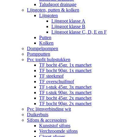
Taludgoot drainage
Lijngoten, putten & kolken
Lijngoten
Lijngoot klasse A
Lijngoot klasse B
Lijngoot klasse C, D, E en F
Putten
Kolken
Dompelpompen
Pompputten
Pvc topfit hulpstukken
TF bocht 45gr. 1x manchet
TF bocht 90gr. 1x manchet
TF steekmof
TF overschuifmof
TF t-stuk 45gr. 3x manchet
TF t-stuk 90gr. 3x manchet
TF bocht 45gr. 2x manchet
TF bocht 90gr. 2x manchet
Pvc lijmverbinding wit
Duikerbuis
Sifons & accessoires
Kunststof sifons
Verchroomde sifons
Closet afvoer