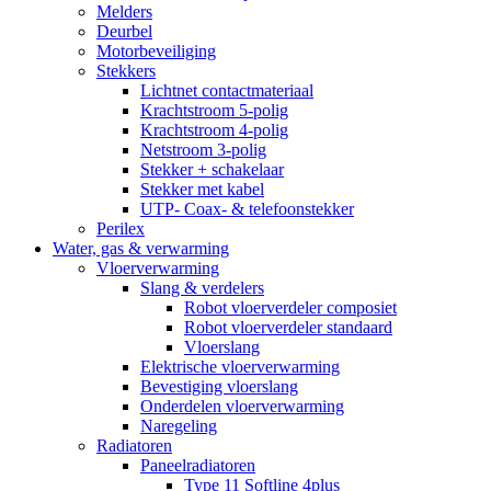
Melders
Deurbel
Motorbeveiliging
Stekkers
Lichtnet contactmateriaal
Krachtstroom 5-polig
Krachtstroom 4-polig
Netstroom 3-polig
Stekker + schakelaar
Stekker met kabel
UTP- Coax- & telefoonstekker
Perilex
Water, gas & verwarming
Vloerverwarming
Slang & verdelers
Robot vloerverdeler composiet
Robot vloerverdeler standaard
Vloerslang
Elektrische vloerverwarming
Bevestiging vloerslang
Onderdelen vloerverwarming
Naregeling
Radiatoren
Paneelradiatoren
Type 11 Softline 4plus