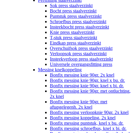
Persfitting staalverzinkt
Sok press staalverzinkt
Bocht press staalverzinkt
Puntstuk press staalverzinkt
Schroefbus press staalverzinkt
Insteekbocht press staalverzinkt
Knie press staalverzinkt
T-stuk press staalverzinkt
Eindkap press staalverzinkt
Overschuifsok press staalverzinkt
Verloopsok press staalverzinkt
Insteekverloop press staalverzinkt
Universele overgangsfitting press
Messing knelkoppeling
Bonfix messing knie 90gr. 2x knel
Bonfix messing knie 90gr. knel x bu. dr.
Bonfix messing knie 90gr. knel x bi. dr.
Bonfix messing knie 90gr. met ontluchting,
2x knel
Bonfix messing knie 90gr. met
aftapgelegenh. 2x knel
Bonfix messing verloopknie 90gr. 2x knel
Bonfix messing koppeling, 2x knel
Bonfix messing puntstuk, knel x bu. dr.
Bonfix messing schroefbus, knel x bi. dr.