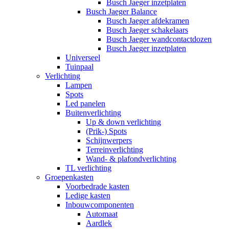
Busch Jaeger inzetplaten
Busch Jaeger Balance
Busch Jaeger afdekramen
Busch Jaeger schakelaars
Busch Jaeger wandcontactdozen
Busch Jaeger inzetplaten
Universeel
Tuinpaal
Verlichting
Lampen
Spots
Led panelen
Buitenverlichting
Up & down verlichting
(Prik-) Spots
Schijnwerpers
Terreinverlichting
Wand- & plafondverlichting
TL verlichting
Groepenkasten
Voorbedrade kasten
Ledige kasten
Inbouwcomponenten
Automaat
Aardlek