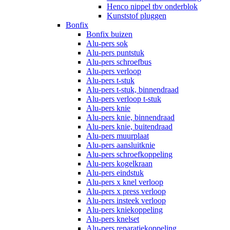
Henco nippel tbv onderblok
Kunststof pluggen
Bonfix
Bonfix buizen
Alu-pers sok
Alu-pers puntstuk
Alu-pers schroefbus
Alu-pers verloop
Alu-pers t-stuk
Alu-pers t-stuk, binnendraad
Alu-pers verloop t-stuk
Alu-pers knie
Alu-pers knie, binnendraad
Alu-pers knie, buitendraad
Alu-pers muurplaat
Alu-pers aansluitknie
Alu-pers schroefkoppeling
Alu-pers kogelkraan
Alu-pers eindstuk
Alu-pers x knel verloop
Alu-pers x press verloop
Alu-pers insteek verloop
Alu-pers kniekoppeling
Alu-pers knelset
Alu-pers reparatiekoppeling