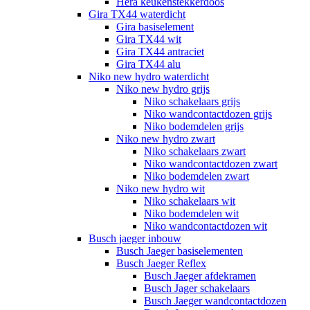
Hera keukenstekkerdoos
Gira TX44 waterdicht
Gira basiselement
Gira TX44 wit
Gira TX44 antraciet
Gira TX44 alu
Niko new hydro waterdicht
Niko new hydro grijs
Niko schakelaars grijs
Niko wandcontactdozen grijs
Niko bodemdelen grijs
Niko new hydro zwart
Niko schakelaars zwart
Niko wandcontactdozen zwart
Niko bodemdelen zwart
Niko new hydro wit
Niko schakelaars wit
Niko bodemdelen wit
Niko wandcontactdozen wit
Busch jaeger inbouw
Busch Jaeger basiselementen
Busch Jaeger Reflex
Busch Jaeger afdekramen
Busch Jager schakelaars
Busch Jaeger wandcontactdozen