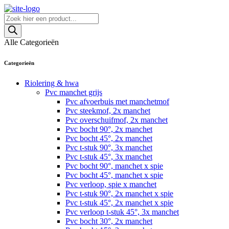
Skip
to
Producten
content
zoeken
Alle Categorieën
Categorieën
Riolering & hwa
Pvc manchet grijs
Pvc afvoerbuis met manchetmof
Pvc steekmof, 2x manchet
Pvc overschuifmof, 2x manchet
Pvc bocht 90°, 2x manchet
Pvc bocht 45°, 2x manchet
Pvc t-stuk 90°, 3x manchet
Pvc t-stuk 45°, 3x manchet
Pvc bocht 90°, manchet x spie
Pvc bocht 45°, manchet x spie
Pvc verloop, spie x manchet
Pvc t-stuk 90°, 2x manchet x spie
Pvc t-stuk 45°, 2x manchet x spie
Pvc verloop t-stuk 45°, 3x manchet
Pvc bocht 30°, 2x manchet