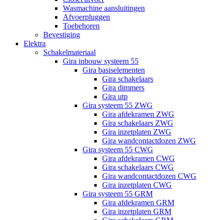
Wasmachine aansluitingen
Afvoerpluggen
Toebehoren
Bevestiging
Elektra
Schakelmateriaal
Gira inbouw systeem 55
Gira basiselementen
Gira schakelaars
Gira dimmers
Gira utp
Gira systeem 55 ZWG
Gira afdekramen ZWG
Gira schakelaars ZWG
Gira inzetplaten ZWG
Gira wandcontactdozen ZWG
Gira systeem 55 CWG
Gira afdekramen CWG
Gira schakelaars CWG
Gira wandcontactdozen CWG
Gira inzetplaten CWG
Gira systeem 55 GRM
Gira afdekramen GRM
Gira inzetplaten GRM