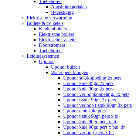
Toebehoren
Aansluitmaterialen
Bevestiging
Elektrische verwarming
Boilers & cv-ketels
Keukenboilers
Elektrische boilers
Elektrische cv-ketels
Doorstromers
Toebehoren
Leidingsystemen
Uponor
Uponor buizen
Water pers fittingen
Uponor sok/koppeling 2x pers
Uponor knie 45gr, 2x pers
Uponor knie 90gr, 2x pers
Uponor verloopkoppeling, 2x pers
Uponor t-stuk 90gr, 3x pers
Uponor verloop t-stuk 90gr, 3x pers
Uponor eindstuk, pers
Uponor t-stuk 90gr, pers x bi
Uponor knie 90gr, pers x bi.
Uponor knie 90gr, pers x bui. dr.
Uponor verloop, pers x bi.