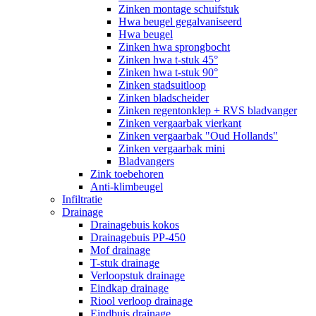
Zinken montage schuifstuk
Hwa beugel gegalvaniseerd
Hwa beugel
Zinken hwa sprongbocht
Zinken hwa t-stuk 45°
Zinken hwa t-stuk 90°
Zinken stadsuitloop
Zinken bladscheider
Zinken regentonklep + RVS bladvanger
Zinken vergaarbak vierkant
Zinken vergaarbak "Oud Hollands"
Zinken vergaarbak mini
Bladvangers
Zink toebehoren
Anti-klimbeugel
Infiltratie
Drainage
Drainagebuis kokos
Drainagebuis PP-450
Mof drainage
T-stuk drainage
Verloopstuk drainage
Eindkap drainage
Riool verloop drainage
Eindbuis drainage