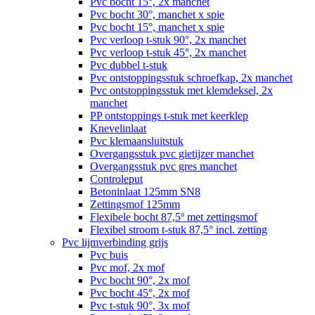
Pvc bocht 15°, 2x manchet
Pvc bocht 30°, manchet x spie
Pvc bocht 15°, manchet x spie
Pvc verloop t-stuk 90°, 2x manchet
Pvc verloop t-stuk 45°, 2x manchet
Pvc dubbel t-stuk
Pvc ontstoppingsstuk schroefkap, 2x manchet
Pvc ontstoppingsstuk met klemdeksel, 2x
manchet
PP ontstoppings t-stuk met keerklep
Knevelinlaat
Pvc klemaansluitstuk
Overgangsstuk pvc gietijzer manchet
Overgangsstuk pvc gres manchet
Controleput
Betoninlaat 125mm SN8
Zettingsmof 125mm
Flexibele bocht 87,5º met zettingsmof
Flexibel stroom t-stuk 87,5° incl. zetting
Pvc lijmverbinding grijs
Pvc buis
Pvc mof, 2x mof
Pvc bocht 90°, 2x mof
Pvc bocht 45°, 2x mof
Pvc t-stuk 90°, 3x mof