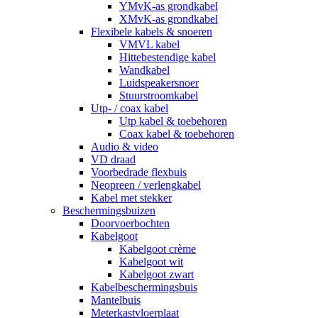
YMvK-as grondkabel
XMvK-as grondkabel
Flexibele kabels & snoeren
VMVL kabel
Hittebestendige kabel
Wandkabel
Luidspeakersnoer
Stuurstroomkabel
Utp- / coax kabel
Utp kabel & toebehoren
Coax kabel & toebehoren
Audio & video
VD draad
Voorbedrade flexbuis
Neopreen / verlengkabel
Kabel met stekker
Beschermingsbuizen
Doorvoerbochten
Kabelgoot
Kabelgoot crème
Kabelgoot wit
Kabelgoot zwart
Kabelbeschermingsbuis
Mantelbuis
Meterkastvloerplaat