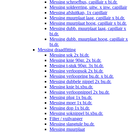
Messing schroefbus, capillair x bi.dr.
Messing soldeerring, uitw. x inw. capillair
Messing afsluitkap, 1x capillair
Messing muurplaat laag, capillair x bi.dr.
Messing muurplaat hoog, capillair x bi.dr.
Messing dubb. muurplaat laag, capillair x
bi.dr.
Messing dubb. muurplaat hoog, capillair x
bi.dr.
Messing draadfitting
Messing sok 2x bi.dr.
Messing knie 90gr. 2x bi.dr.
Messing t-stuk 90gr. 3x bi.dr.
Messing verloopsok 2x bi.dr.
Messing verloopring bu.dr. x bi.dr.
Messing dubbele nippel 2x bu.dr.
Messing knie bi.xbu.dr.
Messing verloopnippel 2x bu.dr.
Messing plug 1x bu.dr.
Messing moer 1x bi.dr.
Messing dop 1x bi.dr.
Messing soknippel bi.xbu.dr.
Filter / vuilvanger
Messing slangtule bu.dr.
Messing muurplaat