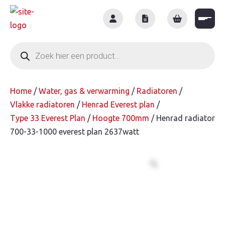
Skip
to
content
Producten
zoeken
Home
/
Water, gas & verwarming
/
Radiatoren
/
Vlakke radiatoren
/
Henrad Everest plan
/
Type 33 Everest Plan
/
Hoogte 700mm
/ Henrad radiator
700-33-1000 everest plan 2637watt