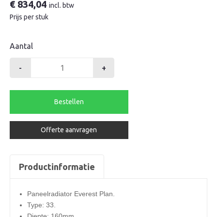
€
834,04
incl. btw
Prijs per stuk
Aantal
-
+
Henrad
radiator
700-
Bestellen
33-
1000
Offerte aanvragen
everest
plan
2637watt
Productinformatie
aantal
Paneelradiator Everest Plan.
Type: 33
.
Diepte: 160mm.