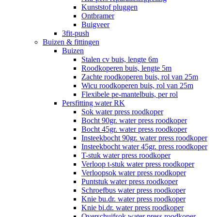
Kunststof pluggen
Ontbramer
Buigveer
3fit-push
Buizen & fittingen
Buizen
Stalen cv buis, lengte 6m
Roodkoperen buis, lengte 5m
Zachte roodkoperen buis, rol van 25m
Wicu roodkoperen buis, rol van 25m
Flexibele pe-mantelbuis, per rol
Persfitting water RK
Sok water press roodkoper
Bocht 90gr. water press roodkoper
Bocht 45gr. water press roodkoper
Insteekbocht 90gr. water press roodkoper
Insteekbocht water 45gr. press roodkoper
T-stuk water press roodkoper
Verloop t-stuk water press roodkoper
Verloopsok water press roodkoper
Puntstuk water press roodkoper
Schroefbus water press roodkoper
Knie bu.dr. water press roodkoper
Knie bi.dr. water press roodkoper
Overschuifsok water press roodkoper