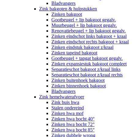
Bladvangers
Zink bakgoten & hulpstukken
Zinken bakgoot
Gootbeugel + lip bakgoot gegalv.
Muurbeugel + lip bakgoot gegalv.
Renovatiebeugel + lip bakgoot gegalv.
Zinken eindschot links bakgoot + kraal
Zinken eindschot rechts bakgoot + kraal
Zinken eindstuk bakgoot z/kraal
Zinken tapeind bakgoot
Gootbeugel + tapgat bakgoot gegalv.
Zinken expansiestuk bakgoot compleet
Separatieschot bakgoot z/kraal links
Separatieschot bakgoot z/kraal rechts
Zinken buitenhoek bakgoot
Zinken binnenhoek bakgoot
Bladvangers
Zink hemelwaterafvoer
Zink buis hwa
Stalen ondereind
Zinken hwa mof
Zinken hwa bocht 40°
Zinken hwa bocht 72°
Zinken hwa bocht 85°
Zinken dubbele wrong