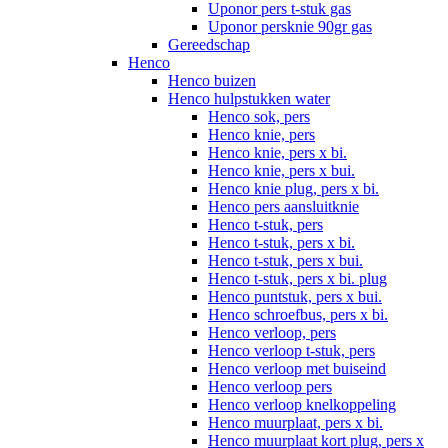
Uponor pers t-stuk gas
Uponor persknie 90gr gas
Gereedschap
Henco
Henco buizen
Henco hulpstukken water
Henco sok, pers
Henco knie, pers
Henco knie, pers x bi.
Henco knie, pers x bui.
Henco knie plug, pers x bi.
Henco pers aansluitknie
Henco t-stuk, pers
Henco t-stuk, pers x bi.
Henco t-stuk, pers x bui.
Henco t-stuk, pers x bi. plug
Henco puntstuk, pers x bui.
Henco schroefbus, pers x bi.
Henco verloop, pers
Henco verloop t-stuk, pers
Henco verloop met buiseind
Henco verloop pers
Henco verloop knelkoppeling
Henco muurplaat, pers x bi.
Henco muurplaat kort plug, pers x