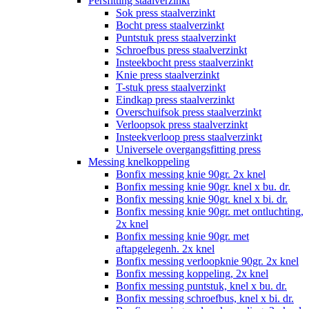
Persfitting staalverzinkt
Sok press staalverzinkt
Bocht press staalverzinkt
Puntstuk press staalverzinkt
Schroefbus press staalverzinkt
Insteekbocht press staalverzinkt
Knie press staalverzinkt
T-stuk press staalverzinkt
Eindkap press staalverzinkt
Overschuifsok press staalverzinkt
Verloopsok press staalverzinkt
Insteekverloop press staalverzinkt
Universele overgangsfitting press
Messing knelkoppeling
Bonfix messing knie 90gr. 2x knel
Bonfix messing knie 90gr. knel x bu. dr.
Bonfix messing knie 90gr. knel x bi. dr.
Bonfix messing knie 90gr. met ontluchting,
2x knel
Bonfix messing knie 90gr. met
aftapgelegenh. 2x knel
Bonfix messing verloopknie 90gr. 2x knel
Bonfix messing koppeling, 2x knel
Bonfix messing puntstuk, knel x bu. dr.
Bonfix messing schroefbus, knel x bi. dr.