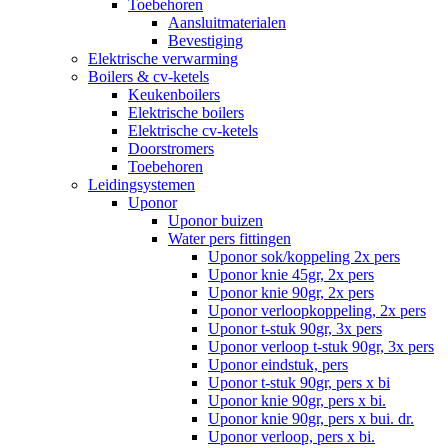
Toebehoren
Aansluitmaterialen
Bevestiging
Elektrische verwarming
Boilers & cv-ketels
Keukenboilers
Elektrische boilers
Elektrische cv-ketels
Doorstromers
Toebehoren
Leidingsystemen
Uponor
Uponor buizen
Water pers fittingen
Uponor sok/koppeling 2x pers
Uponor knie 45gr, 2x pers
Uponor knie 90gr, 2x pers
Uponor verloopkoppeling, 2x pers
Uponor t-stuk 90gr, 3x pers
Uponor verloop t-stuk 90gr, 3x pers
Uponor eindstuk, pers
Uponor t-stuk 90gr, pers x bi
Uponor knie 90gr, pers x bi.
Uponor knie 90gr, pers x bui. dr.
Uponor verloop, pers x bi.