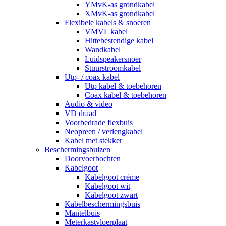
YMvK-as grondkabel
XMvK-as grondkabel
Flexibele kabels & snoeren
VMVL kabel
Hittebestendige kabel
Wandkabel
Luidspeakersnoer
Stuurstroomkabel
Utp- / coax kabel
Utp kabel & toebehoren
Coax kabel & toebehoren
Audio & video
VD draad
Voorbedrade flexbuis
Neopreen / verlengkabel
Kabel met stekker
Beschermingsbuizen
Doorvoerbochten
Kabelgoot
Kabelgoot crème
Kabelgoot wit
Kabelgoot zwart
Kabelbeschermingsbuis
Mantelbuis
Meterkastvloerplaat