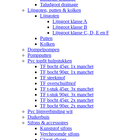
Taludgoot drainage
Lijngoten, putten & kolken
Lijngoten
Lijngoot klasse A
Lijngoot klasse B
Lijngoot klasse C, D, E en F
Putten
Kolken
Dompelpompen
Pompputten
Pvc topfit hulpstukken
TF bocht 45gr. 1x manchet
TF bocht 90gr. 1x manchet
TF steekmof
TF overschuifmof
TF t-stuk 45gr. 3x manchet
TF t-stuk 90gr. 3x manchet
TF bocht 45gr. 2x manchet
TF bocht 90gr. 2x manchet
Pvc lijmverbinding wit
Duikerbuis
Sifons & accessoires
Kunststof sifons
Verchroomde sifons
Closet afvoer