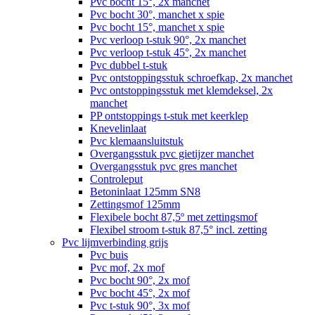
Pvc bocht 15°, 2x manchet
Pvc bocht 30°, manchet x spie
Pvc bocht 15°, manchet x spie
Pvc verloop t-stuk 90°, 2x manchet
Pvc verloop t-stuk 45°, 2x manchet
Pvc dubbel t-stuk
Pvc ontstoppingsstuk schroefkap, 2x manchet
Pvc ontstoppingsstuk met klemdeksel, 2x
manchet
PP ontstoppings t-stuk met keerklep
Knevelinlaat
Pvc klemaansluitstuk
Overgangsstuk pvc gietijzer manchet
Overgangsstuk pvc gres manchet
Controleput
Betoninlaat 125mm SN8
Zettingsmof 125mm
Flexibele bocht 87,5º met zettingsmof
Flexibel stroom t-stuk 87,5° incl. zetting
Pvc lijmverbinding grijs
Pvc buis
Pvc mof, 2x mof
Pvc bocht 90°, 2x mof
Pvc bocht 45°, 2x mof
Pvc t-stuk 90°, 3x mof