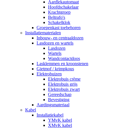
Aardlekautomaat
Hoofdschakelaar
Krachtgroep
Beltrafo's
Schakelklok
Groepenkast toebehoren
Installatiematerialen
Inbouw- en centraaldozen
Lasdozen en wartels
Lasdozen
Wartels
Wandcontactdoos
Lasklemmen en kroonstenen
Gietmof / krimpkous
Elektrobuizen
Elektrobuis crème
Elektrobuis grijs
Elektrobuis zwart
Gereedschap
Bevestiging
Aardingsmateriaal
Kabel
Installatiekabel
YMvK kabel
XMvK kabel