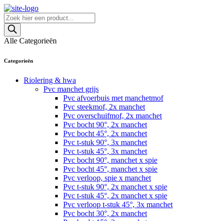
Skip
to
Producten
content
zoeken
Alle Categorieën
Categorieën
Riolering & hwa
Pvc manchet grijs
Pvc afvoerbuis met manchetmof
Pvc steekmof, 2x manchet
Pvc overschuifmof, 2x manchet
Pvc bocht 90°, 2x manchet
Pvc bocht 45°, 2x manchet
Pvc t-stuk 90°, 3x manchet
Pvc t-stuk 45°, 3x manchet
Pvc bocht 90°, manchet x spie
Pvc bocht 45°, manchet x spie
Pvc verloop, spie x manchet
Pvc t-stuk 90°, 2x manchet x spie
Pvc t-stuk 45°, 2x manchet x spie
Pvc verloop t-stuk 45°, 3x manchet
Pvc bocht 30°, 2x manchet