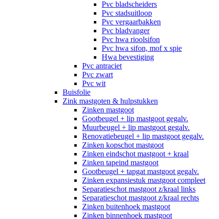
Pvc bladscheiders
Pvc stadsuitloop
Pvc vergaarbakken
Pvc bladvanger
Pvc hwa rioolsifon
Pvc hwa sifon, mof x spie
Hwa bevestiging
Pvc antraciet
Pvc zwart
Pvc wit
Buisfolie
Zink mastgoten & hulpstukken
Zinken mastgoot
Gootbeugel + lip mastgoot gegalv.
Muurbeugel + lip mastgoot gegalv.
Renovatiebeugel + lip mastgoot gegalv.
Zinken kopschot mastgoot
Zinken eindschot mastgoot + kraal
Zinken tapeind mastgoot
Gootbeugel + tapgat mastgoot gegalv.
Zinken expansiestuk mastgoot compleet
Separatieschot mastgoot z/kraal links
Separatieschot mastgoot z/kraal rechts
Zinken buitenhoek mastgoot
Zinken binnenhoek mastgoot