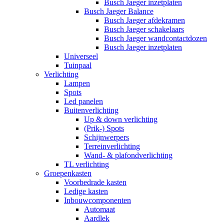
Busch Jaeger inzetplaten
Busch Jaeger Balance
Busch Jaeger afdekramen
Busch Jaeger schakelaars
Busch Jaeger wandcontactdozen
Busch Jaeger inzetplaten
Universeel
Tuinpaal
Verlichting
Lampen
Spots
Led panelen
Buitenverlichting
Up & down verlichting
(Prik-) Spots
Schijnwerpers
Terreinverlichting
Wand- & plafondverlichting
TL verlichting
Groepenkasten
Voorbedrade kasten
Ledige kasten
Inbouwcomponenten
Automaat
Aardlek