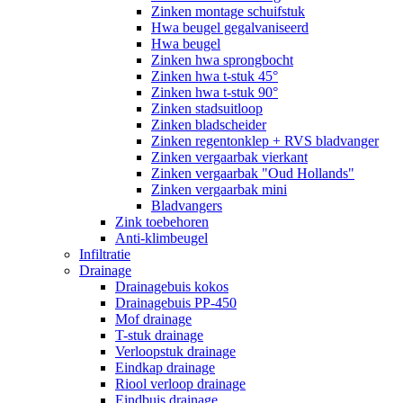
Zinken montage schuifstuk
Hwa beugel gegalvaniseerd
Hwa beugel
Zinken hwa sprongbocht
Zinken hwa t-stuk 45°
Zinken hwa t-stuk 90°
Zinken stadsuitloop
Zinken bladscheider
Zinken regentonklep + RVS bladvanger
Zinken vergaarbak vierkant
Zinken vergaarbak "Oud Hollands"
Zinken vergaarbak mini
Bladvangers
Zink toebehoren
Anti-klimbeugel
Infiltratie
Drainage
Drainagebuis kokos
Drainagebuis PP-450
Mof drainage
T-stuk drainage
Verloopstuk drainage
Eindkap drainage
Riool verloop drainage
Eindbuis drainage