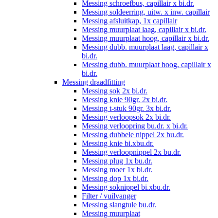
Messing schroefbus, capillair x bi.dr.
Messing soldeerring, uitw. x inw. capillair
Messing afsluitkap, 1x capillair
Messing muurplaat laag, capillair x bi.dr.
Messing muurplaat hoog, capillair x bi.dr.
Messing dubb. muurplaat laag, capillair x
bi.dr.
Messing dubb. muurplaat hoog, capillair x
bi.dr.
Messing draadfitting
Messing sok 2x bi.dr.
Messing knie 90gr. 2x bi.dr.
Messing t-stuk 90gr. 3x bi.dr.
Messing verloopsok 2x bi.dr.
Messing verloopring bu.dr. x bi.dr.
Messing dubbele nippel 2x bu.dr.
Messing knie bi.xbu.dr.
Messing verloopnippel 2x bu.dr.
Messing plug 1x bu.dr.
Messing moer 1x bi.dr.
Messing dop 1x bi.dr.
Messing soknippel bi.xbu.dr.
Filter / vuilvanger
Messing slangtule bu.dr.
Messing muurplaat