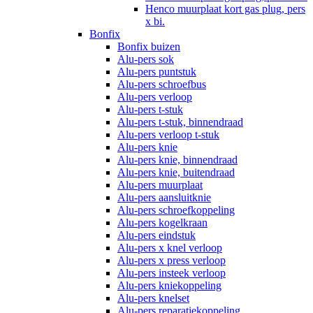
Henco muurplaat kort gas plug, pers
x bi.
Bonfix
Bonfix buizen
Alu-pers sok
Alu-pers puntstuk
Alu-pers schroefbus
Alu-pers verloop
Alu-pers t-stuk
Alu-pers t-stuk, binnendraad
Alu-pers verloop t-stuk
Alu-pers knie
Alu-pers knie, binnendraad
Alu-pers knie, buitendraad
Alu-pers muurplaat
Alu-pers aansluitknie
Alu-pers schroefkoppeling
Alu-pers kogelkraan
Alu-pers eindstuk
Alu-pers x knel verloop
Alu-pers x press verloop
Alu-pers insteek verloop
Alu-pers kniekoppeling
Alu-pers knelset
Alu-pers reparatiekoppeling