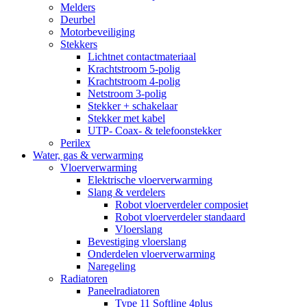
Melders
Deurbel
Motorbeveiliging
Stekkers
Lichtnet contactmateriaal
Krachtstroom 5-polig
Krachtstroom 4-polig
Netstroom 3-polig
Stekker + schakelaar
Stekker met kabel
UTP- Coax- & telefoonstekker
Perilex
Water, gas & verwarming
Vloerverwarming
Elektrische vloerverwarming
Slang & verdelers
Robot vloerverdeler composiet
Robot vloerverdeler standaard
Vloerslang
Bevestiging vloerslang
Onderdelen vloerverwarming
Naregeling
Radiatoren
Paneelradiatoren
Type 11 Softline 4plus