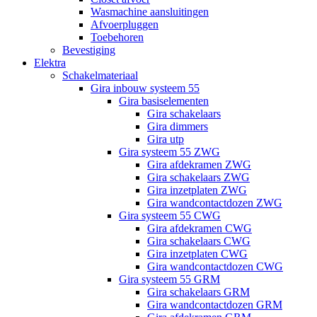
Wasmachine aansluitingen
Afvoerpluggen
Toebehoren
Bevestiging
Elektra
Schakelmateriaal
Gira inbouw systeem 55
Gira basiselementen
Gira schakelaars
Gira dimmers
Gira utp
Gira systeem 55 ZWG
Gira afdekramen ZWG
Gira schakelaars ZWG
Gira inzetplaten ZWG
Gira wandcontactdozen ZWG
Gira systeem 55 CWG
Gira afdekramen CWG
Gira schakelaars CWG
Gira inzetplaten CWG
Gira wandcontactdozen CWG
Gira systeem 55 GRM
Gira schakelaars GRM
Gira wandcontactdozen GRM