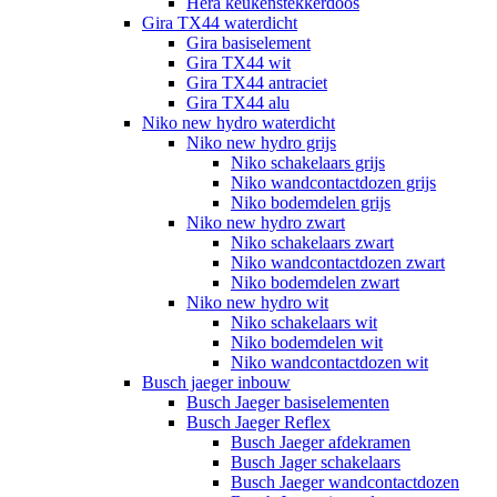
Hera keukenstekkerdoos
Gira TX44 waterdicht
Gira basiselement
Gira TX44 wit
Gira TX44 antraciet
Gira TX44 alu
Niko new hydro waterdicht
Niko new hydro grijs
Niko schakelaars grijs
Niko wandcontactdozen grijs
Niko bodemdelen grijs
Niko new hydro zwart
Niko schakelaars zwart
Niko wandcontactdozen zwart
Niko bodemdelen zwart
Niko new hydro wit
Niko schakelaars wit
Niko bodemdelen wit
Niko wandcontactdozen wit
Busch jaeger inbouw
Busch Jaeger basiselementen
Busch Jaeger Reflex
Busch Jaeger afdekramen
Busch Jager schakelaars
Busch Jaeger wandcontactdozen