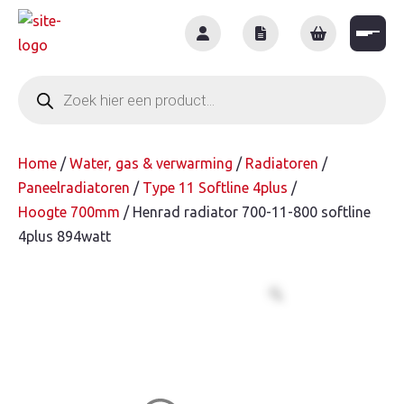
Skip
to
content
Producten
zoeken
Home
/
Water, gas & verwarming
/
Radiatoren
/
Paneelradiatoren
/
Type 11 Softline 4plus
/
Hoogte 700mm
/ Henrad radiator 700-11-800 softline
4plus 894watt