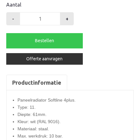
Aantal
-
+
Henrad
radiator
700-
Bestellen
11-
800
Offerte aanvragen
softline
4plus
894watt
Productinformatie
aantal
Paneelradiator Softline 4plus.
Type: 11.
Diepte: 61mm.
Kleur: wit (RAL 9016).
Materiaal: staal.
Max. werkdruk: 10 bar.