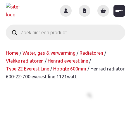
Skip
to
content
Producten
zoeken
Home
/
Water, gas & verwarming
/
Radiatoren
/
Vlakke radiatoren
/
Henrad everest line
/
Type 22 Everest Line
/
Hoogte 600mm
/ Henrad radiator
600-22-700 everest line 1121watt