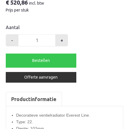
€
520,86
incl. btw
Prijs per stuk
Aantal
-
+
Henrad
radiator
600-
Bestellen
22-
700
Offerte aanvragen
everest
line
1121watt
Productinformatie
aantal
Decoratieve ventielradiator Everest Line.
Type: 22
.
Diepte: 102mm.