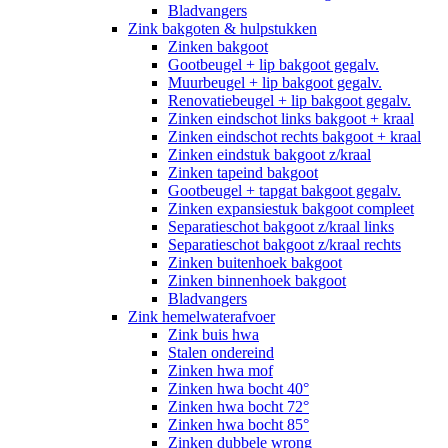
Bladvangers
Zink bakgoten & hulpstukken
Zinken bakgoot
Gootbeugel + lip bakgoot gegalv.
Muurbeugel + lip bakgoot gegalv.
Renovatiebeugel + lip bakgoot gegalv.
Zinken eindschot links bakgoot + kraal
Zinken eindschot rechts bakgoot + kraal
Zinken eindstuk bakgoot z/kraal
Zinken tapeind bakgoot
Gootbeugel + tapgat bakgoot gegalv.
Zinken expansiestuk bakgoot compleet
Separatieschot bakgoot z/kraal links
Separatieschot bakgoot z/kraal rechts
Zinken buitenhoek bakgoot
Zinken binnenhoek bakgoot
Bladvangers
Zink hemelwaterafvoer
Zink buis hwa
Stalen ondereind
Zinken hwa mof
Zinken hwa bocht 40°
Zinken hwa bocht 72°
Zinken hwa bocht 85°
Zinken dubbele wrong