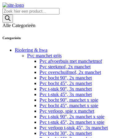
Skip
to
Producten
content
zoeken
Alle Categorieën
Categorieën
Riolering & hwa
Pvc manchet grijs
Pvc afvoerbuis met manchetmof
Pvc steekmof, 2x manchet
Pvc overschuifmof, 2x manchet
Pvc bocht 90°, 2x manchet
Pvc bocht 45°, 2x manchet
Pvc t-stuk 90°, 3x manchet
Pvc t-stuk 45°, 3x manchet
Pvc bocht 90°, manchet x spie
Pvc bocht 45°, manchet x spie
Pvc verloop, spie x manchet
Pvc t-stuk 90°, 2x manchet x spie
Pvc t-stuk 45°, 2x manchet x spie
Pvc verloop t-stuk 45°, 3x manchet
Pvc bocht 30°, 2x manchet