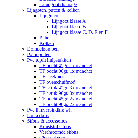
Taludgoot drainage
Lijngoten, putten & kolken
Lijngoten
Lijngoot klasse A
Lijngoot klasse B
Lijngoot klasse C, D, E en F
Putten
Kolken
Dompelpompen
Pompputten
Pvc topfit hulpstukken
TF bocht 45gr. 1x manchet
TF bocht 90gr. 1x manchet
TF steekmof
TF overschuifmof
TF t-stuk 45gr. 3x manchet
TF t-stuk 90gr. 3x manchet
TF bocht 45gr. 2x manchet
TF bocht 90gr. 2x manchet
Pvc lijmverbinding wit
Duikerbuis
Sifons & accessoires
Kunststof sifons
Verchroomde sifons
Closet afvoer