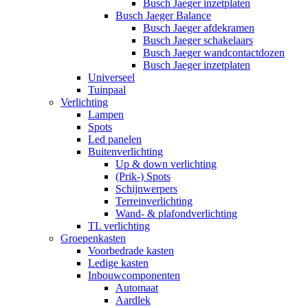
Busch Jaeger inzetplaten
Busch Jaeger Balance
Busch Jaeger afdekramen
Busch Jaeger schakelaars
Busch Jaeger wandcontactdozen
Busch Jaeger inzetplaten
Universeel
Tuinpaal
Verlichting
Lampen
Spots
Led panelen
Buitenverlichting
Up & down verlichting
(Prik-) Spots
Schijnwerpers
Terreinverlichting
Wand- & plafondverlichting
TL verlichting
Groepenkasten
Voorbedrade kasten
Ledige kasten
Inbouwcomponenten
Automaat
Aardlek