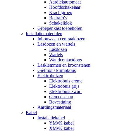
Aardlekautomaat
Hoofdschakelaar
Krachtgroep
Beltrafo's
Schakelklok
Groepenkast toebehoren
Installatiematerialen
Inbouw- en centraaldozen
Lasdozen en wartels
Lasdozen
Wartels
Wandcontactdoos
Lasklemmen en kroonstenen
Gietmof / krimpkous
Elektrobuizen
Elektrobuis crème
Elektrobuis grijs
Elektrobuis zwart
Gereedschap
Bevestiging
Aardingsmateriaal
Kabel
Installatiekabel
YMvK kabel
XMvK kabel