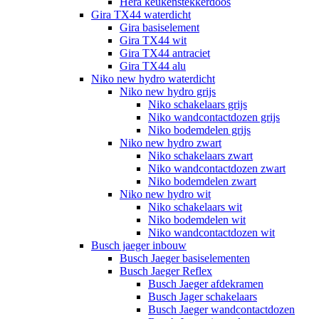
Hera keukenstekkerdoos
Gira TX44 waterdicht
Gira basiselement
Gira TX44 wit
Gira TX44 antraciet
Gira TX44 alu
Niko new hydro waterdicht
Niko new hydro grijs
Niko schakelaars grijs
Niko wandcontactdozen grijs
Niko bodemdelen grijs
Niko new hydro zwart
Niko schakelaars zwart
Niko wandcontactdozen zwart
Niko bodemdelen zwart
Niko new hydro wit
Niko schakelaars wit
Niko bodemdelen wit
Niko wandcontactdozen wit
Busch jaeger inbouw
Busch Jaeger basiselementen
Busch Jaeger Reflex
Busch Jaeger afdekramen
Busch Jager schakelaars
Busch Jaeger wandcontactdozen