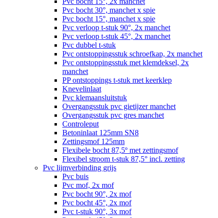
Pvc bocht 15°, 2x manchet
Pvc bocht 30°, manchet x spie
Pvc bocht 15°, manchet x spie
Pvc verloop t-stuk 90°, 2x manchet
Pvc verloop t-stuk 45°, 2x manchet
Pvc dubbel t-stuk
Pvc ontstoppingsstuk schroefkap, 2x manchet
Pvc ontstoppingsstuk met klemdeksel, 2x
manchet
PP ontstoppings t-stuk met keerklep
Knevelinlaat
Pvc klemaansluitstuk
Overgangsstuk pvc gietijzer manchet
Overgangsstuk pvc gres manchet
Controleput
Betoninlaat 125mm SN8
Zettingsmof 125mm
Flexibele bocht 87,5º met zettingsmof
Flexibel stroom t-stuk 87,5° incl. zetting
Pvc lijmverbinding grijs
Pvc buis
Pvc mof, 2x mof
Pvc bocht 90°, 2x mof
Pvc bocht 45°, 2x mof
Pvc t-stuk 90°, 3x mof