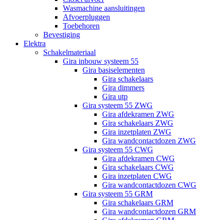
Wasmachine aansluitingen
Afvoerpluggen
Toebehoren
Bevestiging
Elektra
Schakelmateriaal
Gira inbouw systeem 55
Gira basiselementen
Gira schakelaars
Gira dimmers
Gira utp
Gira systeem 55 ZWG
Gira afdekramen ZWG
Gira schakelaars ZWG
Gira inzetplaten ZWG
Gira wandcontactdozen ZWG
Gira systeem 55 CWG
Gira afdekramen CWG
Gira schakelaars CWG
Gira inzetplaten CWG
Gira wandcontactdozen CWG
Gira systeem 55 GRM
Gira schakelaars GRM
Gira wandcontactdozen GRM