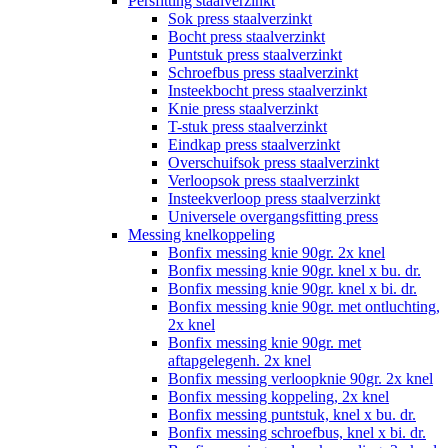
Persfitting staalverzinkt
Sok press staalverzinkt
Bocht press staalverzinkt
Puntstuk press staalverzinkt
Schroefbus press staalverzinkt
Insteekbocht press staalverzinkt
Knie press staalverzinkt
T-stuk press staalverzinkt
Eindkap press staalverzinkt
Overschuifsok press staalverzinkt
Verloopsok press staalverzinkt
Insteekverloop press staalverzinkt
Universele overgangsfitting press
Messing knelkoppeling
Bonfix messing knie 90gr. 2x knel
Bonfix messing knie 90gr. knel x bu. dr.
Bonfix messing knie 90gr. knel x bi. dr.
Bonfix messing knie 90gr. met ontluchting,
2x knel
Bonfix messing knie 90gr. met
aftapgelegenh. 2x knel
Bonfix messing verloopknie 90gr. 2x knel
Bonfix messing koppeling, 2x knel
Bonfix messing puntstuk, knel x bu. dr.
Bonfix messing schroefbus, knel x bi. dr.