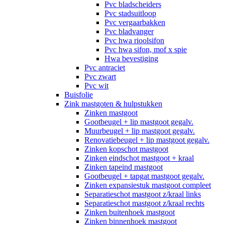
Pvc bladscheiders
Pvc stadsuitloop
Pvc vergaarbakken
Pvc bladvanger
Pvc hwa rioolsifon
Pvc hwa sifon, mof x spie
Hwa bevestiging
Pvc antraciet
Pvc zwart
Pvc wit
Buisfolie
Zink mastgoten & hulpstukken
Zinken mastgoot
Gootbeugel + lip mastgoot gegalv.
Muurbeugel + lip mastgoot gegalv.
Renovatiebeugel + lip mastgoot gegalv.
Zinken kopschot mastgoot
Zinken eindschot mastgoot + kraal
Zinken tapeind mastgoot
Gootbeugel + tapgat mastgoot gegalv.
Zinken expansiestuk mastgoot compleet
Separatieschot mastgoot z/kraal links
Separatieschot mastgoot z/kraal rechts
Zinken buitenhoek mastgoot
Zinken binnenhoek mastgoot