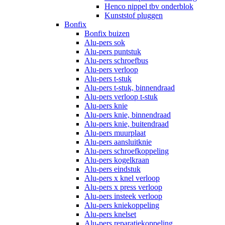
Henco nippel tbv onderblok
Kunststof pluggen
Bonfix
Bonfix buizen
Alu-pers sok
Alu-pers puntstuk
Alu-pers schroefbus
Alu-pers verloop
Alu-pers t-stuk
Alu-pers t-stuk, binnendraad
Alu-pers verloop t-stuk
Alu-pers knie
Alu-pers knie, binnendraad
Alu-pers knie, buitendraad
Alu-pers muurplaat
Alu-pers aansluitknie
Alu-pers schroefkoppeling
Alu-pers kogelkraan
Alu-pers eindstuk
Alu-pers x knel verloop
Alu-pers x press verloop
Alu-pers insteek verloop
Alu-pers kniekoppeling
Alu-pers knelset
Alu-pers reparatiekoppeling