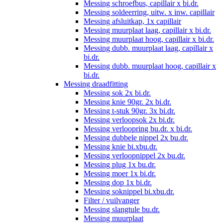
Messing schroefbus, capillair x bi.dr.
Messing soldeerring, uitw. x inw. capillair
Messing afsluitkap, 1x capillair
Messing muurplaat laag, capillair x bi.dr.
Messing muurplaat hoog, capillair x bi.dr.
Messing dubb. muurplaat laag, capillair x
bi.dr.
Messing dubb. muurplaat hoog, capillair x
bi.dr.
Messing draadfitting
Messing sok 2x bi.dr.
Messing knie 90gr. 2x bi.dr.
Messing t-stuk 90gr. 3x bi.dr.
Messing verloopsok 2x bi.dr.
Messing verloopring bu.dr. x bi.dr.
Messing dubbele nippel 2x bu.dr.
Messing knie bi.xbu.dr.
Messing verloopnippel 2x bu.dr.
Messing plug 1x bu.dr.
Messing moer 1x bi.dr.
Messing dop 1x bi.dr.
Messing soknippel bi.xbu.dr.
Filter / vuilvanger
Messing slangtule bu.dr.
Messing muurplaat