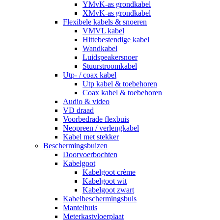
YMvK-as grondkabel
XMvK-as grondkabel
Flexibele kabels & snoeren
VMVL kabel
Hittebestendige kabel
Wandkabel
Luidspeakersnoer
Stuurstroomkabel
Utp- / coax kabel
Utp kabel & toebehoren
Coax kabel & toebehoren
Audio & video
VD draad
Voorbedrade flexbuis
Neopreen / verlengkabel
Kabel met stekker
Beschermingsbuizen
Doorvoerbochten
Kabelgoot
Kabelgoot crème
Kabelgoot wit
Kabelgoot zwart
Kabelbeschermingsbuis
Mantelbuis
Meterkastvloerplaat