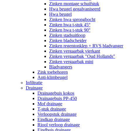
Zinken montage schuifstuk
Hwa beugel gegalvaniseerd
Hwa beugel
Zinken hwa sprongbocht
Zinken hwa t-stuk 45°
Zinken hwa t-stuk 90°
Zinken stadsuitloop
Zinken bladscheider
Zinken regentonklep + RVS bladvanger
Zinken vergaarbak vierkant
Zinken vergaarbak "Oud Hollands"
Zinken vergaarbak mini
Bladvangers
Zink toebehoren
Anti-klimbeugel
Infiltratie
Drainage
Drainagebuis kokos
Drainagebuis PP-450
Mof drainage
T-stuk drainage
Verloopstuk drainage
Eindkap drainage
Riool verloop drainage
Eindbuis drainage