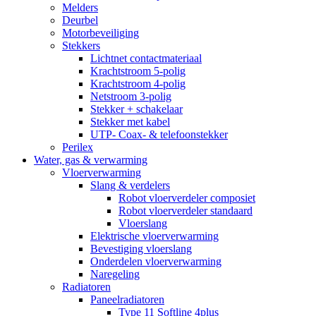
Melders
Deurbel
Motorbeveiliging
Stekkers
Lichtnet contactmateriaal
Krachtstroom 5-polig
Krachtstroom 4-polig
Netstroom 3-polig
Stekker + schakelaar
Stekker met kabel
UTP- Coax- & telefoonstekker
Perilex
Water, gas & verwarming
Vloerverwarming
Slang & verdelers
Robot vloerverdeler composiet
Robot vloerverdeler standaard
Vloerslang
Elektrische vloerverwarming
Bevestiging vloerslang
Onderdelen vloerverwarming
Naregeling
Radiatoren
Paneelradiatoren
Type 11 Softline 4plus