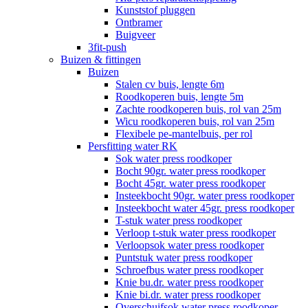
Kunststof pluggen
Ontbramer
Buigveer
3fit-push
Buizen & fittingen
Buizen
Stalen cv buis, lengte 6m
Roodkoperen buis, lengte 5m
Zachte roodkoperen buis, rol van 25m
Wicu roodkoperen buis, rol van 25m
Flexibele pe-mantelbuis, per rol
Persfitting water RK
Sok water press roodkoper
Bocht 90gr. water press roodkoper
Bocht 45gr. water press roodkoper
Insteekbocht 90gr. water press roodkoper
Insteekbocht water 45gr. press roodkoper
T-stuk water press roodkoper
Verloop t-stuk water press roodkoper
Verloopsok water press roodkoper
Puntstuk water press roodkoper
Schroefbus water press roodkoper
Knie bu.dr. water press roodkoper
Knie bi.dr. water press roodkoper
Overschuifsok water press roodkoper