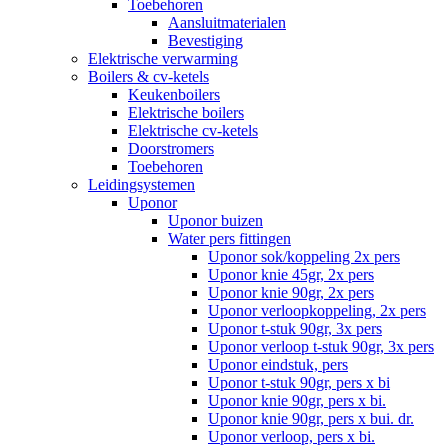
Toebehoren
Aansluitmaterialen
Bevestiging
Elektrische verwarming
Boilers & cv-ketels
Keukenboilers
Elektrische boilers
Elektrische cv-ketels
Doorstromers
Toebehoren
Leidingsystemen
Uponor
Uponor buizen
Water pers fittingen
Uponor sok/koppeling 2x pers
Uponor knie 45gr, 2x pers
Uponor knie 90gr, 2x pers
Uponor verloopkoppeling, 2x pers
Uponor t-stuk 90gr, 3x pers
Uponor verloop t-stuk 90gr, 3x pers
Uponor eindstuk, pers
Uponor t-stuk 90gr, pers x bi
Uponor knie 90gr, pers x bi.
Uponor knie 90gr, pers x bui. dr.
Uponor verloop, pers x bi.