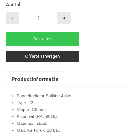
Aantal
-
+
Henrad
radiator
600-
Bestellen
22-
1100
Offerte aanvragen
softline
4plus
1905watt
Productinformatie
aantal
Paneelradiator Softline 4plus.
Type: 22.
Diepte: 100mm.
Kleur: wit (RAL 9016).
Materiaal: staal.
Max. werkdruk: 10 bar.