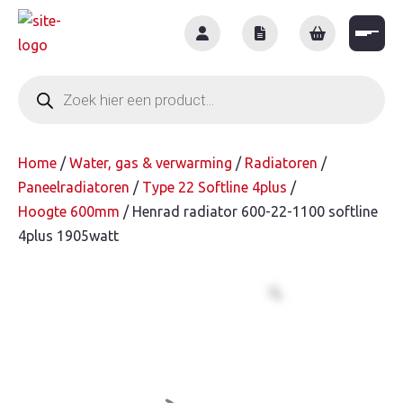
Skip
to
content
Producten
zoeken
Home
/
Water, gas & verwarming
/
Radiatoren
/
Paneelradiatoren
/
Type 22 Softline 4plus
/
Hoogte 600mm
/ Henrad radiator 600-22-1100 softline
4plus 1905watt