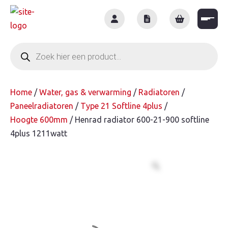
Skip
to
content
Producten
zoeken
Home
/
Water, gas & verwarming
/
Radiatoren
/
Paneelradiatoren
/
Type 21 Softline 4plus
/
Hoogte 600mm
/ Henrad radiator 600-21-900 softline
4plus 1211watt