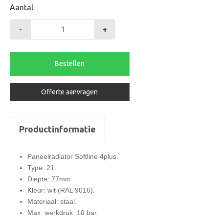
Aantal
-
+
Henrad
radiator
600-
Bestellen
21-
900
Offerte aanvragen
softline
4plus
1211watt
Productinformatie
aantal
Paneelradiator Softline 4plus.
Type: 21.
Diepte: 77mm.
Kleur: wit (RAL 9016).
Materiaal: staal.
Max. werkdruk: 10 bar.