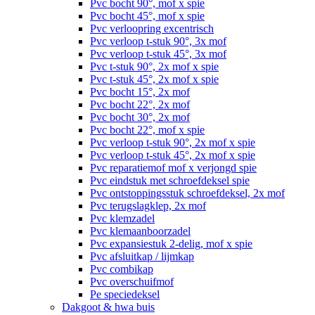
Pvc bocht 90°, mof x spie
Pvc bocht 45°, mof x spie
Pvc verloopring excentrisch
Pvc verloop t-stuk 90°, 3x mof
Pvc verloop t-stuk 45°, 3x mof
Pvc t-stuk 90°, 2x mof x spie
Pvc t-stuk 45°, 2x mof x spie
Pvc bocht 15°, 2x mof
Pvc bocht 22°, 2x mof
Pvc bocht 30°, 2x mof
Pvc bocht 22°, mof x spie
Pvc verloop t-stuk 90°, 2x mof x spie
Pvc verloop t-stuk 45°, 2x mof x spie
Pvc reparatiemof mof x verjongd spie
Pvc eindstuk met schroefdeksel spie
Pvc ontstoppingsstuk schroefdeksel, 2x mof
Pvc terugslagklep, 2x mof
Pvc klemzadel
Pvc klemaanboorzadel
Pvc expansiestuk 2-delig, mof x spie
Pvc afsluitkap / lijmkap
Pvc combikap
Pvc overschuifmof
Pe speciedeksel
Dakgoot & hwa buis