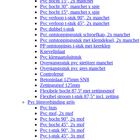
Pvc bocht 15°, 2x manchet
Pvc bocht 30°, manchet x spie
Pvc bocht 15°, manchet x spie
Pvc verloop t-stuk 90°, 2x manchet
Pvc verloop t-stuk 45°, 2x manchet
Pvc dubbel t-stuk
Pvc ontstoppingsstuk schroefkap, 2x manchet
Pvc ontstoppingsstuk met klemdeksel, 2x manchet
PP ontstoppings t-stuk met keerklep
Knevelinlaat
Pvc klemaansluitstuk
Overgangsstuk pvc gietijzer manchet
Overgangsstuk pvc gres manchet
Controleput
Betoninlaat 125mm SN8
Zettingsmof 125mm
Flexibele bocht 87,5º met zettingsmof
Flexibel stroom t-stuk 87,5° incl. zetting
Pvc lijmverbinding grijs
Pvc buis
Pvc mof, 2x mof
Pvc bocht 90°, 2x mof
Pvc bocht 45°, 2x mof
Pvc t-stuk 90°, 3x mof
Pvc t-stuk 45°, 3x mof