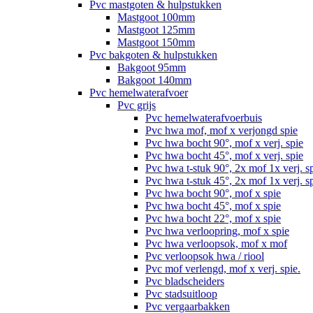
Pvc mastgoten & hulpstukken
Mastgoot 100mm
Mastgoot 125mm
Mastgoot 150mm
Pvc bakgoten & hulpstukken
Bakgoot 95mm
Bakgoot 140mm
Pvc hemelwaterafvoer
Pvc grijs
Pvc hemelwaterafvoerbuis
Pvc hwa mof, mof x verjongd spie
Pvc hwa bocht 90°, mof x verj. spie
Pvc hwa bocht 45°, mof x verj. spie
Pvc hwa t-stuk 90°, 2x mof 1x verj. s
Pvc hwa t-stuk 45°, 2x mof 1x verj. s
Pvc hwa bocht 90°, mof x spie
Pvc hwa bocht 45°, mof x spie
Pvc hwa bocht 22°, mof x spie
Pvc hwa verloopring, mof x spie
Pvc hwa verloopsok, mof x mof
Pvc verloopsok hwa / riool
Pvc mof verlengd, mof x verj. spie.
Pvc bladscheiders
Pvc stadsuitloop
Pvc vergaarbakken