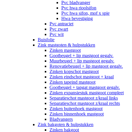
Pvc bladvanger
Pvc hwa rioolsifon
Pvc hwa sifon, mof x spie
Hwa bevestiging
Pvc antraciet
Pvc zwart
Pvc wit
Buisfolie
Zink mastgoten & hulpstukken
Zinken mastgoot
Gootbeugel + lip mastgoot gegalv.
Muurbeugel + lip mastgoot gegalv.
Renovatiebeugel + lip mastgoot gegalv.
Zinken kopschot mastgoot
Zinken eindschot mastgoot + kraal
Zinken tapeind mastgoot
Gootbeugel + tapgat mastgoot gegalv.
Zinken expansiestuk mastgoot compleet
Separatieschot mastgoot z/kraal links
Separatieschot mastgoot z/kraal rechts
Zinken buitenhoek mastgoot
Zinken binnenhoek mastgoot
Bladvangers
Zink bakgoten & hulpstukken
Zinken bakgoot