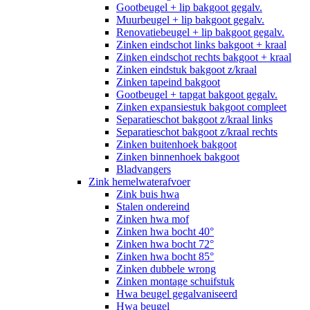
Gootbeugel + lip bakgoot gegalv.
Muurbeugel + lip bakgoot gegalv.
Renovatiebeugel + lip bakgoot gegalv.
Zinken eindschot links bakgoot + kraal
Zinken eindschot rechts bakgoot + kraal
Zinken eindstuk bakgoot z/kraal
Zinken tapeind bakgoot
Gootbeugel + tapgat bakgoot gegalv.
Zinken expansiestuk bakgoot compleet
Separatieschot bakgoot z/kraal links
Separatieschot bakgoot z/kraal rechts
Zinken buitenhoek bakgoot
Zinken binnenhoek bakgoot
Bladvangers
Zink hemelwaterafvoer
Zink buis hwa
Stalen ondereind
Zinken hwa mof
Zinken hwa bocht 40°
Zinken hwa bocht 72°
Zinken hwa bocht 85°
Zinken dubbele wrong
Zinken montage schuifstuk
Hwa beugel gegalvaniseerd
Hwa beugel