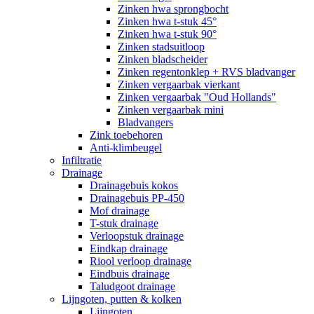
Zinken hwa sprongbocht
Zinken hwa t-stuk 45°
Zinken hwa t-stuk 90°
Zinken stadsuitloop
Zinken bladscheider
Zinken regentonklep + RVS bladvanger
Zinken vergaarbak vierkant
Zinken vergaarbak "Oud Hollands"
Zinken vergaarbak mini
Bladvangers
Zink toebehoren
Anti-klimbeugel
Infiltratie
Drainage
Drainagebuis kokos
Drainagebuis PP-450
Mof drainage
T-stuk drainage
Verloopstuk drainage
Eindkap drainage
Riool verloop drainage
Eindbuis drainage
Taludgoot drainage
Lijngoten, putten & kolken
Lijngoten