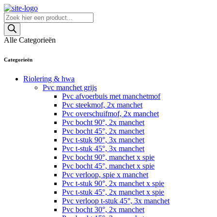
Skip
to
Producten
content
zoeken
Alle Categorieën
Categorieën
Riolering & hwa
Pvc manchet grijs
Pvc afvoerbuis met manchetmof
Pvc steekmof, 2x manchet
Pvc overschuifmof, 2x manchet
Pvc bocht 90°, 2x manchet
Pvc bocht 45°, 2x manchet
Pvc t-stuk 90°, 3x manchet
Pvc t-stuk 45°, 3x manchet
Pvc bocht 90°, manchet x spie
Pvc bocht 45°, manchet x spie
Pvc verloop, spie x manchet
Pvc t-stuk 90°, 2x manchet x spie
Pvc t-stuk 45°, 2x manchet x spie
Pvc verloop t-stuk 45°, 3x manchet
Pvc bocht 30°, 2x manchet