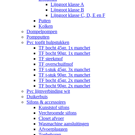
Lijngoot klasse A
Lijngoot klasse B
Lijngoot klasse C, D, E en F
Putten
Kolken
Dompelpompen
Pompputten
Pvc topfit hulpstukken
TF bocht 45gr. 1x manchet
TF bocht 90gr. 1x manchet
TF steekmof
TF overschuifmof
TF t-stuk 45gr. 3x manchet
TF t-stuk 90gr. 3x manchet
TF bocht 45gr. 2x manchet
TF bocht 90gr. 2x manchet
Pvc lijmverbinding wit
Duikerbuis
Sifons & accessoires
Kunststof sifons
Verchroomde sifons
Closet afvoer
Wasmachine aansluitingen
Afvoerpluggen
Toebehoren