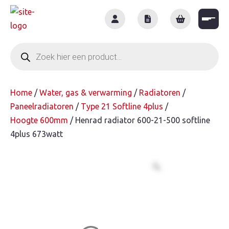
Skip
to
content
Producten
zoeken
Home
/
Water, gas & verwarming
/
Radiatoren
/
Paneelradiatoren
/
Type 21 Softline 4plus
/
Hoogte 600mm
/ Henrad radiator 600-21-500 softline
4plus 673watt