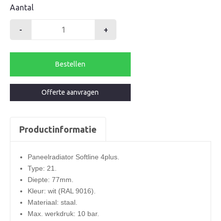
Aantal
-
+
Henrad
radiator
600-
Bestellen
21-
500
Offerte aanvragen
softline
4plus
673watt
Productinformatie
aantal
Paneelradiator Softline 4plus.
Type: 21.
Diepte: 77mm.
Kleur: wit (RAL 9016).
Materiaal: staal.
Max. werkdruk: 10 bar.