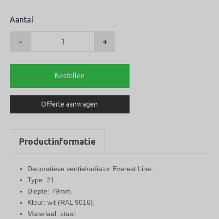
Aantal
-
+
Henrad
radiator
600-
Bestellen
21-
500
Offerte aanvragen
everest
line
598watt
Productinformatie
aantal
Decoratieve ventielradiator Everest Line.
Type: 21
.
Diepte: 79mm.
Kleur: wit (RAL 9016).
Materiaal: staal.