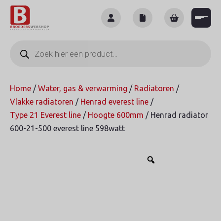
Skip
to
content
Producten
zoeken
Home
/
Water, gas & verwarming
/
Radiatoren
/
Vlakke radiatoren
/
Henrad everest line
/
Type 21 Everest line
/
Hoogte 600mm
/ Henrad radiator
600-21-500 everest line 598watt