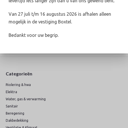
levertijd iets langer zijn dan u van ons gewend bent.
Van 27 juli t/m 16 augustus 2026 is afhalen alleen
mogelijk in de vestiging Boxtel.
Levertijd 2-4 werkdagen (indien voorradig)
Bedankt voor uw begrip.
info@broederswebshop.nl
Online veilig & snel betalen
Categorieën
Riolering & hwa
Elektra
Water, gas & verwarming
Sanitair
Beregening
Dakbedekking
Ventilatie & Klimaat