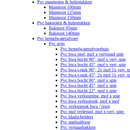
Pvc mastgoten & hulpstukken
Mastgoot 100mm
Mastgoot 125mm
Mastgoot 150mm
Pvc bakgoten & hulpstukken
Bakgoot 95mm
Bakgoot 140mm
Pvc hemelwaterafvoer
Pvc grijs
Pvc hemelwaterafvoerbuis
Pvc hwa mof, mof x verjongd spie
Pvc hwa bocht 90°, mof x verj. spie
Pvc hwa bocht 45°, mof x verj. spie
Pvc hwa t-stuk 90°, 2x mof 1x verj. s
Pvc hwa t-stuk 45°, 2x mof 1x verj. s
Pvc hwa bocht 90°, mof x spie
Pvc hwa bocht 45°, mof x spie
Pvc hwa bocht 22°, mof x spie
Pvc hwa verloopring, mof x spie
Pvc hwa verloopsok, mof x mof
Pvc verloopsok hwa / riool
Pvc mof verlengd, mof x verj. spie.
Pvc bladscheiders
Pvc stadsuitloop
Pvc vergaarbakken