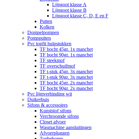
Lijngoot klasse A
Lijngoot klasse B
Lijngoot klasse C, D, E en F
Putten
Kolken
Dompelpompen
Pompputten
Pvc topfit hulpstukken
TF bocht 45gr. 1x manchet
TF bocht 90gr. 1x manchet
TF steekmof
TF overschuifmof
TF t-stuk 45gr. 3x manchet
TF t-stuk 90gr. 3x manchet
TF bocht 45gr. 2x manchet
TF bocht 90gr. 2x manchet
Pvc lijmverbinding wit
Duikerbuis
Sifons & accessoires
Kunststof sifons
Verchroomde sifons
Closet afvoer
Wasmachine aansluitingen
Afvoerpluggen
Toebehoren