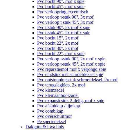
Pvc bocht 90°, mof x spie
Pvc bocht 45°, mof x spie
Pvc verloopring excentrisch
Pvc verloop t-stuk 90°, 3x mof
Pvc verloop t-stuk 45°, 3x mof
Pvc t-stuk 90°, 2x mof x spie
Pvc t-stuk 45°, 2x mof x spie
Pvc bocht 15°, 2x mof
Pvc bocht 22°, 2x mof
Pvc bocht 30°, 2x mof
Pvc bocht 22°, mof x spie
Pvc verloop t-stuk 90°, 2x mof x spie
Pvc verloop t-stuk 45°, 2x mof x spie
Pvc reparatiemof mof x verjongd spie
Pvc eindstuk met schroefdeksel spie
Pvc ontstoppingsstuk schroefdeksel, 2x mof
Pvc terugslagklep, 2x mof
Pvc klemzadel
Pvc klemaanboorzadel
Pvc expansiestuk 2-delig, mof x spie
Pvc afsluitkap / lijmkap
Pvc combikap
Pvc overschuifmof
Pe speciedeksel
Dakgoot & hwa buis