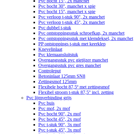
Pvc bocht 15°, 2x manchet
Pvc bocht 30°, manchet x spie
Pvc bocht 15°, manchet x spie
Pvc verloop t-stuk 90°, 2x manchet
Pvc verloop t-stuk 45°, 2x manchet
Pvc dubbel t-stuk
Pvc ontstoppingsstuk schroefkap, 2x manchet
Pvc ontstoppingsstuk met klemdeksel, 2x manchet
PP ontstoppings t-stuk met keerklep
Knevelinlaat
Pvc klemaansluitstuk
Overgangsstuk pvc gietijzer manchet
Overgangsstuk pvc gres manchet
Controleput
Betoninlaat 125mm SN8
Zettingsmof 125mm
Flexibele bocht 87,5º met zettingsmof
Flexibel stroom t-stuk 87,5° incl. zetting
Pvc lijmverbinding grijs
Pvc buis
Pvc mof, 2x mof
Pvc bocht 90°, 2x mof
Pvc bocht 45°, 2x mof
Pvc t-stuk 90°, 3x mof
Pvc t-stuk 45°, 3x mof