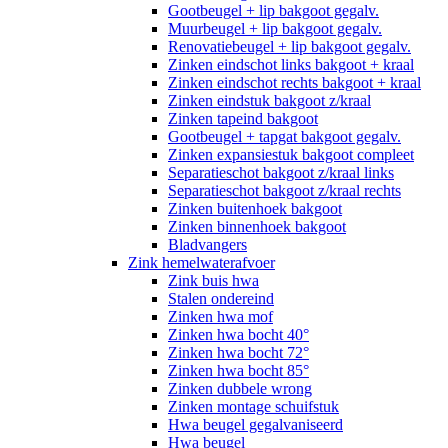
Gootbeugel + lip bakgoot gegalv.
Muurbeugel + lip bakgoot gegalv.
Renovatiebeugel + lip bakgoot gegalv.
Zinken eindschot links bakgoot + kraal
Zinken eindschot rechts bakgoot + kraal
Zinken eindstuk bakgoot z/kraal
Zinken tapeind bakgoot
Gootbeugel + tapgat bakgoot gegalv.
Zinken expansiestuk bakgoot compleet
Separatieschot bakgoot z/kraal links
Separatieschot bakgoot z/kraal rechts
Zinken buitenhoek bakgoot
Zinken binnenhoek bakgoot
Bladvangers
Zink hemelwaterafvoer
Zink buis hwa
Stalen ondereind
Zinken hwa mof
Zinken hwa bocht 40°
Zinken hwa bocht 72°
Zinken hwa bocht 85°
Zinken dubbele wrong
Zinken montage schuifstuk
Hwa beugel gegalvaniseerd
Hwa beugel