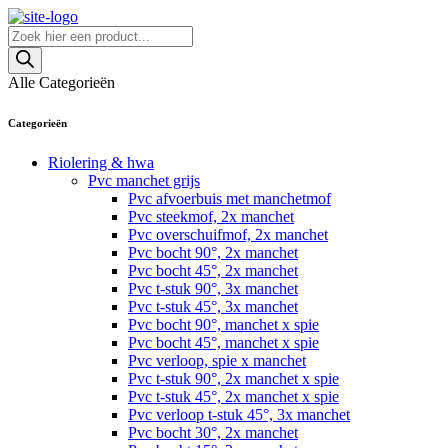
Skip
to
Producten
content
zoeken
Alle Categorieën
Categorieën
Riolering & hwa
Pvc manchet grijs
Pvc afvoerbuis met manchetmof
Pvc steekmof, 2x manchet
Pvc overschuifmof, 2x manchet
Pvc bocht 90°, 2x manchet
Pvc bocht 45°, 2x manchet
Pvc t-stuk 90°, 3x manchet
Pvc t-stuk 45°, 3x manchet
Pvc bocht 90°, manchet x spie
Pvc bocht 45°, manchet x spie
Pvc verloop, spie x manchet
Pvc t-stuk 90°, 2x manchet x spie
Pvc t-stuk 45°, 2x manchet x spie
Pvc verloop t-stuk 45°, 3x manchet
Pvc bocht 30°, 2x manchet