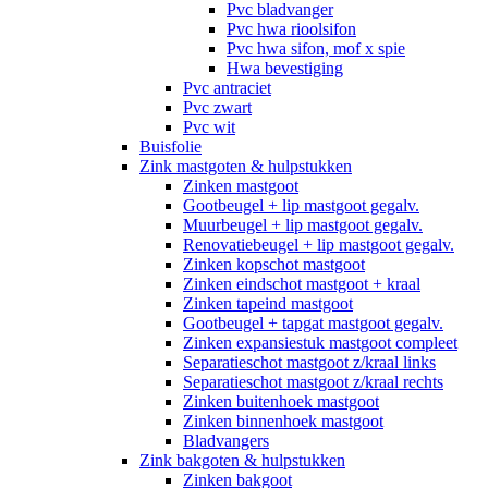
Pvc bladvanger
Pvc hwa rioolsifon
Pvc hwa sifon, mof x spie
Hwa bevestiging
Pvc antraciet
Pvc zwart
Pvc wit
Buisfolie
Zink mastgoten & hulpstukken
Zinken mastgoot
Gootbeugel + lip mastgoot gegalv.
Muurbeugel + lip mastgoot gegalv.
Renovatiebeugel + lip mastgoot gegalv.
Zinken kopschot mastgoot
Zinken eindschot mastgoot + kraal
Zinken tapeind mastgoot
Gootbeugel + tapgat mastgoot gegalv.
Zinken expansiestuk mastgoot compleet
Separatieschot mastgoot z/kraal links
Separatieschot mastgoot z/kraal rechts
Zinken buitenhoek mastgoot
Zinken binnenhoek mastgoot
Bladvangers
Zink bakgoten & hulpstukken
Zinken bakgoot