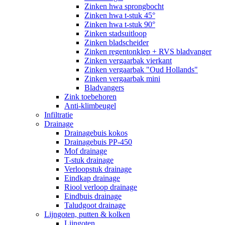
Zinken hwa sprongbocht
Zinken hwa t-stuk 45°
Zinken hwa t-stuk 90°
Zinken stadsuitloop
Zinken bladscheider
Zinken regentonklep + RVS bladvanger
Zinken vergaarbak vierkant
Zinken vergaarbak "Oud Hollands"
Zinken vergaarbak mini
Bladvangers
Zink toebehoren
Anti-klimbeugel
Infiltratie
Drainage
Drainagebuis kokos
Drainagebuis PP-450
Mof drainage
T-stuk drainage
Verloopstuk drainage
Eindkap drainage
Riool verloop drainage
Eindbuis drainage
Taludgoot drainage
Lijngoten, putten & kolken
Lijngoten