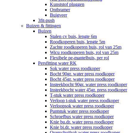
Kunststof pluggen
Ontbramer
Buigveer
3fit-push
Buizen & fittingen
Buizen
Stalen cv buis, lengte 6m
Roodkoperen buis, lengte 5m
Zachte roodkoperen buis, rol van 25m
Wicu roodkoperen buis, rol van 25m
Flexibele pe-mantelbuis, per rol
Persfitting water RK
Sok water press roodkoper
Bocht 90gr. water press roodkoper
Bocht 45gr. water press roodkoper
Insteekbocht 90gr. water press roodkoper
Insteekbocht water 45gr. press roodkoper
T-stuk water press roodkoper
Verloop t-stuk water press roodkoper
Verloopsok water press roodkoper
Puntstuk water press roodkoper
Schroefbus water press roodkoper
Knie bu.dr. water press roodkoper
Knie bi.dr. water press roodkoper
Overschuifsok water press roodkoper