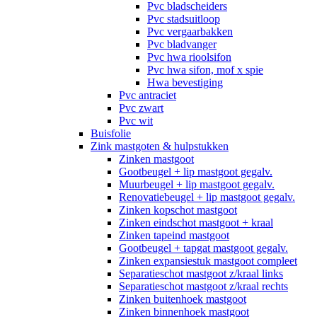
Pvc bladscheiders
Pvc stadsuitloop
Pvc vergaarbakken
Pvc bladvanger
Pvc hwa rioolsifon
Pvc hwa sifon, mof x spie
Hwa bevestiging
Pvc antraciet
Pvc zwart
Pvc wit
Buisfolie
Zink mastgoten & hulpstukken
Zinken mastgoot
Gootbeugel + lip mastgoot gegalv.
Muurbeugel + lip mastgoot gegalv.
Renovatiebeugel + lip mastgoot gegalv.
Zinken kopschot mastgoot
Zinken eindschot mastgoot + kraal
Zinken tapeind mastgoot
Gootbeugel + tapgat mastgoot gegalv.
Zinken expansiestuk mastgoot compleet
Separatieschot mastgoot z/kraal links
Separatieschot mastgoot z/kraal rechts
Zinken buitenhoek mastgoot
Zinken binnenhoek mastgoot