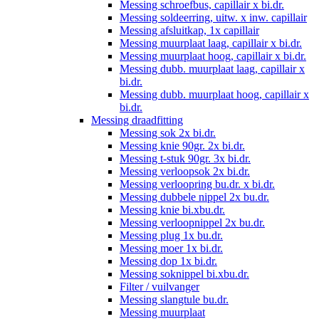
Messing schroefbus, capillair x bi.dr.
Messing soldeerring, uitw. x inw. capillair
Messing afsluitkap, 1x capillair
Messing muurplaat laag, capillair x bi.dr.
Messing muurplaat hoog, capillair x bi.dr.
Messing dubb. muurplaat laag, capillair x
bi.dr.
Messing dubb. muurplaat hoog, capillair x
bi.dr.
Messing draadfitting
Messing sok 2x bi.dr.
Messing knie 90gr. 2x bi.dr.
Messing t-stuk 90gr. 3x bi.dr.
Messing verloopsok 2x bi.dr.
Messing verloopring bu.dr. x bi.dr.
Messing dubbele nippel 2x bu.dr.
Messing knie bi.xbu.dr.
Messing verloopnippel 2x bu.dr.
Messing plug 1x bu.dr.
Messing moer 1x bi.dr.
Messing dop 1x bi.dr.
Messing soknippel bi.xbu.dr.
Filter / vuilvanger
Messing slangtule bu.dr.
Messing muurplaat