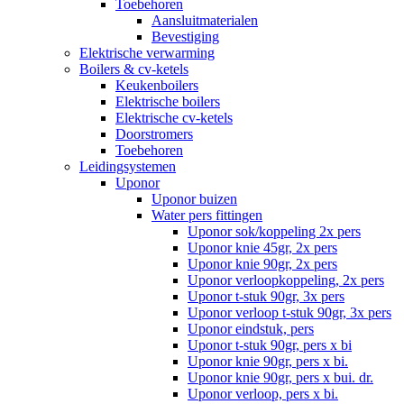
Toebehoren
Aansluitmaterialen
Bevestiging
Elektrische verwarming
Boilers & cv-ketels
Keukenboilers
Elektrische boilers
Elektrische cv-ketels
Doorstromers
Toebehoren
Leidingsystemen
Uponor
Uponor buizen
Water pers fittingen
Uponor sok/koppeling 2x pers
Uponor knie 45gr, 2x pers
Uponor knie 90gr, 2x pers
Uponor verloopkoppeling, 2x pers
Uponor t-stuk 90gr, 3x pers
Uponor verloop t-stuk 90gr, 3x pers
Uponor eindstuk, pers
Uponor t-stuk 90gr, pers x bi
Uponor knie 90gr, pers x bi.
Uponor knie 90gr, pers x bui. dr.
Uponor verloop, pers x bi.