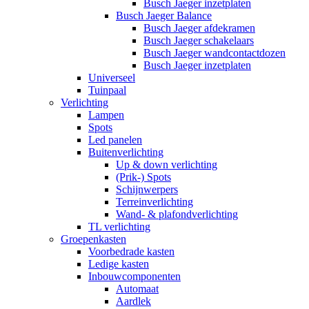
Busch Jaeger inzetplaten
Busch Jaeger Balance
Busch Jaeger afdekramen
Busch Jaeger schakelaars
Busch Jaeger wandcontactdozen
Busch Jaeger inzetplaten
Universeel
Tuinpaal
Verlichting
Lampen
Spots
Led panelen
Buitenverlichting
Up & down verlichting
(Prik-) Spots
Schijnwerpers
Terreinverlichting
Wand- & plafondverlichting
TL verlichting
Groepenkasten
Voorbedrade kasten
Ledige kasten
Inbouwcomponenten
Automaat
Aardlek