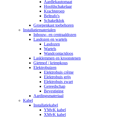
Aardlekautomaat
Hoofdschakelaar
Krachtgroep
Beltrafo's
Schakelklok
Groepenkast toebehoren
Installatiematerialen
Inbouw- en centraaldozen
Lasdozen en wartels
Lasdozen
Wartels
Wandcontactdoos
Lasklemmen en kroonstenen
Gietmof / krimpkous
Elektrobuizen
Elektrobuis crème
Elektrobuis grijs
Elektrobuis zwart
Gereedschap
Bevestiging
Aardingsmateriaal
Kabel
Installatiekabel
YMvK kabel
XMvK kabel