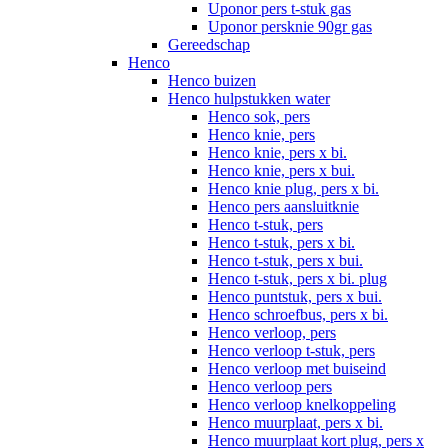
Uponor pers t-stuk gas
Uponor persknie 90gr gas
Gereedschap
Henco
Henco buizen
Henco hulpstukken water
Henco sok, pers
Henco knie, pers
Henco knie, pers x bi.
Henco knie, pers x bui.
Henco knie plug, pers x bi.
Henco pers aansluitknie
Henco t-stuk, pers
Henco t-stuk, pers x bi.
Henco t-stuk, pers x bui.
Henco t-stuk, pers x bi. plug
Henco puntstuk, pers x bui.
Henco schroefbus, pers x bi.
Henco verloop, pers
Henco verloop t-stuk, pers
Henco verloop met buiseind
Henco verloop pers
Henco verloop knelkoppeling
Henco muurplaat, pers x bi.
Henco muurplaat kort plug, pers x