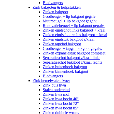
Bladvangers
Zink bakgoten & hulpstukken
Zinken bakgoot
Gootbeugel + lip bakgoot gegalv.
Muurbeugel + lip bakgoot gegalv.
Renovatiebeugel + lip bakgoot gegalv.
Zinken eindschot links bakgoot + kraal
Zinken eindschot rechts bakgoot + kraal
Zinken eindstuk bakgoot z/kraal
Zinken tapeind bakgoot
Gootbeugel + tapgat bakgoot gegalv.
Zinken expansiestuk bakgoot compleet
Separatieschot bakgoot z/kraal links
Separatieschot bakgoot z/kraal rechts
Zinken buitenhoek bakgoot
Zinken binnenhoek bakgoot
Bladvangers
Zink hemelwaterafvoer
Zink buis hwa
Stalen ondereind
Zinken hwa mof
Zinken hwa bocht 40°
Zinken hwa bocht 72°
Zinken hwa bocht 85°
Zinken dubbele wrong