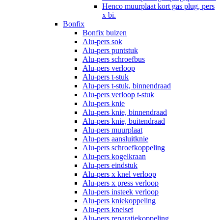
Henco muurplaat kort gas plug, pers
x bi.
Bonfix
Bonfix buizen
Alu-pers sok
Alu-pers puntstuk
Alu-pers schroefbus
Alu-pers verloop
Alu-pers t-stuk
Alu-pers t-stuk, binnendraad
Alu-pers verloop t-stuk
Alu-pers knie
Alu-pers knie, binnendraad
Alu-pers knie, buitendraad
Alu-pers muurplaat
Alu-pers aansluitknie
Alu-pers schroefkoppeling
Alu-pers kogelkraan
Alu-pers eindstuk
Alu-pers x knel verloop
Alu-pers x press verloop
Alu-pers insteek verloop
Alu-pers kniekoppeling
Alu-pers knelset
Alu-pers reparatiekoppeling