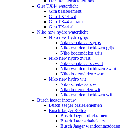
Hera keukenstekkerdoos
Gira TX44 waterdicht
Gira basiselement
Gira TX44 wit
Gira TX44 antraciet
Gira TX44 alu
Niko new hydro waterdicht
Niko new hydro grijs
Niko schakelaars grijs
Niko wandcontactdozen grijs
Niko bodemdelen grijs
Niko new hydro zwart
Niko schakelaars zwart
Niko wandcontactdozen zwart
Niko bodemdelen zwart
Niko new hydro wit
Niko schakelaars wit
Niko bodemdelen wit
Niko wandcontactdozen wit
Busch jaeger inbouw
Busch Jaeger basiselementen
Busch Jaeger Reflex
Busch Jaeger afdekramen
Busch Jager schakelaars
Busch Jaeger wandcontactdozen