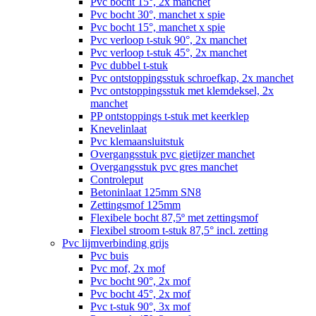
Pvc bocht 15°, 2x manchet
Pvc bocht 30°, manchet x spie
Pvc bocht 15°, manchet x spie
Pvc verloop t-stuk 90°, 2x manchet
Pvc verloop t-stuk 45°, 2x manchet
Pvc dubbel t-stuk
Pvc ontstoppingsstuk schroefkap, 2x manchet
Pvc ontstoppingsstuk met klemdeksel, 2x
manchet
PP ontstoppings t-stuk met keerklep
Knevelinlaat
Pvc klemaansluitstuk
Overgangsstuk pvc gietijzer manchet
Overgangsstuk pvc gres manchet
Controleput
Betoninlaat 125mm SN8
Zettingsmof 125mm
Flexibele bocht 87,5º met zettingsmof
Flexibel stroom t-stuk 87,5° incl. zetting
Pvc lijmverbinding grijs
Pvc buis
Pvc mof, 2x mof
Pvc bocht 90°, 2x mof
Pvc bocht 45°, 2x mof
Pvc t-stuk 90°, 3x mof