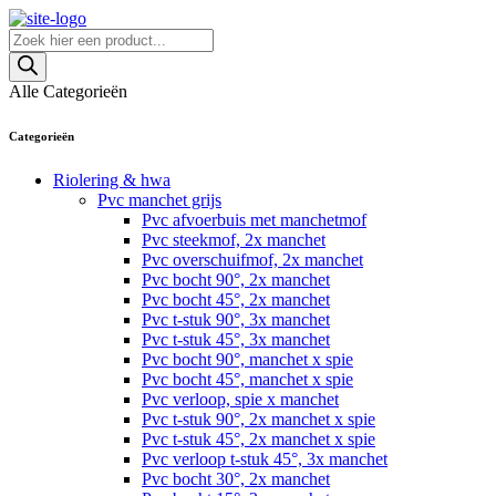
Skip
to
Producten
content
zoeken
Alle Categorieën
Categorieën
Riolering & hwa
Pvc manchet grijs
Pvc afvoerbuis met manchetmof
Pvc steekmof, 2x manchet
Pvc overschuifmof, 2x manchet
Pvc bocht 90°, 2x manchet
Pvc bocht 45°, 2x manchet
Pvc t-stuk 90°, 3x manchet
Pvc t-stuk 45°, 3x manchet
Pvc bocht 90°, manchet x spie
Pvc bocht 45°, manchet x spie
Pvc verloop, spie x manchet
Pvc t-stuk 90°, 2x manchet x spie
Pvc t-stuk 45°, 2x manchet x spie
Pvc verloop t-stuk 45°, 3x manchet
Pvc bocht 30°, 2x manchet