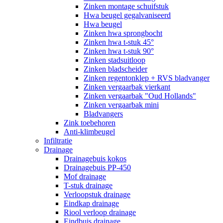
Zinken montage schuifstuk
Hwa beugel gegalvaniseerd
Hwa beugel
Zinken hwa sprongbocht
Zinken hwa t-stuk 45°
Zinken hwa t-stuk 90°
Zinken stadsuitloop
Zinken bladscheider
Zinken regentonklep + RVS bladvanger
Zinken vergaarbak vierkant
Zinken vergaarbak "Oud Hollands"
Zinken vergaarbak mini
Bladvangers
Zink toebehoren
Anti-klimbeugel
Infiltratie
Drainage
Drainagebuis kokos
Drainagebuis PP-450
Mof drainage
T-stuk drainage
Verloopstuk drainage
Eindkap drainage
Riool verloop drainage
Eindbuis drainage