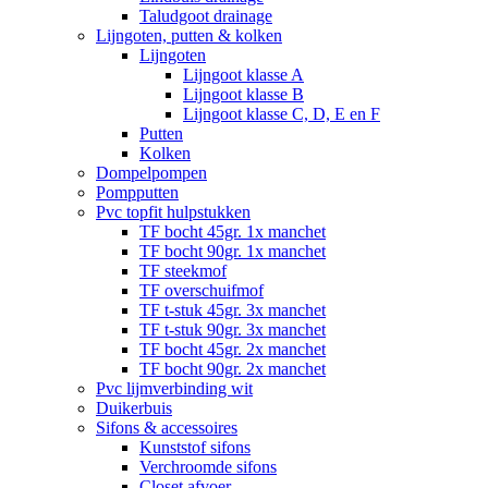
Taludgoot drainage
Lijngoten, putten & kolken
Lijngoten
Lijngoot klasse A
Lijngoot klasse B
Lijngoot klasse C, D, E en F
Putten
Kolken
Dompelpompen
Pompputten
Pvc topfit hulpstukken
TF bocht 45gr. 1x manchet
TF bocht 90gr. 1x manchet
TF steekmof
TF overschuifmof
TF t-stuk 45gr. 3x manchet
TF t-stuk 90gr. 3x manchet
TF bocht 45gr. 2x manchet
TF bocht 90gr. 2x manchet
Pvc lijmverbinding wit
Duikerbuis
Sifons & accessoires
Kunststof sifons
Verchroomde sifons
Closet afvoer