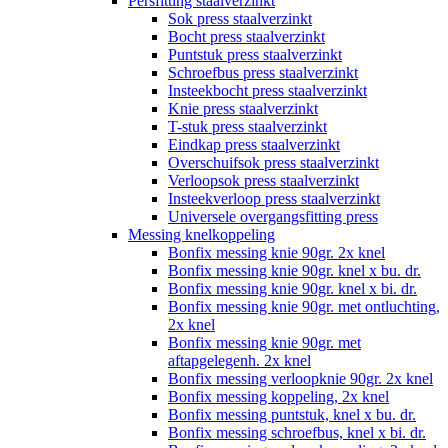
Persfitting staalverzinkt
Sok press staalverzinkt
Bocht press staalverzinkt
Puntstuk press staalverzinkt
Schroefbus press staalverzinkt
Insteekbocht press staalverzinkt
Knie press staalverzinkt
T-stuk press staalverzinkt
Eindkap press staalverzinkt
Overschuifsok press staalverzinkt
Verloopsok press staalverzinkt
Insteekverloop press staalverzinkt
Universele overgangsfitting press
Messing knelkoppeling
Bonfix messing knie 90gr. 2x knel
Bonfix messing knie 90gr. knel x bu. dr.
Bonfix messing knie 90gr. knel x bi. dr.
Bonfix messing knie 90gr. met ontluchting,
2x knel
Bonfix messing knie 90gr. met
aftapgelegenh. 2x knel
Bonfix messing verloopknie 90gr. 2x knel
Bonfix messing koppeling, 2x knel
Bonfix messing puntstuk, knel x bu. dr.
Bonfix messing schroefbus, knel x bi. dr.