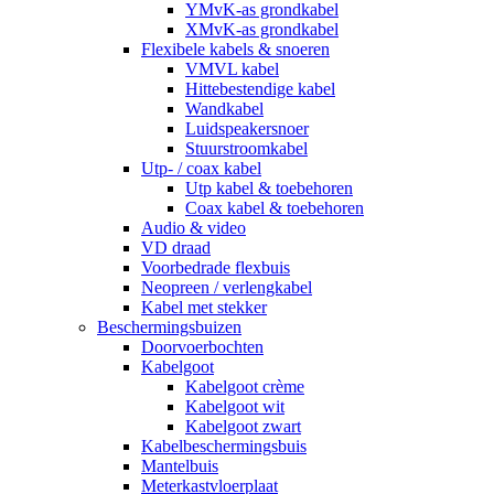
YMvK-as grondkabel
XMvK-as grondkabel
Flexibele kabels & snoeren
VMVL kabel
Hittebestendige kabel
Wandkabel
Luidspeakersnoer
Stuurstroomkabel
Utp- / coax kabel
Utp kabel & toebehoren
Coax kabel & toebehoren
Audio & video
VD draad
Voorbedrade flexbuis
Neopreen / verlengkabel
Kabel met stekker
Beschermingsbuizen
Doorvoerbochten
Kabelgoot
Kabelgoot crème
Kabelgoot wit
Kabelgoot zwart
Kabelbeschermingsbuis
Mantelbuis
Meterkastvloerplaat