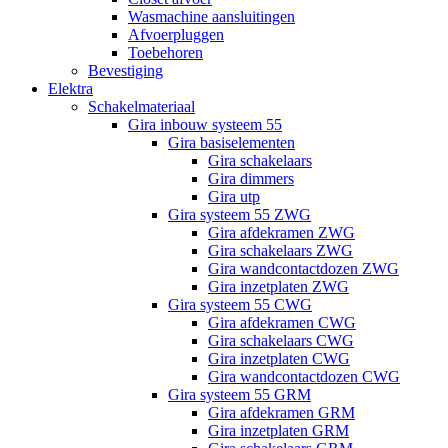
Wasmachine aansluitingen
Afvoerpluggen
Toebehoren
Bevestiging
Elektra
Schakelmateriaal
Gira inbouw systeem 55
Gira basiselementen
Gira schakelaars
Gira dimmers
Gira utp
Gira systeem 55 ZWG
Gira afdekramen ZWG
Gira schakelaars ZWG
Gira wandcontactdozen ZWG
Gira inzetplaten ZWG
Gira systeem 55 CWG
Gira afdekramen CWG
Gira schakelaars CWG
Gira inzetplaten CWG
Gira wandcontactdozen CWG
Gira systeem 55 GRM
Gira afdekramen GRM
Gira inzetplaten GRM