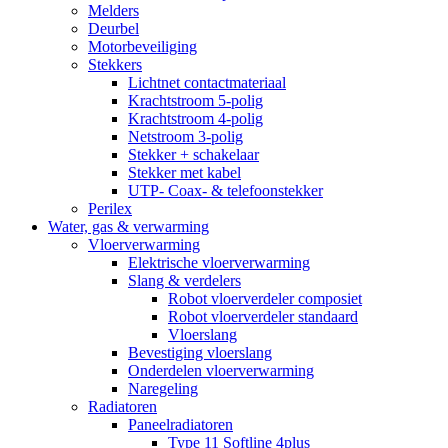
Melders
Deurbel
Motorbeveiliging
Stekkers
Lichtnet contactmateriaal
Krachtstroom 5-polig
Krachtstroom 4-polig
Netstroom 3-polig
Stekker + schakelaar
Stekker met kabel
UTP- Coax- & telefoonstekker
Perilex
Water, gas & verwarming
Vloerverwarming
Elektrische vloerverwarming
Slang & verdelers
Robot vloerverdeler composiet
Robot vloerverdeler standaard
Vloerslang
Bevestiging vloerslang
Onderdelen vloerverwarming
Naregeling
Radiatoren
Paneelradiatoren
Type 11 Softline 4plus