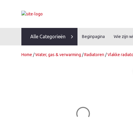
Skip
to
content
Alle Categorieën
Beginpagina
Wie zijn wi
Home
/
Water, gas & verwarming
/
Radiatoren
/
Vlakke radiat