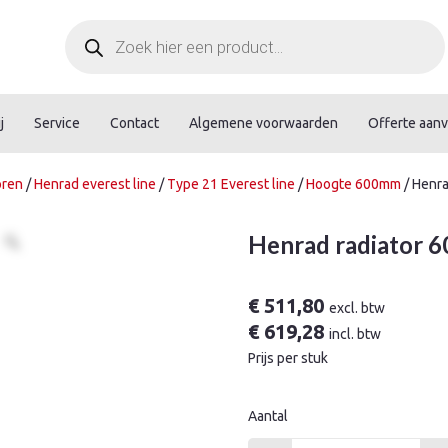
Producten
zoeken
j
Service
Contact
Algemene voorwaarden
Offerte aan
oren
/
Henrad everest line
/
Type 21 Everest line
/
Hoogte 600mm
/ Henra
Henrad radiator 6
€
511,80
excl. btw
€
619,28
incl. btw
Prijs per stuk
Aantal