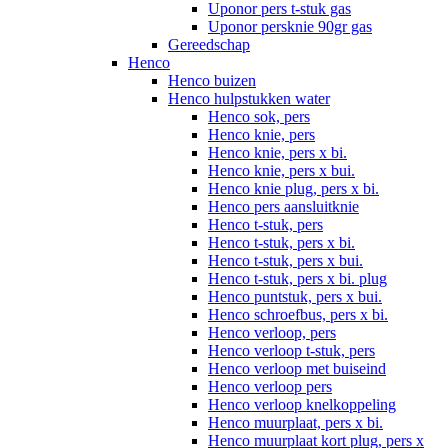
Uponor pers t-stuk gas
Uponor persknie 90gr gas
Gereedschap
Henco
Henco buizen
Henco hulpstukken water
Henco sok, pers
Henco knie, pers
Henco knie, pers x bi.
Henco knie, pers x bui.
Henco knie plug, pers x bi.
Henco pers aansluitknie
Henco t-stuk, pers
Henco t-stuk, pers x bi.
Henco t-stuk, pers x bui.
Henco t-stuk, pers x bi. plug
Henco puntstuk, pers x bui.
Henco schroefbus, pers x bi.
Henco verloop, pers
Henco verloop t-stuk, pers
Henco verloop met buiseind
Henco verloop pers
Henco verloop knelkoppeling
Henco muurplaat, pers x bi.
Henco muurplaat kort plug, pers x