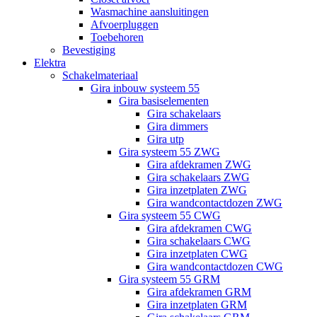
Wasmachine aansluitingen
Afvoerpluggen
Toebehoren
Bevestiging
Elektra
Schakelmateriaal
Gira inbouw systeem 55
Gira basiselementen
Gira schakelaars
Gira dimmers
Gira utp
Gira systeem 55 ZWG
Gira afdekramen ZWG
Gira schakelaars ZWG
Gira inzetplaten ZWG
Gira wandcontactdozen ZWG
Gira systeem 55 CWG
Gira afdekramen CWG
Gira schakelaars CWG
Gira inzetplaten CWG
Gira wandcontactdozen CWG
Gira systeem 55 GRM
Gira afdekramen GRM
Gira inzetplaten GRM