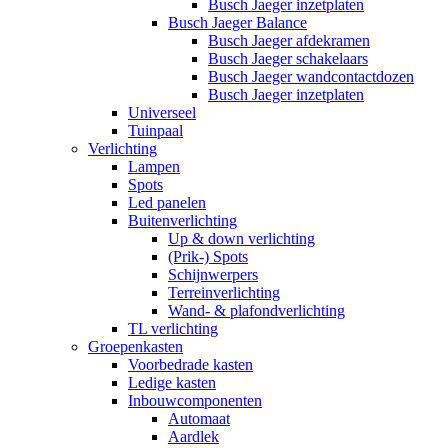
Busch Jaeger inzetplaten
Busch Jaeger Balance
Busch Jaeger afdekramen
Busch Jaeger schakelaars
Busch Jaeger wandcontactdozen
Busch Jaeger inzetplaten
Universeel
Tuinpaal
Verlichting
Lampen
Spots
Led panelen
Buitenverlichting
Up & down verlichting
(Prik-) Spots
Schijnwerpers
Terreinverlichting
Wand- & plafondverlichting
TL verlichting
Groepenkasten
Voorbedrade kasten
Ledige kasten
Inbouwcomponenten
Automaat
Aardlek