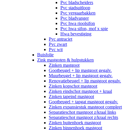
Pvc bladscheiders
Pvc stadsuitloop
Pvc vergaarbakken
Pvc bladvanger
Pvc hwa rioolsifon
Pvc hwa sifon, mof x spie
Hwa bevestiging
Pvc antraciet
Pvc zwart
Pvc wit
Buisfolie
Zink mastgoten & hulpstukken
Zinken mastgoot
Gootbeugel + lip mastgoot gegalv.
Muurbeugel + lip mastgoot gegalv.
Renovatiebeugel + lip mastgoot gegalv.
Zinken kopschot mastgoot
Zinken eindschot mastgoot + kraal
Zinken tapeind mastgoot
Gootbeugel + tapgat mastgoot gegalv.
Zinken expansiestuk mastgoot compleet
Separatieschot mastgoot z/kraal links
Separatieschot mastgoot z/kraal rechts
Zinken buitenhoek mastgoot
Zinken binnenhoek mastgoot