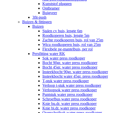
Kunststof pluggen
Ontbramer
Buigveer
3fit-push
Buizen & fittingen
Buizen
Stalen cv buis, lengte 6m
Roodkoperen buis, lengte 5m
Zachte roodkoperen buis, rol van 25m
Wicu roodkoperen buis, rol van 25m
Flexibele pe-mantelbuis, per rol
Persfitting water RK
Sok water press roodkoper
Bocht 90gr. water press roodkoper
Bocht 45gr. water press roodkoper
Insteekbocht 90gr. water press roodkoper
Insteekbocht water 45gr. press roodkoper
T-stuk water press roodkoper
Verloop t-stuk water press roodkoper
Verloopsok water press roodkoper
Puntstuk water press roodkoper
Schroefbus water press roodkoper
Knie bu.dr. water press roodkoper
Knie bi.dr. water press roodkoper
Overschuifsok water press roodkoper