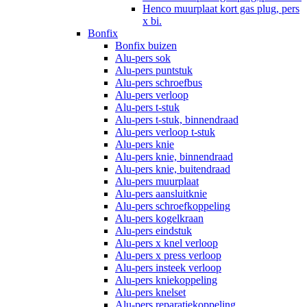
Henco muurplaat kort gas plug, pers
x bi.
Bonfix
Bonfix buizen
Alu-pers sok
Alu-pers puntstuk
Alu-pers schroefbus
Alu-pers verloop
Alu-pers t-stuk
Alu-pers t-stuk, binnendraad
Alu-pers verloop t-stuk
Alu-pers knie
Alu-pers knie, binnendraad
Alu-pers knie, buitendraad
Alu-pers muurplaat
Alu-pers aansluitknie
Alu-pers schroefkoppeling
Alu-pers kogelkraan
Alu-pers eindstuk
Alu-pers x knel verloop
Alu-pers x press verloop
Alu-pers insteek verloop
Alu-pers kniekoppeling
Alu-pers knelset
Alu-pers reparatiekoppeling