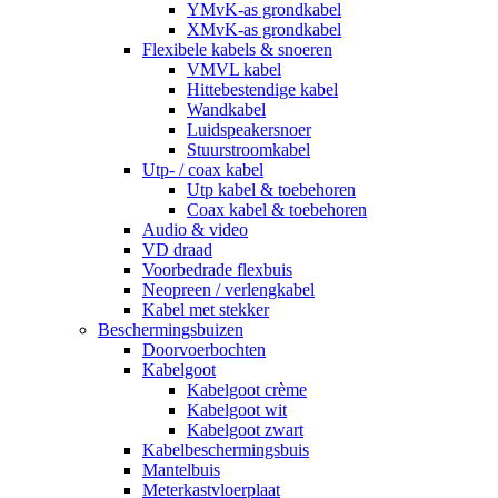
YMvK-as grondkabel
XMvK-as grondkabel
Flexibele kabels & snoeren
VMVL kabel
Hittebestendige kabel
Wandkabel
Luidspeakersnoer
Stuurstroomkabel
Utp- / coax kabel
Utp kabel & toebehoren
Coax kabel & toebehoren
Audio & video
VD draad
Voorbedrade flexbuis
Neopreen / verlengkabel
Kabel met stekker
Beschermingsbuizen
Doorvoerbochten
Kabelgoot
Kabelgoot crème
Kabelgoot wit
Kabelgoot zwart
Kabelbeschermingsbuis
Mantelbuis
Meterkastvloerplaat