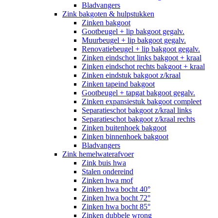
Bladvangers
Zink bakgoten & hulpstukken
Zinken bakgoot
Gootbeugel + lip bakgoot gegalv.
Muurbeugel + lip bakgoot gegalv.
Renovatiebeugel + lip bakgoot gegalv.
Zinken eindschot links bakgoot + kraal
Zinken eindschot rechts bakgoot + kraal
Zinken eindstuk bakgoot z/kraal
Zinken tapeind bakgoot
Gootbeugel + tapgat bakgoot gegalv.
Zinken expansiestuk bakgoot compleet
Separatieschot bakgoot z/kraal links
Separatieschot bakgoot z/kraal rechts
Zinken buitenhoek bakgoot
Zinken binnenhoek bakgoot
Bladvangers
Zink hemelwaterafvoer
Zink buis hwa
Stalen ondereind
Zinken hwa mof
Zinken hwa bocht 40°
Zinken hwa bocht 72°
Zinken hwa bocht 85°
Zinken dubbele wrong