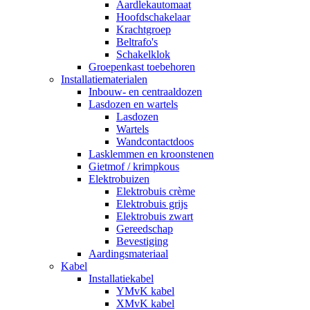
Aardlekautomaat
Hoofdschakelaar
Krachtgroep
Beltrafo's
Schakelklok
Groepenkast toebehoren
Installatiematerialen
Inbouw- en centraaldozen
Lasdozen en wartels
Lasdozen
Wartels
Wandcontactdoos
Lasklemmen en kroonstenen
Gietmof / krimpkous
Elektrobuizen
Elektrobuis crème
Elektrobuis grijs
Elektrobuis zwart
Gereedschap
Bevestiging
Aardingsmateriaal
Kabel
Installatiekabel
YMvK kabel
XMvK kabel