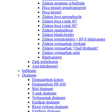
Zinken montage schuifstuk
Hwa beugel gegalvaniseerd
Hwa beugel
Zinken hwa sprongbocht
Zinken hwa t-stuk 45°
Zinken hwa t-stuk 90°
Zinken stadsuitloop
Zinken bladscheider
Zinken regentonklep + RVS bladvanger
Zinken vergaarbak vierkant
Zinken vergaarbak "Oud Hollands"
Zinken vergaarbak mini
Bladvangers
Zink toebehoren
Anti-klimbeugel
Infiltratie
Drainage
Drainagebuis kokos
Drainagebuis PP-450
Mof drainage
T-stuk drainage
Verloopstuk drainage
Eindkap drainage
Riool verloop drainage
Eindbuis drainage