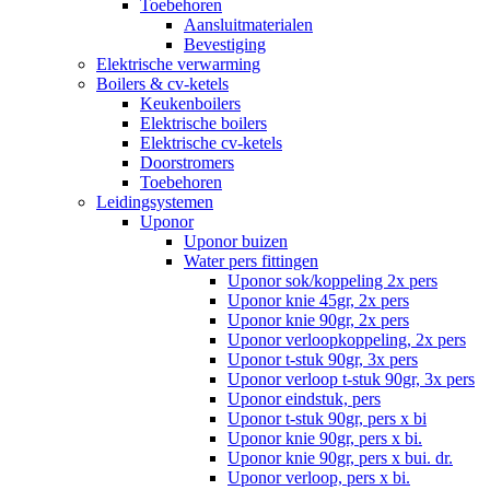
Toebehoren
Aansluitmaterialen
Bevestiging
Elektrische verwarming
Boilers & cv-ketels
Keukenboilers
Elektrische boilers
Elektrische cv-ketels
Doorstromers
Toebehoren
Leidingsystemen
Uponor
Uponor buizen
Water pers fittingen
Uponor sok/koppeling 2x pers
Uponor knie 45gr, 2x pers
Uponor knie 90gr, 2x pers
Uponor verloopkoppeling, 2x pers
Uponor t-stuk 90gr, 3x pers
Uponor verloop t-stuk 90gr, 3x pers
Uponor eindstuk, pers
Uponor t-stuk 90gr, pers x bi
Uponor knie 90gr, pers x bi.
Uponor knie 90gr, pers x bui. dr.
Uponor verloop, pers x bi.