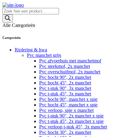
Skip
to
Producten
content
zoeken
Alle Categorieën
Categorieën
Riolering & hwa
Pvc manchet grijs
Pvc afvoerbuis met manchetmof
Pvc steekmof, 2x manchet
Pvc overschuifmof, 2x manchet
Pvc bocht 90°, 2x manchet
Pvc bocht 45°, 2x manchet
Pvc t-stuk 90°, 3x manchet
Pvc t-stuk 45°, 3x manchet
Pvc bocht 90°, manchet x spie
Pvc bocht 45°, manchet x spie
Pvc verloop, spie x manchet
Pvc t-stuk 90°, 2x manchet x spie
Pvc t-stuk 45°, 2x manchet x spie
Pvc verloop t-stuk 45°, 3x manchet
Pvc bocht 30°, 2x manchet