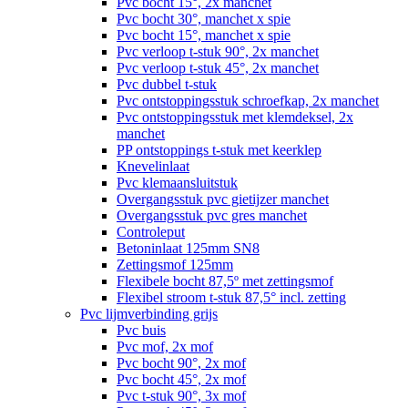
Pvc bocht 15°, 2x manchet
Pvc bocht 30°, manchet x spie
Pvc bocht 15°, manchet x spie
Pvc verloop t-stuk 90°, 2x manchet
Pvc verloop t-stuk 45°, 2x manchet
Pvc dubbel t-stuk
Pvc ontstoppingsstuk schroefkap, 2x manchet
Pvc ontstoppingsstuk met klemdeksel, 2x
manchet
PP ontstoppings t-stuk met keerklep
Knevelinlaat
Pvc klemaansluitstuk
Overgangsstuk pvc gietijzer manchet
Overgangsstuk pvc gres manchet
Controleput
Betoninlaat 125mm SN8
Zettingsmof 125mm
Flexibele bocht 87,5º met zettingsmof
Flexibel stroom t-stuk 87,5° incl. zetting
Pvc lijmverbinding grijs
Pvc buis
Pvc mof, 2x mof
Pvc bocht 90°, 2x mof
Pvc bocht 45°, 2x mof
Pvc t-stuk 90°, 3x mof