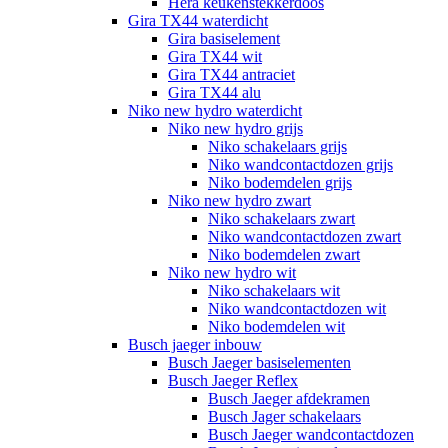
Hera keukenstekkerdoos
Gira TX44 waterdicht
Gira basiselement
Gira TX44 wit
Gira TX44 antraciet
Gira TX44 alu
Niko new hydro waterdicht
Niko new hydro grijs
Niko schakelaars grijs
Niko wandcontactdozen grijs
Niko bodemdelen grijs
Niko new hydro zwart
Niko schakelaars zwart
Niko wandcontactdozen zwart
Niko bodemdelen zwart
Niko new hydro wit
Niko schakelaars wit
Niko wandcontactdozen wit
Niko bodemdelen wit
Busch jaeger inbouw
Busch Jaeger basiselementen
Busch Jaeger Reflex
Busch Jaeger afdekramen
Busch Jager schakelaars
Busch Jaeger wandcontactdozen