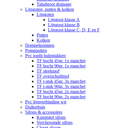
Taludgoot drainage
Lijngoten, putten & kolken
Lijngoten
Lijngoot klasse A
Lijngoot klasse B
Lijngoot klasse C, D, E en F
Putten
Kolken
Dompelpompen
Pompputten
Pvc topfit hulpstukken
TF bocht 45gr. 1x manchet
TF bocht 90gr. 1x manchet
TF steekmof
TF overschuifmof
TF t-stuk 45gr. 3x manchet
TF t-stuk 90gr. 3x manchet
TF bocht 45gr. 2x manchet
TF bocht 90gr. 2x manchet
Pvc lijmverbinding wit
Duikerbuis
Sifons & accessoires
Kunststof sifons
Verchroomde sifons
Closet afvoer