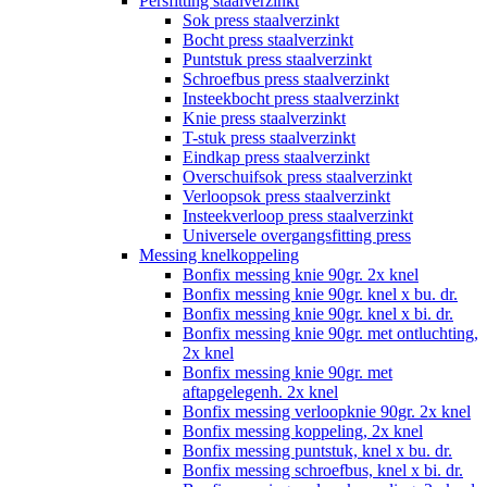
Persfitting staalverzinkt
Sok press staalverzinkt
Bocht press staalverzinkt
Puntstuk press staalverzinkt
Schroefbus press staalverzinkt
Insteekbocht press staalverzinkt
Knie press staalverzinkt
T-stuk press staalverzinkt
Eindkap press staalverzinkt
Overschuifsok press staalverzinkt
Verloopsok press staalverzinkt
Insteekverloop press staalverzinkt
Universele overgangsfitting press
Messing knelkoppeling
Bonfix messing knie 90gr. 2x knel
Bonfix messing knie 90gr. knel x bu. dr.
Bonfix messing knie 90gr. knel x bi. dr.
Bonfix messing knie 90gr. met ontluchting,
2x knel
Bonfix messing knie 90gr. met
aftapgelegenh. 2x knel
Bonfix messing verloopknie 90gr. 2x knel
Bonfix messing koppeling, 2x knel
Bonfix messing puntstuk, knel x bu. dr.
Bonfix messing schroefbus, knel x bi. dr.