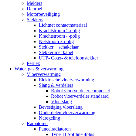
Melders
Deurbel
Motorbeveiliging
Stekkers
Lichtnet contactmateriaal
Krachtstroom 5-polig
Krachtstroom 4-polig
Netstroom 3-polig
Stekker + schakelaar
Stekker met kabel
UTP- Coax- & telefoonstekker
Perilex
Water, gas & verwarming
Vloerverwarming
Elektrische vloerverwarming
Slang & verdelers
Robot vloerverdeler composiet
Robot vloerverdeler standaard
Vloerslang
Bevestiging vloerslang
Onderdelen vloerverwarming
Naregeling
Radiatoren
Paneelradiatoren
Type 11 Softline 4plus