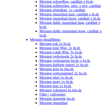
Messing schroefbus, capillair x bi.dr.
Messing soldeerring, uitw. x inw. capillair
Messing afsluitkap, 1x capillair
Messing muurplaat laag, capillair x bi.dr.
Messing muurplaat hoog, capillair x bi.dr.
Messing dubb. muurplaat laag, capillair x
bi.dr.
Messing dubb. muurplaat hoog, capillair x
bi.dr.
Messing draadfitting
Messing sok 2x bi.dr.
Messing knie 90gr. 2x bi.dr.
Messing t-stuk 90gr. 3x bi.dr.
Messing verloopsok 2x bi.dr.
Messing verloopring bu.dr. x bi.dr.
Messing dubbele nippel 2x bu.dr.
Messing knie bi.xbu.dr.
Messing verloopnippel 2x bu.dr.
Messing plug 1x bu.dr.
Messing moer 1x bi.dr.
Messing dop 1x bi.dr.
Messing soknippel bi.xbu.dr.
Filter / vuilvanger
Messing slangtule bu.dr.
Messing muurplaat