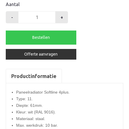
Aantal
-
+
Henrad
radiator
600-
Bestellen
11-
1200
Offerte aanvragen
softline
4plus
1176watt
Productinformatie
aantal
Paneelradiator Softline 4plus.
Type: 11.
Diepte: 61mm.
Kleur: wit (RAL 9016).
Materiaal: staal.
Max. werkdruk: 10 bar.