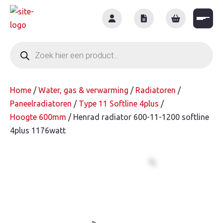
Skip
to
content
Producten
zoeken
Home
/
Water, gas & verwarming
/
Radiatoren
/
Paneelradiatoren
/
Type 11 Softline 4plus
/
Hoogte 600mm
/ Henrad radiator 600-11-1200 softline
4plus 1176watt