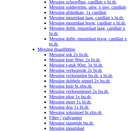
Messing schroefbus, capillair x bi.dr.
Messing soldeerring, uitw. x inw. capillair
Messing afsluitkap, 1x capillair
Messing muurplaat laag, capillair x bi.dr.
Messing muurplaat hoog, capillair x bi.dr.
Messing dubb. muurplaat laag, capillair x
bi.dr.
Messing dubb. muurplaat hoog, capillair x
bi.dr.
Messing draadfitting
Messing sok 2x bi.dr.
Messing knie 90gr. 2x bi.dr.
Messing t-stuk 90gr. 3x bi.dr.
Messing verloopsok 2x bi.dr.
Messing verloopring bu.dr. x bi.dr.
Messing dubbele nippel 2x bu.dr.
Messing knie bi.xbu.dr.
Messing verloopnippel 2x bu.dr.
Messing plug 1x bu.dr.
Messing moer 1x bi.dr.
Messing dop 1x bi.dr.
Messing soknippel bi.xbu.dr.
Filter / vuilvanger
Messing slangtule bu.dr.
Messing muurplaat