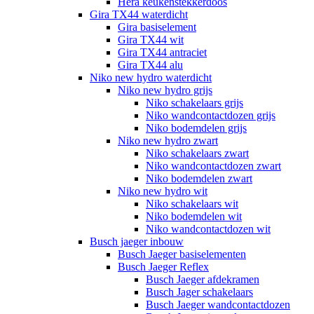
Hera keukenstekkerdoos
Gira TX44 waterdicht
Gira basiselement
Gira TX44 wit
Gira TX44 antraciet
Gira TX44 alu
Niko new hydro waterdicht
Niko new hydro grijs
Niko schakelaars grijs
Niko wandcontactdozen grijs
Niko bodemdelen grijs
Niko new hydro zwart
Niko schakelaars zwart
Niko wandcontactdozen zwart
Niko bodemdelen zwart
Niko new hydro wit
Niko schakelaars wit
Niko bodemdelen wit
Niko wandcontactdozen wit
Busch jaeger inbouw
Busch Jaeger basiselementen
Busch Jaeger Reflex
Busch Jaeger afdekramen
Busch Jager schakelaars
Busch Jaeger wandcontactdozen