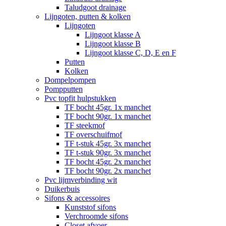
Taludgoot drainage
Lijngoten, putten & kolken
Lijngoten
Lijngoot klasse A
Lijngoot klasse B
Lijngoot klasse C, D, E en F
Putten
Kolken
Dompelpompen
Pompputten
Pvc topfit hulpstukken
TF bocht 45gr. 1x manchet
TF bocht 90gr. 1x manchet
TF steekmof
TF overschuifmof
TF t-stuk 45gr. 3x manchet
TF t-stuk 90gr. 3x manchet
TF bocht 45gr. 2x manchet
TF bocht 90gr. 2x manchet
Pvc lijmverbinding wit
Duikerbuis
Sifons & accessoires
Kunststof sifons
Verchroomde sifons
Closet afvoer