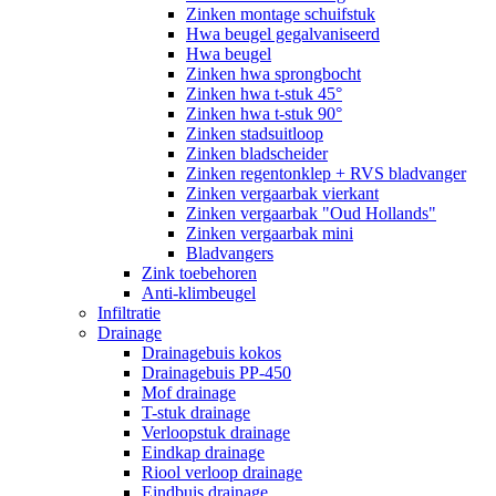
Zinken montage schuifstuk
Hwa beugel gegalvaniseerd
Hwa beugel
Zinken hwa sprongbocht
Zinken hwa t-stuk 45°
Zinken hwa t-stuk 90°
Zinken stadsuitloop
Zinken bladscheider
Zinken regentonklep + RVS bladvanger
Zinken vergaarbak vierkant
Zinken vergaarbak "Oud Hollands"
Zinken vergaarbak mini
Bladvangers
Zink toebehoren
Anti-klimbeugel
Infiltratie
Drainage
Drainagebuis kokos
Drainagebuis PP-450
Mof drainage
T-stuk drainage
Verloopstuk drainage
Eindkap drainage
Riool verloop drainage
Eindbuis drainage