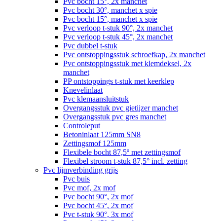
Pvc bocht 15°, 2x manchet
Pvc bocht 30°, manchet x spie
Pvc bocht 15°, manchet x spie
Pvc verloop t-stuk 90°, 2x manchet
Pvc verloop t-stuk 45°, 2x manchet
Pvc dubbel t-stuk
Pvc ontstoppingsstuk schroefkap, 2x manchet
Pvc ontstoppingsstuk met klemdeksel, 2x
manchet
PP ontstoppings t-stuk met keerklep
Knevelinlaat
Pvc klemaansluitstuk
Overgangsstuk pvc gietijzer manchet
Overgangsstuk pvc gres manchet
Controleput
Betoninlaat 125mm SN8
Zettingsmof 125mm
Flexibele bocht 87,5º met zettingsmof
Flexibel stroom t-stuk 87,5° incl. zetting
Pvc lijmverbinding grijs
Pvc buis
Pvc mof, 2x mof
Pvc bocht 90°, 2x mof
Pvc bocht 45°, 2x mof
Pvc t-stuk 90°, 3x mof