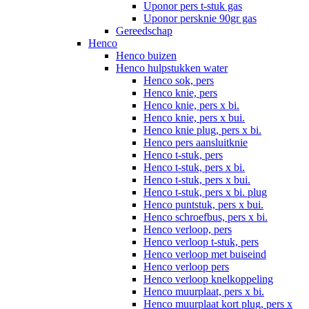
Uponor pers t-stuk gas
Uponor persknie 90gr gas
Gereedschap
Henco
Henco buizen
Henco hulpstukken water
Henco sok, pers
Henco knie, pers
Henco knie, pers x bi.
Henco knie, pers x bui.
Henco knie plug, pers x bi.
Henco pers aansluitknie
Henco t-stuk, pers
Henco t-stuk, pers x bi.
Henco t-stuk, pers x bui.
Henco t-stuk, pers x bi. plug
Henco puntstuk, pers x bui.
Henco schroefbus, pers x bi.
Henco verloop, pers
Henco verloop t-stuk, pers
Henco verloop met buiseind
Henco verloop pers
Henco verloop knelkoppeling
Henco muurplaat, pers x bi.
Henco muurplaat kort plug, pers x