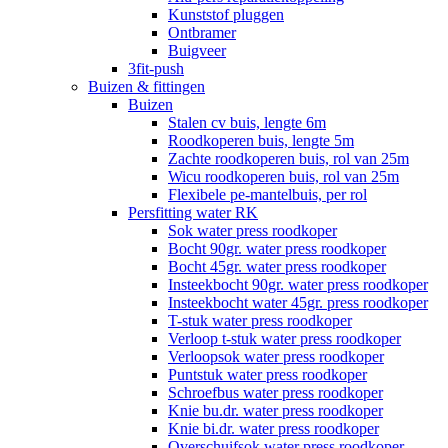
Kunststof pluggen
Ontbramer
Buigveer
3fit-push
Buizen & fittingen
Buizen
Stalen cv buis, lengte 6m
Roodkoperen buis, lengte 5m
Zachte roodkoperen buis, rol van 25m
Wicu roodkoperen buis, rol van 25m
Flexibele pe-mantelbuis, per rol
Persfitting water RK
Sok water press roodkoper
Bocht 90gr. water press roodkoper
Bocht 45gr. water press roodkoper
Insteekbocht 90gr. water press roodkoper
Insteekbocht water 45gr. press roodkoper
T-stuk water press roodkoper
Verloop t-stuk water press roodkoper
Verloopsok water press roodkoper
Puntstuk water press roodkoper
Schroefbus water press roodkoper
Knie bu.dr. water press roodkoper
Knie bi.dr. water press roodkoper
Overschuifsok water press roodkoper