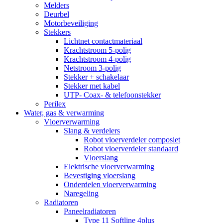
Melders
Deurbel
Motorbeveiliging
Stekkers
Lichtnet contactmateriaal
Krachtstroom 5-polig
Krachtstroom 4-polig
Netstroom 3-polig
Stekker + schakelaar
Stekker met kabel
UTP- Coax- & telefoonstekker
Perilex
Water, gas & verwarming
Vloerverwarming
Slang & verdelers
Robot vloerverdeler composiet
Robot vloerverdeler standaard
Vloerslang
Elektrische vloerverwarming
Bevestiging vloerslang
Onderdelen vloerverwarming
Naregeling
Radiatoren
Paneelradiatoren
Type 11 Softline 4plus