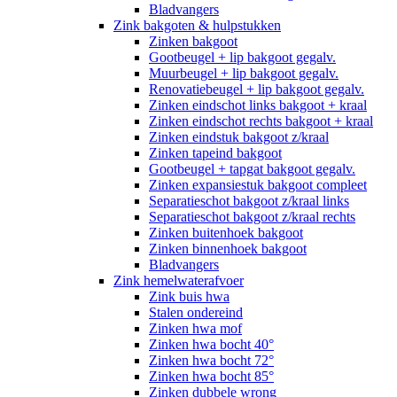
Bladvangers
Zink bakgoten & hulpstukken
Zinken bakgoot
Gootbeugel + lip bakgoot gegalv.
Muurbeugel + lip bakgoot gegalv.
Renovatiebeugel + lip bakgoot gegalv.
Zinken eindschot links bakgoot + kraal
Zinken eindschot rechts bakgoot + kraal
Zinken eindstuk bakgoot z/kraal
Zinken tapeind bakgoot
Gootbeugel + tapgat bakgoot gegalv.
Zinken expansiestuk bakgoot compleet
Separatieschot bakgoot z/kraal links
Separatieschot bakgoot z/kraal rechts
Zinken buitenhoek bakgoot
Zinken binnenhoek bakgoot
Bladvangers
Zink hemelwaterafvoer
Zink buis hwa
Stalen ondereind
Zinken hwa mof
Zinken hwa bocht 40°
Zinken hwa bocht 72°
Zinken hwa bocht 85°
Zinken dubbele wrong