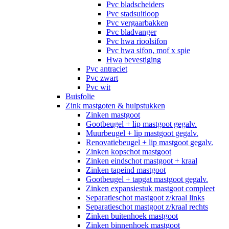
Pvc bladscheiders
Pvc stadsuitloop
Pvc vergaarbakken
Pvc bladvanger
Pvc hwa rioolsifon
Pvc hwa sifon, mof x spie
Hwa bevestiging
Pvc antraciet
Pvc zwart
Pvc wit
Buisfolie
Zink mastgoten & hulpstukken
Zinken mastgoot
Gootbeugel + lip mastgoot gegalv.
Muurbeugel + lip mastgoot gegalv.
Renovatiebeugel + lip mastgoot gegalv.
Zinken kopschot mastgoot
Zinken eindschot mastgoot + kraal
Zinken tapeind mastgoot
Gootbeugel + tapgat mastgoot gegalv.
Zinken expansiestuk mastgoot compleet
Separatieschot mastgoot z/kraal links
Separatieschot mastgoot z/kraal rechts
Zinken buitenhoek mastgoot
Zinken binnenhoek mastgoot