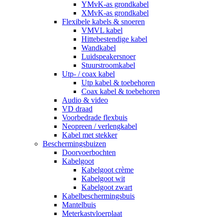
YMvK-as grondkabel
XMvK-as grondkabel
Flexibele kabels & snoeren
VMVL kabel
Hittebestendige kabel
Wandkabel
Luidspeakersnoer
Stuurstroomkabel
Utp- / coax kabel
Utp kabel & toebehoren
Coax kabel & toebehoren
Audio & video
VD draad
Voorbedrade flexbuis
Neopreen / verlengkabel
Kabel met stekker
Beschermingsbuizen
Doorvoerbochten
Kabelgoot
Kabelgoot crème
Kabelgoot wit
Kabelgoot zwart
Kabelbeschermingsbuis
Mantelbuis
Meterkastvloerplaat