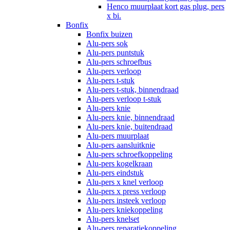
Henco muurplaat kort gas plug, pers
x bi.
Bonfix
Bonfix buizen
Alu-pers sok
Alu-pers puntstuk
Alu-pers schroefbus
Alu-pers verloop
Alu-pers t-stuk
Alu-pers t-stuk, binnendraad
Alu-pers verloop t-stuk
Alu-pers knie
Alu-pers knie, binnendraad
Alu-pers knie, buitendraad
Alu-pers muurplaat
Alu-pers aansluitknie
Alu-pers schroefkoppeling
Alu-pers kogelkraan
Alu-pers eindstuk
Alu-pers x knel verloop
Alu-pers x press verloop
Alu-pers insteek verloop
Alu-pers kniekoppeling
Alu-pers knelset
Alu-pers reparatiekoppeling