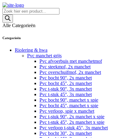
Skip
to
Producten
content
zoeken
Alle Categorieën
Categorieën
Riolering & hwa
Pvc manchet grijs
Pvc afvoerbuis met manchetmof
Pvc steekmof, 2x manchet
Pvc overschuifmof, 2x manchet
Pvc bocht 90°, 2x manchet
Pvc bocht 45°, 2x manchet
Pvc t-stuk 90°, 3x manchet
Pvc t-stuk 45°, 3x manchet
Pvc bocht 90°, manchet x spie
Pvc bocht 45°, manchet x spie
Pvc verloop, spie x manchet
Pvc t-stuk 90°, 2x manchet x spie
Pvc t-stuk 45°, 2x manchet x spie
Pvc verloop t-stuk 45°, 3x manchet
Pvc bocht 30°, 2x manchet