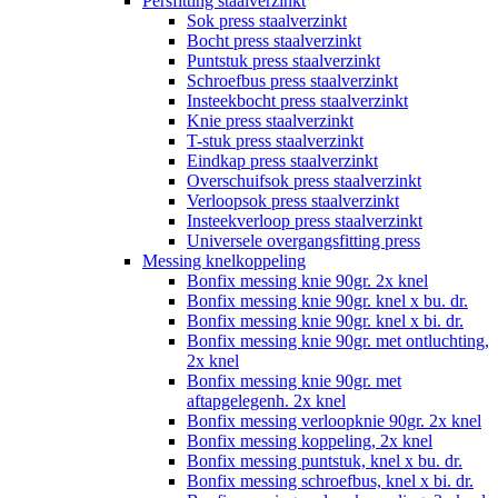
Persfitting staalverzinkt
Sok press staalverzinkt
Bocht press staalverzinkt
Puntstuk press staalverzinkt
Schroefbus press staalverzinkt
Insteekbocht press staalverzinkt
Knie press staalverzinkt
T-stuk press staalverzinkt
Eindkap press staalverzinkt
Overschuifsok press staalverzinkt
Verloopsok press staalverzinkt
Insteekverloop press staalverzinkt
Universele overgangsfitting press
Messing knelkoppeling
Bonfix messing knie 90gr. 2x knel
Bonfix messing knie 90gr. knel x bu. dr.
Bonfix messing knie 90gr. knel x bi. dr.
Bonfix messing knie 90gr. met ontluchting,
2x knel
Bonfix messing knie 90gr. met
aftapgelegenh. 2x knel
Bonfix messing verloopknie 90gr. 2x knel
Bonfix messing koppeling, 2x knel
Bonfix messing puntstuk, knel x bu. dr.
Bonfix messing schroefbus, knel x bi. dr.