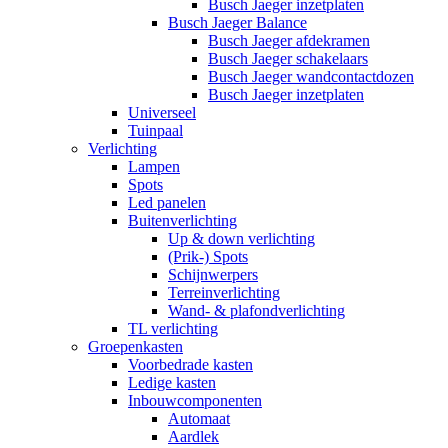
Busch Jaeger inzetplaten
Busch Jaeger Balance
Busch Jaeger afdekramen
Busch Jaeger schakelaars
Busch Jaeger wandcontactdozen
Busch Jaeger inzetplaten
Universeel
Tuinpaal
Verlichting
Lampen
Spots
Led panelen
Buitenverlichting
Up & down verlichting
(Prik-) Spots
Schijnwerpers
Terreinverlichting
Wand- & plafondverlichting
TL verlichting
Groepenkasten
Voorbedrade kasten
Ledige kasten
Inbouwcomponenten
Automaat
Aardlek