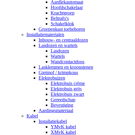
Aardlekautomaat
Hoofdschakelaar
Krachtgroep
Beltrafo's
Schakelklok
Groepenkast toebehoren
Installatiematerialen
Inbouw- en centraaldozen
Lasdozen en wartels
Lasdozen
Wartels
Wandcontactdoos
Lasklemmen en kroonstenen
Gietmof / krimpkous
Elektrobuizen
Elektrobuis crème
Elektrobuis grijs
Elektrobuis zwart
Gereedschap
Bevestiging
Aardingsmateriaal
Kabel
Installatiekabel
YMvK kabel
XMvK kabel