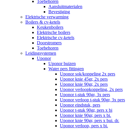
Toebehoren
Aansluitmaterialen
Bevestiging
Elektrische verwarming
Boilers & cv-ketels
Keukenboilers
Elektrische boilers
Elektrische cv-ketels
Doorstromers
Toebehoren
Leidingsystemen
Uponor
Uponor buizen
Water pers fittingen
Uponor sok/koppeling 2x pers
Uponor knie 45gr, 2x pers
Uponor knie 90gr, 2x pers
Uponor verloopkoppeling, 2x pers
Uponor t-stuk 90gr, 3x pers
Uponor verloop t-stuk 90gr, 3x pers
Uponor eindstuk, pers
Uponor t-stuk 90gr, pers x bi
Uponor knie 90gr, pers x bi.
Uponor knie 90gr, pers x bui. dr.
Uponor verloop, pers x bi.