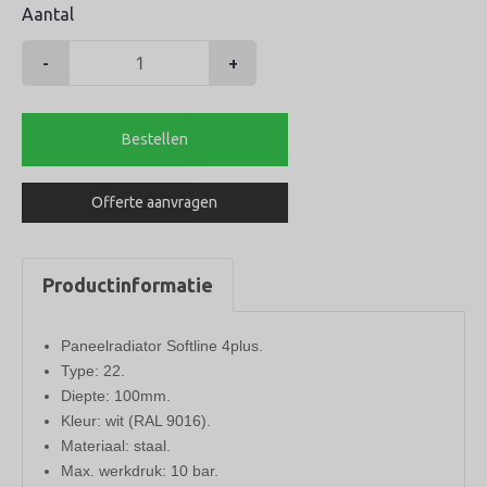
Aantal
-
+
Henrad
radiator
500-
Bestellen
22-
1200
Offerte aanvragen
softline
4plus
1793watt
Productinformatie
aantal
Paneelradiator Softline 4plus.
Type: 22.
Diepte: 100mm.
Kleur: wit (RAL 9016).
Materiaal: staal.
Max. werkdruk: 10 bar.