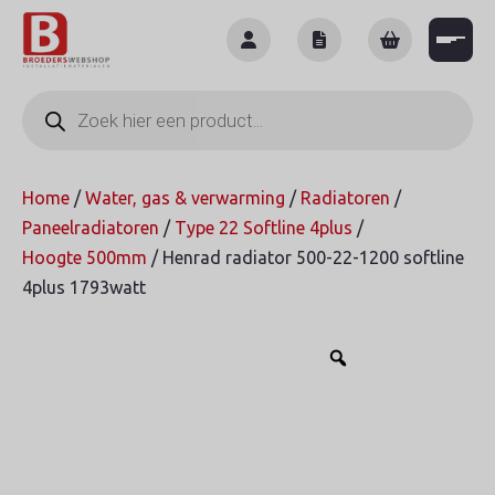
Skip
to
content
Producten
zoeken
Home
/
Water, gas & verwarming
/
Radiatoren
/
Paneelradiatoren
/
Type 22 Softline 4plus
/
Hoogte 500mm
/ Henrad radiator 500-22-1200 softline
4plus 1793watt