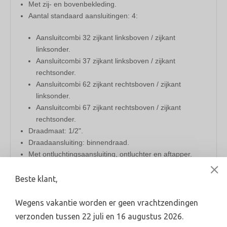
Met zij- en bovenbekleding.
Aantal standaard aansluitingen: 4:
Aansluitcombi 32 zijkant linksboven / zijkant
linksonder.
Aansluitcombi 37 zijkant linksboven / zijkant
rechtsonder.
Aansluitcombi 62 zijkant rechtsboven / zijkant
linksonder.
Aansluitcombi 67 zijkant rechtsboven / zijkant
rechtsonder.
Draadmaat: 1/2".
Draadaansluiting: binnendraad.
Met ontluchtingsaansluiting, ontluchter en aftapper.
Inclusief bevestigingsmateriaal.
Aantal watt: 1793.
Beste klant,
Merk: Henrad.
​Maat (hoogte x lengte): 500x1200mm.
Wegens vakantie worden er geen vrachtzendingen
verzonden tussen 22 juli en 16 augustus 2026.
Dit artikel behoort tot het assortiment van de vestiging in