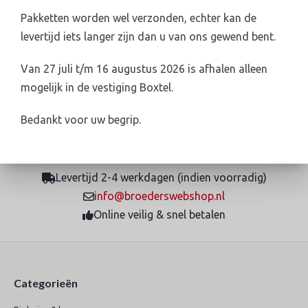
Oss.
Pakketten worden wel verzonden, echter kan de
Voor de actuele voorraadstatus kunt u contact opnemen
levertijd iets langer zijn dan u van ons gewend bent.
met de betreffende vestiging.
Van 27 juli t/m 16 augustus 2026 is afhalen alleen
Broeders Oss:
0412-624782 / verkoop@broedersoss.nl.
mogelijk in de vestiging Boxtel.
Bedankt voor uw begrip.
Levertijd 2-4 werkdagen (indien voorradig)
info@broederswebshop.nl
Online veilig & snel betalen
Categorieën