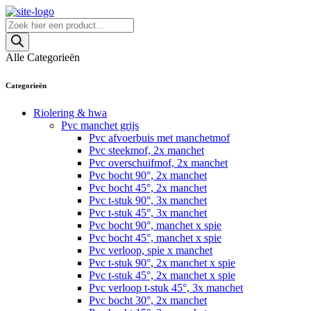
Skip
to
Producten
content
zoeken
Alle Categorieën
Categorieën
Riolering & hwa
Pvc manchet grijs
Pvc afvoerbuis met manchetmof
Pvc steekmof, 2x manchet
Pvc overschuifmof, 2x manchet
Pvc bocht 90°, 2x manchet
Pvc bocht 45°, 2x manchet
Pvc t-stuk 90°, 3x manchet
Pvc t-stuk 45°, 3x manchet
Pvc bocht 90°, manchet x spie
Pvc bocht 45°, manchet x spie
Pvc verloop, spie x manchet
Pvc t-stuk 90°, 2x manchet x spie
Pvc t-stuk 45°, 2x manchet x spie
Pvc verloop t-stuk 45°, 3x manchet
Pvc bocht 30°, 2x manchet