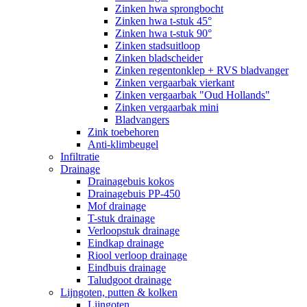
Zinken hwa sprongbocht
Zinken hwa t-stuk 45°
Zinken hwa t-stuk 90°
Zinken stadsuitloop
Zinken bladscheider
Zinken regentonklep + RVS bladvanger
Zinken vergaarbak vierkant
Zinken vergaarbak "Oud Hollands"
Zinken vergaarbak mini
Bladvangers
Zink toebehoren
Anti-klimbeugel
Infiltratie
Drainage
Drainagebuis kokos
Drainagebuis PP-450
Mof drainage
T-stuk drainage
Verloopstuk drainage
Eindkap drainage
Riool verloop drainage
Eindbuis drainage
Taludgoot drainage
Lijngoten, putten & kolken
Lijngoten