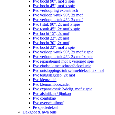
Pvc bocht 90°, mof x spie
Pvc bocht 45°, mof x spie
Pvc verloopring excentrisch
Pvc verloop t-stuk 90°, 3x mof
Pvc verloop t-stuk 45°, 3x mof
Pvc t-stuk 90°, 2x mof x spie
Pvc t-stuk 45°, 2x mof x spie
Pvc bocht 15°, 2x mof
Pvc bocht 22°, 2x mof
Pvc bocht 30°, 2x mof
Pvc bocht 22°, mof x spie
Pvc verloop t-stuk 90°, 2x mof x spie
Pvc verloop t-stuk 45°, 2x mof x spie
Pvc reparatiemof mof x verjongd spie
Pvc eindstuk met schroefdeksel spie
Pvc ontstoppingsstuk schroefdeksel, 2x mof
Pvc terugslagklep, 2x mof
Pvc klemzadel
Pvc klemaanboorzadel
Pvc expansiestuk 2-delig, mof x spie
Pvc afsluitkap / lijmkap
Pvc combikap
Pvc overschuifmof
Pe speciedeksel
Dakgoot & hwa buis