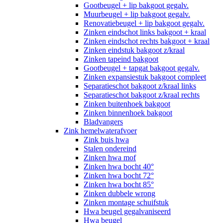
Gootbeugel + lip bakgoot gegalv.
Muurbeugel + lip bakgoot gegalv.
Renovatiebeugel + lip bakgoot gegalv.
Zinken eindschot links bakgoot + kraal
Zinken eindschot rechts bakgoot + kraal
Zinken eindstuk bakgoot z/kraal
Zinken tapeind bakgoot
Gootbeugel + tapgat bakgoot gegalv.
Zinken expansiestuk bakgoot compleet
Separatieschot bakgoot z/kraal links
Separatieschot bakgoot z/kraal rechts
Zinken buitenhoek bakgoot
Zinken binnenhoek bakgoot
Bladvangers
Zink hemelwaterafvoer
Zink buis hwa
Stalen ondereind
Zinken hwa mof
Zinken hwa bocht 40°
Zinken hwa bocht 72°
Zinken hwa bocht 85°
Zinken dubbele wrong
Zinken montage schuifstuk
Hwa beugel gegalvaniseerd
Hwa beugel