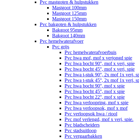
Pvc mastgoten & hulpstukken
Mastgoot 100mm
Mastgoot 125mm
Mastgoot 150mm
Pvc bakgoten & hulpstukken
Bakgoot 95mm
Bakgoot 140mm
Pvc hemelwaterafvoer
Pvc grijs
Pvc hemelwaterafvoerbuis
Pvc hwa mof, mof x verjongd spie
Pvc hwa bocht 90°, mof x verj. spie
Pvc hwa bocht 45°, mof x verj. spie
Pvc hwa t-stuk 90°, 2x mof 1x verj. s
Pvc hwa t-stuk 45°, 2x mof 1x verj. s
Pvc hwa bocht 90°, mof x spie
Pvc hwa bocht 45°, mof x spie
Pvc hwa bocht 22°, mof x spie
Pvc hwa verloopring, mof x spie
Pvc hwa verloopsok, mof x mof
Pvc verloopsok hwa / riool
Pvc mof verlengd, mof x verj. spie.
Pvc bladscheiders
Pvc stadsuitloop
Pvc vergaarbakken