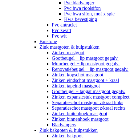
Pvc bladvanger
Pvc hwa rioolsifon
Pvc hwa sifon, mof x spie
Hwa bevestiging
Pvc antraciet
Pvc zwart
Pvc wit
Buisfolie
Zink mastgoten & hulpstukken
Zinken mastgoot
Gootbeugel + lip mastgoot gegalv.
Muurbeugel + lip mastgoot gegalv.
Renovatiebeugel + lip mastgoot gegalv.
Zinken kopschot mastgoot
Zinken eindschot mastgoot + kraal
Zinken tapeind mastgoot
Gootbeugel + tapgat mastgoot gegalv.
Zinken expansiestuk mastgoot compleet
Separatieschot mastgoot z/kraal links
Separatieschot mastgoot z/kraal rechts
Zinken buitenhoek mastgoot
Zinken binnenhoek mastgoot
Bladvangers
Zink bakgoten & hulpstukken
Zinken bakgoot