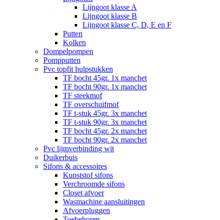
Lijngoot klasse A
Lijngoot klasse B
Lijngoot klasse C, D, E en F
Putten
Kolken
Dompelpompen
Pompputten
Pvc topfit hulpstukken
TF bocht 45gr. 1x manchet
TF bocht 90gr. 1x manchet
TF steekmof
TF overschuifmof
TF t-stuk 45gr. 3x manchet
TF t-stuk 90gr. 3x manchet
TF bocht 45gr. 2x manchet
TF bocht 90gr. 2x manchet
Pvc lijmverbinding wit
Duikerbuis
Sifons & accessoires
Kunststof sifons
Verchroomde sifons
Closet afvoer
Wasmachine aansluitingen
Afvoerpluggen
Toebehoren