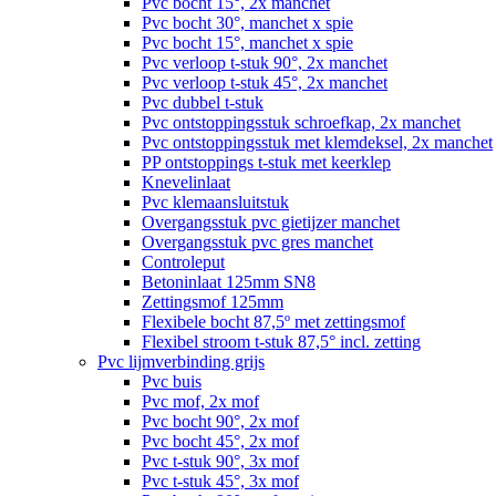
Pvc bocht 15°, 2x manchet
Pvc bocht 30°, manchet x spie
Pvc bocht 15°, manchet x spie
Pvc verloop t-stuk 90°, 2x manchet
Pvc verloop t-stuk 45°, 2x manchet
Pvc dubbel t-stuk
Pvc ontstoppingsstuk schroefkap, 2x manchet
Pvc ontstoppingsstuk met klemdeksel, 2x manchet
PP ontstoppings t-stuk met keerklep
Knevelinlaat
Pvc klemaansluitstuk
Overgangsstuk pvc gietijzer manchet
Overgangsstuk pvc gres manchet
Controleput
Betoninlaat 125mm SN8
Zettingsmof 125mm
Flexibele bocht 87,5º met zettingsmof
Flexibel stroom t-stuk 87,5° incl. zetting
Pvc lijmverbinding grijs
Pvc buis
Pvc mof, 2x mof
Pvc bocht 90°, 2x mof
Pvc bocht 45°, 2x mof
Pvc t-stuk 90°, 3x mof
Pvc t-stuk 45°, 3x mof