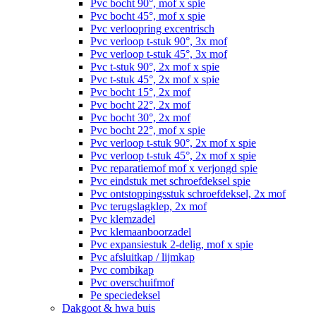
Pvc bocht 90°, mof x spie
Pvc bocht 45°, mof x spie
Pvc verloopring excentrisch
Pvc verloop t-stuk 90°, 3x mof
Pvc verloop t-stuk 45°, 3x mof
Pvc t-stuk 90°, 2x mof x spie
Pvc t-stuk 45°, 2x mof x spie
Pvc bocht 15°, 2x mof
Pvc bocht 22°, 2x mof
Pvc bocht 30°, 2x mof
Pvc bocht 22°, mof x spie
Pvc verloop t-stuk 90°, 2x mof x spie
Pvc verloop t-stuk 45°, 2x mof x spie
Pvc reparatiemof mof x verjongd spie
Pvc eindstuk met schroefdeksel spie
Pvc ontstoppingsstuk schroefdeksel, 2x mof
Pvc terugslagklep, 2x mof
Pvc klemzadel
Pvc klemaanboorzadel
Pvc expansiestuk 2-delig, mof x spie
Pvc afsluitkap / lijmkap
Pvc combikap
Pvc overschuifmof
Pe speciedeksel
Dakgoot & hwa buis