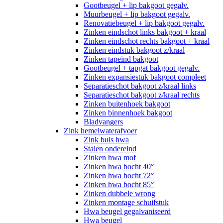
Gootbeugel + lip bakgoot gegalv.
Muurbeugel + lip bakgoot gegalv.
Renovatiebeugel + lip bakgoot gegalv.
Zinken eindschot links bakgoot + kraal
Zinken eindschot rechts bakgoot + kraal
Zinken eindstuk bakgoot z/kraal
Zinken tapeind bakgoot
Gootbeugel + tapgat bakgoot gegalv.
Zinken expansiestuk bakgoot compleet
Separatieschot bakgoot z/kraal links
Separatieschot bakgoot z/kraal rechts
Zinken buitenhoek bakgoot
Zinken binnenhoek bakgoot
Bladvangers
Zink hemelwaterafvoer
Zink buis hwa
Stalen ondereind
Zinken hwa mof
Zinken hwa bocht 40°
Zinken hwa bocht 72°
Zinken hwa bocht 85°
Zinken dubbele wrong
Zinken montage schuifstuk
Hwa beugel gegalvaniseerd
Hwa beugel