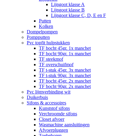
Lijngoot klasse A
Lijngoot klasse B
Lijngoot klasse C, D, E en F
Putten
Kolken
Dompelpompen
Pompputten
Pvc topfit hulpstukken
TF bocht 45gr. 1x manchet
TF bocht 90gr. 1x manchet
TF steekmof
TF overschuifmof
TF t-stuk 45gr. 3x manchet
TF t-stuk 90gr. 3x manchet
TF bocht 45gr. 2x manchet
TF bocht 90gr. 2x manchet
Pvc lijmverbinding wit
Duikerbuis
Sifons & accessoires
Kunststof sifons
Verchroomde sifons
Closet afvoer
Wasmachine aansluitingen
Afvoerpluggen
Toebehoren