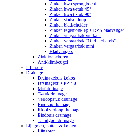
Zinken hwa sprongbocht
Zinken hwa t-stuk 45°
Zinken hwa t-stuk 90°
Zinken stadsuitloop
Zinken bladscheider
Zinken regentonklep + RVS bladvanger
Zinken vergaarbak vierkant
Zinken vergaarbak "Oud Hollands"
Zinken vergaarbak mini
Bladvangers
Zink toebehoren
Anti-klimbeugel
Infiltratie
Drainage
Drainagebuis kokos
Drainagebuis PP-450
Mof drainage
T-stuk drainage
Verloopstuk drainage
Eindkap drainage
Riool verloop drainage
Eindbuis drainage
Taludgoot drainage
Lijngoten, putten & kolken
Lijngoten