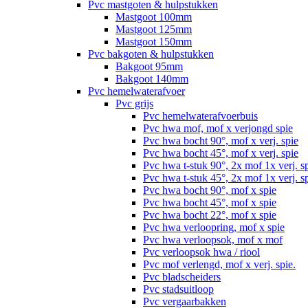
Pvc mastgoten & hulpstukken
Mastgoot 100mm
Mastgoot 125mm
Mastgoot 150mm
Pvc bakgoten & hulpstukken
Bakgoot 95mm
Bakgoot 140mm
Pvc hemelwaterafvoer
Pvc grijs
Pvc hemelwaterafvoerbuis
Pvc hwa mof, mof x verjongd spie
Pvc hwa bocht 90°, mof x verj. spie
Pvc hwa bocht 45°, mof x verj. spie
Pvc hwa t-stuk 90°, 2x mof 1x verj. s
Pvc hwa t-stuk 45°, 2x mof 1x verj. s
Pvc hwa bocht 90°, mof x spie
Pvc hwa bocht 45°, mof x spie
Pvc hwa bocht 22°, mof x spie
Pvc hwa verloopring, mof x spie
Pvc hwa verloopsok, mof x mof
Pvc verloopsok hwa / riool
Pvc mof verlengd, mof x verj. spie.
Pvc bladscheiders
Pvc stadsuitloop
Pvc vergaarbakken