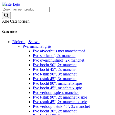
Skip
to
Producten
content
zoeken
Alle Categorieën
Categorieën
Riolering & hwa
Pvc manchet grijs
Pvc afvoerbuis met manchetmof
Pvc steekmof, 2x manchet
Pvc overschuifmof, 2x manchet
Pvc bocht 90°, 2x manchet
Pvc bocht 45°, 2x manchet
Pvc t-stuk 90°, 3x manchet
Pvc t-stuk 45°, 3x manchet
Pvc bocht 90°, manchet x spie
Pvc bocht 45°, manchet x spie
Pvc verloop, spie x manchet
Pvc t-stuk 90°, 2x manchet x spie
Pvc t-stuk 45°, 2x manchet x spie
Pvc verloop t-stuk 45°, 3x manchet
Pvc bocht 30°, 2x manchet