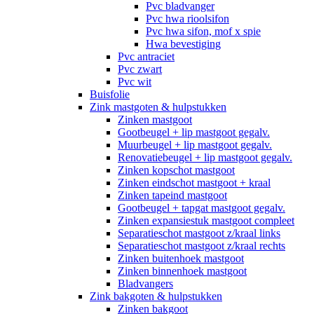
Pvc bladvanger
Pvc hwa rioolsifon
Pvc hwa sifon, mof x spie
Hwa bevestiging
Pvc antraciet
Pvc zwart
Pvc wit
Buisfolie
Zink mastgoten & hulpstukken
Zinken mastgoot
Gootbeugel + lip mastgoot gegalv.
Muurbeugel + lip mastgoot gegalv.
Renovatiebeugel + lip mastgoot gegalv.
Zinken kopschot mastgoot
Zinken eindschot mastgoot + kraal
Zinken tapeind mastgoot
Gootbeugel + tapgat mastgoot gegalv.
Zinken expansiestuk mastgoot compleet
Separatieschot mastgoot z/kraal links
Separatieschot mastgoot z/kraal rechts
Zinken buitenhoek mastgoot
Zinken binnenhoek mastgoot
Bladvangers
Zink bakgoten & hulpstukken
Zinken bakgoot