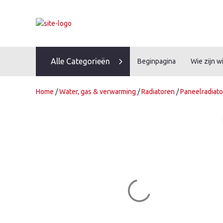
Skip
to
content
Alle Categorieën
Beginpagina
Wie zijn wi
Home
/
Water, gas & verwarming
/
Radiatoren
/
Paneelradiat