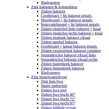
Bladvangers
Zink bakgoten & hulpstukken
Zinken bakgoot
Gootbeugel + lip bakgoot gegalv.
Muurbeugel + lip bakgoot gegalv.
Renovatiebeugel + lip bakgoot gegalv.
Zinken eindschot links bakgoot + kraal
Zinken eindschot rechts bakgoot + kraal
Zinken eindstuk bakgoot z/kraal
Zinken tapeind bakgoot
Gootbeugel + tapgat bakgoot gegalv.
Zinken expansiestuk bakgoot compleet
Separatieschot bakgoot z/kraal links
Separatieschot bakgoot z/kraal rechts
Zinken buitenhoek bakgoot
Zinken binnenhoek bakgoot
Bladvangers
Zink hemelwaterafvoer
Zink buis hwa
Stalen ondereind
Zinken hwa mof
Zinken hwa bocht 40°
Zinken hwa bocht 72°
Zinken hwa bocht 85°
Zinken dubbele wrong