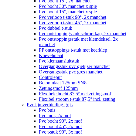
Pvc bocht 15°, 2x manchet
Pvc bocht 30°, manchet x spie
Pvc bocht 15°, manchet x spie
Pvc verloop t-stuk 90°, 2x manchet
Pvc verloop t-stuk 45°, 2x manchet
Pvc dubbel t-stuk
Pvc ontstoppingsstuk schroefkap, 2x manchet
Pvc ontstoppingsstuk met klemdeksel, 2x
manchet
PP ontstoppings t-stuk met keerklep
Knevelinlaat
Pvc klemaansluitstuk
Overgangsstuk pvc gietijzer manchet
Overgangsstuk pvc gres manchet
Controleput
Betoninlaat 125mm SN8
Zettingsmof 125mm
Flexibele bocht 87,5º met zettingsmof
Flexibel stroom t-stuk 87,5° incl. zetting
Pvc lijmverbinding grijs
Pvc buis
Pvc mof, 2x mof
Pvc bocht 90°, 2x mof
Pvc bocht 45°, 2x mof
Pvc t-stuk 90°, 3x mof