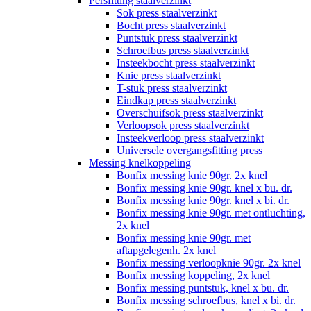
Persfitting staalverzinkt
Sok press staalverzinkt
Bocht press staalverzinkt
Puntstuk press staalverzinkt
Schroefbus press staalverzinkt
Insteekbocht press staalverzinkt
Knie press staalverzinkt
T-stuk press staalverzinkt
Eindkap press staalverzinkt
Overschuifsok press staalverzinkt
Verloopsok press staalverzinkt
Insteekverloop press staalverzinkt
Universele overgangsfitting press
Messing knelkoppeling
Bonfix messing knie 90gr. 2x knel
Bonfix messing knie 90gr. knel x bu. dr.
Bonfix messing knie 90gr. knel x bi. dr.
Bonfix messing knie 90gr. met ontluchting,
2x knel
Bonfix messing knie 90gr. met
aftapgelegenh. 2x knel
Bonfix messing verloopknie 90gr. 2x knel
Bonfix messing koppeling, 2x knel
Bonfix messing puntstuk, knel x bu. dr.
Bonfix messing schroefbus, knel x bi. dr.