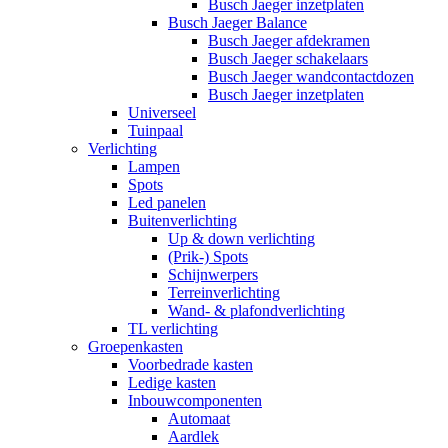
Busch Jaeger inzetplaten
Busch Jaeger Balance
Busch Jaeger afdekramen
Busch Jaeger schakelaars
Busch Jaeger wandcontactdozen
Busch Jaeger inzetplaten
Universeel
Tuinpaal
Verlichting
Lampen
Spots
Led panelen
Buitenverlichting
Up & down verlichting
(Prik-) Spots
Schijnwerpers
Terreinverlichting
Wand- & plafondverlichting
TL verlichting
Groepenkasten
Voorbedrade kasten
Ledige kasten
Inbouwcomponenten
Automaat
Aardlek