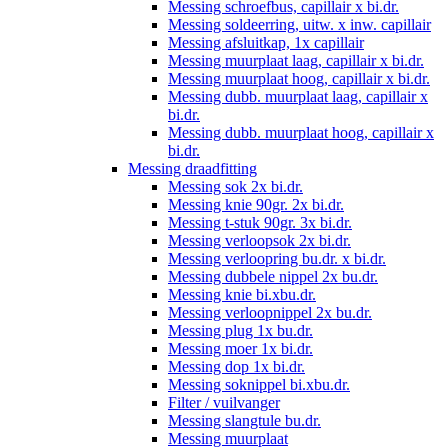
Messing schroefbus, capillair x bi.dr.
Messing soldeerring, uitw. x inw. capillair
Messing afsluitkap, 1x capillair
Messing muurplaat laag, capillair x bi.dr.
Messing muurplaat hoog, capillair x bi.dr.
Messing dubb. muurplaat laag, capillair x
bi.dr.
Messing dubb. muurplaat hoog, capillair x
bi.dr.
Messing draadfitting
Messing sok 2x bi.dr.
Messing knie 90gr. 2x bi.dr.
Messing t-stuk 90gr. 3x bi.dr.
Messing verloopsok 2x bi.dr.
Messing verloopring bu.dr. x bi.dr.
Messing dubbele nippel 2x bu.dr.
Messing knie bi.xbu.dr.
Messing verloopnippel 2x bu.dr.
Messing plug 1x bu.dr.
Messing moer 1x bi.dr.
Messing dop 1x bi.dr.
Messing soknippel bi.xbu.dr.
Filter / vuilvanger
Messing slangtule bu.dr.
Messing muurplaat