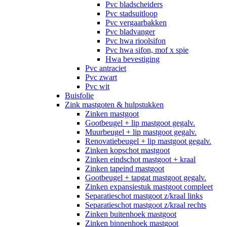
Pvc bladscheiders
Pvc stadsuitloop
Pvc vergaarbakken
Pvc bladvanger
Pvc hwa rioolsifon
Pvc hwa sifon, mof x spie
Hwa bevestiging
Pvc antraciet
Pvc zwart
Pvc wit
Buisfolie
Zink mastgoten & hulpstukken
Zinken mastgoot
Gootbeugel + lip mastgoot gegalv.
Muurbeugel + lip mastgoot gegalv.
Renovatiebeugel + lip mastgoot gegalv.
Zinken kopschot mastgoot
Zinken eindschot mastgoot + kraal
Zinken tapeind mastgoot
Gootbeugel + tapgat mastgoot gegalv.
Zinken expansiestuk mastgoot compleet
Separatieschot mastgoot z/kraal links
Separatieschot mastgoot z/kraal rechts
Zinken buitenhoek mastgoot
Zinken binnenhoek mastgoot