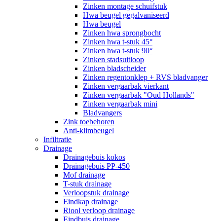
Zinken montage schuifstuk
Hwa beugel gegalvaniseerd
Hwa beugel
Zinken hwa sprongbocht
Zinken hwa t-stuk 45°
Zinken hwa t-stuk 90°
Zinken stadsuitloop
Zinken bladscheider
Zinken regentonklep + RVS bladvanger
Zinken vergaarbak vierkant
Zinken vergaarbak "Oud Hollands"
Zinken vergaarbak mini
Bladvangers
Zink toebehoren
Anti-klimbeugel
Infiltratie
Drainage
Drainagebuis kokos
Drainagebuis PP-450
Mof drainage
T-stuk drainage
Verloopstuk drainage
Eindkap drainage
Riool verloop drainage
Eindbuis drainage