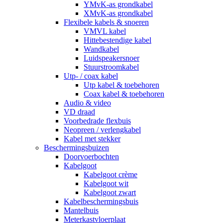
YMvK-as grondkabel
XMvK-as grondkabel
Flexibele kabels & snoeren
VMVL kabel
Hittebestendige kabel
Wandkabel
Luidspeakersnoer
Stuurstroomkabel
Utp- / coax kabel
Utp kabel & toebehoren
Coax kabel & toebehoren
Audio & video
VD draad
Voorbedrade flexbuis
Neopreen / verlengkabel
Kabel met stekker
Beschermingsbuizen
Doorvoerbochten
Kabelgoot
Kabelgoot crème
Kabelgoot wit
Kabelgoot zwart
Kabelbeschermingsbuis
Mantelbuis
Meterkastvloerplaat