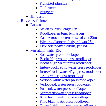
Kunststof pluggen
Ontbramer
Buigveer
3fit-push
Buizen & fittingen
Buizen
Stalen cv buis, lengte 6m
Roodkoperen buis, lengte 5m
Zachte roodkoperen buis, rol van 25m
Wicu roodkoperen buis, rol van 25m
Flexibele pe-mantelbuis, per rol
Persfitting water RK
Sok water press roodkoper
Bocht 90gr. water press roodkoper
Bocht 45gr. water press roodkoper
Insteekbocht 90gr. water press roodkoper
Insteekbocht water 45gr. press roodkoper
T-stuk water press roodkoper
Verloop t-stuk water press roodkoper
Verloopsok water press roodkoper
Puntstuk water press roodkoper
Schroefbus water press roodkoper
Knie bu.dr. water press roodkoper
Knie bi.dr. water press roodkoper
Overschuifsok water press roodkoper