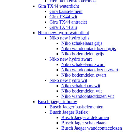
Hera keukenstekkerdoos
Gira TX44 waterdicht
Gira basiselement
Gira TX44 wit
Gira TX44 antraciet
Gira TX44 alu
Niko new hydro waterdicht
Niko new hydro grijs
Niko schakelaars grijs
Niko wandcontactdozen grijs
Niko bodemdelen grijs
Niko new hydro zwart
Niko schakelaars zwart
Niko wandcontactdozen zwart
Niko bodemdelen zwart
Niko new hydro wit
Niko schakelaars wit
Niko bodemdelen wit
Niko wandcontactdozen wit
Busch jaeger inbouw
Busch Jaeger basiselementen
Busch Jaeger Reflex
Busch Jaeger afdekramen
Busch Jager schakelaars
Busch Jaeger wandcontactdozen