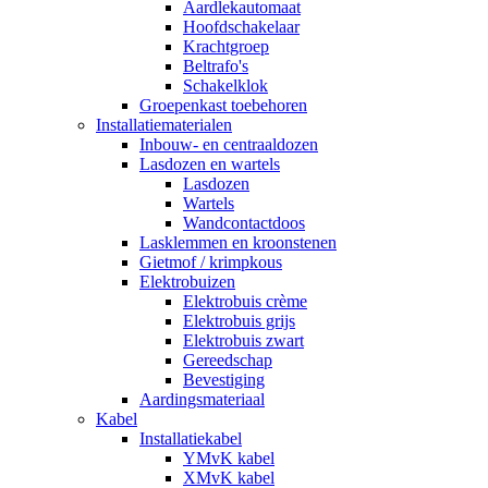
Aardlekautomaat
Hoofdschakelaar
Krachtgroep
Beltrafo's
Schakelklok
Groepenkast toebehoren
Installatiematerialen
Inbouw- en centraaldozen
Lasdozen en wartels
Lasdozen
Wartels
Wandcontactdoos
Lasklemmen en kroonstenen
Gietmof / krimpkous
Elektrobuizen
Elektrobuis crème
Elektrobuis grijs
Elektrobuis zwart
Gereedschap
Bevestiging
Aardingsmateriaal
Kabel
Installatiekabel
YMvK kabel
XMvK kabel