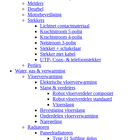
Melders
Deurbel
Motorbeveiliging
Stekkers
Lichtnet contactmateriaal
Krachtstroom 5-polig
Krachtstroom 4-polig
Netstroom 3-polig
Stekker + schakelaar
Stekker met kabel
UTP- Coax- & telefoonstekker
Perilex
Water, gas & verwarming
Vloerverwarming
Elektrische vloerverwarming
Slang & verdelers
Robot vloerverdeler composiet
Robot vloerverdeler standaard
Vloerslang
Bevestiging vloerslang
Onderdelen vloerverwarming
Naregeling
Radiatoren
Paneelradiatoren
Type 11 Softline 4plus