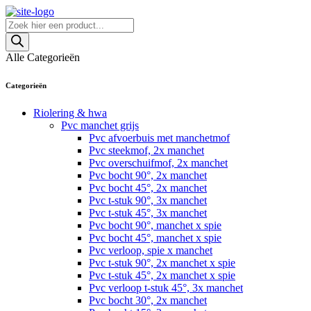
Skip
to
Producten
content
zoeken
Alle Categorieën
Categorieën
Riolering & hwa
Pvc manchet grijs
Pvc afvoerbuis met manchetmof
Pvc steekmof, 2x manchet
Pvc overschuifmof, 2x manchet
Pvc bocht 90°, 2x manchet
Pvc bocht 45°, 2x manchet
Pvc t-stuk 90°, 3x manchet
Pvc t-stuk 45°, 3x manchet
Pvc bocht 90°, manchet x spie
Pvc bocht 45°, manchet x spie
Pvc verloop, spie x manchet
Pvc t-stuk 90°, 2x manchet x spie
Pvc t-stuk 45°, 2x manchet x spie
Pvc verloop t-stuk 45°, 3x manchet
Pvc bocht 30°, 2x manchet