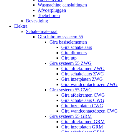
Wasmachine aansluitingen
Afvoerpluggen
Toebehoren
Bevestiging
Elektra
Schakelmateriaal
Gira inbouw systeem 55
Gira basiselementen
Gira schakelaars
Gira dimmers
Gira utp
Gira systeem 55 ZWG
Gira afdekramen ZWG
Gira schakelaars ZWG
Gira inzetplaten ZWG
Gira wandcontactdozen ZWG
Gira systeem 55 CWG
Gira afdekramen CWG
Gira schakelaars CWG
Gira inzetplaten CWG
Gira wandcontactdozen CWG
Gira systeem 55 GRM
Gira afdekramen GRM
Gira inzetplaten GRM