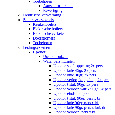
Toebehoren
Aansluitmaterialen
Bevestiging
Elektrische verwarming
Boilers & cv-ketels
Keukenboilers
Elektrische boilers
Elektrische cv-ketels
Doorstromers
Toebehoren
Leidingsystemen
Uponor
Uponor buizen
Water pers fittingen
Uponor sok/koppeling 2x pers
Uponor knie 45gr, 2x pers
Uponor knie 90gr, 2x pers
Uponor verloopkoppeling, 2x pers
Uponor t-stuk 90gr, 3x pers
Uponor verloop t-stuk 90gr, 3x pers
Uponor eindstuk, pers
Uponor t-stuk 90gr, pers x bi
Uponor knie 90gr, pers x bi.
Uponor knie 90gr, pers x bui. dr.
Uponor verloop, pers x bi.