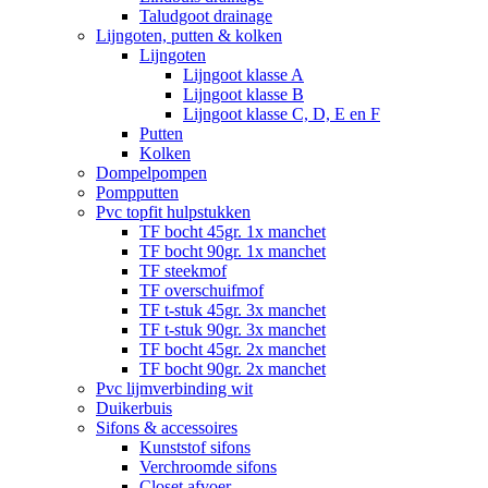
Taludgoot drainage
Lijngoten, putten & kolken
Lijngoten
Lijngoot klasse A
Lijngoot klasse B
Lijngoot klasse C, D, E en F
Putten
Kolken
Dompelpompen
Pompputten
Pvc topfit hulpstukken
TF bocht 45gr. 1x manchet
TF bocht 90gr. 1x manchet
TF steekmof
TF overschuifmof
TF t-stuk 45gr. 3x manchet
TF t-stuk 90gr. 3x manchet
TF bocht 45gr. 2x manchet
TF bocht 90gr. 2x manchet
Pvc lijmverbinding wit
Duikerbuis
Sifons & accessoires
Kunststof sifons
Verchroomde sifons
Closet afvoer