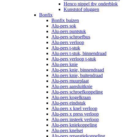
Henco nippel tbv onderblok
Kunststof pluggen
Bonfix
Bonfix buizen
Alu-pers sok
Alu-pers puntstuk
Alu-pers schroefbus
Alu-pers verloop
Alu-pers t-stuk
Alu-pers t-stuk, binnendraad
Alu-pers verloop t-stuk
Alu-pers knie
Alu-pers knie, binnendraad
Alu-pers knie, buitendraad
Alu-pers muurplaat
Alu-pers aansluitknie
Alu-pers schroefkoppeling
Alu-pers kogelkraan
Alu-pers eindstuk
Alu-pers x knel verloop
Alu-pers x press verloop
Alu-pers insteek verloop
Alu-pers kniekoppeling
Alu-pers knelset
Alu-pers reparatiekoppeling