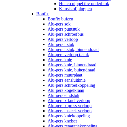
Henco nippel tbv onderblok
Kunststof pluggen
Bonfix
Bonfix buizen
Alu-pers sok
Alu-pers puntstuk
Alu-pers schroefbus
Alu-pers verloop
Alu-pers t-stuk
Alu-pers t-stuk, binnendraad
Alu-pers verloop t-stuk
Alu-pers knie
Alu-pers knie, binnendraad
Alu-pers knie, buitendraad
Alu-pers muurplaat
Alu-pers aansluitknie
Alu-pers schroefkoppeling
Alu-pers kogelkraan
Alu-pers eindstuk
Alu-pers x knel verloop
Alu-pers x press verloop
Alu-pers insteek verloop
Alu-pers kniekoppeling
Alu-pers knelset
Alu-pers reparatiekoppeling