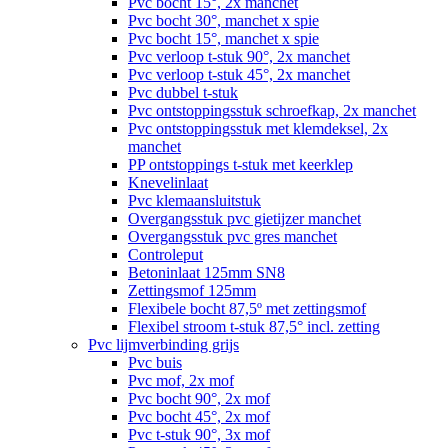
Pvc bocht 15°, 2x manchet
Pvc bocht 30°, manchet x spie
Pvc bocht 15°, manchet x spie
Pvc verloop t-stuk 90°, 2x manchet
Pvc verloop t-stuk 45°, 2x manchet
Pvc dubbel t-stuk
Pvc ontstoppingsstuk schroefkap, 2x manchet
Pvc ontstoppingsstuk met klemdeksel, 2x
manchet
PP ontstoppings t-stuk met keerklep
Knevelinlaat
Pvc klemaansluitstuk
Overgangsstuk pvc gietijzer manchet
Overgangsstuk pvc gres manchet
Controleput
Betoninlaat 125mm SN8
Zettingsmof 125mm
Flexibele bocht 87,5º met zettingsmof
Flexibel stroom t-stuk 87,5° incl. zetting
Pvc lijmverbinding grijs
Pvc buis
Pvc mof, 2x mof
Pvc bocht 90°, 2x mof
Pvc bocht 45°, 2x mof
Pvc t-stuk 90°, 3x mof