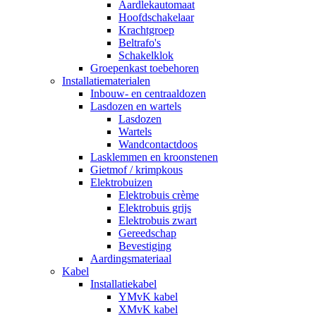
Aardlekautomaat
Hoofdschakelaar
Krachtgroep
Beltrafo's
Schakelklok
Groepenkast toebehoren
Installatiematerialen
Inbouw- en centraaldozen
Lasdozen en wartels
Lasdozen
Wartels
Wandcontactdoos
Lasklemmen en kroonstenen
Gietmof / krimpkous
Elektrobuizen
Elektrobuis crème
Elektrobuis grijs
Elektrobuis zwart
Gereedschap
Bevestiging
Aardingsmateriaal
Kabel
Installatiekabel
YMvK kabel
XMvK kabel