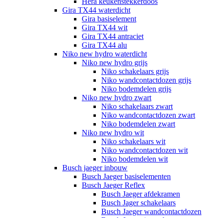
Hera keukenstekkerdoos
Gira TX44 waterdicht
Gira basiselement
Gira TX44 wit
Gira TX44 antraciet
Gira TX44 alu
Niko new hydro waterdicht
Niko new hydro grijs
Niko schakelaars grijs
Niko wandcontactdozen grijs
Niko bodemdelen grijs
Niko new hydro zwart
Niko schakelaars zwart
Niko wandcontactdozen zwart
Niko bodemdelen zwart
Niko new hydro wit
Niko schakelaars wit
Niko wandcontactdozen wit
Niko bodemdelen wit
Busch jaeger inbouw
Busch Jaeger basiselementen
Busch Jaeger Reflex
Busch Jaeger afdekramen
Busch Jager schakelaars
Busch Jaeger wandcontactdozen