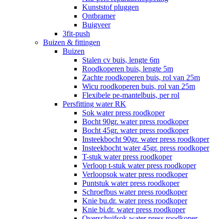
Kunststof pluggen
Ontbramer
Buigveer
3fit-push
Buizen & fittingen
Buizen
Stalen cv buis, lengte 6m
Roodkoperen buis, lengte 5m
Zachte roodkoperen buis, rol van 25m
Wicu roodkoperen buis, rol van 25m
Flexibele pe-mantelbuis, per rol
Persfitting water RK
Sok water press roodkoper
Bocht 90gr. water press roodkoper
Bocht 45gr. water press roodkoper
Insteekbocht 90gr. water press roodkoper
Insteekbocht water 45gr. press roodkoper
T-stuk water press roodkoper
Verloop t-stuk water press roodkoper
Verloopsok water press roodkoper
Puntstuk water press roodkoper
Schroefbus water press roodkoper
Knie bu.dr. water press roodkoper
Knie bi.dr. water press roodkoper
Overschuifsok water press roodkoper