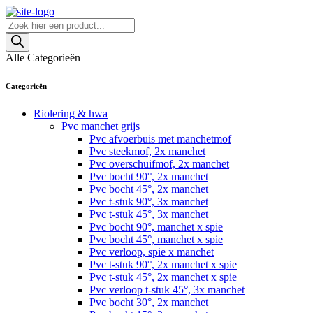
Skip
to
Producten
content
zoeken
Alle Categorieën
Categorieën
Riolering & hwa
Pvc manchet grijs
Pvc afvoerbuis met manchetmof
Pvc steekmof, 2x manchet
Pvc overschuifmof, 2x manchet
Pvc bocht 90°, 2x manchet
Pvc bocht 45°, 2x manchet
Pvc t-stuk 90°, 3x manchet
Pvc t-stuk 45°, 3x manchet
Pvc bocht 90°, manchet x spie
Pvc bocht 45°, manchet x spie
Pvc verloop, spie x manchet
Pvc t-stuk 90°, 2x manchet x spie
Pvc t-stuk 45°, 2x manchet x spie
Pvc verloop t-stuk 45°, 3x manchet
Pvc bocht 30°, 2x manchet