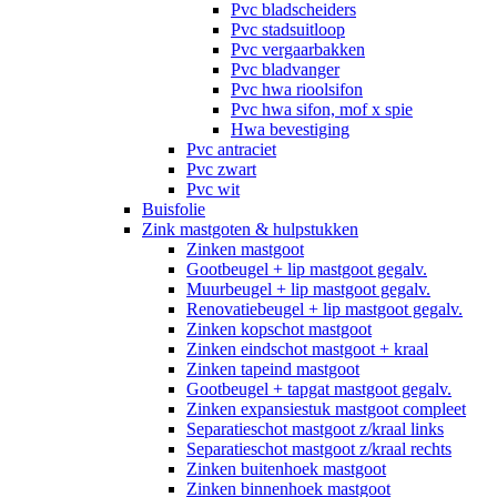
Pvc bladscheiders
Pvc stadsuitloop
Pvc vergaarbakken
Pvc bladvanger
Pvc hwa rioolsifon
Pvc hwa sifon, mof x spie
Hwa bevestiging
Pvc antraciet
Pvc zwart
Pvc wit
Buisfolie
Zink mastgoten & hulpstukken
Zinken mastgoot
Gootbeugel + lip mastgoot gegalv.
Muurbeugel + lip mastgoot gegalv.
Renovatiebeugel + lip mastgoot gegalv.
Zinken kopschot mastgoot
Zinken eindschot mastgoot + kraal
Zinken tapeind mastgoot
Gootbeugel + tapgat mastgoot gegalv.
Zinken expansiestuk mastgoot compleet
Separatieschot mastgoot z/kraal links
Separatieschot mastgoot z/kraal rechts
Zinken buitenhoek mastgoot
Zinken binnenhoek mastgoot