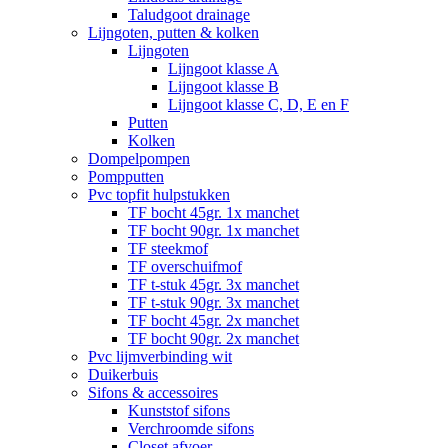
Taludgoot drainage
Lijngoten, putten & kolken
Lijngoten
Lijngoot klasse A
Lijngoot klasse B
Lijngoot klasse C, D, E en F
Putten
Kolken
Dompelpompen
Pompputten
Pvc topfit hulpstukken
TF bocht 45gr. 1x manchet
TF bocht 90gr. 1x manchet
TF steekmof
TF overschuifmof
TF t-stuk 45gr. 3x manchet
TF t-stuk 90gr. 3x manchet
TF bocht 45gr. 2x manchet
TF bocht 90gr. 2x manchet
Pvc lijmverbinding wit
Duikerbuis
Sifons & accessoires
Kunststof sifons
Verchroomde sifons
Closet afvoer