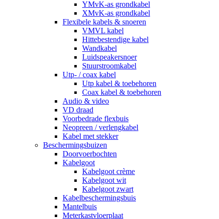
YMvK-as grondkabel
XMvK-as grondkabel
Flexibele kabels & snoeren
VMVL kabel
Hittebestendige kabel
Wandkabel
Luidspeakersnoer
Stuurstroomkabel
Utp- / coax kabel
Utp kabel & toebehoren
Coax kabel & toebehoren
Audio & video
VD draad
Voorbedrade flexbuis
Neopreen / verlengkabel
Kabel met stekker
Beschermingsbuizen
Doorvoerbochten
Kabelgoot
Kabelgoot crème
Kabelgoot wit
Kabelgoot zwart
Kabelbeschermingsbuis
Mantelbuis
Meterkastvloerplaat