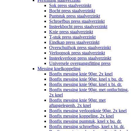
Persfitting staalverzinkt
Sok press staalverzinkt
Bocht press staalverzinkt
Puntstuk press staalverzinkt
Schroefbus press staalverzinkt
Insteekbocht press staalverzinkt
Knie press staalverzinkt
T-stuk press staalverzinkt
Eindkap press staalverzinkt
Overschuifsok press staalverzinkt
Verloopsok press staalverzinkt
Insteekverloop press staalverzinkt
Universele overgangsfitting press
Messing knelkoppeling
Bonfix messing knie 90gr. 2x knel
Bonfix messing knie 90gr. knel x bu. dr.
Bonfix messing knie 90gr. knel x bi. dr.
Bonfix messing knie 90gr. met ontluchting,
2x knel
Bonfix messing knie 90gr. met
aftapgelegenh. 2x knel
Bonfix messing verloopknie 90gr. 2x knel
Bonfix messing koppeling, 2x knel
Bonfix messing puntstuk, knel x bu. dr.
Bonfix messing schroefbus, knel x bi. dr.