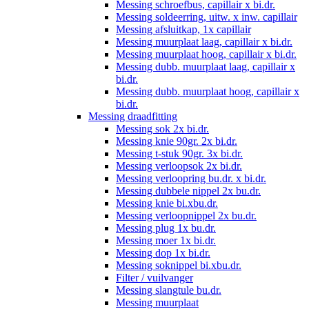
Messing schroefbus, capillair x bi.dr.
Messing soldeerring, uitw. x inw. capillair
Messing afsluitkap, 1x capillair
Messing muurplaat laag, capillair x bi.dr.
Messing muurplaat hoog, capillair x bi.dr.
Messing dubb. muurplaat laag, capillair x
bi.dr.
Messing dubb. muurplaat hoog, capillair x
bi.dr.
Messing draadfitting
Messing sok 2x bi.dr.
Messing knie 90gr. 2x bi.dr.
Messing t-stuk 90gr. 3x bi.dr.
Messing verloopsok 2x bi.dr.
Messing verloopring bu.dr. x bi.dr.
Messing dubbele nippel 2x bu.dr.
Messing knie bi.xbu.dr.
Messing verloopnippel 2x bu.dr.
Messing plug 1x bu.dr.
Messing moer 1x bi.dr.
Messing dop 1x bi.dr.
Messing soknippel bi.xbu.dr.
Filter / vuilvanger
Messing slangtule bu.dr.
Messing muurplaat