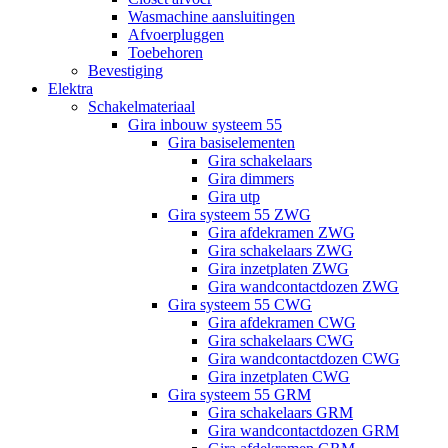
Wasmachine aansluitingen
Afvoerpluggen
Toebehoren
Bevestiging
Elektra
Schakelmateriaal
Gira inbouw systeem 55
Gira basiselementen
Gira schakelaars
Gira dimmers
Gira utp
Gira systeem 55 ZWG
Gira afdekramen ZWG
Gira schakelaars ZWG
Gira inzetplaten ZWG
Gira wandcontactdozen ZWG
Gira systeem 55 CWG
Gira afdekramen CWG
Gira schakelaars CWG
Gira wandcontactdozen CWG
Gira inzetplaten CWG
Gira systeem 55 GRM
Gira schakelaars GRM
Gira wandcontactdozen GRM