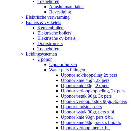
Toebehoren
Aansluitmaterialen
Bevestiging
Elektrische verwarming
Boilers & cv-ketels
Keukenboilers
Elektrische boilers
Elektrische cv-ketels
Doorstromers
Toebehoren
Leidingsystemen
Uponor
Uponor buizen
Water pers fittingen
Uponor sok/koppeling 2x pers
Uponor knie 45gr, 2x pers
Uponor knie 90gr, 2x pers
Uponor verloopkoppeling, 2x pers
Uponor t-stuk 90gr, 3x pers
Uponor verloop t-stuk 90gr, 3x pers
Uponor eindstuk, pers
Uponor t-stuk 90gr, pers x bi
Uponor knie 90gr, pers x bi.
Uponor knie 90gr, pers x bui. dr.
Uponor verloop, pers x bi.