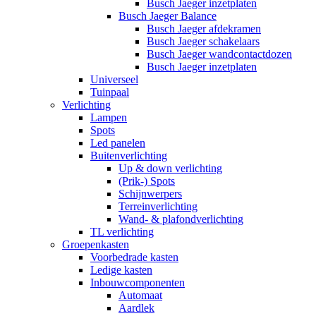
Busch Jaeger inzetplaten
Busch Jaeger Balance
Busch Jaeger afdekramen
Busch Jaeger schakelaars
Busch Jaeger wandcontactdozen
Busch Jaeger inzetplaten
Universeel
Tuinpaal
Verlichting
Lampen
Spots
Led panelen
Buitenverlichting
Up & down verlichting
(Prik-) Spots
Schijnwerpers
Terreinverlichting
Wand- & plafondverlichting
TL verlichting
Groepenkasten
Voorbedrade kasten
Ledige kasten
Inbouwcomponenten
Automaat
Aardlek