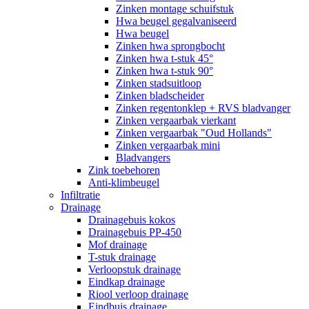
Zinken montage schuifstuk
Hwa beugel gegalvaniseerd
Hwa beugel
Zinken hwa sprongbocht
Zinken hwa t-stuk 45°
Zinken hwa t-stuk 90°
Zinken stadsuitloop
Zinken bladscheider
Zinken regentonklep + RVS bladvanger
Zinken vergaarbak vierkant
Zinken vergaarbak "Oud Hollands"
Zinken vergaarbak mini
Bladvangers
Zink toebehoren
Anti-klimbeugel
Infiltratie
Drainage
Drainagebuis kokos
Drainagebuis PP-450
Mof drainage
T-stuk drainage
Verloopstuk drainage
Eindkap drainage
Riool verloop drainage
Eindbuis drainage