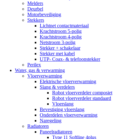
Melders
Deurbel
Motorbeveiliging
Stekkers
Lichtnet contactmateriaal
Krachtstroom 5-polig
Krachtstroom 4-polig
Netstroom 3-polig
Stekker + schakelaar
Stekker met kabel
UTP- Coax- & telefoonstekker
Perilex
Water, gas & verwarming
Vloerverwarming
Elektrische vloerverwarming
Slang & verdelers
Robot vloerverdeler composiet
Robot vloerverdeler standaard
Vloerslang
Bevestiging vloerslang
Onderdelen vloerverwarming
Naregeling
Radiatoren
Paneelradiatoren
Type 11 Softline 4plus