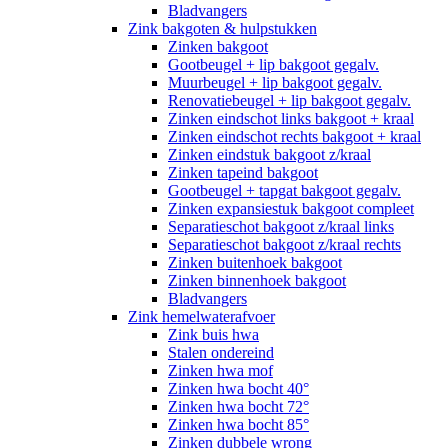
Bladvangers
Zink bakgoten & hulpstukken
Zinken bakgoot
Gootbeugel + lip bakgoot gegalv.
Muurbeugel + lip bakgoot gegalv.
Renovatiebeugel + lip bakgoot gegalv.
Zinken eindschot links bakgoot + kraal
Zinken eindschot rechts bakgoot + kraal
Zinken eindstuk bakgoot z/kraal
Zinken tapeind bakgoot
Gootbeugel + tapgat bakgoot gegalv.
Zinken expansiestuk bakgoot compleet
Separatieschot bakgoot z/kraal links
Separatieschot bakgoot z/kraal rechts
Zinken buitenhoek bakgoot
Zinken binnenhoek bakgoot
Bladvangers
Zink hemelwaterafvoer
Zink buis hwa
Stalen ondereind
Zinken hwa mof
Zinken hwa bocht 40°
Zinken hwa bocht 72°
Zinken hwa bocht 85°
Zinken dubbele wrong