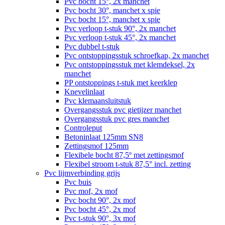
Pvc bocht 15°, 2x manchet
Pvc bocht 30°, manchet x spie
Pvc bocht 15°, manchet x spie
Pvc verloop t-stuk 90°, 2x manchet
Pvc verloop t-stuk 45°, 2x manchet
Pvc dubbel t-stuk
Pvc ontstoppingsstuk schroefkap, 2x manchet
Pvc ontstoppingsstuk met klemdeksel, 2x
manchet
PP ontstoppings t-stuk met keerklep
Knevelinlaat
Pvc klemaansluitstuk
Overgangsstuk pvc gietijzer manchet
Overgangsstuk pvc gres manchet
Controleput
Betoninlaat 125mm SN8
Zettingsmof 125mm
Flexibele bocht 87,5º met zettingsmof
Flexibel stroom t-stuk 87,5° incl. zetting
Pvc lijmverbinding grijs
Pvc buis
Pvc mof, 2x mof
Pvc bocht 90°, 2x mof
Pvc bocht 45°, 2x mof
Pvc t-stuk 90°, 3x mof