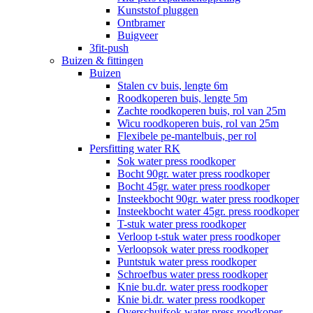
Kunststof pluggen
Ontbramer
Buigveer
3fit-push
Buizen & fittingen
Buizen
Stalen cv buis, lengte 6m
Roodkoperen buis, lengte 5m
Zachte roodkoperen buis, rol van 25m
Wicu roodkoperen buis, rol van 25m
Flexibele pe-mantelbuis, per rol
Persfitting water RK
Sok water press roodkoper
Bocht 90gr. water press roodkoper
Bocht 45gr. water press roodkoper
Insteekbocht 90gr. water press roodkoper
Insteekbocht water 45gr. press roodkoper
T-stuk water press roodkoper
Verloop t-stuk water press roodkoper
Verloopsok water press roodkoper
Puntstuk water press roodkoper
Schroefbus water press roodkoper
Knie bu.dr. water press roodkoper
Knie bi.dr. water press roodkoper
Overschuifsok water press roodkoper