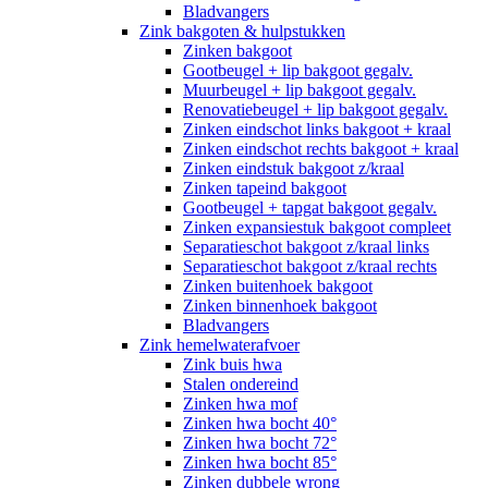
Bladvangers
Zink bakgoten & hulpstukken
Zinken bakgoot
Gootbeugel + lip bakgoot gegalv.
Muurbeugel + lip bakgoot gegalv.
Renovatiebeugel + lip bakgoot gegalv.
Zinken eindschot links bakgoot + kraal
Zinken eindschot rechts bakgoot + kraal
Zinken eindstuk bakgoot z/kraal
Zinken tapeind bakgoot
Gootbeugel + tapgat bakgoot gegalv.
Zinken expansiestuk bakgoot compleet
Separatieschot bakgoot z/kraal links
Separatieschot bakgoot z/kraal rechts
Zinken buitenhoek bakgoot
Zinken binnenhoek bakgoot
Bladvangers
Zink hemelwaterafvoer
Zink buis hwa
Stalen ondereind
Zinken hwa mof
Zinken hwa bocht 40°
Zinken hwa bocht 72°
Zinken hwa bocht 85°
Zinken dubbele wrong