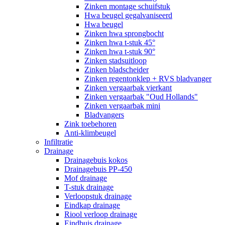
Zinken montage schuifstuk
Hwa beugel gegalvaniseerd
Hwa beugel
Zinken hwa sprongbocht
Zinken hwa t-stuk 45°
Zinken hwa t-stuk 90°
Zinken stadsuitloop
Zinken bladscheider
Zinken regentonklep + RVS bladvanger
Zinken vergaarbak vierkant
Zinken vergaarbak "Oud Hollands"
Zinken vergaarbak mini
Bladvangers
Zink toebehoren
Anti-klimbeugel
Infiltratie
Drainage
Drainagebuis kokos
Drainagebuis PP-450
Mof drainage
T-stuk drainage
Verloopstuk drainage
Eindkap drainage
Riool verloop drainage
Eindbuis drainage