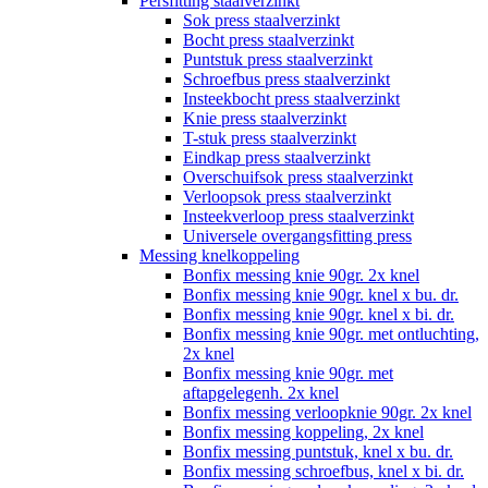
Persfitting staalverzinkt
Sok press staalverzinkt
Bocht press staalverzinkt
Puntstuk press staalverzinkt
Schroefbus press staalverzinkt
Insteekbocht press staalverzinkt
Knie press staalverzinkt
T-stuk press staalverzinkt
Eindkap press staalverzinkt
Overschuifsok press staalverzinkt
Verloopsok press staalverzinkt
Insteekverloop press staalverzinkt
Universele overgangsfitting press
Messing knelkoppeling
Bonfix messing knie 90gr. 2x knel
Bonfix messing knie 90gr. knel x bu. dr.
Bonfix messing knie 90gr. knel x bi. dr.
Bonfix messing knie 90gr. met ontluchting,
2x knel
Bonfix messing knie 90gr. met
aftapgelegenh. 2x knel
Bonfix messing verloopknie 90gr. 2x knel
Bonfix messing koppeling, 2x knel
Bonfix messing puntstuk, knel x bu. dr.
Bonfix messing schroefbus, knel x bi. dr.