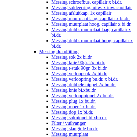
Messing schroefbus, capillair x bi.dr.
Messing soldeerring, uitw. x inw. capillair
Messing afsluitkap, 1x capillair
Messing muurplaat laag, capillair x bi.dr.
Messing muurplaat hoog, capillair x bi.dr.
Messing dubb. muurplaat laag, capillair x
bi.dr.
Messing dubb. muurplaat hoog, capillair x
bi.dr.
Messing draadfitting
Messing sok 2x bi.dr.
Messing knie 90gr. 2x bi.dr.
Messing t-stuk 90gr. 3x bi.dr.
Messing verloopsok 2x bi.dr.
Messing verloopring bu.dr. x bi.dr.
Messing dubbele nippel 2x bu.dr.
Messing knie bi.xbu.dr.
Messing verloopnippel 2x bu.dr.
Messing plug 1x bu.dr.
Messing moer 1x bi.dr.
Messing dop 1x bi.dr.
Messing soknippel bi.xbu.dr.
Filter / vuilvanger
Messing slangtule bu.dr.
Messing muurplaat