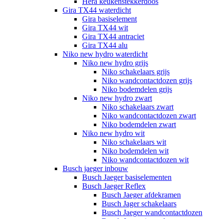
Hera keukenstekkerdoos
Gira TX44 waterdicht
Gira basiselement
Gira TX44 wit
Gira TX44 antraciet
Gira TX44 alu
Niko new hydro waterdicht
Niko new hydro grijs
Niko schakelaars grijs
Niko wandcontactdozen grijs
Niko bodemdelen grijs
Niko new hydro zwart
Niko schakelaars zwart
Niko wandcontactdozen zwart
Niko bodemdelen zwart
Niko new hydro wit
Niko schakelaars wit
Niko bodemdelen wit
Niko wandcontactdozen wit
Busch jaeger inbouw
Busch Jaeger basiselementen
Busch Jaeger Reflex
Busch Jaeger afdekramen
Busch Jager schakelaars
Busch Jaeger wandcontactdozen