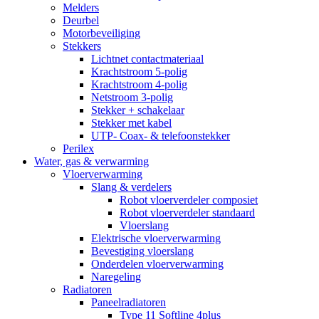
Melders
Deurbel
Motorbeveiliging
Stekkers
Lichtnet contactmateriaal
Krachtstroom 5-polig
Krachtstroom 4-polig
Netstroom 3-polig
Stekker + schakelaar
Stekker met kabel
UTP- Coax- & telefoonstekker
Perilex
Water, gas & verwarming
Vloerverwarming
Slang & verdelers
Robot vloerverdeler composiet
Robot vloerverdeler standaard
Vloerslang
Elektrische vloerverwarming
Bevestiging vloerslang
Onderdelen vloerverwarming
Naregeling
Radiatoren
Paneelradiatoren
Type 11 Softline 4plus