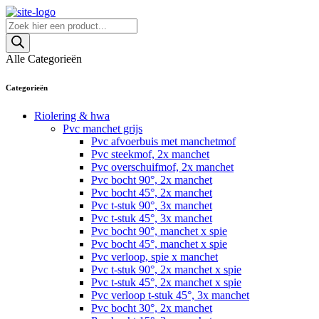
Skip
to
Producten
content
zoeken
Alle Categorieën
Categorieën
Riolering & hwa
Pvc manchet grijs
Pvc afvoerbuis met manchetmof
Pvc steekmof, 2x manchet
Pvc overschuifmof, 2x manchet
Pvc bocht 90°, 2x manchet
Pvc bocht 45°, 2x manchet
Pvc t-stuk 90°, 3x manchet
Pvc t-stuk 45°, 3x manchet
Pvc bocht 90°, manchet x spie
Pvc bocht 45°, manchet x spie
Pvc verloop, spie x manchet
Pvc t-stuk 90°, 2x manchet x spie
Pvc t-stuk 45°, 2x manchet x spie
Pvc verloop t-stuk 45°, 3x manchet
Pvc bocht 30°, 2x manchet