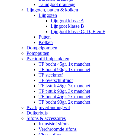
Taludgoot drainage
Lijngoten, putten & kolken
Lijngoten
Lijngoot klasse A
Lijngoot klasse B
Lijngoot klasse C, D, E en F
Putten
Kolken
Dompelpompen
Pompputten
Pvc topfit hulpstukken
TF bocht 45gr. 1x manchet
TF bocht 90gr. 1x manchet
TF steekmof
TF overschuifmof
TF t-stuk 45gr. 3x manchet
TF t-stuk 90gr. 3x manchet
TF bocht 45gr. 2x manchet
TF bocht 90gr. 2x manchet
Pvc lijmverbinding wit
Duikerbuis
Sifons & accessoires
Kunststof sifons
Verchroomde sifons
Closet afvoer