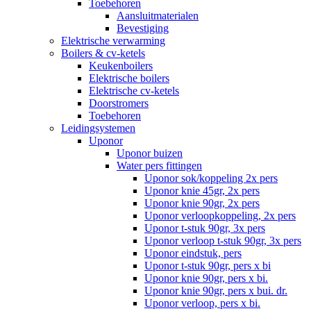
Toebehoren
Aansluitmaterialen
Bevestiging
Elektrische verwarming
Boilers & cv-ketels
Keukenboilers
Elektrische boilers
Elektrische cv-ketels
Doorstromers
Toebehoren
Leidingsystemen
Uponor
Uponor buizen
Water pers fittingen
Uponor sok/koppeling 2x pers
Uponor knie 45gr, 2x pers
Uponor knie 90gr, 2x pers
Uponor verloopkoppeling, 2x pers
Uponor t-stuk 90gr, 3x pers
Uponor verloop t-stuk 90gr, 3x pers
Uponor eindstuk, pers
Uponor t-stuk 90gr, pers x bi
Uponor knie 90gr, pers x bi.
Uponor knie 90gr, pers x bui. dr.
Uponor verloop, pers x bi.