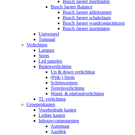
Busch Jaeger inzetplaten
Busch Jaeger Balance
Busch Jaeger afdekramen
Busch Jaeger schakelaars
Busch Jaeger wandcontactdozen
Busch Jaeger inzetplaten
Universeel
Tuinpaal
Verlichting
Lampen
Spots
Led panelen
Buitenverlichting
Up & down verlichting
(Prik-) Spots
Schijnwerpers
Terreinverlichting
Wand- & plafondverlichting
TL verlichting
Groepenkasten
Voorbedrade kasten
Ledige kasten
Inbouwcomponenten
Automaat
Aardlek