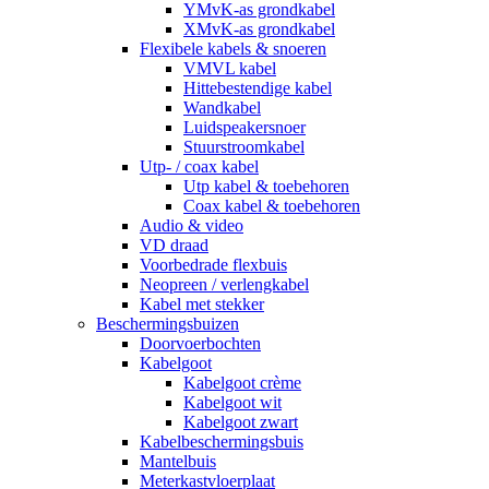
YMvK-as grondkabel
XMvK-as grondkabel
Flexibele kabels & snoeren
VMVL kabel
Hittebestendige kabel
Wandkabel
Luidspeakersnoer
Stuurstroomkabel
Utp- / coax kabel
Utp kabel & toebehoren
Coax kabel & toebehoren
Audio & video
VD draad
Voorbedrade flexbuis
Neopreen / verlengkabel
Kabel met stekker
Beschermingsbuizen
Doorvoerbochten
Kabelgoot
Kabelgoot crème
Kabelgoot wit
Kabelgoot zwart
Kabelbeschermingsbuis
Mantelbuis
Meterkastvloerplaat