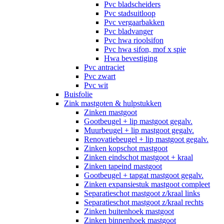
Pvc bladscheiders
Pvc stadsuitloop
Pvc vergaarbakken
Pvc bladvanger
Pvc hwa rioolsifon
Pvc hwa sifon, mof x spie
Hwa bevestiging
Pvc antraciet
Pvc zwart
Pvc wit
Buisfolie
Zink mastgoten & hulpstukken
Zinken mastgoot
Gootbeugel + lip mastgoot gegalv.
Muurbeugel + lip mastgoot gegalv.
Renovatiebeugel + lip mastgoot gegalv.
Zinken kopschot mastgoot
Zinken eindschot mastgoot + kraal
Zinken tapeind mastgoot
Gootbeugel + tapgat mastgoot gegalv.
Zinken expansiestuk mastgoot compleet
Separatieschot mastgoot z/kraal links
Separatieschot mastgoot z/kraal rechts
Zinken buitenhoek mastgoot
Zinken binnenhoek mastgoot