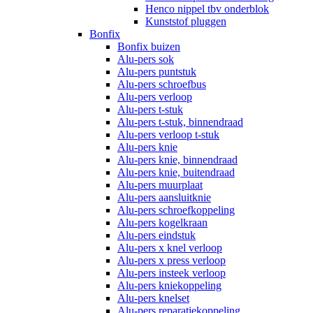
Henco nippel tbv onderblok
Kunststof pluggen
Bonfix
Bonfix buizen
Alu-pers sok
Alu-pers puntstuk
Alu-pers schroefbus
Alu-pers verloop
Alu-pers t-stuk
Alu-pers t-stuk, binnendraad
Alu-pers verloop t-stuk
Alu-pers knie
Alu-pers knie, binnendraad
Alu-pers knie, buitendraad
Alu-pers muurplaat
Alu-pers aansluitknie
Alu-pers schroefkoppeling
Alu-pers kogelkraan
Alu-pers eindstuk
Alu-pers x knel verloop
Alu-pers x press verloop
Alu-pers insteek verloop
Alu-pers kniekoppeling
Alu-pers knelset
Alu-pers reparatiekoppeling