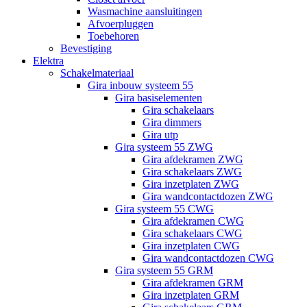
Wasmachine aansluitingen
Afvoerpluggen
Toebehoren
Bevestiging
Elektra
Schakelmateriaal
Gira inbouw systeem 55
Gira basiselementen
Gira schakelaars
Gira dimmers
Gira utp
Gira systeem 55 ZWG
Gira afdekramen ZWG
Gira schakelaars ZWG
Gira inzetplaten ZWG
Gira wandcontactdozen ZWG
Gira systeem 55 CWG
Gira afdekramen CWG
Gira schakelaars CWG
Gira inzetplaten CWG
Gira wandcontactdozen CWG
Gira systeem 55 GRM
Gira afdekramen GRM
Gira inzetplaten GRM