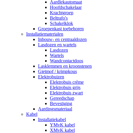
Aardlekautomaat
Hoofdschakelaar
Krachtgroep
Beltrafo's
Schakelklok
Groepenkast toebehoren
Installatiematerialen
Inbouw- en centraaldozen
Lasdozen en wartels
Lasdozen
Wartels
Wandcontactdoos
Lasklemmen en kroonstenen
Gietmof / krimpkous
Elektrobuizen
Elektrobuis crème
Elektrobuis grijs
Elektrobuis zwart
Gereedschap
Bevestiging
Aardingsmateriaal
Kabel
Installatiekabel
YMvK kabel
XMvK kabel