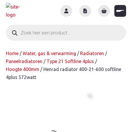
Skip
to
content
Producten
zoeken
Home
/
Water, gas & verwarming
/
Radiatoren
/
Paneelradiatoren
/
Type 21 Softline 4plus
/
Hoogte 400mm
/ Henrad radiator 400-21-600 softline
4plus 572watt