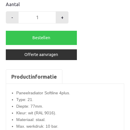
Aantal
-
+
Henrad
radiator
400-
Bestellen
21-
600
Offerte aanvragen
softline
4plus
572watt
Productinformatie
aantal
Paneelradiator Softline 4plus.
Type: 21.
Diepte: 77mm.
Kleur: wit (RAL 9016).
Materiaal: staal.
Max. werkdruk: 10 bar.