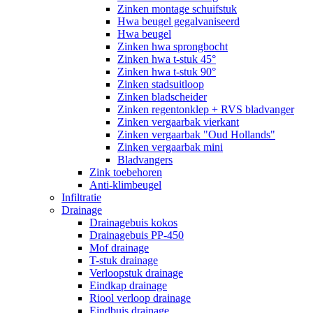
Zinken montage schuifstuk
Hwa beugel gegalvaniseerd
Hwa beugel
Zinken hwa sprongbocht
Zinken hwa t-stuk 45°
Zinken hwa t-stuk 90°
Zinken stadsuitloop
Zinken bladscheider
Zinken regentonklep + RVS bladvanger
Zinken vergaarbak vierkant
Zinken vergaarbak "Oud Hollands"
Zinken vergaarbak mini
Bladvangers
Zink toebehoren
Anti-klimbeugel
Infiltratie
Drainage
Drainagebuis kokos
Drainagebuis PP-450
Mof drainage
T-stuk drainage
Verloopstuk drainage
Eindkap drainage
Riool verloop drainage
Eindbuis drainage