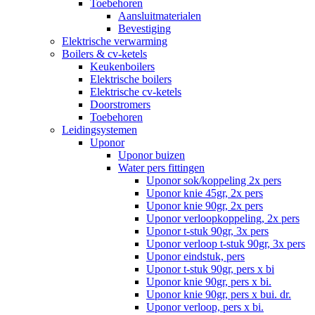
Toebehoren
Aansluitmaterialen
Bevestiging
Elektrische verwarming
Boilers & cv-ketels
Keukenboilers
Elektrische boilers
Elektrische cv-ketels
Doorstromers
Toebehoren
Leidingsystemen
Uponor
Uponor buizen
Water pers fittingen
Uponor sok/koppeling 2x pers
Uponor knie 45gr, 2x pers
Uponor knie 90gr, 2x pers
Uponor verloopkoppeling, 2x pers
Uponor t-stuk 90gr, 3x pers
Uponor verloop t-stuk 90gr, 3x pers
Uponor eindstuk, pers
Uponor t-stuk 90gr, pers x bi
Uponor knie 90gr, pers x bi.
Uponor knie 90gr, pers x bui. dr.
Uponor verloop, pers x bi.