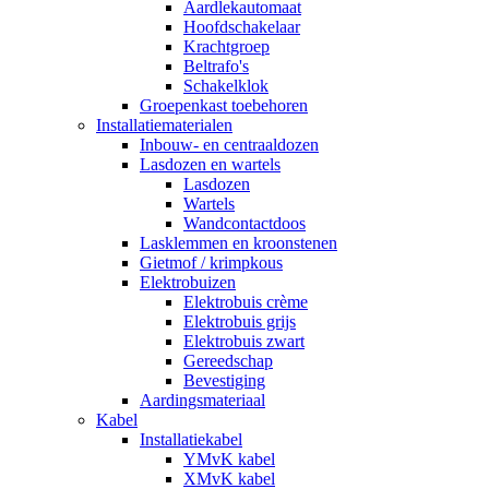
Aardlekautomaat
Hoofdschakelaar
Krachtgroep
Beltrafo's
Schakelklok
Groepenkast toebehoren
Installatiematerialen
Inbouw- en centraaldozen
Lasdozen en wartels
Lasdozen
Wartels
Wandcontactdoos
Lasklemmen en kroonstenen
Gietmof / krimpkous
Elektrobuizen
Elektrobuis crème
Elektrobuis grijs
Elektrobuis zwart
Gereedschap
Bevestiging
Aardingsmateriaal
Kabel
Installatiekabel
YMvK kabel
XMvK kabel