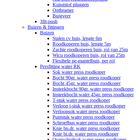
Kunststof pluggen
Ontbramer
Buigveer
3fit-push
Buizen & fittingen
Buizen
Stalen cv buis, lengte 6m
Roodkoperen buis, lengte 5m
Zachte roodkoperen buis, rol van 25m
Wicu roodkoperen buis, rol van 25m
Flexibele pe-mantelbuis, per rol
Persfitting water RK
Sok water press roodkoper
Bocht 90gr. water press roodkoper
Bocht 45gr. water press roodkoper
Insteekbocht 90gr. water press roodkoper
Insteekbocht water 45gr. press roodkoper
T-stuk water press roodkoper
Verloop t-stuk water press roodkoper
Verloopsok water press roodkoper
Puntstuk water press roodkoper
Schroefbus water press roodkoper
Knie bu.dr. water press roodkoper
Knie bi.dr. water press roodkoper
Overschuifsok water press roodkoper