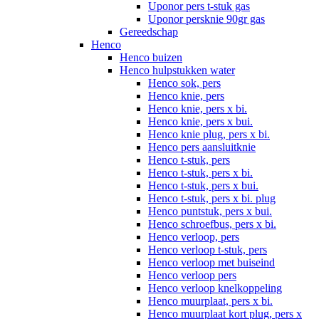
Uponor pers t-stuk gas
Uponor persknie 90gr gas
Gereedschap
Henco
Henco buizen
Henco hulpstukken water
Henco sok, pers
Henco knie, pers
Henco knie, pers x bi.
Henco knie, pers x bui.
Henco knie plug, pers x bi.
Henco pers aansluitknie
Henco t-stuk, pers
Henco t-stuk, pers x bi.
Henco t-stuk, pers x bui.
Henco t-stuk, pers x bi. plug
Henco puntstuk, pers x bui.
Henco schroefbus, pers x bi.
Henco verloop, pers
Henco verloop t-stuk, pers
Henco verloop met buiseind
Henco verloop pers
Henco verloop knelkoppeling
Henco muurplaat, pers x bi.
Henco muurplaat kort plug, pers x