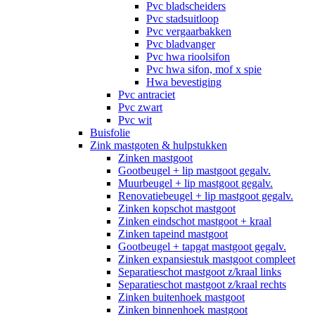
Pvc bladscheiders
Pvc stadsuitloop
Pvc vergaarbakken
Pvc bladvanger
Pvc hwa rioolsifon
Pvc hwa sifon, mof x spie
Hwa bevestiging
Pvc antraciet
Pvc zwart
Pvc wit
Buisfolie
Zink mastgoten & hulpstukken
Zinken mastgoot
Gootbeugel + lip mastgoot gegalv.
Muurbeugel + lip mastgoot gegalv.
Renovatiebeugel + lip mastgoot gegalv.
Zinken kopschot mastgoot
Zinken eindschot mastgoot + kraal
Zinken tapeind mastgoot
Gootbeugel + tapgat mastgoot gegalv.
Zinken expansiestuk mastgoot compleet
Separatieschot mastgoot z/kraal links
Separatieschot mastgoot z/kraal rechts
Zinken buitenhoek mastgoot
Zinken binnenhoek mastgoot