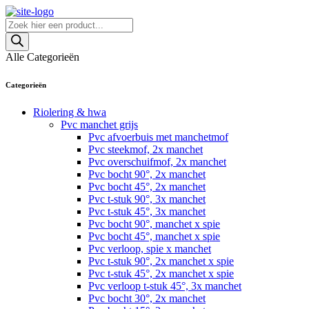
Skip
to
Producten
content
zoeken
Alle Categorieën
Categorieën
Riolering & hwa
Pvc manchet grijs
Pvc afvoerbuis met manchetmof
Pvc steekmof, 2x manchet
Pvc overschuifmof, 2x manchet
Pvc bocht 90°, 2x manchet
Pvc bocht 45°, 2x manchet
Pvc t-stuk 90°, 3x manchet
Pvc t-stuk 45°, 3x manchet
Pvc bocht 90°, manchet x spie
Pvc bocht 45°, manchet x spie
Pvc verloop, spie x manchet
Pvc t-stuk 90°, 2x manchet x spie
Pvc t-stuk 45°, 2x manchet x spie
Pvc verloop t-stuk 45°, 3x manchet
Pvc bocht 30°, 2x manchet