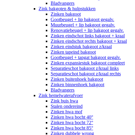
Bladvangers
Zink bakgoten & hulpstukken
Zinken bakgoot
Gootbeugel + lip bakgoot gegalv.
Muurbeugel + lip bakgoot gegalv.
Renovatiebeugel + lip bakgoot gegalv.
Zinken eindschot links bakgoot + kraal
Zinken eindschot rechts bakgoot + kraal
Zinken eindstuk bakgoot z/kraal
Zinken tapeind bakgoot
Gootbeugel + tapgat bakgoot gegalv.
Zinken expansiestuk bakgoot compleet
Separatieschot bakgoot z/kraal links
Separatieschot bakgoot z/kraal rechts
Zinken buitenhoek bakgoot
Zinken binnenhoek bakgoot
Bladvangers
Zink hemelwaterafvoer
Zink buis hwa
Stalen ondereind
Zinken hwa mof
Zinken hwa bocht 40°
Zinken hwa bocht 72°
Zinken hwa bocht 85°
Zinken dubbele wrong