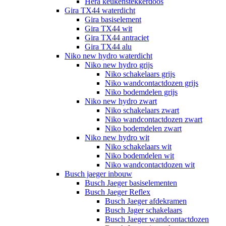
Hera keukenstekkerdoos
Gira TX44 waterdicht
Gira basiselement
Gira TX44 wit
Gira TX44 antraciet
Gira TX44 alu
Niko new hydro waterdicht
Niko new hydro grijs
Niko schakelaars grijs
Niko wandcontactdozen grijs
Niko bodemdelen grijs
Niko new hydro zwart
Niko schakelaars zwart
Niko wandcontactdozen zwart
Niko bodemdelen zwart
Niko new hydro wit
Niko schakelaars wit
Niko bodemdelen wit
Niko wandcontactdozen wit
Busch jaeger inbouw
Busch Jaeger basiselementen
Busch Jaeger Reflex
Busch Jaeger afdekramen
Busch Jager schakelaars
Busch Jaeger wandcontactdozen