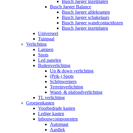
Busch Jaeger inzetplaten
Busch Jaeger Balance
Busch Jaeger afdekramen
Busch Jaeger schakelaars
Busch Jaeger wandcontactdozen
Busch Jaeger inzetplaten
Universeel
Tuinpaal
Verlichting
Lampen
Spots
Led panelen
Buitenverlichting
Up & down verlichting
(Prik-) Spots
Schijnwerpers
Terreinverlichting
Wand- & plafondverlichting
TL verlichting
Groepenkasten
Voorbedrade kasten
Ledige kasten
Inbouwcomponenten
Automaat
Aardlek