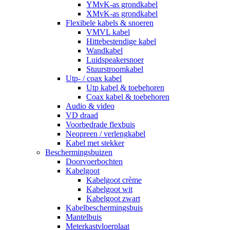
YMvK-as grondkabel
XMvK-as grondkabel
Flexibele kabels & snoeren
VMVL kabel
Hittebestendige kabel
Wandkabel
Luidspeakersnoer
Stuurstroomkabel
Utp- / coax kabel
Utp kabel & toebehoren
Coax kabel & toebehoren
Audio & video
VD draad
Voorbedrade flexbuis
Neopreen / verlengkabel
Kabel met stekker
Beschermingsbuizen
Doorvoerbochten
Kabelgoot
Kabelgoot crème
Kabelgoot wit
Kabelgoot zwart
Kabelbeschermingsbuis
Mantelbuis
Meterkastvloerplaat