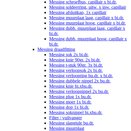
Messing schroefbus, capillair x bi.dr.
Messing soldeerring, uitw. x inw. capillair
Messing afsluitkap, 1x capillair
Messing muurplaat laag, capillair x bi.dr.
Messing muurplaat hoog, capillair x bi.dr.
Messing dubb. muurplaat laag, capillair x
bi.dr.
Messing dubb. muurplaat hoog, capillair x
bi.dr.
Messing draadfitting
Messing sok 2x bi.dr.
Messing knie 90gr. 2x bi.dr.
Messing t-stuk 90gr. 3x bi.dr.
Messing verloopsok 2x bi.dr.
Messing verloopring bu.dr. x bi.dr.
Messing dubbele nippel 2x bu.dr.
Messing knie bi.xbu.dr.
Messing verloopnippel 2x bu.dr.
Messing plug 1x bu.dr.
Messing moer 1x bi.dr.
Messing dop 1x bi.dr.
Messing soknippel bi.xbu.dr.
Filter / vuilvanger
Messing slangtule bu.dr.
Messing muurplaat