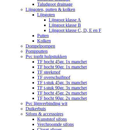
Taludgoot drainage
Lijngoten, putten & kolken
Lijngoten
Lijngoot klasse A
Lijngoot klasse B
Lijngoot klasse C, D, E en F
Putten
Kolken
Dompelpompen
Pompputten
Pvc topfit hulpstukken
TF bocht 45gr. 1x manchet
TF bocht 90gr. 1x manchet
TF steekmof
TF overschuifmof
TF t-stuk 45gr. 3x manchet
TF t-stuk 90gr. 3x manchet
TF bocht 45gr. 2x manchet
TF bocht 90gr. 2x manchet
Pvc lijmverbinding wit
Duikerbuis
Sifons & accessoires
Kunststof sifons
Verchroomde sifons
Closet afvoer