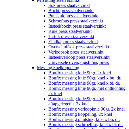
Persfitting staalverzinkt
Sok press staalverzinkt
Bocht press staalverzinkt
Puntstuk press staalverzinkt
Schroefbus press staalverzinkt
Insteekbocht press staalverzinkt
Knie press staalverzinkt
T-stuk press staalverzinkt
Eindkap press staalverzinkt
Overschuifsok press staalverzinkt
Verloopsok press staalverzinkt
Insteekverloop press staalverzinkt
Universele overgangsfitting press
Messing knelkoppeling
Bonfix messing knie 90gr. 2x knel
Bonfix messing knie 90gr. knel x bu. dr.
Bonfix messing knie 90gr. knel x bi. dr.
Bonfix messing knie 90gr. met ontluchting,
2x knel
Bonfix messing knie 90gr. met
aftapgelegenh. 2x knel
Bonfix messing verloopknie 90gr. 2x knel
Bonfix messing koppeling, 2x knel
Bonfix messing puntstuk, knel x bu. dr.
Bonfix messing schroefbus, knel x bi. dr.