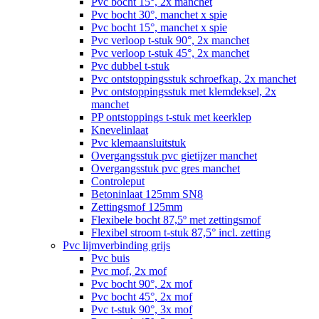
Pvc bocht 15°, 2x manchet
Pvc bocht 30°, manchet x spie
Pvc bocht 15°, manchet x spie
Pvc verloop t-stuk 90°, 2x manchet
Pvc verloop t-stuk 45°, 2x manchet
Pvc dubbel t-stuk
Pvc ontstoppingsstuk schroefkap, 2x manchet
Pvc ontstoppingsstuk met klemdeksel, 2x
manchet
PP ontstoppings t-stuk met keerklep
Knevelinlaat
Pvc klemaansluitstuk
Overgangsstuk pvc gietijzer manchet
Overgangsstuk pvc gres manchet
Controleput
Betoninlaat 125mm SN8
Zettingsmof 125mm
Flexibele bocht 87,5º met zettingsmof
Flexibel stroom t-stuk 87,5° incl. zetting
Pvc lijmverbinding grijs
Pvc buis
Pvc mof, 2x mof
Pvc bocht 90°, 2x mof
Pvc bocht 45°, 2x mof
Pvc t-stuk 90°, 3x mof