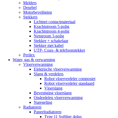
Melders
Deurbel
Motorbeveiliging
Stekkers
Lichtnet contactmateriaal
Krachtstroom 5-polig
Krachtstroom 4-polig
Netstroom 3-polig
Stekker + schakelaar
Stekker met kabel
UTP- Coax- & telefoonstekker
Perilex
Water, gas & verwarming
Vloerverwarming
Elektrische vloerverwarming
Slang & verdelers
Robot vloerverdeler composiet
Robot vloerverdeler standaard
Vloerslang
Bevestiging vloerslang
Onderdelen vloerverwarming
Naregeling
Radiatoren
Paneelradiatoren
Type 11 Softline 4plus