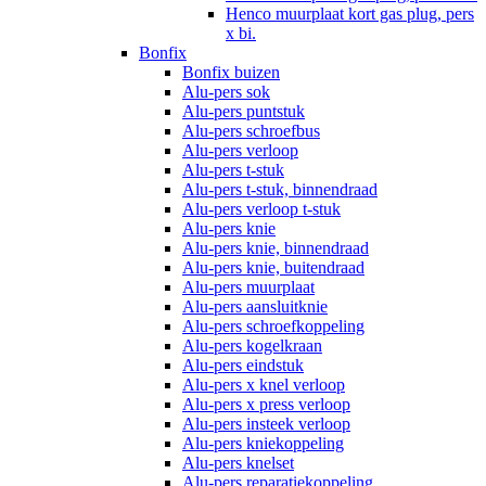
Henco muurplaat kort gas plug, pers
x bi.
Bonfix
Bonfix buizen
Alu-pers sok
Alu-pers puntstuk
Alu-pers schroefbus
Alu-pers verloop
Alu-pers t-stuk
Alu-pers t-stuk, binnendraad
Alu-pers verloop t-stuk
Alu-pers knie
Alu-pers knie, binnendraad
Alu-pers knie, buitendraad
Alu-pers muurplaat
Alu-pers aansluitknie
Alu-pers schroefkoppeling
Alu-pers kogelkraan
Alu-pers eindstuk
Alu-pers x knel verloop
Alu-pers x press verloop
Alu-pers insteek verloop
Alu-pers kniekoppeling
Alu-pers knelset
Alu-pers reparatiekoppeling