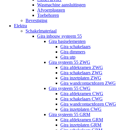
Wasmachine aansluitingen
Afvoerpluggen
Toebehoren
Bevestiging
Elektra
Schakelmateriaal
Gira inbouw systeem 55
Gira basiselementen
Gira schakelaars
Gira dimmers
Gira utp
Gira systeem 55 ZWG
Gira afdekramen ZWG
Gira schakelaars ZWG
Gira inzetplaten ZWG
Gira wandcontactdozen ZWG
Gira systeem 55 CWG
Gira afdekramen CWG
Gira schakelaars CWG
Gira wandcontactdozen CWG
Gira inzetplaten CWG
Gira systeem 55 GRM
Gira afdekramen GRM
Gira inzetplaten GRM