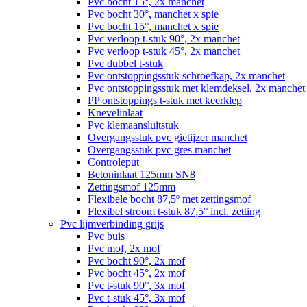
Pvc bocht 15°, 2x manchet
Pvc bocht 30°, manchet x spie
Pvc bocht 15°, manchet x spie
Pvc verloop t-stuk 90°, 2x manchet
Pvc verloop t-stuk 45°, 2x manchet
Pvc dubbel t-stuk
Pvc ontstoppingsstuk schroefkap, 2x manchet
Pvc ontstoppingsstuk met klemdeksel, 2x manchet
PP ontstoppings t-stuk met keerklep
Knevelinlaat
Pvc klemaansluitstuk
Overgangsstuk pvc gietijzer manchet
Overgangsstuk pvc gres manchet
Controleput
Betoninlaat 125mm SN8
Zettingsmof 125mm
Flexibele bocht 87,5º met zettingsmof
Flexibel stroom t-stuk 87,5° incl. zetting
Pvc lijmverbinding grijs
Pvc buis
Pvc mof, 2x mof
Pvc bocht 90°, 2x mof
Pvc bocht 45°, 2x mof
Pvc t-stuk 90°, 3x mof
Pvc t-stuk 45°, 3x mof