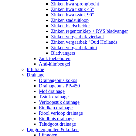
Zinken hwa sprongbocht
Zinken hwa t-stuk 45°
Zinken hwa t-stuk 90°
Zinken stadsuitloop
Zinken bladscheider
Zinken regentonklep + RVS bladvanger
Zinken vergaarbak vierkant
Zinken vergaarbak "Oud Hollands"
Zinken vergaarbak mini
Bladvangers
Zink toebehoren
Anti-klimbeugel
Infiltratie
Drainage
Drainagebuis kokos
Drainagebuis PP-450
Mof drainage
T-stuk drainage
Verloopstuk drainage
Eindkap drainage
Riool verloop drainage
Eindbuis drainage
Taludgoot drainage
Lijngoten, putten & kolken
Lijngoten