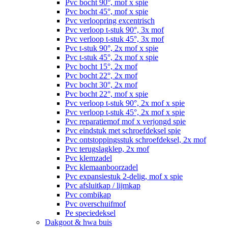
Pvc bocht 90°, mof x spie
Pvc bocht 45°, mof x spie
Pvc verloopring excentrisch
Pvc verloop t-stuk 90°, 3x mof
Pvc verloop t-stuk 45°, 3x mof
Pvc t-stuk 90°, 2x mof x spie
Pvc t-stuk 45°, 2x mof x spie
Pvc bocht 15°, 2x mof
Pvc bocht 22°, 2x mof
Pvc bocht 30°, 2x mof
Pvc bocht 22°, mof x spie
Pvc verloop t-stuk 90°, 2x mof x spie
Pvc verloop t-stuk 45°, 2x mof x spie
Pvc reparatiemof mof x verjongd spie
Pvc eindstuk met schroefdeksel spie
Pvc ontstoppingsstuk schroefdeksel, 2x mof
Pvc terugslagklep, 2x mof
Pvc klemzadel
Pvc klemaanboorzadel
Pvc expansiestuk 2-delig, mof x spie
Pvc afsluitkap / lijmkap
Pvc combikap
Pvc overschuifmof
Pe speciedeksel
Dakgoot & hwa buis