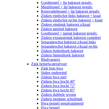
Gootbeugel + lip bakgoot gegalv.
Muurbeugel + lip bakgoot gegalv.
Renovatiebeugel + lip bakgoot gegalv.
Zinken eindschot links bakgoot + kraal
Zinken eindschot rechts bakgoot + kraal
Zinken eindstuk bakgoot z/kraal
Zinken tapeind bakgoot
Gootbeugel + tapgat bakgoot gegalv.
Zinken expansiestuk bakgoot compleet
Separatieschot bakgoot z/kraal links
Separatieschot bakgoot z/kraal rechts
Zinken buitenhoek bakgoot
Zinken binnenhoek bakgoot
Bladvangers
Zink hemelwaterafvoer
Zink buis hwa
Stalen ondereind
Zinken hwa mof
Zinken hwa bocht 40°
Zinken hwa bocht 72°
Zinken hwa bocht 85°
Zinken dubbele wrong
Zinken montage schuifstuk
Hwa beugel gegalvaniseerd
Hwa beugel