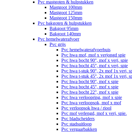
Pvc mastgoten & hulpstukken
Mastgoot 100mm
Mastgoot 125mm
Mastgoot 150mm
Pvc bakgoten & hulpstukken
Bakgoot 95mm
Bakgoot 140mm
Pvc hemelwaterafvoer
Pvc grijs
Pvc hemelwaterafvoerbuis
Pvc hwa mof, mof x verjongd spie
Pvc hwa bocht 90°, mof x verj. spie
Pvc hwa bocht 45°, mof x verj. spie
Pvc hwa t-stuk 90°, 2x mof 1x verj. s
Pvc hwa t-stuk 45°, 2x mof 1x verj. s
Pvc hwa bocht 90°, mof x spie
Pvc hwa bocht 45°, mof x spie
Pvc hwa bocht 22°, mof x spie
Pvc hwa verloopring, mof x spie
Pvc hwa verloopsok, mof x mof
Pvc verloopsok hwa / riool
Pvc mof verlengd, mof x verj. spie.
Pvc bladscheiders
Pvc stadsuitloop
Pvc vergaarbakken