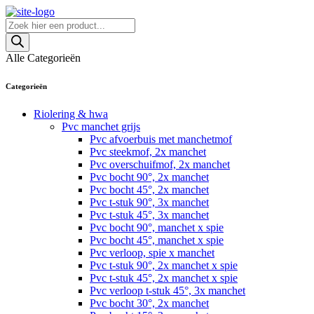
Skip
to
Producten
content
zoeken
Alle Categorieën
Categorieën
Riolering & hwa
Pvc manchet grijs
Pvc afvoerbuis met manchetmof
Pvc steekmof, 2x manchet
Pvc overschuifmof, 2x manchet
Pvc bocht 90°, 2x manchet
Pvc bocht 45°, 2x manchet
Pvc t-stuk 90°, 3x manchet
Pvc t-stuk 45°, 3x manchet
Pvc bocht 90°, manchet x spie
Pvc bocht 45°, manchet x spie
Pvc verloop, spie x manchet
Pvc t-stuk 90°, 2x manchet x spie
Pvc t-stuk 45°, 2x manchet x spie
Pvc verloop t-stuk 45°, 3x manchet
Pvc bocht 30°, 2x manchet