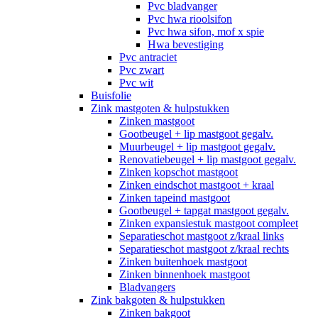
Pvc bladvanger
Pvc hwa rioolsifon
Pvc hwa sifon, mof x spie
Hwa bevestiging
Pvc antraciet
Pvc zwart
Pvc wit
Buisfolie
Zink mastgoten & hulpstukken
Zinken mastgoot
Gootbeugel + lip mastgoot gegalv.
Muurbeugel + lip mastgoot gegalv.
Renovatiebeugel + lip mastgoot gegalv.
Zinken kopschot mastgoot
Zinken eindschot mastgoot + kraal
Zinken tapeind mastgoot
Gootbeugel + tapgat mastgoot gegalv.
Zinken expansiestuk mastgoot compleet
Separatieschot mastgoot z/kraal links
Separatieschot mastgoot z/kraal rechts
Zinken buitenhoek mastgoot
Zinken binnenhoek mastgoot
Bladvangers
Zink bakgoten & hulpstukken
Zinken bakgoot