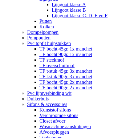
Lijngoot klasse A
Lijngoot klasse B
Lijngoot klasse C, D, E en F
Putten
Kolken
Dompelpompen
Pompputten
Pvc topfit hulpstukken
TF bocht 45gr. 1x manchet
TF bocht 90gr. 1x manchet
TF steekmof
TF overschuifmof
TF t-stuk 45gr. 3x manchet
TF t-stuk 90gr. 3x manchet
TF bocht 45gr. 2x manchet
TF bocht 90gr. 2x manchet
Pvc lijmverbinding wit
Duikerbuis
Sifons & accessoires
Kunststof sifons
Verchroomde sifons
Closet afvoer
Wasmachine aansluitingen
Afvoerpluggen
Toebehoren