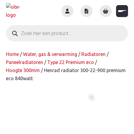
Skip
to
content
Producten
zoeken
Home
/
Water, gas & verwarming
/
Radiatoren
/
Paneelradiatoren
/
Type 22 Premium eco
/
Hoogte 300mm
/ Henrad radiator 300-22-900 premium
eco 840watt