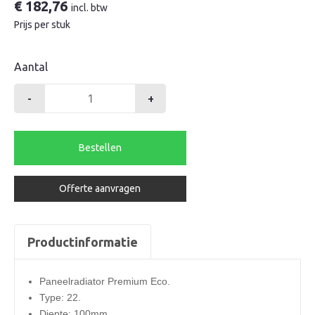
€
182,76
incl. btw
Prijs per stuk
Aantal
-
+
Henrad
radiator
300-
Bestellen
22-
900
Offerte aanvragen
premium
eco
840watt
Productinformatie
aantal
Paneelradiator Premium Eco.
Type: 22.
Diepte: 100mm.