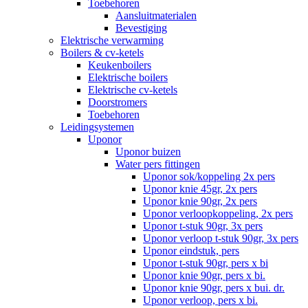
Toebehoren
Aansluitmaterialen
Bevestiging
Elektrische verwarming
Boilers & cv-ketels
Keukenboilers
Elektrische boilers
Elektrische cv-ketels
Doorstromers
Toebehoren
Leidingsystemen
Uponor
Uponor buizen
Water pers fittingen
Uponor sok/koppeling 2x pers
Uponor knie 45gr, 2x pers
Uponor knie 90gr, 2x pers
Uponor verloopkoppeling, 2x pers
Uponor t-stuk 90gr, 3x pers
Uponor verloop t-stuk 90gr, 3x pers
Uponor eindstuk, pers
Uponor t-stuk 90gr, pers x bi
Uponor knie 90gr, pers x bi.
Uponor knie 90gr, pers x bui. dr.
Uponor verloop, pers x bi.