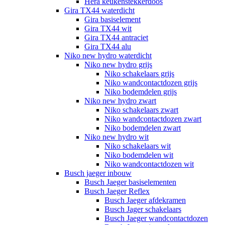
Hera keukenstekkerdoos
Gira TX44 waterdicht
Gira basiselement
Gira TX44 wit
Gira TX44 antraciet
Gira TX44 alu
Niko new hydro waterdicht
Niko new hydro grijs
Niko schakelaars grijs
Niko wandcontactdozen grijs
Niko bodemdelen grijs
Niko new hydro zwart
Niko schakelaars zwart
Niko wandcontactdozen zwart
Niko bodemdelen zwart
Niko new hydro wit
Niko schakelaars wit
Niko bodemdelen wit
Niko wandcontactdozen wit
Busch jaeger inbouw
Busch Jaeger basiselementen
Busch Jaeger Reflex
Busch Jaeger afdekramen
Busch Jager schakelaars
Busch Jaeger wandcontactdozen