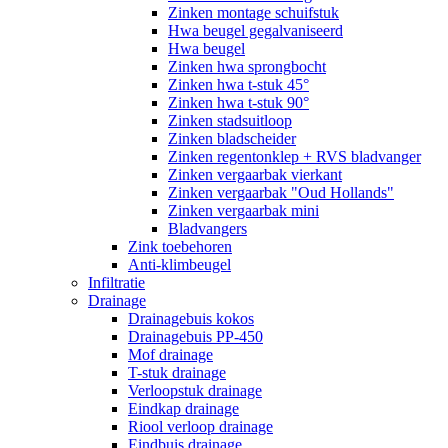
Zinken montage schuifstuk
Hwa beugel gegalvaniseerd
Hwa beugel
Zinken hwa sprongbocht
Zinken hwa t-stuk 45°
Zinken hwa t-stuk 90°
Zinken stadsuitloop
Zinken bladscheider
Zinken regentonklep + RVS bladvanger
Zinken vergaarbak vierkant
Zinken vergaarbak "Oud Hollands"
Zinken vergaarbak mini
Bladvangers
Zink toebehoren
Anti-klimbeugel
Infiltratie
Drainage
Drainagebuis kokos
Drainagebuis PP-450
Mof drainage
T-stuk drainage
Verloopstuk drainage
Eindkap drainage
Riool verloop drainage
Eindbuis drainage