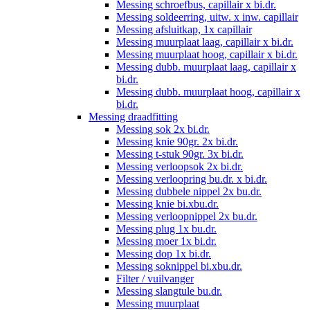
Messing schroefbus, capillair x bi.dr.
Messing soldeerring, uitw. x inw. capillair
Messing afsluitkap, 1x capillair
Messing muurplaat laag, capillair x bi.dr.
Messing muurplaat hoog, capillair x bi.dr.
Messing dubb. muurplaat laag, capillair x
bi.dr.
Messing dubb. muurplaat hoog, capillair x
bi.dr.
Messing draadfitting
Messing sok 2x bi.dr.
Messing knie 90gr. 2x bi.dr.
Messing t-stuk 90gr. 3x bi.dr.
Messing verloopsok 2x bi.dr.
Messing verloopring bu.dr. x bi.dr.
Messing dubbele nippel 2x bu.dr.
Messing knie bi.xbu.dr.
Messing verloopnippel 2x bu.dr.
Messing plug 1x bu.dr.
Messing moer 1x bi.dr.
Messing dop 1x bi.dr.
Messing soknippel bi.xbu.dr.
Filter / vuilvanger
Messing slangtule bu.dr.
Messing muurplaat