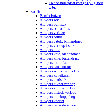
Henco muurplaat kort gas plug, pers
x bi.
Bonfix
Bonfix buizen
Alu-pers sok
Alu-pers puntstuk
Alu-pers schroefbus
Alu-pers verloop
Alu-pers t-stuk
Alu-pers t-stuk, binnendraad
Alu-pers verloop t-stuk
Alu-pers knie
Alu-pers knie, binnendraad
Alu-pers knie, buitendraad
Alu-pers muurplaat
Alu-pers aansluitknie
Alu-pers schroefkoppeling
Alu-pers kogelkraan
Alu-pers eindstuk
Alu-pers x knel verloop
Alu-pers x press verloop
Alu-pers insteek verloop
Alu-pers kniekoppeling
Alu-pers knelset
Alu-pers reparatiekoppeling