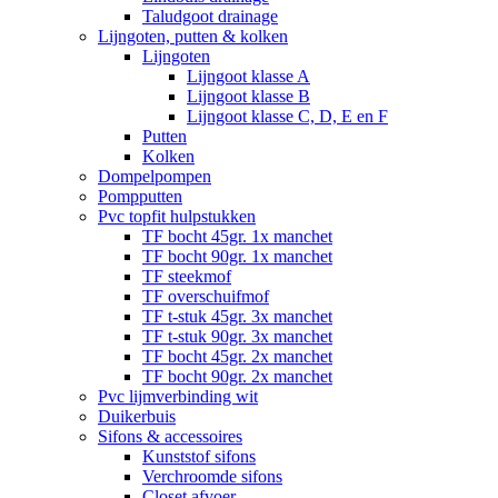
Taludgoot drainage
Lijngoten, putten & kolken
Lijngoten
Lijngoot klasse A
Lijngoot klasse B
Lijngoot klasse C, D, E en F
Putten
Kolken
Dompelpompen
Pompputten
Pvc topfit hulpstukken
TF bocht 45gr. 1x manchet
TF bocht 90gr. 1x manchet
TF steekmof
TF overschuifmof
TF t-stuk 45gr. 3x manchet
TF t-stuk 90gr. 3x manchet
TF bocht 45gr. 2x manchet
TF bocht 90gr. 2x manchet
Pvc lijmverbinding wit
Duikerbuis
Sifons & accessoires
Kunststof sifons
Verchroomde sifons
Closet afvoer