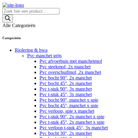
Skip
to
Producten
content
zoeken
Alle Categorieën
Categorieën
Riolering & hwa
Pvc manchet grijs
Pvc afvoerbuis met manchetmof
Pvc steekmof, 2x manchet
Pvc overschuifmof, 2x manchet
Pvc bocht 90°, 2x manchet
Pvc bocht 45°, 2x manchet
Pvc t-stuk 90°, 3x manchet
Pvc t-stuk 45°, 3x manchet
Pvc bocht 90°, manchet x spie
Pvc bocht 45°, manchet x spie
Pvc verloop, spie x manchet
Pvc t-stuk 90°, 2x manchet x spie
Pvc t-stuk 45°, 2x manchet x spie
Pvc verloop t-stuk 45°, 3x manchet
Pvc bocht 30°, 2x manchet