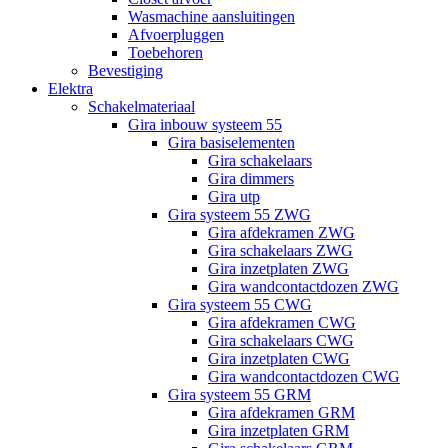
Wasmachine aansluitingen
Afvoerpluggen
Toebehoren
Bevestiging
Elektra
Schakelmateriaal
Gira inbouw systeem 55
Gira basiselementen
Gira schakelaars
Gira dimmers
Gira utp
Gira systeem 55 ZWG
Gira afdekramen ZWG
Gira schakelaars ZWG
Gira inzetplaten ZWG
Gira wandcontactdozen ZWG
Gira systeem 55 CWG
Gira afdekramen CWG
Gira schakelaars CWG
Gira inzetplaten CWG
Gira wandcontactdozen CWG
Gira systeem 55 GRM
Gira afdekramen GRM
Gira inzetplaten GRM