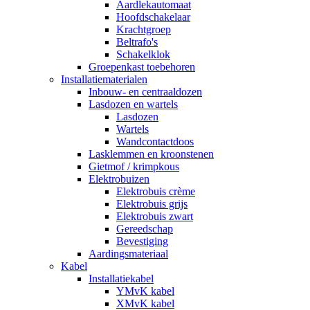
Aardlekautomaat
Hoofdschakelaar
Krachtgroep
Beltrafo's
Schakelklok
Groepenkast toebehoren
Installatiematerialen
Inbouw- en centraaldozen
Lasdozen en wartels
Lasdozen
Wartels
Wandcontactdoos
Lasklemmen en kroonstenen
Gietmof / krimpkous
Elektrobuizen
Elektrobuis crème
Elektrobuis grijs
Elektrobuis zwart
Gereedschap
Bevestiging
Aardingsmateriaal
Kabel
Installatiekabel
YMvK kabel
XMvK kabel