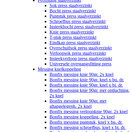
Persfitting staalverzinkt
Sok press staalverzinkt
Bocht press staalverzinkt
Puntstuk press staalverzinkt
Schroefbus press staalverzinkt
Insteekbocht press staalverzinkt
Knie press staalverzinkt
T-stuk press staalverzinkt
Eindkap press staalverzinkt
Overschuifsok press staalverzinkt
Verloopsok press staalverzinkt
Insteekverloop press staalverzinkt
Universele overgangsfitting press
Messing knelkoppeling
Bonfix messing knie 90gr. 2x knel
Bonfix messing knie 90gr. knel x bu. dr.
Bonfix messing knie 90gr. knel x bi. dr.
Bonfix messing knie 90gr. met ontluchting,
2x knel
Bonfix messing knie 90gr. met
aftapgelegenh. 2x knel
Bonfix messing verloopknie 90gr. 2x knel
Bonfix messing koppeling, 2x knel
Bonfix messing puntstuk, knel x bu. dr.
Bonfix messing schroefbus, knel x bi. dr.