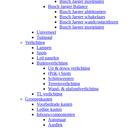
Busch Jaeger inzetplaten
Busch Jaeger Balance
Busch Jaeger afdekramen
Busch Jaeger schakelaars
Busch Jaeger wandcontactdozen
Busch Jaeger inzetplaten
Universeel
Tuinpaal
Verlichting
Lampen
Spots
Led panelen
Buitenverlichting
Up & down verlichting
(Prik-) Spots
Schijnwerpers
Terreinverlichting
Wand- & plafondverlichting
TL verlichting
Groepenkasten
Voorbedrade kasten
Ledige kasten
Inbouwcomponenten
Automaat
Aardlek