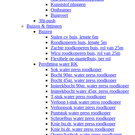
Kunststof pluggen
Ontbramer
Buigveer
3fit-push
Buizen & fittingen
Buizen
Stalen cv buis, lengte 6m
Roodkoperen buis, lengte 5m
Zachte roodkoperen buis, rol van 25m
Wicu roodkoperen buis, rol van 25m
Flexibele pe-mantelbuis, per rol
Persfitting water RK
Sok water press roodkoper
Bocht 90gr. water press roodkoper
Bocht 45gr. water press roodkoper
Insteekbocht 90gr. water press roodkoper
Insteekbocht water 45gr. press roodkoper
T-stuk water press roodkoper
Verloop t-stuk water press roodkoper
Verloopsok water press roodkoper
Puntstuk water press roodkoper
Schroefbus water press roodkoper
Knie bu.dr. water press roodkoper
Knie bi.dr. water press roodkoper
Overschuifsok water press roodkoper