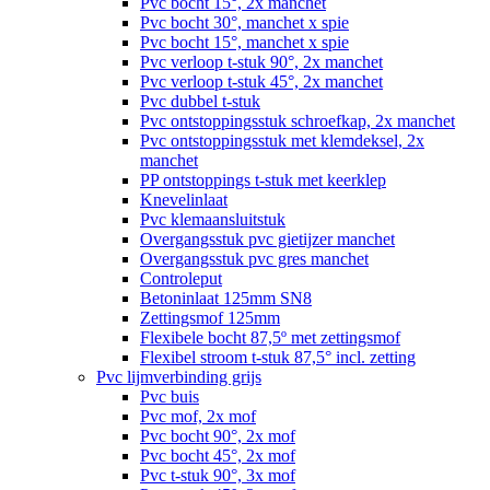
Pvc bocht 15°, 2x manchet
Pvc bocht 30°, manchet x spie
Pvc bocht 15°, manchet x spie
Pvc verloop t-stuk 90°, 2x manchet
Pvc verloop t-stuk 45°, 2x manchet
Pvc dubbel t-stuk
Pvc ontstoppingsstuk schroefkap, 2x manchet
Pvc ontstoppingsstuk met klemdeksel, 2x
manchet
PP ontstoppings t-stuk met keerklep
Knevelinlaat
Pvc klemaansluitstuk
Overgangsstuk pvc gietijzer manchet
Overgangsstuk pvc gres manchet
Controleput
Betoninlaat 125mm SN8
Zettingsmof 125mm
Flexibele bocht 87,5º met zettingsmof
Flexibel stroom t-stuk 87,5° incl. zetting
Pvc lijmverbinding grijs
Pvc buis
Pvc mof, 2x mof
Pvc bocht 90°, 2x mof
Pvc bocht 45°, 2x mof
Pvc t-stuk 90°, 3x mof