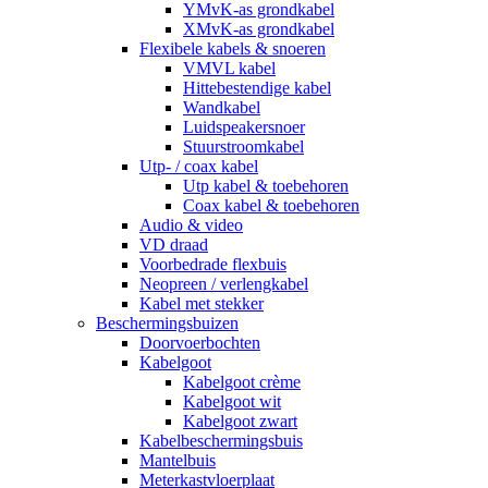
YMvK-as grondkabel
XMvK-as grondkabel
Flexibele kabels & snoeren
VMVL kabel
Hittebestendige kabel
Wandkabel
Luidspeakersnoer
Stuurstroomkabel
Utp- / coax kabel
Utp kabel & toebehoren
Coax kabel & toebehoren
Audio & video
VD draad
Voorbedrade flexbuis
Neopreen / verlengkabel
Kabel met stekker
Beschermingsbuizen
Doorvoerbochten
Kabelgoot
Kabelgoot crème
Kabelgoot wit
Kabelgoot zwart
Kabelbeschermingsbuis
Mantelbuis
Meterkastvloerplaat