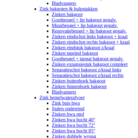
Bladvangers
Zink bakgoten & hulpstukken
Zinken bakgoot
Gootbeugel + lip bakgoot gegalv.
Muurbeugel + lip bakgoot gegalv.
Renovatiebeugel + lip bakgoot gegalv.
Zinken eindschot links bakgoot + kraal
Zinken eindschot rechts bakgoot + kraal
Zinken eindstuk bakgoot z/kraal
Zinken tapeind bakgoot
Gootbeugel + tapgat bakgoot gegalv.
Zinken expansiestuk bakgoot compleet
Separatieschot bakgoot z/kraal links
Separatieschot bakgoot z/kraal rechts
Zinken buitenhoek bakgoot
Zinken binnenhoek bakgoot
Bladvangers
Zink hemelwaterafvoer
Zink buis hwa
Stalen ondereind
Zinken hwa mof
Zinken hwa bocht 40°
Zinken hwa bocht 72°
Zinken hwa bocht 85°
Zinken dubbele wrong