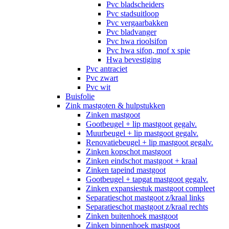
Pvc bladscheiders
Pvc stadsuitloop
Pvc vergaarbakken
Pvc bladvanger
Pvc hwa rioolsifon
Pvc hwa sifon, mof x spie
Hwa bevestiging
Pvc antraciet
Pvc zwart
Pvc wit
Buisfolie
Zink mastgoten & hulpstukken
Zinken mastgoot
Gootbeugel + lip mastgoot gegalv.
Muurbeugel + lip mastgoot gegalv.
Renovatiebeugel + lip mastgoot gegalv.
Zinken kopschot mastgoot
Zinken eindschot mastgoot + kraal
Zinken tapeind mastgoot
Gootbeugel + tapgat mastgoot gegalv.
Zinken expansiestuk mastgoot compleet
Separatieschot mastgoot z/kraal links
Separatieschot mastgoot z/kraal rechts
Zinken buitenhoek mastgoot
Zinken binnenhoek mastgoot