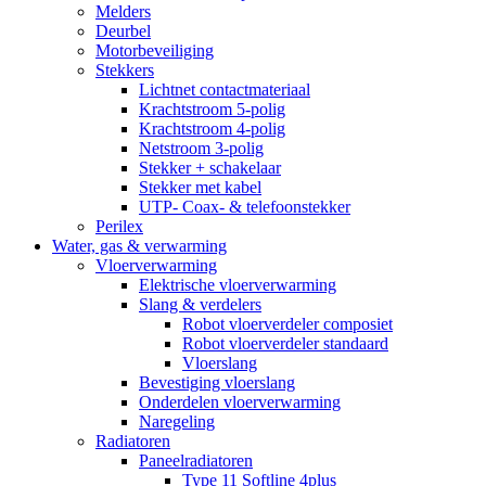
Melders
Deurbel
Motorbeveiliging
Stekkers
Lichtnet contactmateriaal
Krachtstroom 5-polig
Krachtstroom 4-polig
Netstroom 3-polig
Stekker + schakelaar
Stekker met kabel
UTP- Coax- & telefoonstekker
Perilex
Water, gas & verwarming
Vloerverwarming
Elektrische vloerverwarming
Slang & verdelers
Robot vloerverdeler composiet
Robot vloerverdeler standaard
Vloerslang
Bevestiging vloerslang
Onderdelen vloerverwarming
Naregeling
Radiatoren
Paneelradiatoren
Type 11 Softline 4plus