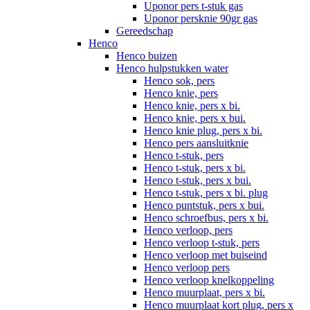
Uponor pers t-stuk gas
Uponor persknie 90gr gas
Gereedschap
Henco
Henco buizen
Henco hulpstukken water
Henco sok, pers
Henco knie, pers
Henco knie, pers x bi.
Henco knie, pers x bui.
Henco knie plug, pers x bi.
Henco pers aansluitknie
Henco t-stuk, pers
Henco t-stuk, pers x bi.
Henco t-stuk, pers x bui.
Henco t-stuk, pers x bi. plug
Henco puntstuk, pers x bui.
Henco schroefbus, pers x bi.
Henco verloop, pers
Henco verloop t-stuk, pers
Henco verloop met buiseind
Henco verloop pers
Henco verloop knelkoppeling
Henco muurplaat, pers x bi.
Henco muurplaat kort plug, pers x