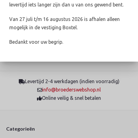
levertijd iets langer zijn dan u van ons gewend bent.
Oss.
Voor de actuele voorraadstatus kunt u contact opnemen
Van 27 juli t/m 16 augustus 2026 is afhalen alleen
met de betreffende vestiging.
mogelijk in de vestiging Boxtel.
Broeders Oss:
0412-624782 / verkoop@broedersoss.nl
Bedankt voor uw begrip.
Levertijd 2-4 werkdagen (indien voorradig)
info@broederswebshop.nl
Online veilig & snel betalen
Categorieën