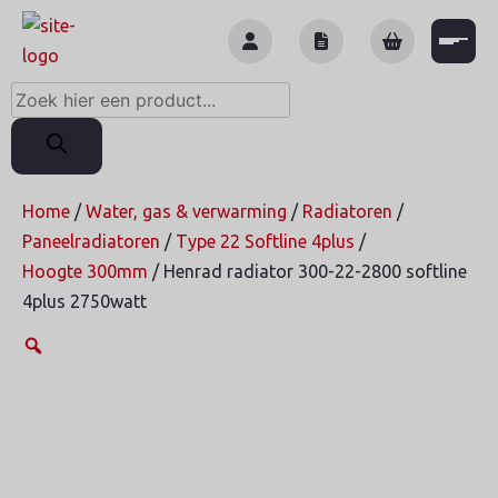
Skip
to
content
Producten
zoeken
Home
/
Water, gas & verwarming
/
Radiatoren
/
Paneelradiatoren
/
Type 22 Softline 4plus
/
Hoogte 300mm
/ Henrad radiator 300-22-2800 softline
4plus 2750watt