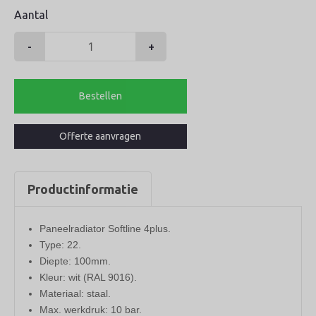
Aantal
-
+
Henrad
radiator
300-
Bestellen
22-
2800
Offerte aanvragen
softline
4plus
2750watt
Productinformatie
aantal
Paneelradiator Softline 4plus.
Type: 22.
Diepte: 100mm.
Kleur: wit (RAL 9016).
Materiaal: staal.
Max. werkdruk: 10 bar.