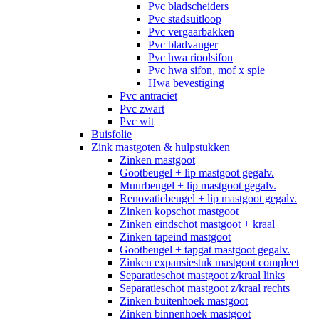
Pvc bladscheiders
Pvc stadsuitloop
Pvc vergaarbakken
Pvc bladvanger
Pvc hwa rioolsifon
Pvc hwa sifon, mof x spie
Hwa bevestiging
Pvc antraciet
Pvc zwart
Pvc wit
Buisfolie
Zink mastgoten & hulpstukken
Zinken mastgoot
Gootbeugel + lip mastgoot gegalv.
Muurbeugel + lip mastgoot gegalv.
Renovatiebeugel + lip mastgoot gegalv.
Zinken kopschot mastgoot
Zinken eindschot mastgoot + kraal
Zinken tapeind mastgoot
Gootbeugel + tapgat mastgoot gegalv.
Zinken expansiestuk mastgoot compleet
Separatieschot mastgoot z/kraal links
Separatieschot mastgoot z/kraal rechts
Zinken buitenhoek mastgoot
Zinken binnenhoek mastgoot