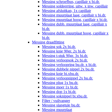
Messing schroefbus, capillair x bi.dr.
Messing soldeerring, uitw. x inw. capillair
Messing afsluitkap, 1x capillair
Messing muurplaat laag, capillair x bi.dr.
Messing muurplaat hoog, capillair x bi.dr.
Messing dubb. muurplaat laag, capillair x
bi.dr.
Messing dubb. muurplaat hoog, capillair x
bi.dr.
Messing draadfitting
Messing sok 2x bi.dr.
Messing knie 90gr. 2x bi.dr.
Messing t-stuk 90gr. 3x bi.dr.
Messing verloopsok 2x bi.dr.
Messing verloopring bu.dr. x bi.dr.
Messing dubbele nippel 2x bu.dr.
Messing knie bi.xbu.dr.
Messing verloopnippel 2x bu.dr.
Messing plug 1x bu.dr.
Messing moer 1x bi.dr.
Messing dop 1x bi.dr.
Messing soknippel bi.xbu.dr.
Filter / vuilvanger
Messing slangtule bu.dr.
Messing muurplaat