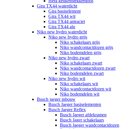
Hera keukenstekkerdoos
Gira TX44 waterdicht
Gira basiselement
Gira TX44 wit
Gira TX44 antraciet
Gira TX44 alu
Niko new hydro waterdicht
Niko new hydro grijs
Niko schakelaars grijs
Niko wandcontactdozen grijs
Niko bodemdelen grijs
Niko new hydro zwart
Niko schakelaars zwart
Niko wandcontactdozen zwart
Niko bodemdelen zwart
Niko new hydro wit
Niko schakelaars wit
Niko wandcontactdozen wit
Niko bodemdelen wit
Busch jaeger inbouw
Busch Jaeger basiselementen
Busch Jaeger Reflex
Busch Jaeger afdekramen
Busch Jager schakelaars
Busch Jaeger wandcontactdozen