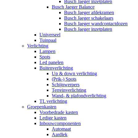
Busch Jaeger inzetplaten
Busch Jaeger Balance
Busch Jaeger afdekramen
Busch Jaeger schakelaars
Busch Jaeger wandcontactdozen
Busch Jaeger inzetplaten
Universeel
Tuinpaal
Verlichting
Lampen
Spots
Led panelen
Buitenverlichting
Up & down verlichting
(Prik-) Spots
Schijnwerpers
Terreinverlichting
Wand- & plafondverlichting
TL verlichting
Groepenkasten
Voorbedrade kasten
Ledige kasten
Inbouwcomponenten
Automaat
Aardlek