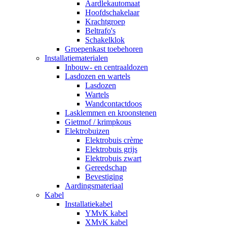
Aardlekautomaat
Hoofdschakelaar
Krachtgroep
Beltrafo's
Schakelklok
Groepenkast toebehoren
Installatiematerialen
Inbouw- en centraaldozen
Lasdozen en wartels
Lasdozen
Wartels
Wandcontactdoos
Lasklemmen en kroonstenen
Gietmof / krimpkous
Elektrobuizen
Elektrobuis crème
Elektrobuis grijs
Elektrobuis zwart
Gereedschap
Bevestiging
Aardingsmateriaal
Kabel
Installatiekabel
YMvK kabel
XMvK kabel