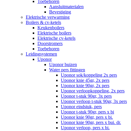
Toebehoren
Aansluitmaterialen
Bevestiging
Elektrische verwarming
Boilers & cv-ketels
Keukenboilers
Elektrische boilers
Elektrische cv-ketels
Doorstromers
Toebehoren
Leidingsystemen
Uponor
Uponor buizen
Water pers fittingen
Uponor sok/koppeling 2x pers
Uponor knie 45gr, 2x pers
Uponor knie 90gr, 2x pers
Uponor verloopkoppeling, 2x pers
Uponor t-stuk 90gr, 3x pers
Uponor verloop t-stuk 90gr, 3x pers
Uponor eindstuk, pers
Uponor t-stuk 90gr, pers x bi
Uponor knie 90gr, pers x bi.
Uponor knie 90gr, pers x bui. dr.
Uponor verloop, pers x bi.