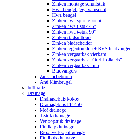
Zinken montage schuifstuk
Hwa beugel gegalvaniseerd
Hwa beugel
Zinken hwa sprongbocht
Zinken hwa t-stuk 45°
Zinken hwa t-stuk 90°
Zinken stadsuitloop
Zinken bladscheider
Zinken regentonklep + RVS bladvanger
Zinken vergaarbak vierkant
Zinken vergaarbak "Oud Hollands"
Zinken vergaarbak mini
Bladvangers
Zink toebehoren
Anti-klimbeugel
Infiltratie
Drainage
Drainagebuis kokos
Drainagebuis PP-450
Mof drainage
T-stuk drainage
Verloopstuk drainage
Eindkap drainage
Riool verloop drainage
Eindbuis drainage