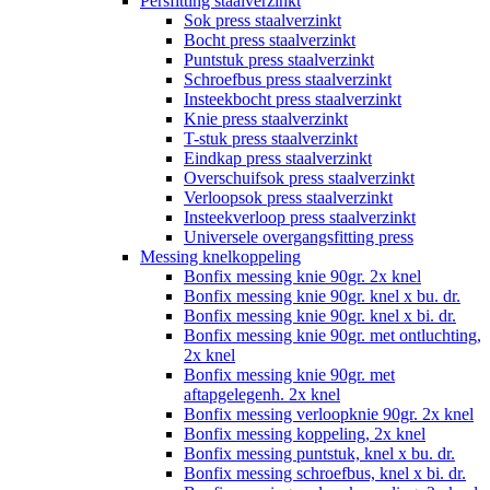
Persfitting staalverzinkt
Sok press staalverzinkt
Bocht press staalverzinkt
Puntstuk press staalverzinkt
Schroefbus press staalverzinkt
Insteekbocht press staalverzinkt
Knie press staalverzinkt
T-stuk press staalverzinkt
Eindkap press staalverzinkt
Overschuifsok press staalverzinkt
Verloopsok press staalverzinkt
Insteekverloop press staalverzinkt
Universele overgangsfitting press
Messing knelkoppeling
Bonfix messing knie 90gr. 2x knel
Bonfix messing knie 90gr. knel x bu. dr.
Bonfix messing knie 90gr. knel x bi. dr.
Bonfix messing knie 90gr. met ontluchting,
2x knel
Bonfix messing knie 90gr. met
aftapgelegenh. 2x knel
Bonfix messing verloopknie 90gr. 2x knel
Bonfix messing koppeling, 2x knel
Bonfix messing puntstuk, knel x bu. dr.
Bonfix messing schroefbus, knel x bi. dr.