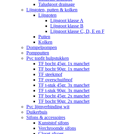
Taludgoot drainage
Lijngoten, putten & kolken
Lijngoten
Lijngoot klasse A
Lijngoot klasse B
Lijngoot klasse C, D, E en F
Putten
Kolken
Dompelpompen
Pompputten
Pvc topfit hulpstukken
TF bocht 45gr. 1x manchet
TF bocht 90gr. 1x manchet
TF steekmof
TF overschuifmof
TF t-stuk 45gr. 3x manchet
TF t-stuk 90gr. 3x manchet
TF bocht 45gr. 2x manchet
TF bocht 90gr. 2x manchet
Pvc lijmverbinding wit
Duikerbuis
Sifons & accessoires
Kunststof sifons
Verchroomde sifons
Closet afvoer