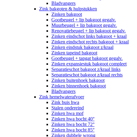
Bladvangers
Zink bakgoten & hulpstukken
Zinken bakgoot
Gootbeugel + lip bakgoot gegalv.
Muurbeugel + lip bakgoot gegalv.
Renovatiebeugel + lip bakgoot gegalv.
Zinken eindschot links bakgoot + kraal
Zinken eindschot rechts bakgoot + kraal
Zinken eindstuk bakgoot z/kraal
Zinken tapeind bakgoot
Gootbeugel + tapgat bakgoot gegalv.
Zinken expansiestuk bakgoot compleet
Separatieschot bakgoot z/kraal links
Separatieschot bakgoot z/kraal rechts
Zinken buitenhoek bakgoot
Zinken binnenhoek bakgoot
Bladvangers
Zink hemelwaterafvoer
Zink buis hwa
Stalen ondereind
Zinken hwa mof
Zinken hwa bocht 40°
Zinken hwa bocht 72°
Zinken hwa bocht 85°
Zinken dubbele wrong