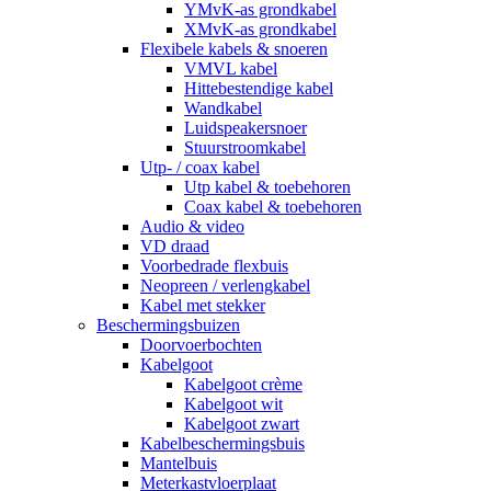
YMvK-as grondkabel
XMvK-as grondkabel
Flexibele kabels & snoeren
VMVL kabel
Hittebestendige kabel
Wandkabel
Luidspeakersnoer
Stuurstroomkabel
Utp- / coax kabel
Utp kabel & toebehoren
Coax kabel & toebehoren
Audio & video
VD draad
Voorbedrade flexbuis
Neopreen / verlengkabel
Kabel met stekker
Beschermingsbuizen
Doorvoerbochten
Kabelgoot
Kabelgoot crème
Kabelgoot wit
Kabelgoot zwart
Kabelbeschermingsbuis
Mantelbuis
Meterkastvloerplaat