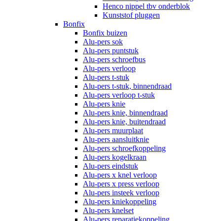
Henco nippel tbv onderblok
Kunststof pluggen
Bonfix
Bonfix buizen
Alu-pers sok
Alu-pers puntstuk
Alu-pers schroefbus
Alu-pers verloop
Alu-pers t-stuk
Alu-pers t-stuk, binnendraad
Alu-pers verloop t-stuk
Alu-pers knie
Alu-pers knie, binnendraad
Alu-pers knie, buitendraad
Alu-pers muurplaat
Alu-pers aansluitknie
Alu-pers schroefkoppeling
Alu-pers kogelkraan
Alu-pers eindstuk
Alu-pers x knel verloop
Alu-pers x press verloop
Alu-pers insteek verloop
Alu-pers kniekoppeling
Alu-pers knelset
Alu-pers reparatiekoppeling