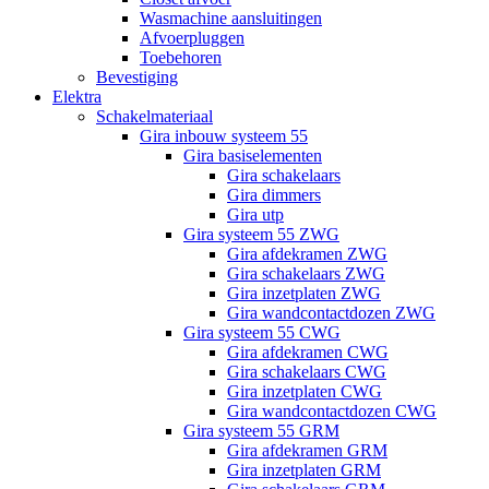
Wasmachine aansluitingen
Afvoerpluggen
Toebehoren
Bevestiging
Elektra
Schakelmateriaal
Gira inbouw systeem 55
Gira basiselementen
Gira schakelaars
Gira dimmers
Gira utp
Gira systeem 55 ZWG
Gira afdekramen ZWG
Gira schakelaars ZWG
Gira inzetplaten ZWG
Gira wandcontactdozen ZWG
Gira systeem 55 CWG
Gira afdekramen CWG
Gira schakelaars CWG
Gira inzetplaten CWG
Gira wandcontactdozen CWG
Gira systeem 55 GRM
Gira afdekramen GRM
Gira inzetplaten GRM