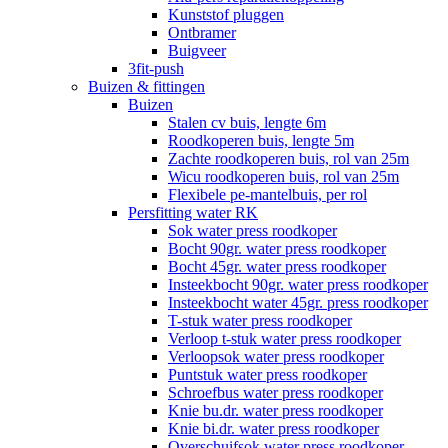
Kunststof pluggen
Ontbramer
Buigveer
3fit-push
Buizen & fittingen
Buizen
Stalen cv buis, lengte 6m
Roodkoperen buis, lengte 5m
Zachte roodkoperen buis, rol van 25m
Wicu roodkoperen buis, rol van 25m
Flexibele pe-mantelbuis, per rol
Persfitting water RK
Sok water press roodkoper
Bocht 90gr. water press roodkoper
Bocht 45gr. water press roodkoper
Insteekbocht 90gr. water press roodkoper
Insteekbocht water 45gr. press roodkoper
T-stuk water press roodkoper
Verloop t-stuk water press roodkoper
Verloopsok water press roodkoper
Puntstuk water press roodkoper
Schroefbus water press roodkoper
Knie bu.dr. water press roodkoper
Knie bi.dr. water press roodkoper
Overschuifsok water press roodkoper