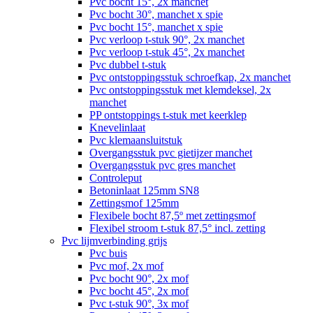
Pvc bocht 15°, 2x manchet
Pvc bocht 30°, manchet x spie
Pvc bocht 15°, manchet x spie
Pvc verloop t-stuk 90°, 2x manchet
Pvc verloop t-stuk 45°, 2x manchet
Pvc dubbel t-stuk
Pvc ontstoppingsstuk schroefkap, 2x manchet
Pvc ontstoppingsstuk met klemdeksel, 2x
manchet
PP ontstoppings t-stuk met keerklep
Knevelinlaat
Pvc klemaansluitstuk
Overgangsstuk pvc gietijzer manchet
Overgangsstuk pvc gres manchet
Controleput
Betoninlaat 125mm SN8
Zettingsmof 125mm
Flexibele bocht 87,5º met zettingsmof
Flexibel stroom t-stuk 87,5° incl. zetting
Pvc lijmverbinding grijs
Pvc buis
Pvc mof, 2x mof
Pvc bocht 90°, 2x mof
Pvc bocht 45°, 2x mof
Pvc t-stuk 90°, 3x mof