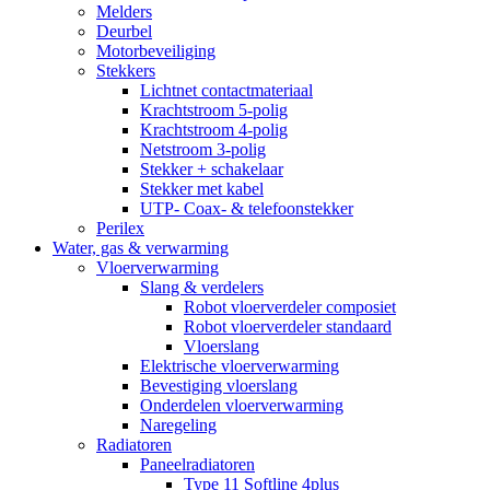
Melders
Deurbel
Motorbeveiliging
Stekkers
Lichtnet contactmateriaal
Krachtstroom 5-polig
Krachtstroom 4-polig
Netstroom 3-polig
Stekker + schakelaar
Stekker met kabel
UTP- Coax- & telefoonstekker
Perilex
Water, gas & verwarming
Vloerverwarming
Slang & verdelers
Robot vloerverdeler composiet
Robot vloerverdeler standaard
Vloerslang
Elektrische vloerverwarming
Bevestiging vloerslang
Onderdelen vloerverwarming
Naregeling
Radiatoren
Paneelradiatoren
Type 11 Softline 4plus