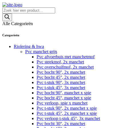
Skip
to
Producten
content
zoeken
Alle Categorieën
Categorieën
Riolering & hwa
Pvc manchet grijs
Pvc afvoerbuis met manchetmof
Pvc steekmof, 2x manchet
Pvc overschuifmof, 2x manchet
Pvc bocht 90°, 2x manchet
Pvc bocht 45°, 2x manchet
Pvc t-stuk 90°, 3x manchet
Pvc t-stuk 45°, 3x manchet
Pvc bocht 90°, manchet x spie
Pvc bocht 45°, manchet x spie
Pvc verloop, spie x manchet
Pvc t-stuk 90°, 2x manchet x spie
Pvc t-stuk 45°, 2x manchet x spie
Pvc verloop t-stuk 45°, 3x manchet
Pvc bocht 30°, 2x manchet