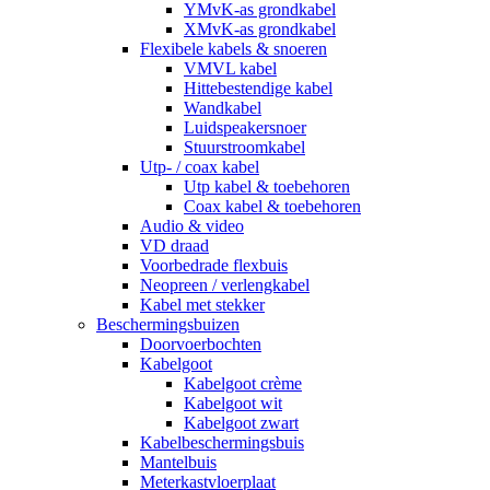
YMvK-as grondkabel
XMvK-as grondkabel
Flexibele kabels & snoeren
VMVL kabel
Hittebestendige kabel
Wandkabel
Luidspeakersnoer
Stuurstroomkabel
Utp- / coax kabel
Utp kabel & toebehoren
Coax kabel & toebehoren
Audio & video
VD draad
Voorbedrade flexbuis
Neopreen / verlengkabel
Kabel met stekker
Beschermingsbuizen
Doorvoerbochten
Kabelgoot
Kabelgoot crème
Kabelgoot wit
Kabelgoot zwart
Kabelbeschermingsbuis
Mantelbuis
Meterkastvloerplaat