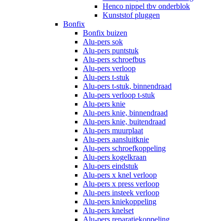
Henco nippel tbv onderblok
Kunststof pluggen
Bonfix
Bonfix buizen
Alu-pers sok
Alu-pers puntstuk
Alu-pers schroefbus
Alu-pers verloop
Alu-pers t-stuk
Alu-pers t-stuk, binnendraad
Alu-pers verloop t-stuk
Alu-pers knie
Alu-pers knie, binnendraad
Alu-pers knie, buitendraad
Alu-pers muurplaat
Alu-pers aansluitknie
Alu-pers schroefkoppeling
Alu-pers kogelkraan
Alu-pers eindstuk
Alu-pers x knel verloop
Alu-pers x press verloop
Alu-pers insteek verloop
Alu-pers kniekoppeling
Alu-pers knelset
Alu-pers reparatiekoppeling