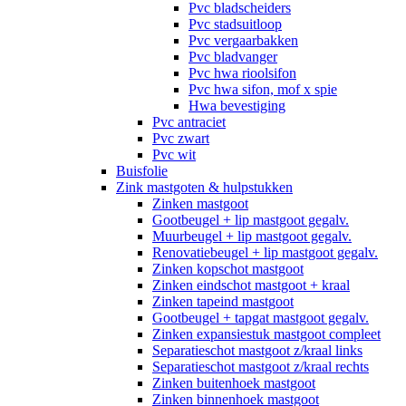
Pvc bladscheiders
Pvc stadsuitloop
Pvc vergaarbakken
Pvc bladvanger
Pvc hwa rioolsifon
Pvc hwa sifon, mof x spie
Hwa bevestiging
Pvc antraciet
Pvc zwart
Pvc wit
Buisfolie
Zink mastgoten & hulpstukken
Zinken mastgoot
Gootbeugel + lip mastgoot gegalv.
Muurbeugel + lip mastgoot gegalv.
Renovatiebeugel + lip mastgoot gegalv.
Zinken kopschot mastgoot
Zinken eindschot mastgoot + kraal
Zinken tapeind mastgoot
Gootbeugel + tapgat mastgoot gegalv.
Zinken expansiestuk mastgoot compleet
Separatieschot mastgoot z/kraal links
Separatieschot mastgoot z/kraal rechts
Zinken buitenhoek mastgoot
Zinken binnenhoek mastgoot