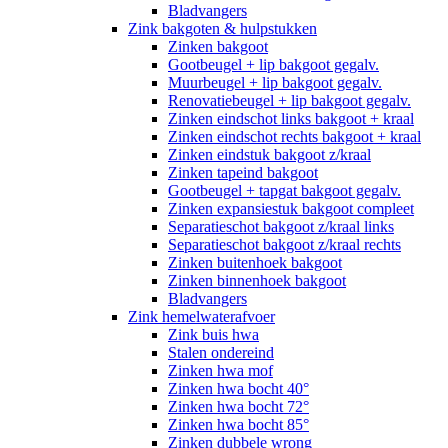
Bladvangers
Zink bakgoten & hulpstukken
Zinken bakgoot
Gootbeugel + lip bakgoot gegalv.
Muurbeugel + lip bakgoot gegalv.
Renovatiebeugel + lip bakgoot gegalv.
Zinken eindschot links bakgoot + kraal
Zinken eindschot rechts bakgoot + kraal
Zinken eindstuk bakgoot z/kraal
Zinken tapeind bakgoot
Gootbeugel + tapgat bakgoot gegalv.
Zinken expansiestuk bakgoot compleet
Separatieschot bakgoot z/kraal links
Separatieschot bakgoot z/kraal rechts
Zinken buitenhoek bakgoot
Zinken binnenhoek bakgoot
Bladvangers
Zink hemelwaterafvoer
Zink buis hwa
Stalen ondereind
Zinken hwa mof
Zinken hwa bocht 40°
Zinken hwa bocht 72°
Zinken hwa bocht 85°
Zinken dubbele wrong