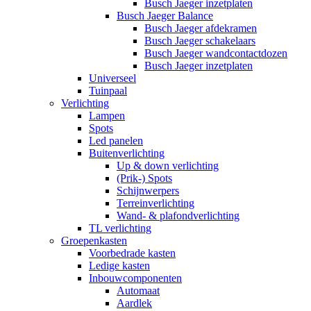
Busch Jaeger inzetplaten
Busch Jaeger Balance
Busch Jaeger afdekramen
Busch Jaeger schakelaars
Busch Jaeger wandcontactdozen
Busch Jaeger inzetplaten
Universeel
Tuinpaal
Verlichting
Lampen
Spots
Led panelen
Buitenverlichting
Up & down verlichting
(Prik-) Spots
Schijnwerpers
Terreinverlichting
Wand- & plafondverlichting
TL verlichting
Groepenkasten
Voorbedrade kasten
Ledige kasten
Inbouwcomponenten
Automaat
Aardlek