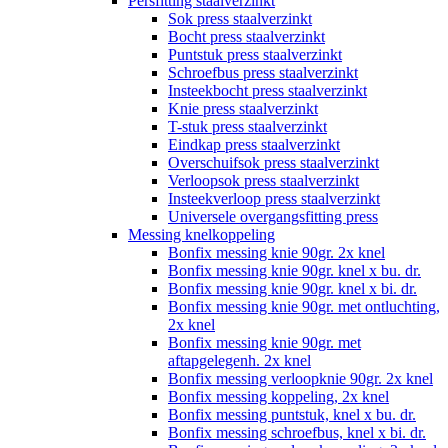
Persfitting staalverzinkt
Sok press staalverzinkt
Bocht press staalverzinkt
Puntstuk press staalverzinkt
Schroefbus press staalverzinkt
Insteekbocht press staalverzinkt
Knie press staalverzinkt
T-stuk press staalverzinkt
Eindkap press staalverzinkt
Overschuifsok press staalverzinkt
Verloopsok press staalverzinkt
Insteekverloop press staalverzinkt
Universele overgangsfitting press
Messing knelkoppeling
Bonfix messing knie 90gr. 2x knel
Bonfix messing knie 90gr. knel x bu. dr.
Bonfix messing knie 90gr. knel x bi. dr.
Bonfix messing knie 90gr. met ontluchting,
2x knel
Bonfix messing knie 90gr. met
aftapgelegenh. 2x knel
Bonfix messing verloopknie 90gr. 2x knel
Bonfix messing koppeling, 2x knel
Bonfix messing puntstuk, knel x bu. dr.
Bonfix messing schroefbus, knel x bi. dr.