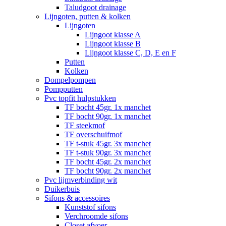
Taludgoot drainage
Lijngoten, putten & kolken
Lijngoten
Lijngoot klasse A
Lijngoot klasse B
Lijngoot klasse C, D, E en F
Putten
Kolken
Dompelpompen
Pompputten
Pvc topfit hulpstukken
TF bocht 45gr. 1x manchet
TF bocht 90gr. 1x manchet
TF steekmof
TF overschuifmof
TF t-stuk 45gr. 3x manchet
TF t-stuk 90gr. 3x manchet
TF bocht 45gr. 2x manchet
TF bocht 90gr. 2x manchet
Pvc lijmverbinding wit
Duikerbuis
Sifons & accessoires
Kunststof sifons
Verchroomde sifons
Closet afvoer