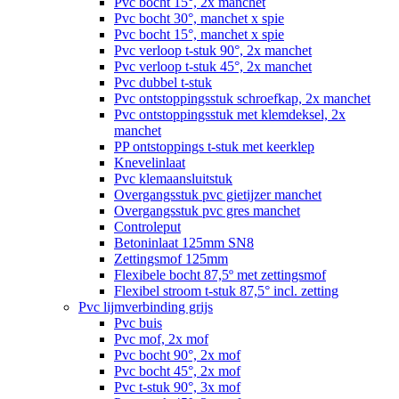
Pvc bocht 15°, 2x manchet
Pvc bocht 30°, manchet x spie
Pvc bocht 15°, manchet x spie
Pvc verloop t-stuk 90°, 2x manchet
Pvc verloop t-stuk 45°, 2x manchet
Pvc dubbel t-stuk
Pvc ontstoppingsstuk schroefkap, 2x manchet
Pvc ontstoppingsstuk met klemdeksel, 2x
manchet
PP ontstoppings t-stuk met keerklep
Knevelinlaat
Pvc klemaansluitstuk
Overgangsstuk pvc gietijzer manchet
Overgangsstuk pvc gres manchet
Controleput
Betoninlaat 125mm SN8
Zettingsmof 125mm
Flexibele bocht 87,5º met zettingsmof
Flexibel stroom t-stuk 87,5° incl. zetting
Pvc lijmverbinding grijs
Pvc buis
Pvc mof, 2x mof
Pvc bocht 90°, 2x mof
Pvc bocht 45°, 2x mof
Pvc t-stuk 90°, 3x mof