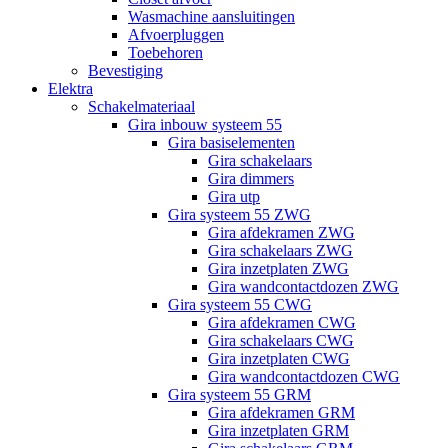
Wasmachine aansluitingen
Afvoerpluggen
Toebehoren
Bevestiging
Elektra
Schakelmateriaal
Gira inbouw systeem 55
Gira basiselementen
Gira schakelaars
Gira dimmers
Gira utp
Gira systeem 55 ZWG
Gira afdekramen ZWG
Gira schakelaars ZWG
Gira inzetplaten ZWG
Gira wandcontactdozen ZWG
Gira systeem 55 CWG
Gira afdekramen CWG
Gira schakelaars CWG
Gira inzetplaten CWG
Gira wandcontactdozen CWG
Gira systeem 55 GRM
Gira afdekramen GRM
Gira inzetplaten GRM