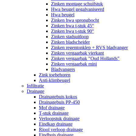
Zinken montage schuifstuk
Hwa beugel gegalvaniseerd
Hwa beugel
Zinken hwa sprongbocht
Zinken hwa t-stuk 45°
Zinken hwa t-stuk 90°
Zinken stadsuitloop
Zinken bladscheider
Zinken regentonklep + RVS bladvanger
Zinken vergaarbak vierkant
Zinken vergaarbak "Oud Hollands"
Zinken vergaarbak mini
Bladvangers
Zink toebehoren
Anti-klimbeugel
Infiltratie
Drainage
Drainagebuis kokos
Drainagebuis PP-450
Mof drainage
T-stuk drainage
Verloopstuk drainage
Eindkap drainage
Riool verloop drainage
Eindbuis drainage