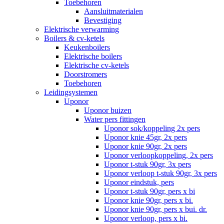
Toebehoren
Aansluitmaterialen
Bevestiging
Elektrische verwarming
Boilers & cv-ketels
Keukenboilers
Elektrische boilers
Elektrische cv-ketels
Doorstromers
Toebehoren
Leidingsystemen
Uponor
Uponor buizen
Water pers fittingen
Uponor sok/koppeling 2x pers
Uponor knie 45gr, 2x pers
Uponor knie 90gr, 2x pers
Uponor verloopkoppeling, 2x pers
Uponor t-stuk 90gr, 3x pers
Uponor verloop t-stuk 90gr, 3x pers
Uponor eindstuk, pers
Uponor t-stuk 90gr, pers x bi
Uponor knie 90gr, pers x bi.
Uponor knie 90gr, pers x bui. dr.
Uponor verloop, pers x bi.