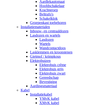
Aardlekautomaat
Hoofdschakelaar
Krachtgroep
Beltrafo's
Schakelklok
Groepenkast toebehoren
Installatiematerialen
Inbouw- en centraaldozen
Lasdozen en wartels
Lasdozen
Wartels
Wandcontactdoos
Lasklemmen en kroonstenen
Gietmof / krimpkous
Elektrobuizen
Elektrobuis crème
Elektrobuis grijs
Elektrobuis zwart
Gereedschap
Bevestiging
Aardingsmateriaal
Kabel
Installatiekabel
YMvK kabel
XMvK kabel