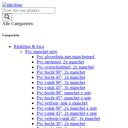
Skip
to
Producten
content
zoeken
Alle Categorieën
Categorieën
Riolering & hwa
Pvc manchet grijs
Pvc afvoerbuis met manchetmof
Pvc steekmof, 2x manchet
Pvc overschuifmof, 2x manchet
Pvc bocht 90°, 2x manchet
Pvc bocht 45°, 2x manchet
Pvc t-stuk 90°, 3x manchet
Pvc t-stuk 45°, 3x manchet
Pvc bocht 90°, manchet x spie
Pvc bocht 45°, manchet x spie
Pvc verloop, spie x manchet
Pvc t-stuk 90°, 2x manchet x spie
Pvc t-stuk 45°, 2x manchet x spie
Pvc verloop t-stuk 45°, 3x manchet
Pvc bocht 30°, 2x manchet