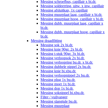
Messing schroefbus, capillair x bi.dr.
Messing soldeerring, uitw. x inw. capillair
Messing afsluitkap, 1x capillair
Messing muurplaat laag, capillair x bi.dr.
Messing muurplaat hoog, capillair x bi.dr.
Messing dubb. muurplaat laag, capillair x
bi.dr.
Messing dubb. muurplaat hoog, capillair x
bi.dr.
Messing draadfitting
Messing sok 2x bi.dr.
Messing knie 90gr. 2x bi.dr.
Messing t-stuk 90gr. 3x bi.dr.
Messing verloopsok 2x bi.dr.
Messing verloopring bu.dr. x bi.dr.
Messing dubbele nippel 2x bu.dr.
Messing knie bi.xbu.dr.
Messing verloopnippel 2x bu.dr.
Messing plug 1x bu.dr.
Messing moer 1x bi.dr.
Messing dop 1x bi.dr.
Messing soknippel bi.xbu.dr.
Filter / vuilvanger
Messing slangtule bu.dr.
Messing muurplaat