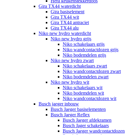
Hera keukenstekkerdoos
Gira TX44 waterdicht
Gira basiselement
Gira TX44 wit
Gira TX44 antraciet
Gira TX44 alu
Niko new hydro waterdicht
Niko new hydro grijs
Niko schakelaars grijs
Niko wandcontactdozen grijs
Niko bodemdelen grijs
Niko new hydro zwart
Niko schakelaars zwart
Niko wandcontactdozen zwart
Niko bodemdelen zwart
Niko new hydro wit
Niko schakelaars wit
Niko bodemdelen wit
Niko wandcontactdozen wit
Busch jaeger inbouw
Busch Jaeger basiselementen
Busch Jaeger Reflex
Busch Jaeger afdekramen
Busch Jager schakelaars
Busch Jaeger wandcontactdozen