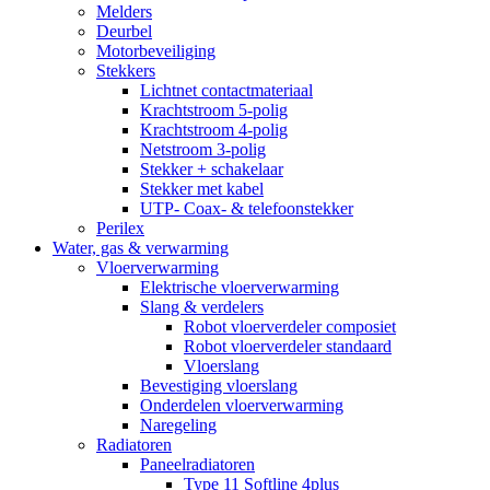
Melders
Deurbel
Motorbeveiliging
Stekkers
Lichtnet contactmateriaal
Krachtstroom 5-polig
Krachtstroom 4-polig
Netstroom 3-polig
Stekker + schakelaar
Stekker met kabel
UTP- Coax- & telefoonstekker
Perilex
Water, gas & verwarming
Vloerverwarming
Elektrische vloerverwarming
Slang & verdelers
Robot vloerverdeler composiet
Robot vloerverdeler standaard
Vloerslang
Bevestiging vloerslang
Onderdelen vloerverwarming
Naregeling
Radiatoren
Paneelradiatoren
Type 11 Softline 4plus