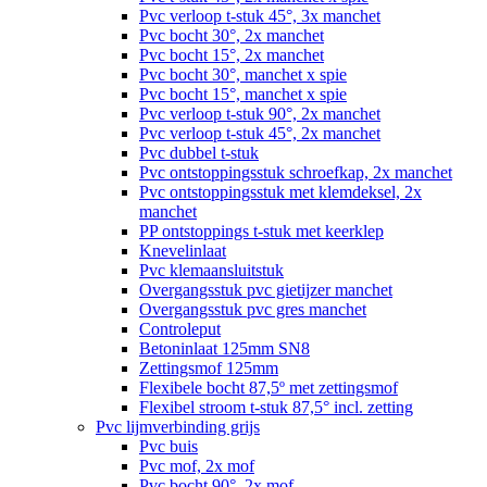
Pvc verloop t-stuk 45°, 3x manchet
Pvc bocht 30°, 2x manchet
Pvc bocht 15°, 2x manchet
Pvc bocht 30°, manchet x spie
Pvc bocht 15°, manchet x spie
Pvc verloop t-stuk 90°, 2x manchet
Pvc verloop t-stuk 45°, 2x manchet
Pvc dubbel t-stuk
Pvc ontstoppingsstuk schroefkap, 2x manchet
Pvc ontstoppingsstuk met klemdeksel, 2x
manchet
PP ontstoppings t-stuk met keerklep
Knevelinlaat
Pvc klemaansluitstuk
Overgangsstuk pvc gietijzer manchet
Overgangsstuk pvc gres manchet
Controleput
Betoninlaat 125mm SN8
Zettingsmof 125mm
Flexibele bocht 87,5º met zettingsmof
Flexibel stroom t-stuk 87,5° incl. zetting
Pvc lijmverbinding grijs
Pvc buis
Pvc mof, 2x mof
Pvc bocht 90°, 2x mof