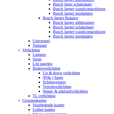
Busch Jager schakelaars
Busch Jaeger wandcontactdozen
Busch Jaeger inzetplaten
Busch Jaeger Balance
Busch Jaeger afdekramen
Busch Jaeger schakelaars
Busch Jaeger wandcontactdozen
Busch Jaeger inzetplaten
Universeel
Tuinpaal
Verlichting
Lampen
Spots
Led panelen
Buitenverlichting
Up & down verlichting
(Prik-) Spots
Schijnwerpers
Terreinverlichting
Wand- & plafondverlichting
TL verlichting
Groepenkasten
Voorbedrade kasten
Ledige kasten