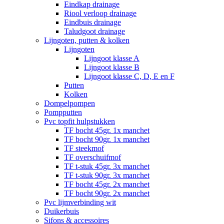
Eindkap drainage
Riool verloop drainage
Eindbuis drainage
Taludgoot drainage
Lijngoten, putten & kolken
Lijngoten
Lijngoot klasse A
Lijngoot klasse B
Lijngoot klasse C, D, E en F
Putten
Kolken
Dompelpompen
Pompputten
Pvc topfit hulpstukken
TF bocht 45gr. 1x manchet
TF bocht 90gr. 1x manchet
TF steekmof
TF overschuifmof
TF t-stuk 45gr. 3x manchet
TF t-stuk 90gr. 3x manchet
TF bocht 45gr. 2x manchet
TF bocht 90gr. 2x manchet
Pvc lijmverbinding wit
Duikerbuis
Sifons & accessoires