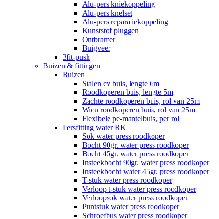
Alu-pers kniekoppeling
Alu-pers knelset
Alu-pers reparatiekoppeling
Kunststof pluggen
Ontbramer
Buigveer
3fit-push
Buizen & fittingen
Buizen
Stalen cv buis, lengte 6m
Roodkoperen buis, lengte 5m
Zachte roodkoperen buis, rol van 25m
Wicu roodkoperen buis, rol van 25m
Flexibele pe-mantelbuis, per rol
Persfitting water RK
Sok water press roodkoper
Bocht 90gr. water press roodkoper
Bocht 45gr. water press roodkoper
Insteekbocht 90gr. water press roodkoper
Insteekbocht water 45gr. press roodkoper
T-stuk water press roodkoper
Verloop t-stuk water press roodkoper
Verloopsok water press roodkoper
Puntstuk water press roodkoper
Schroefbus water press roodkoper