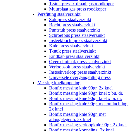
T-stuk press x draad gas roodkoper
Muurplaat gas press roodkoper
Persfitting staalverzinkt
Sok press staalverzinkt
Bocht press staalverzinkt
Puntstuk press staalverzinkt
Schroefbus press staalverzinkt
Insteekbocht press staalverzinkt
Knie press staalverzinkt
T-stuk press staalverzinkt
Eindkap press staalverzinkt
Overschuifsok press staalverzinkt
Verloopsok press staalverzinkt
Insteekverloop press staalverzinkt
Universele overgangsfitting press
Messing knelkoppeling
Bonfix messing knie 90gr. 2x knel
Bonfix messing knie 90gr. knel x bu. dr.
Bonfix messing knie 90gr. knel x bi. dr.
Bonfix messing knie 90gr. met ontluchting,
2x knel
Bonfix messing knie 90gr. met
aftapgelegenh. 2x knel
Bonfix messing verloopknie 90gr. 2x knel
Bonfix messing koppeling, 2x knel