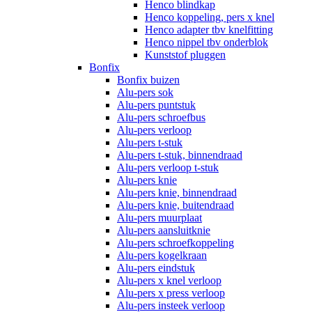
Henco blindkap
Henco koppeling, pers x knel
Henco adapter tbv knelfitting
Henco nippel tbv onderblok
Kunststof pluggen
Bonfix
Bonfix buizen
Alu-pers sok
Alu-pers puntstuk
Alu-pers schroefbus
Alu-pers verloop
Alu-pers t-stuk
Alu-pers t-stuk, binnendraad
Alu-pers verloop t-stuk
Alu-pers knie
Alu-pers knie, binnendraad
Alu-pers knie, buitendraad
Alu-pers muurplaat
Alu-pers aansluitknie
Alu-pers schroefkoppeling
Alu-pers kogelkraan
Alu-pers eindstuk
Alu-pers x knel verloop
Alu-pers x press verloop
Alu-pers insteek verloop