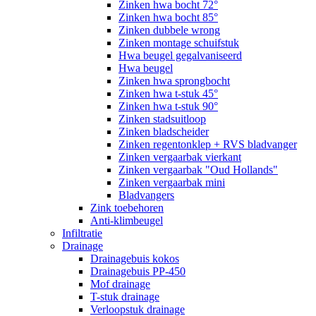
Zinken hwa bocht 72°
Zinken hwa bocht 85°
Zinken dubbele wrong
Zinken montage schuifstuk
Hwa beugel gegalvaniseerd
Hwa beugel
Zinken hwa sprongbocht
Zinken hwa t-stuk 45°
Zinken hwa t-stuk 90°
Zinken stadsuitloop
Zinken bladscheider
Zinken regentonklep + RVS bladvanger
Zinken vergaarbak vierkant
Zinken vergaarbak "Oud Hollands"
Zinken vergaarbak mini
Bladvangers
Zink toebehoren
Anti-klimbeugel
Infiltratie
Drainage
Drainagebuis kokos
Drainagebuis PP-450
Mof drainage
T-stuk drainage
Verloopstuk drainage