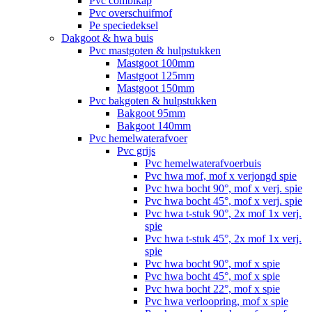
Pvc combikap
Pvc overschuifmof
Pe speciedeksel
Dakgoot & hwa buis
Pvc mastgoten & hulpstukken
Mastgoot 100mm
Mastgoot 125mm
Mastgoot 150mm
Pvc bakgoten & hulpstukken
Bakgoot 95mm
Bakgoot 140mm
Pvc hemelwaterafvoer
Pvc grijs
Pvc hemelwaterafvoerbuis
Pvc hwa mof, mof x verjongd spie
Pvc hwa bocht 90°, mof x verj. spie
Pvc hwa bocht 45°, mof x verj. spie
Pvc hwa t-stuk 90°, 2x mof 1x verj.
spie
Pvc hwa t-stuk 45°, 2x mof 1x verj.
spie
Pvc hwa bocht 90°, mof x spie
Pvc hwa bocht 45°, mof x spie
Pvc hwa bocht 22°, mof x spie
Pvc hwa verloopring, mof x spie