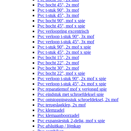
Pvc bocht 45°, 2x mof
Pvc t-stuk 90°, 3x mof
Pvc t-stuk 45°, 3x mof
Pvc bocht 90°, mof x spie
Pvc bocht 45°, mof x spie
Pvc verloopring excentrisch
Pvc verloop t-stuk 90°, 3x mof
Pvc verloop t-stuk 45°, 3x mof
Pvc t-stuk 90°, 2x mof x spie
Pvc t-stuk 45°, 2x mof x spie
Pvc bocht 15°, 2x mof
Pvc bocht 22°, 2x mof
Pvc bocht 30°, 2x mof
Pvc bocht 22°, mof x spie
Pvc verloop t-stuk 90°, 2x mof x spie
Pvc verloop t-stuk 45°, 2x mof x spie
Pvc reparatiemof mof x verjongd spie
Pvc eindstuk met schroefdeksel spie
Pvc ontstoppingsstuk schroefdeksel, 2x mof
Pvc terugslagklep, 2x mof
Pvc klemzadel
Pvc klemaanboorzadel
Pvc expansiestuk 2-delig, mof x spie
Pvc afsluitkap / lijmkap