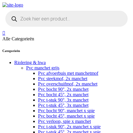
Skip
to
Producten
content
zoeken
Alle Categorieën
Categorieën
Riolering & hwa
Pvc manchet grijs
Pvc afvoerbuis met manchetmof
Pvc steekmof, 2x manchet
Pvc overschuifmof, 2x manchet
Pvc bocht 90°, 2x manchet
Pvc bocht 45°, 2x manchet
Pvc t-stuk 90°, 3x manchet
Pvc t-stuk 45°, 3x manchet
Pvc bocht 90°, manchet x spie
Pvc bocht 45°, manchet x spie
Pvc verloop, spie x manchet
Pvc t-stuk 90°, 2x manchet x spie
Pvc t-stuk 45°, 2x manchet x spie