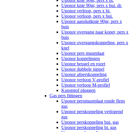
Uponor knie 90gr, pers x bi.
Uponor knie 90gr, pers x bui. dr.
Uponor verloop, pers x bi.
Uponor verloop, pers x bui.
Uponor aansluitknie 90gr, pers x
buis
Uponor overgang naar koper, pers x
buis
Uponor overgangskoppeling, pers x
knel
Uponor pers muurplaat
Uponor koppelingen
Uponor beugel en rozet
Uponor dubbele nippel
Uponor afperskoppeling
Uponor verloop V-profiel
Uponor verloop M-profiel
Kunststof pluggen
Gas pers fittingen
Uponor persmuurplaat ronde flens
gas
Uponor perskoppeling verlopend
gas
Uponor perskoppeling bui. gas
Uponor perskoppeling bi. gas