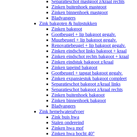
Separatieschot mastgoot z/kraal rechts
Zinken buitenhoek mastgoot
Zinken binnenhoek mastgoot
Bladvangers
Zink bakgoten & hulpstukken
Zinken bakgoot
Gootbeugel + lip bakgoot gegalv.
Muurbeugel + lip bakgoot gegalv.
Renovatiebeugel + lip bakgoot gegalv.
Zinken eindschot links bakgoot + kraal
Zinken eindschot rechts bakgoot + kraal
Zinken eindstuk bakgoot z/kraal
Zinken tapeind bakgoot
Gootbeugel + tapgat bakgoot gegalv.
Zinken expansiestuk bakgoot compleet
Separatieschot bakgoot z/kraal links
Separatieschot bakgoot z/kraal rechts
Zinken buitenhoek bakgoot
Zinken binnenhoek bakgoot
Bladvangers
Zink hemelwaterafvoer
Zink buis hwa
Stalen ondereind
Zinken hwa mof
Zinken hwa bocht 40°