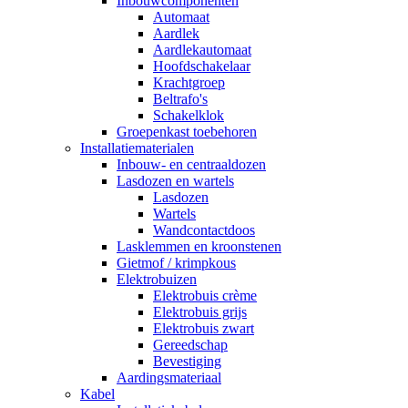
Inbouwcomponenten
Automaat
Aardlek
Aardlekautomaat
Hoofdschakelaar
Krachtgroep
Beltrafo's
Schakelklok
Groepenkast toebehoren
Installatiematerialen
Inbouw- en centraaldozen
Lasdozen en wartels
Lasdozen
Wartels
Wandcontactdoos
Lasklemmen en kroonstenen
Gietmof / krimpkous
Elektrobuizen
Elektrobuis crème
Elektrobuis grijs
Elektrobuis zwart
Gereedschap
Bevestiging
Aardingsmateriaal
Kabel