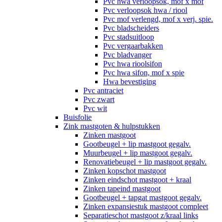
Pvc hwa verloopsok, mof x mof
Pvc verloopsok hwa / riool
Pvc mof verlengd, mof x verj. spie.
Pvc bladscheiders
Pvc stadsuitloop
Pvc vergaarbakken
Pvc bladvanger
Pvc hwa rioolsifon
Pvc hwa sifon, mof x spie
Hwa bevestiging
Pvc antraciet
Pvc zwart
Pvc wit
Buisfolie
Zink mastgoten & hulpstukken
Zinken mastgoot
Gootbeugel + lip mastgoot gegalv.
Muurbeugel + lip mastgoot gegalv.
Renovatiebeugel + lip mastgoot gegalv.
Zinken kopschot mastgoot
Zinken eindschot mastgoot + kraal
Zinken tapeind mastgoot
Gootbeugel + tapgat mastgoot gegalv.
Zinken expansiestuk mastgoot compleet
Separatieschot mastgoot z/kraal links