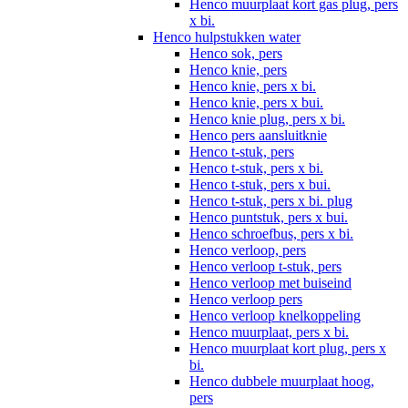
Henco muurplaat kort gas plug, pers
x bi.
Henco hulpstukken water
Henco sok, pers
Henco knie, pers
Henco knie, pers x bi.
Henco knie, pers x bui.
Henco knie plug, pers x bi.
Henco pers aansluitknie
Henco t-stuk, pers
Henco t-stuk, pers x bi.
Henco t-stuk, pers x bui.
Henco t-stuk, pers x bi. plug
Henco puntstuk, pers x bui.
Henco schroefbus, pers x bi.
Henco verloop, pers
Henco verloop t-stuk, pers
Henco verloop met buiseind
Henco verloop pers
Henco verloop knelkoppeling
Henco muurplaat, pers x bi.
Henco muurplaat kort plug, pers x
bi.
Henco dubbele muurplaat hoog,
pers