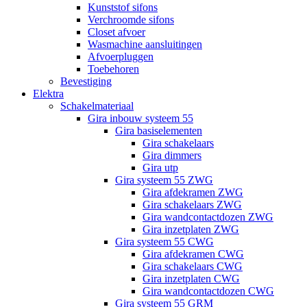
Kunststof sifons
Verchroomde sifons
Closet afvoer
Wasmachine aansluitingen
Afvoerpluggen
Toebehoren
Bevestiging
Elektra
Schakelmateriaal
Gira inbouw systeem 55
Gira basiselementen
Gira schakelaars
Gira dimmers
Gira utp
Gira systeem 55 ZWG
Gira afdekramen ZWG
Gira schakelaars ZWG
Gira wandcontactdozen ZWG
Gira inzetplaten ZWG
Gira systeem 55 CWG
Gira afdekramen CWG
Gira schakelaars CWG
Gira inzetplaten CWG
Gira wandcontactdozen CWG
Gira systeem 55 GRM