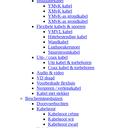
Installatiekabel
YMvK kabel
XMvK kabel
YMvK-as grondkabel
XMvK-as grondkabel
Flexibele kabels & snoeren
VMVL kabel
Hittebestendige kabel
Wandkabel
Luidspeakersnoer
Stuurstroomkabel
Utp- / coax kabel
Utp kabel & toebehoren
Coax kabel & toebehoren
Audio & video
VD draad
Voorbedrade flexbuis
Neopreen / verlengkabel
Kabel met stekker
Beschermingsbuizen
Doorvoerbochten
Kabelgoot
Kabelgoot crème
Kabelgoot wit
Kabelgoot zwart