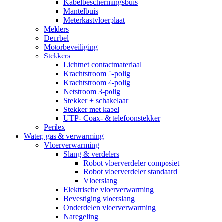
Kabelbeschermingsbuis
Mantelbuis
Meterkastvloerplaat
Melders
Deurbel
Motorbeveiliging
Stekkers
Lichtnet contactmateriaal
Krachtstroom 5-polig
Krachtstroom 4-polig
Netstroom 3-polig
Stekker + schakelaar
Stekker met kabel
UTP- Coax- & telefoonstekker
Perilex
Water, gas & verwarming
Vloerverwarming
Slang & verdelers
Robot vloerverdeler composiet
Robot vloerverdeler standaard
Vloerslang
Elektrische vloerverwarming
Bevestiging vloerslang
Onderdelen vloerverwarming
Naregeling