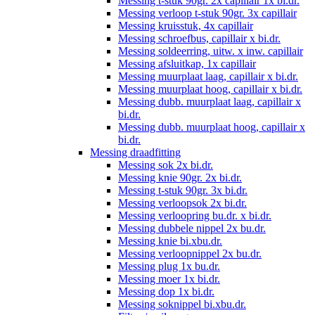
Messing t-stuk 90gr. 2x capillair 1x bi.dr.
Messing verloop t-stuk 90gr. 3x capillair
Messing kruisstuk, 4x capillair
Messing schroefbus, capillair x bi.dr.
Messing soldeerring, uitw. x inw. capillair
Messing afsluitkap, 1x capillair
Messing muurplaat laag, capillair x bi.dr.
Messing muurplaat hoog, capillair x bi.dr.
Messing dubb. muurplaat laag, capillair x
bi.dr.
Messing dubb. muurplaat hoog, capillair x
bi.dr.
Messing draadfitting
Messing sok 2x bi.dr.
Messing knie 90gr. 2x bi.dr.
Messing t-stuk 90gr. 3x bi.dr.
Messing verloopsok 2x bi.dr.
Messing verloopring bu.dr. x bi.dr.
Messing dubbele nippel 2x bu.dr.
Messing knie bi.xbu.dr.
Messing verloopnippel 2x bu.dr.
Messing plug 1x bu.dr.
Messing moer 1x bi.dr.
Messing dop 1x bi.dr.
Messing soknippel bi.xbu.dr.