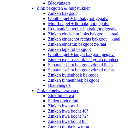
Bladvangers
Zink bakgoten & hulpstukken
Zinken bakgoot
Gootbeugel + lip bakgoot gegalv.
Muurbeugel + lip bakgoot gegalv.
Renovatiebeugel + lip bakgoot gegalv.
Zinken eindschot links bakgoot + kraal
Zinken eindschot rechts bakgoot + kraal
Zinken eindstuk bakgoot z/kraal
Zinken tapeind bakgoot
Gootbeugel + tapgat bakgoot gegalv.
Zinken expansiestuk bakgoot compleet
Separatieschot bakgoot z/kraal links
Separatieschot bakgoot z/kraal rechts
Zinken buitenhoek bakgoot
Zinken binnenhoek bakgoot
Bladvangers
Zink hemelwaterafvoer
Zink buis hwa
Stalen ondereind
Zinken hwa mof
Zinken hwa bocht 40°
Zinken hwa bocht 72°
Zinken hwa bocht 85°
Zinken dubbele wrong