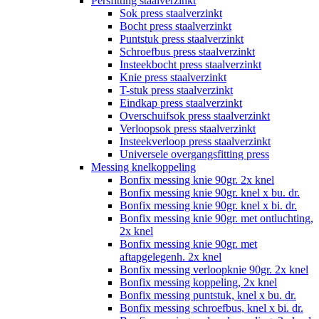
Persfitting staalverzinkt
Sok press staalverzinkt
Bocht press staalverzinkt
Puntstuk press staalverzinkt
Schroefbus press staalverzinkt
Insteekbocht press staalverzinkt
Knie press staalverzinkt
T-stuk press staalverzinkt
Eindkap press staalverzinkt
Overschuifsok press staalverzinkt
Verloopsok press staalverzinkt
Insteekverloop press staalverzinkt
Universele overgangsfitting press
Messing knelkoppeling
Bonfix messing knie 90gr. 2x knel
Bonfix messing knie 90gr. knel x bu. dr.
Bonfix messing knie 90gr. knel x bi. dr.
Bonfix messing knie 90gr. met ontluchting,
2x knel
Bonfix messing knie 90gr. met
aftapgelegenh. 2x knel
Bonfix messing verloopknie 90gr. 2x knel
Bonfix messing koppeling, 2x knel
Bonfix messing puntstuk, knel x bu. dr.
Bonfix messing schroefbus, knel x bi. dr.