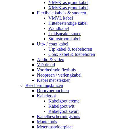
YMvK-as grondkabel
XMvK-as grondkabel
Flexibele kabels & snoeren
VMVL kabel
Hittebestendige kabel
Wandkabel
Luidspeakersnoer
Stuurstroomkabel
Utp- / coax kabel
Utp kabel & toebehoren
Coax kabel & toebehoren
Audio & video
VD draad
Voorbedrade flexbuis
Neopreen / verlengkabel
Kabel met stekker
Beschermingsbuizen
Doorvoerbochten
Kabelgoot
Kabelgoot crème
Kabelgoot wit
Kabelgoot zwart
Kabelbeschermingsbuis
Mantelbuis
Meterkastvloerplaat