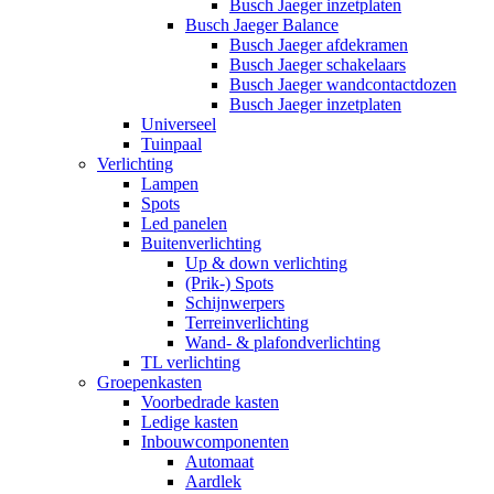
Busch Jaeger inzetplaten
Busch Jaeger Balance
Busch Jaeger afdekramen
Busch Jaeger schakelaars
Busch Jaeger wandcontactdozen
Busch Jaeger inzetplaten
Universeel
Tuinpaal
Verlichting
Lampen
Spots
Led panelen
Buitenverlichting
Up & down verlichting
(Prik-) Spots
Schijnwerpers
Terreinverlichting
Wand- & plafondverlichting
TL verlichting
Groepenkasten
Voorbedrade kasten
Ledige kasten
Inbouwcomponenten
Automaat
Aardlek