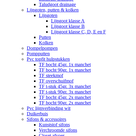
Taludgoot drainage
Lijngoten, putten & kolken
Lijngoten
Lijngoot klasse A
Lijngoot klasse B
Lijngoot klasse C, D, E en F
Putten
Kolken
Dompelpompen
Pompputten
Pvc topfit hulpstukken
TF bocht 45gr. 1x manchet
TF bocht 90gr. 1x manchet
TF steekmof
TF overschuifmof
TF t-stuk 45gr. 3x manchet
TF t-stuk 90gr. 3x manchet
TF bocht 45gr. 2x manchet
TF bocht 90gr. 2x manchet
Pvc lijmverbinding wit
Duikerbuis
Sifons & accessoires
Kunststof sifons
Verchroomde sifons
Closet afvoer