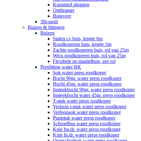
Kunststof pluggen
Ontbramer
Buigveer
3fit-push
Buizen & fittingen
Buizen
Stalen cv buis, lengte 6m
Roodkoperen buis, lengte 5m
Zachte roodkoperen buis, rol van 25m
Wicu roodkoperen buis, rol van 25m
Flexibele pe-mantelbuis, per rol
Persfitting water RK
Sok water press roodkoper
Bocht 90gr. water press roodkoper
Bocht 45gr. water press roodkoper
Insteekbocht 90gr. water press roodkoper
Insteekbocht water 45gr. press roodkoper
T-stuk water press roodkoper
Verloop t-stuk water press roodkoper
Verloopsok water press roodkoper
Puntstuk water press roodkoper
Schroefbus water press roodkoper
Knie bu.dr. water press roodkoper
Knie bi.dr. water press roodkoper
Overschuifsok water press roodkoper