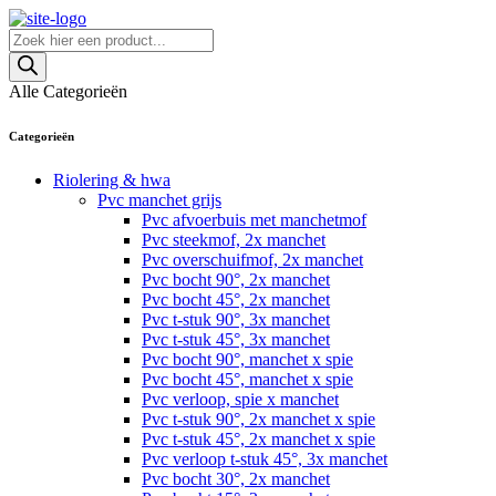
Skip
to
Producten
content
zoeken
Alle Categorieën
Categorieën
Riolering & hwa
Pvc manchet grijs
Pvc afvoerbuis met manchetmof
Pvc steekmof, 2x manchet
Pvc overschuifmof, 2x manchet
Pvc bocht 90°, 2x manchet
Pvc bocht 45°, 2x manchet
Pvc t-stuk 90°, 3x manchet
Pvc t-stuk 45°, 3x manchet
Pvc bocht 90°, manchet x spie
Pvc bocht 45°, manchet x spie
Pvc verloop, spie x manchet
Pvc t-stuk 90°, 2x manchet x spie
Pvc t-stuk 45°, 2x manchet x spie
Pvc verloop t-stuk 45°, 3x manchet
Pvc bocht 30°, 2x manchet