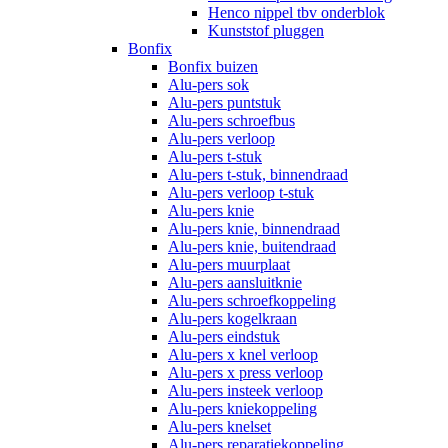
Henco nippel tbv onderblok
Kunststof pluggen
Bonfix
Bonfix buizen
Alu-pers sok
Alu-pers puntstuk
Alu-pers schroefbus
Alu-pers verloop
Alu-pers t-stuk
Alu-pers t-stuk, binnendraad
Alu-pers verloop t-stuk
Alu-pers knie
Alu-pers knie, binnendraad
Alu-pers knie, buitendraad
Alu-pers muurplaat
Alu-pers aansluitknie
Alu-pers schroefkoppeling
Alu-pers kogelkraan
Alu-pers eindstuk
Alu-pers x knel verloop
Alu-pers x press verloop
Alu-pers insteek verloop
Alu-pers kniekoppeling
Alu-pers knelset
Alu-pers reparatiekoppeling