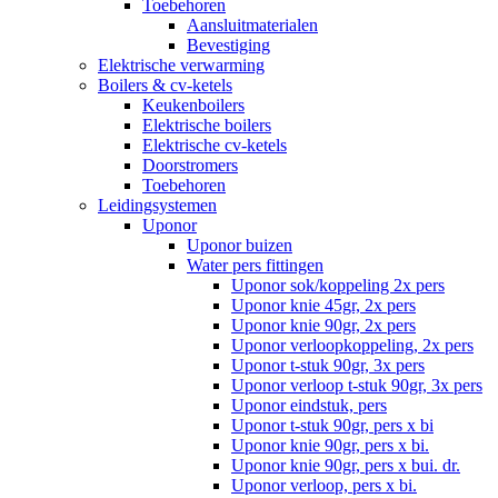
Toebehoren
Aansluitmaterialen
Bevestiging
Elektrische verwarming
Boilers & cv-ketels
Keukenboilers
Elektrische boilers
Elektrische cv-ketels
Doorstromers
Toebehoren
Leidingsystemen
Uponor
Uponor buizen
Water pers fittingen
Uponor sok/koppeling 2x pers
Uponor knie 45gr, 2x pers
Uponor knie 90gr, 2x pers
Uponor verloopkoppeling, 2x pers
Uponor t-stuk 90gr, 3x pers
Uponor verloop t-stuk 90gr, 3x pers
Uponor eindstuk, pers
Uponor t-stuk 90gr, pers x bi
Uponor knie 90gr, pers x bi.
Uponor knie 90gr, pers x bui. dr.
Uponor verloop, pers x bi.