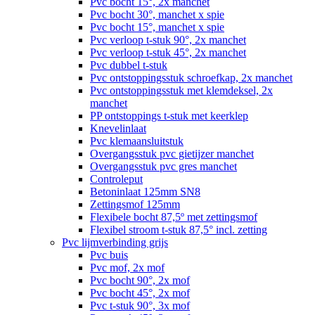
Pvc bocht 15°, 2x manchet
Pvc bocht 30°, manchet x spie
Pvc bocht 15°, manchet x spie
Pvc verloop t-stuk 90°, 2x manchet
Pvc verloop t-stuk 45°, 2x manchet
Pvc dubbel t-stuk
Pvc ontstoppingsstuk schroefkap, 2x manchet
Pvc ontstoppingsstuk met klemdeksel, 2x
manchet
PP ontstoppings t-stuk met keerklep
Knevelinlaat
Pvc klemaansluitstuk
Overgangsstuk pvc gietijzer manchet
Overgangsstuk pvc gres manchet
Controleput
Betoninlaat 125mm SN8
Zettingsmof 125mm
Flexibele bocht 87,5º met zettingsmof
Flexibel stroom t-stuk 87,5° incl. zetting
Pvc lijmverbinding grijs
Pvc buis
Pvc mof, 2x mof
Pvc bocht 90°, 2x mof
Pvc bocht 45°, 2x mof
Pvc t-stuk 90°, 3x mof