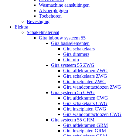
Wasmachine aansluitingen
Afvoerpluggen
Toebehoren
Bevestiging
Elektra
Schakelmateriaal
Gira inbouw systeem 55
Gira basiselementen
Gira schakelaars
Gira dimmers
Gira utp
Gira systeem 55 ZWG
Gira afdekramen ZWG
Gira schakelaars ZWG
Gira inzetplaten ZWG
Gira wandcontactdozen ZWG
Gira systeem 55 CWG
Gira afdekramen CWG
Gira schakelaars CWG
Gira inzetplaten CWG
Gira wandcontactdozen CWG
Gira systeem 55 GRM
Gira afdekramen GRM
Gira inzetplaten GRM