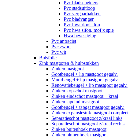
Pvc bladscheiders
Pvc stadsuitloop
Pvc vergaarbakken
Pvc bladvanger
Pvc hwa rioolsifon
Pvc hwa sifon, mof x spie
Hwa bevestiging
Pvc antraciet
Pvc zwart
Pvc wit
Buisfolie
Zink mastgoten & hulpstukken
Zinken mastgoot
Gootbeugel + lip mastgoot gegalv.
Muurbeugel + lip mastgoot gegalv.
Renovatiebeugel + lip mastgoot gegalv.
Zinken kopschot mastgoot
Zinken eindschot mastgoot + kraal
Zinken tapeind mastgoot
Gootbeugel + tapgat mastgoot gegalv.
Zinken expansiestuk mastgoot compleet
Separatieschot mastgoot z/kraal links
Separatieschot mastgoot z/kraal rechts
Zinken buitenhoek mastgoot
Zinken binnenhoek mastgoot