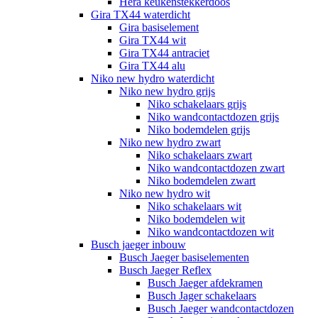
Hera keukenstekkerdoos
Gira TX44 waterdicht
Gira basiselement
Gira TX44 wit
Gira TX44 antraciet
Gira TX44 alu
Niko new hydro waterdicht
Niko new hydro grijs
Niko schakelaars grijs
Niko wandcontactdozen grijs
Niko bodemdelen grijs
Niko new hydro zwart
Niko schakelaars zwart
Niko wandcontactdozen zwart
Niko bodemdelen zwart
Niko new hydro wit
Niko schakelaars wit
Niko bodemdelen wit
Niko wandcontactdozen wit
Busch jaeger inbouw
Busch Jaeger basiselementen
Busch Jaeger Reflex
Busch Jaeger afdekramen
Busch Jager schakelaars
Busch Jaeger wandcontactdozen