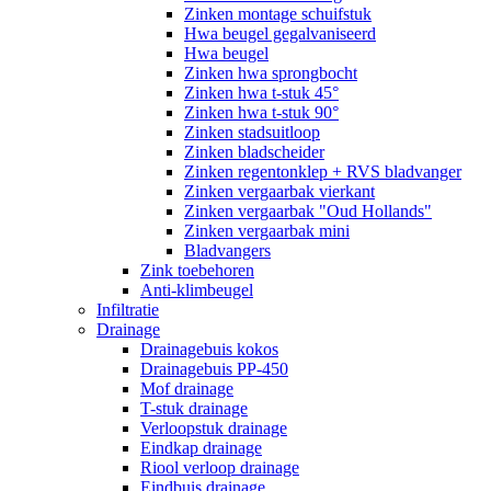
Zinken montage schuifstuk
Hwa beugel gegalvaniseerd
Hwa beugel
Zinken hwa sprongbocht
Zinken hwa t-stuk 45°
Zinken hwa t-stuk 90°
Zinken stadsuitloop
Zinken bladscheider
Zinken regentonklep + RVS bladvanger
Zinken vergaarbak vierkant
Zinken vergaarbak "Oud Hollands"
Zinken vergaarbak mini
Bladvangers
Zink toebehoren
Anti-klimbeugel
Infiltratie
Drainage
Drainagebuis kokos
Drainagebuis PP-450
Mof drainage
T-stuk drainage
Verloopstuk drainage
Eindkap drainage
Riool verloop drainage
Eindbuis drainage