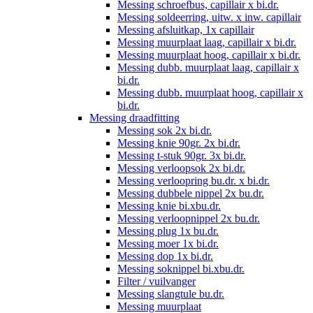
Messing schroefbus, capillair x bi.dr.
Messing soldeerring, uitw. x inw. capillair
Messing afsluitkap, 1x capillair
Messing muurplaat laag, capillair x bi.dr.
Messing muurplaat hoog, capillair x bi.dr.
Messing dubb. muurplaat laag, capillair x
bi.dr.
Messing dubb. muurplaat hoog, capillair x
bi.dr.
Messing draadfitting
Messing sok 2x bi.dr.
Messing knie 90gr. 2x bi.dr.
Messing t-stuk 90gr. 3x bi.dr.
Messing verloopsok 2x bi.dr.
Messing verloopring bu.dr. x bi.dr.
Messing dubbele nippel 2x bu.dr.
Messing knie bi.xbu.dr.
Messing verloopnippel 2x bu.dr.
Messing plug 1x bu.dr.
Messing moer 1x bi.dr.
Messing dop 1x bi.dr.
Messing soknippel bi.xbu.dr.
Filter / vuilvanger
Messing slangtule bu.dr.
Messing muurplaat