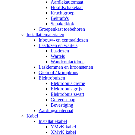
Aardlekautomaat
Hoofdschakelaar
Krachtgroep
Beltrafo's
Schakelklok
Groepenkast toebehoren
Installatiematerialen
Inbouw- en centraaldozen
Lasdozen en wartels
Lasdozen
Wartels
Wandcontactdoos
Lasklemmen en kroonstenen
Gietmof / krimpkous
Elektrobuizen
Elektrobuis crème
Elektrobuis grijs
Elektrobuis zwart
Gereedschap
Bevestiging
Aardingsmateriaal
Kabel
Installatiekabel
YMvK kabel
XMvK kabel