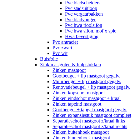
Pvc bladscheiders
Pvc stadsuitloop
Pvc vergaarbakken
Pvc bladvanger
Pvc hwa rioolsifon
Pvc hwa sifon, mof x spie
Hwa bevestiging
Pvc antraciet
Pvc zwart
Pvc wit
Buisfolie
Zink mastgoten & hulpstukken
Zinken mastgoot
Gootbeugel + lip mastgoot gegalv.
Muurbeugel + lip mastgoot gegalv.
Renovatiebeugel + lip mastgoot gegalv.
Zinken kopschot mastgoot
Zinken eindschot mastgoot + kraal
Zinken tapeind mastgoot
Gootbeugel + tapgat mastgoot gegalv.
Zinken expansiestuk mastgoot compleet
Separatieschot mastgoot z/kraal links
Separatieschot mastgoot z/kraal rechts
Zinken buitenhoek mastgoot
Zinken binnenhoek mastgoot