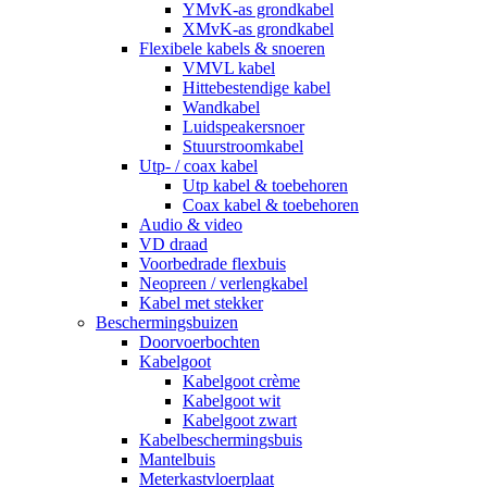
YMvK-as grondkabel
XMvK-as grondkabel
Flexibele kabels & snoeren
VMVL kabel
Hittebestendige kabel
Wandkabel
Luidspeakersnoer
Stuurstroomkabel
Utp- / coax kabel
Utp kabel & toebehoren
Coax kabel & toebehoren
Audio & video
VD draad
Voorbedrade flexbuis
Neopreen / verlengkabel
Kabel met stekker
Beschermingsbuizen
Doorvoerbochten
Kabelgoot
Kabelgoot crème
Kabelgoot wit
Kabelgoot zwart
Kabelbeschermingsbuis
Mantelbuis
Meterkastvloerplaat