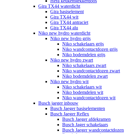
Hera keukenstekkerdoos
Gira TX44 waterdicht
Gira basiselement
Gira TX44 wit
Gira TX44 antraciet
Gira TX44 alu
Niko new hydro waterdicht
Niko new hydro grijs
Niko schakelaars grijs
Niko wandcontactdozen grijs
Niko bodemdelen grijs
Niko new hydro zwart
Niko schakelaars zwart
Niko wandcontactdozen zwart
Niko bodemdelen zwart
Niko new hydro wit
Niko schakelaars wit
Niko bodemdelen wit
Niko wandcontactdozen wit
Busch jaeger inbouw
Busch Jaeger basiselementen
Busch Jaeger Reflex
Busch Jaeger afdekramen
Busch Jager schakelaars
Busch Jaeger wandcontactdozen