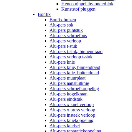
Henco nippel tbv onderblok
Kunststof pluggen
Bonfix
Bonfix buizen
Alu-pers sok
Alu-pers puntstuk
Alu-pers schroefbus
Alu-pers verloop
Alu-pers t-stuk
Alu-pers t-stuk, binnendraad
Alu-pers verloop t-stuk
Alu-pers knie
Alu-pers knie, binnendraad
Alu-pers knie, buitendraad
Alu-pers muurplaat
Alu-pers aansluitknie
Alu-pers schroefkoppeling
Alu-pers kogelkraan
Alu-pers eindstuk
Alu-pers x knel verloop
Alu-pers x press verloop
Alu-pers insteek verloop
Alu-pers kniekoppeling
Alu-pers knelset
Alu-pers reparatiekoppeling