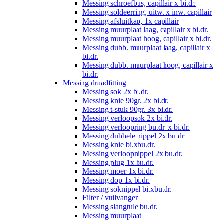
Messing schroefbus, capillair x bi.dr.
Messing soldeerring, uitw. x inw. capillair
Messing afsluitkap, 1x capillair
Messing muurplaat laag, capillair x bi.dr.
Messing muurplaat hoog, capillair x bi.dr.
Messing dubb. muurplaat laag, capillair x
bi.dr.
Messing dubb. muurplaat hoog, capillair x
bi.dr.
Messing draadfitting
Messing sok 2x bi.dr.
Messing knie 90gr. 2x bi.dr.
Messing t-stuk 90gr. 3x bi.dr.
Messing verloopsok 2x bi.dr.
Messing verloopring bu.dr. x bi.dr.
Messing dubbele nippel 2x bu.dr.
Messing knie bi.xbu.dr.
Messing verloopnippel 2x bu.dr.
Messing plug 1x bu.dr.
Messing moer 1x bi.dr.
Messing dop 1x bi.dr.
Messing soknippel bi.xbu.dr.
Filter / vuilvanger
Messing slangtule bu.dr.
Messing muurplaat