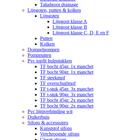
Taludgoot drainage
Lijngoten, putten & kolken
Lijngoten
Lijngoot klasse A
Lijngoot klasse B
Lijngoot klasse C, D, E en F
Putten
Kolken
Dompelpompen
Pompputten
Pvc topfit hulpstukken
TF bocht 45gr. 1x manchet
TF bocht 90gr. 1x manchet
TF steekmof
TF overschuifmof
TF t-stuk 45gr. 3x manchet
TF t-stuk 90gr. 3x manchet
TF bocht 45gr. 2x manchet
TF bocht 90gr. 2x manchet
Pvc lijmverbinding wit
Duikerbuis
Sifons & accessoires
Kunststof sifons
Verchroomde sifons
Closet afvoer