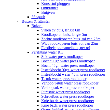
Kunststof pluggen
Ontbramer
Buigveer
3fit-push
Buizen & fittingen
Buizen
Stalen cv buis, lengte 6m
Roodkoperen buis, lengte 5m
Zachte roodkoperen buis, rol van 25m
Wicu roodkoperen buis, rol van 25m
Flexibele pe-mantelbuis, per rol
Persfitting water RK
Sok water press roodkoper
Bocht 90gr. water press roodkoper
Bocht 45gr. water press roodkoper
Insteekbocht 90gr. water press roodkoper
Insteekbocht water 45gr. press roodkoper
T-stuk water press roodkoper
Verloop t-stuk water press roodkoper
Verloopsok water press roodkoper
Puntstuk water press roodkoper
Schroefbus water press roodkoper
Knie bu.dr. water press roodkoper
Knie bi.dr. water press roodkoper
Overschuifsok water press roodkoper