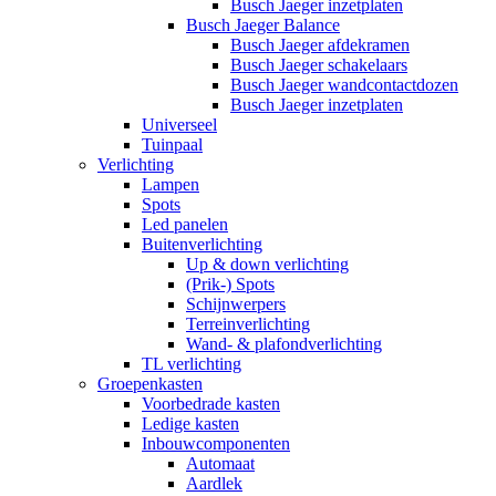
Busch Jaeger inzetplaten
Busch Jaeger Balance
Busch Jaeger afdekramen
Busch Jaeger schakelaars
Busch Jaeger wandcontactdozen
Busch Jaeger inzetplaten
Universeel
Tuinpaal
Verlichting
Lampen
Spots
Led panelen
Buitenverlichting
Up & down verlichting
(Prik-) Spots
Schijnwerpers
Terreinverlichting
Wand- & plafondverlichting
TL verlichting
Groepenkasten
Voorbedrade kasten
Ledige kasten
Inbouwcomponenten
Automaat
Aardlek