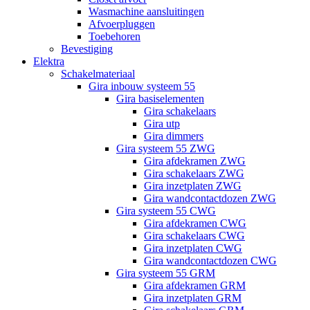
Wasmachine aansluitingen
Afvoerpluggen
Toebehoren
Bevestiging
Elektra
Schakelmateriaal
Gira inbouw systeem 55
Gira basiselementen
Gira schakelaars
Gira utp
Gira dimmers
Gira systeem 55 ZWG
Gira afdekramen ZWG
Gira schakelaars ZWG
Gira inzetplaten ZWG
Gira wandcontactdozen ZWG
Gira systeem 55 CWG
Gira afdekramen CWG
Gira schakelaars CWG
Gira inzetplaten CWG
Gira wandcontactdozen CWG
Gira systeem 55 GRM
Gira afdekramen GRM
Gira inzetplaten GRM