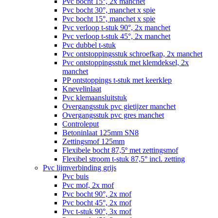
Pvc bocht 15°, 2x manchet
Pvc bocht 30°, manchet x spie
Pvc bocht 15°, manchet x spie
Pvc verloop t-stuk 90°, 2x manchet
Pvc verloop t-stuk 45°, 2x manchet
Pvc dubbel t-stuk
Pvc ontstoppingsstuk schroefkap, 2x manchet
Pvc ontstoppingsstuk met klemdeksel, 2x
manchet
PP ontstoppings t-stuk met keerklep
Knevelinlaat
Pvc klemaansluitstuk
Overgangsstuk pvc gietijzer manchet
Overgangsstuk pvc gres manchet
Controleput
Betoninlaat 125mm SN8
Zettingsmof 125mm
Flexibele bocht 87,5º met zettingsmof
Flexibel stroom t-stuk 87,5° incl. zetting
Pvc lijmverbinding grijs
Pvc buis
Pvc mof, 2x mof
Pvc bocht 90°, 2x mof
Pvc bocht 45°, 2x mof
Pvc t-stuk 90°, 3x mof