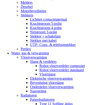
Melders
Deurbel
Motorbeveiliging
Stekkers
Lichtnet contactmateriaal
Krachtstroom 5-polig
Krachtstroom 4-polig
Netstroom 3-polig
Stekker + schakelaar
Stekker met kabel
UTP- Coax- & telefoonstekker
Perilex
Water, gas & verwarming
Vloerverwarming
Slang & verdelers
Robot vloerverdeler composiet
Robot vloerverdeler standaard
Vloerslang
Elektrische vloerverwarming
Bevestiging vloerslang
Onderdelen vloerverwarming
Naregeling
Radiatoren
Paneelradiatoren
Type 11 Softline 4plus