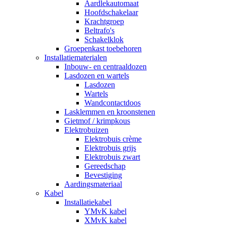
Aardlekautomaat
Hoofdschakelaar
Krachtgroep
Beltrafo's
Schakelklok
Groepenkast toebehoren
Installatiematerialen
Inbouw- en centraaldozen
Lasdozen en wartels
Lasdozen
Wartels
Wandcontactdoos
Lasklemmen en kroonstenen
Gietmof / krimpkous
Elektrobuizen
Elektrobuis crème
Elektrobuis grijs
Elektrobuis zwart
Gereedschap
Bevestiging
Aardingsmateriaal
Kabel
Installatiekabel
YMvK kabel
XMvK kabel