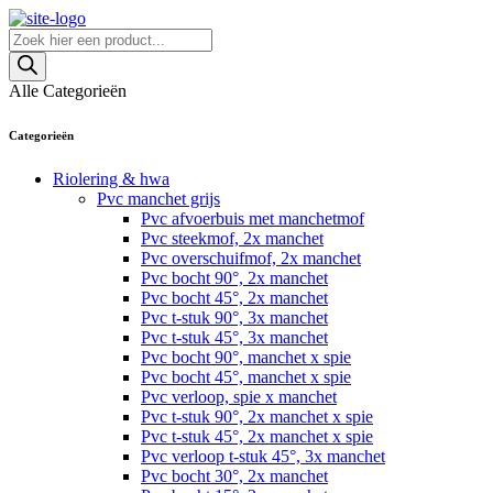
Skip
to
Producten
content
zoeken
Alle Categorieën
Categorieën
Riolering & hwa
Pvc manchet grijs
Pvc afvoerbuis met manchetmof
Pvc steekmof, 2x manchet
Pvc overschuifmof, 2x manchet
Pvc bocht 90°, 2x manchet
Pvc bocht 45°, 2x manchet
Pvc t-stuk 90°, 3x manchet
Pvc t-stuk 45°, 3x manchet
Pvc bocht 90°, manchet x spie
Pvc bocht 45°, manchet x spie
Pvc verloop, spie x manchet
Pvc t-stuk 90°, 2x manchet x spie
Pvc t-stuk 45°, 2x manchet x spie
Pvc verloop t-stuk 45°, 3x manchet
Pvc bocht 30°, 2x manchet