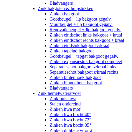
Bladvangers
Zink bakgoten & hulpstukken
Zinken bakgoot
Gootbeugel + lip bakgoot gegalv.
Muurbeugel + lip bakgoot gegalv.
Renovatiebeugel + lip bakgoot gegalv.
Zinken eindschot links bakgoot + kraal
Zinken eindschot rechts bakgoot + kraal
Zinken eindstuk bakgoot z/kraal
Zinken tapeind bakgoot
Gootbeugel + tapgat bakgoot gegalv.
Zinken expansiestuk bakgoot compleet
Separatieschot bakgoot z/kraal links
Separatieschot bakgoot z/kraal rechts
Zinken buitenhoek bakgoot
Zinken binnenhoek bakgoot
Bladvangers
Zink hemelwaterafvoer
Zink buis hwa
Stalen ondereind
Zinken hwa mof
Zinken hwa bocht 40°
Zinken hwa bocht 72°
Zinken hwa bocht 85°
Zinken dubbele wrong