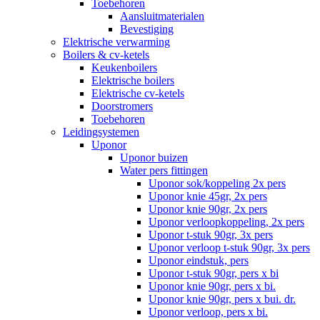
Toebehoren
Aansluitmaterialen
Bevestiging
Elektrische verwarming
Boilers & cv-ketels
Keukenboilers
Elektrische boilers
Elektrische cv-ketels
Doorstromers
Toebehoren
Leidingsystemen
Uponor
Uponor buizen
Water pers fittingen
Uponor sok/koppeling 2x pers
Uponor knie 45gr, 2x pers
Uponor knie 90gr, 2x pers
Uponor verloopkoppeling, 2x pers
Uponor t-stuk 90gr, 3x pers
Uponor verloop t-stuk 90gr, 3x pers
Uponor eindstuk, pers
Uponor t-stuk 90gr, pers x bi
Uponor knie 90gr, pers x bi.
Uponor knie 90gr, pers x bui. dr.
Uponor verloop, pers x bi.