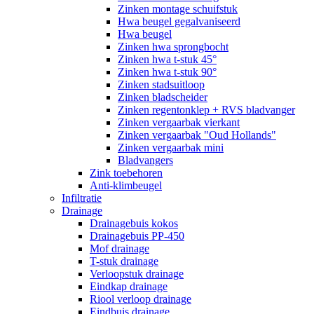
Zinken montage schuifstuk
Hwa beugel gegalvaniseerd
Hwa beugel
Zinken hwa sprongbocht
Zinken hwa t-stuk 45°
Zinken hwa t-stuk 90°
Zinken stadsuitloop
Zinken bladscheider
Zinken regentonklep + RVS bladvanger
Zinken vergaarbak vierkant
Zinken vergaarbak "Oud Hollands"
Zinken vergaarbak mini
Bladvangers
Zink toebehoren
Anti-klimbeugel
Infiltratie
Drainage
Drainagebuis kokos
Drainagebuis PP-450
Mof drainage
T-stuk drainage
Verloopstuk drainage
Eindkap drainage
Riool verloop drainage
Eindbuis drainage