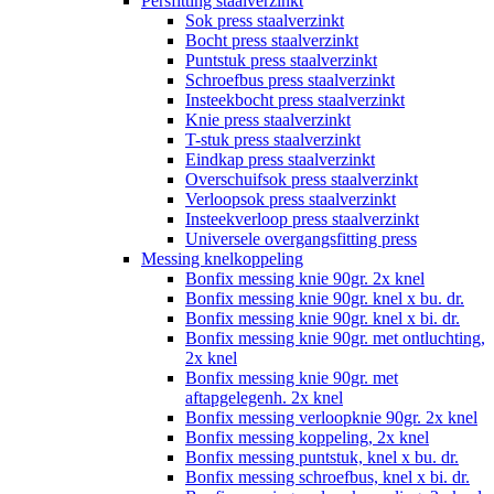
Persfitting staalverzinkt
Sok press staalverzinkt
Bocht press staalverzinkt
Puntstuk press staalverzinkt
Schroefbus press staalverzinkt
Insteekbocht press staalverzinkt
Knie press staalverzinkt
T-stuk press staalverzinkt
Eindkap press staalverzinkt
Overschuifsok press staalverzinkt
Verloopsok press staalverzinkt
Insteekverloop press staalverzinkt
Universele overgangsfitting press
Messing knelkoppeling
Bonfix messing knie 90gr. 2x knel
Bonfix messing knie 90gr. knel x bu. dr.
Bonfix messing knie 90gr. knel x bi. dr.
Bonfix messing knie 90gr. met ontluchting,
2x knel
Bonfix messing knie 90gr. met
aftapgelegenh. 2x knel
Bonfix messing verloopknie 90gr. 2x knel
Bonfix messing koppeling, 2x knel
Bonfix messing puntstuk, knel x bu. dr.
Bonfix messing schroefbus, knel x bi. dr.