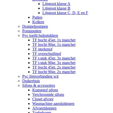
Lijngoot klasse A
Lijngoot klasse B
Lijngoot klasse C, D, E en F
Putten
Kolken
Dompelpompen
Pompputten
Pvc topfit hulpstukken
TF bocht 45gr. 1x manchet
TF bocht 90gr. 1x manchet
TF steekmof
TF overschuifmof
TF t-stuk 45gr. 3x manchet
TF t-stuk 90gr. 3x manchet
TF bocht 45gr. 2x manchet
TF bocht 90gr. 2x manchet
Pvc lijmverbinding wit
Duikerbuis
Sifons & accessoires
Kunststof sifons
Verchroomde sifons
Closet afvoer
Wasmachine aansluitingen
Afvoerpluggen
Toebehoren