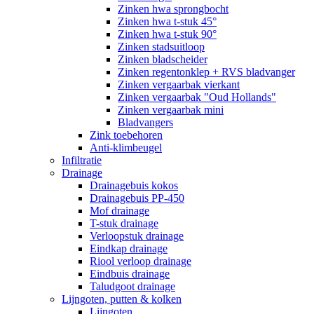
Zinken hwa sprongbocht
Zinken hwa t-stuk 45°
Zinken hwa t-stuk 90°
Zinken stadsuitloop
Zinken bladscheider
Zinken regentonklep + RVS bladvanger
Zinken vergaarbak vierkant
Zinken vergaarbak "Oud Hollands"
Zinken vergaarbak mini
Bladvangers
Zink toebehoren
Anti-klimbeugel
Infiltratie
Drainage
Drainagebuis kokos
Drainagebuis PP-450
Mof drainage
T-stuk drainage
Verloopstuk drainage
Eindkap drainage
Riool verloop drainage
Eindbuis drainage
Taludgoot drainage
Lijngoten, putten & kolken
Lijngoten