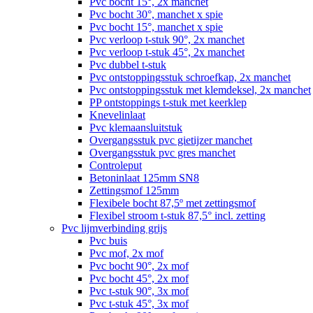
Pvc bocht 15°, 2x manchet
Pvc bocht 30°, manchet x spie
Pvc bocht 15°, manchet x spie
Pvc verloop t-stuk 90°, 2x manchet
Pvc verloop t-stuk 45°, 2x manchet
Pvc dubbel t-stuk
Pvc ontstoppingsstuk schroefkap, 2x manchet
Pvc ontstoppingsstuk met klemdeksel, 2x manchet
PP ontstoppings t-stuk met keerklep
Knevelinlaat
Pvc klemaansluitstuk
Overgangsstuk pvc gietijzer manchet
Overgangsstuk pvc gres manchet
Controleput
Betoninlaat 125mm SN8
Zettingsmof 125mm
Flexibele bocht 87,5º met zettingsmof
Flexibel stroom t-stuk 87,5° incl. zetting
Pvc lijmverbinding grijs
Pvc buis
Pvc mof, 2x mof
Pvc bocht 90°, 2x mof
Pvc bocht 45°, 2x mof
Pvc t-stuk 90°, 3x mof
Pvc t-stuk 45°, 3x mof