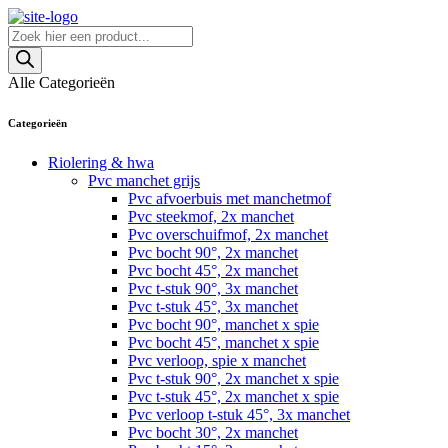
Skip
to
Producten
content
zoeken
Alle Categorieën
Categorieën
Riolering & hwa
Pvc manchet grijs
Pvc afvoerbuis met manchetmof
Pvc steekmof, 2x manchet
Pvc overschuifmof, 2x manchet
Pvc bocht 90°, 2x manchet
Pvc bocht 45°, 2x manchet
Pvc t-stuk 90°, 3x manchet
Pvc t-stuk 45°, 3x manchet
Pvc bocht 90°, manchet x spie
Pvc bocht 45°, manchet x spie
Pvc verloop, spie x manchet
Pvc t-stuk 90°, 2x manchet x spie
Pvc t-stuk 45°, 2x manchet x spie
Pvc verloop t-stuk 45°, 3x manchet
Pvc bocht 30°, 2x manchet