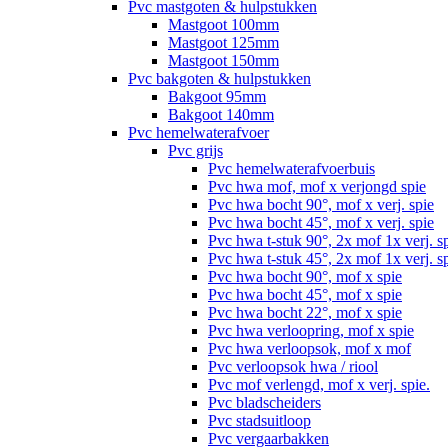
Pvc mastgoten & hulpstukken
Mastgoot 100mm
Mastgoot 125mm
Mastgoot 150mm
Pvc bakgoten & hulpstukken
Bakgoot 95mm
Bakgoot 140mm
Pvc hemelwaterafvoer
Pvc grijs
Pvc hemelwaterafvoerbuis
Pvc hwa mof, mof x verjongd spie
Pvc hwa bocht 90°, mof x verj. spie
Pvc hwa bocht 45°, mof x verj. spie
Pvc hwa t-stuk 90°, 2x mof 1x verj. s
Pvc hwa t-stuk 45°, 2x mof 1x verj. s
Pvc hwa bocht 90°, mof x spie
Pvc hwa bocht 45°, mof x spie
Pvc hwa bocht 22°, mof x spie
Pvc hwa verloopring, mof x spie
Pvc hwa verloopsok, mof x mof
Pvc verloopsok hwa / riool
Pvc mof verlengd, mof x verj. spie.
Pvc bladscheiders
Pvc stadsuitloop
Pvc vergaarbakken