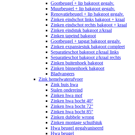
Gootbeugel + lip bakgoot gegalv.
Muurbeugel + lip bakgoot gegalv.
Renovatiebeugel + lip bakgoot gegalv.
Zinken eindschot links bakgoot + kraal
Zinken eindschot rechts bakgoot + kraal
Zinken eindstuk bakgoot z/kraal
Zinken tapeind bakgoot
Gootbeugel + tapgat bakgoot gegalv.
Zinken expansiestuk bakgoot compleet
Separatieschot bakgoot z/kraal links
Separatieschot bakgoot z/kraal rechts
Zinken buitenhoek bakgoot
Zinken binnenhoek bakgoot
Bladvangers
Zink hemelwaterafvoer
Zink buis hwa
Stalen ondereind
Zinken hwa mof
Zinken hwa bocht 40°
Zinken hwa bocht 72°
Zinken hwa bocht 85°
Zinken dubbele wrong
Zinken montage schuifstuk
Hwa beugel gegalvaniseerd
Hwa beugel