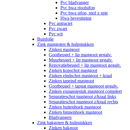
Pvc bladvanger
Pvc hwa rioolsifon
Pvc hwa sifon, mof x spie
Hwa bevestiging
Pvc antraciet
Pvc zwart
Pvc wit
Buisfolie
Zink mastgoten & hulpstukken
Zinken mastgoot
Gootbeugel + lip mastgoot gegalv.
Muurbeugel + lip mastgoot gegalv.
Renovatiebeugel + lip mastgoot gegalv.
Zinken kopschot mastgoot
Zinken eindschot mastgoot + kraal
Zinken tapeind mastgoot
Gootbeugel + tapgat mastgoot gegalv.
Zinken expansiestuk mastgoot compleet
Separatieschot mastgoot z/kraal links
Separatieschot mastgoot z/kraal rechts
Zinken buitenhoek mastgoot
Zinken binnenhoek mastgoot
Bladvangers
Zink bakgoten & hulpstukken
Zinken bakgoot