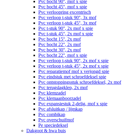
Pvc bocht 90°, mof x spie
Pvc bocht 45°, mof x spie
Pvc verloopring excentrisch
Pvc verloop t-stuk 90°, 3x mof
Pvc verloop t-stuk 45°, 3x mof
Pvc t-stuk 90°, 2x mof x spie
Pvc t-stuk 45°, 2x mof x spie
Pvc bocht 15°, 2x mof
Pvc bocht 22°, 2x mof
Pvc bocht 30°, 2x mof
Pvc bocht 22°, mof x spie
Pvc verloop t-stuk 90°, 2x mof x spie
Pvc verloop t-stuk 45°, 2x mof x spie
Pvc reparatiemof mof x verjongd spie
Pvc eindstuk met schroefdeksel spie
Pvc ontstoppingsstuk schroefdeksel, 2x mof
Pvc terugslagklep, 2x mof
Pvc klemzadel
Pvc klemaanboorzadel
Pvc expansiestuk 2-delig, mof x spie
Pvc afsluitkap / lijmkap
Pvc combikap
Pvc overschuifmof
Pe speciedeksel
Dakgoot & hwa buis