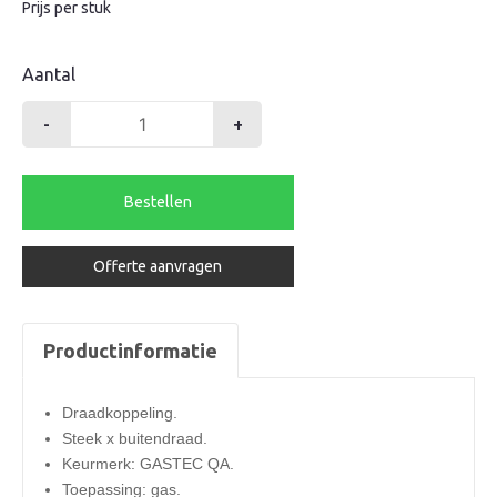
Prijs per stuk
Aantal
-
+
Hawle
verloop
40x
Bestellen
1
1/4"
Offerte aanvragen
bu.dr.
GAS
aantal
Productinformatie
Draadkoppeling.
Steek x buitendraad.
Keurmerk: GASTEC QA.
Toepassing: gas.