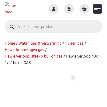
Skip
to
content
Producten
zoeken
Home
/
Water, gas & verwarming
/
Tyleen gas
/
Hawle koppelingen gas
/
Hawle verloop, steek x bui. dr. gas
/ Hawle verloop 40x 1
1/4″ bu.dr. GAS