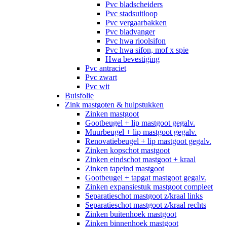
Pvc bladscheiders
Pvc stadsuitloop
Pvc vergaarbakken
Pvc bladvanger
Pvc hwa rioolsifon
Pvc hwa sifon, mof x spie
Hwa bevestiging
Pvc antraciet
Pvc zwart
Pvc wit
Buisfolie
Zink mastgoten & hulpstukken
Zinken mastgoot
Gootbeugel + lip mastgoot gegalv.
Muurbeugel + lip mastgoot gegalv.
Renovatiebeugel + lip mastgoot gegalv.
Zinken kopschot mastgoot
Zinken eindschot mastgoot + kraal
Zinken tapeind mastgoot
Gootbeugel + tapgat mastgoot gegalv.
Zinken expansiestuk mastgoot compleet
Separatieschot mastgoot z/kraal links
Separatieschot mastgoot z/kraal rechts
Zinken buitenhoek mastgoot
Zinken binnenhoek mastgoot