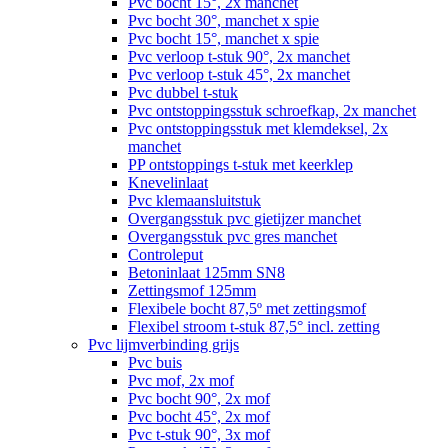
Pvc bocht 15°, 2x manchet
Pvc bocht 30°, manchet x spie
Pvc bocht 15°, manchet x spie
Pvc verloop t-stuk 90°, 2x manchet
Pvc verloop t-stuk 45°, 2x manchet
Pvc dubbel t-stuk
Pvc ontstoppingsstuk schroefkap, 2x manchet
Pvc ontstoppingsstuk met klemdeksel, 2x
manchet
PP ontstoppings t-stuk met keerklep
Knevelinlaat
Pvc klemaansluitstuk
Overgangsstuk pvc gietijzer manchet
Overgangsstuk pvc gres manchet
Controleput
Betoninlaat 125mm SN8
Zettingsmof 125mm
Flexibele bocht 87,5º met zettingsmof
Flexibel stroom t-stuk 87,5° incl. zetting
Pvc lijmverbinding grijs
Pvc buis
Pvc mof, 2x mof
Pvc bocht 90°, 2x mof
Pvc bocht 45°, 2x mof
Pvc t-stuk 90°, 3x mof