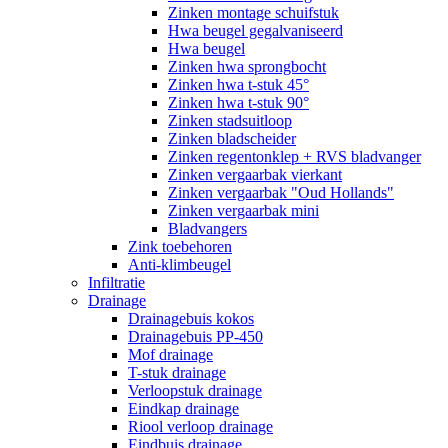
Zinken montage schuifstuk
Hwa beugel gegalvaniseerd
Hwa beugel
Zinken hwa sprongbocht
Zinken hwa t-stuk 45°
Zinken hwa t-stuk 90°
Zinken stadsuitloop
Zinken bladscheider
Zinken regentonklep + RVS bladvanger
Zinken vergaarbak vierkant
Zinken vergaarbak "Oud Hollands"
Zinken vergaarbak mini
Bladvangers
Zink toebehoren
Anti-klimbeugel
Infiltratie
Drainage
Drainagebuis kokos
Drainagebuis PP-450
Mof drainage
T-stuk drainage
Verloopstuk drainage
Eindkap drainage
Riool verloop drainage
Eindbuis drainage