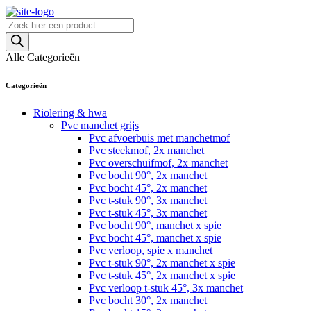
Skip
to
Producten
content
zoeken
Alle Categorieën
Categorieën
Riolering & hwa
Pvc manchet grijs
Pvc afvoerbuis met manchetmof
Pvc steekmof, 2x manchet
Pvc overschuifmof, 2x manchet
Pvc bocht 90°, 2x manchet
Pvc bocht 45°, 2x manchet
Pvc t-stuk 90°, 3x manchet
Pvc t-stuk 45°, 3x manchet
Pvc bocht 90°, manchet x spie
Pvc bocht 45°, manchet x spie
Pvc verloop, spie x manchet
Pvc t-stuk 90°, 2x manchet x spie
Pvc t-stuk 45°, 2x manchet x spie
Pvc verloop t-stuk 45°, 3x manchet
Pvc bocht 30°, 2x manchet