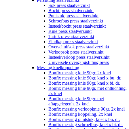
Persfitting staalverzinkt
Sok press staalverzinkt
Bocht press staalverzinkt
Puntstuk press staalverzinkt
Schroefbus press staalverzinkt
Insteekbocht press staalverzinkt
Knie press staalverzinkt
T-stuk press staalverzinkt
Eindkap press staalverzinkt
Overschuifsok press staalverzinkt
Verloopsok press staalverzinkt
Insteekverloop press staalverzinkt
Universele overgangsfitting press
Messing knelkoppeling
Bonfix messing knie 90gr. 2x knel
Bonfix messing knie 90gr. knel x bu. dr.
Bonfix messing knie 90gr. knel x bi. dr.
Bonfix messing knie 90gr. met ontluchting,
2x knel
Bonfix messing knie 90gr. met
aftapgelegenh. 2x knel
Bonfix messing verloopknie 90gr. 2x knel
Bonfix messing koppeling, 2x knel
Bonfix messing puntstuk, knel x bu. dr.
Bonfix messing schroefbus, knel x bi. dr.