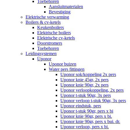
Toebehoren
Aansluitmaterialen
Bevestiging
Elektrische verwarming
Boilers & cv-ketels
Keukenboilers
Elektrische boilers
Elektrische cv-ketels
Doorstromers
Toebehoren
Leidingsystemen
Uponor
Uponor buizen
Water pers fittingen
Uponor sok/koppeling 2x pers
Uponor knie 45gr, 2x pers
Uponor knie 90gr, 2x pers
Uponor verloopkoppeling, 2x pers
Uponor t-stuk 90gr, 3x pers
Uponor verloop t-stuk 90gr, 3x pers
Uponor eindstuk, pers
Uponor t-stuk 90gr, pers x bi
Uponor knie 90gr, pers x bi.
Uponor knie 90gr, pers x bui. dr.
Uponor verloop, pers x bi.