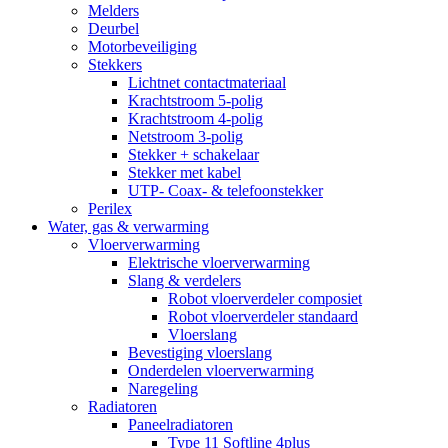
Melders
Deurbel
Motorbeveiliging
Stekkers
Lichtnet contactmateriaal
Krachtstroom 5-polig
Krachtstroom 4-polig
Netstroom 3-polig
Stekker + schakelaar
Stekker met kabel
UTP- Coax- & telefoonstekker
Perilex
Water, gas & verwarming
Vloerverwarming
Elektrische vloerverwarming
Slang & verdelers
Robot vloerverdeler composiet
Robot vloerverdeler standaard
Vloerslang
Bevestiging vloerslang
Onderdelen vloerverwarming
Naregeling
Radiatoren
Paneelradiatoren
Type 11 Softline 4plus