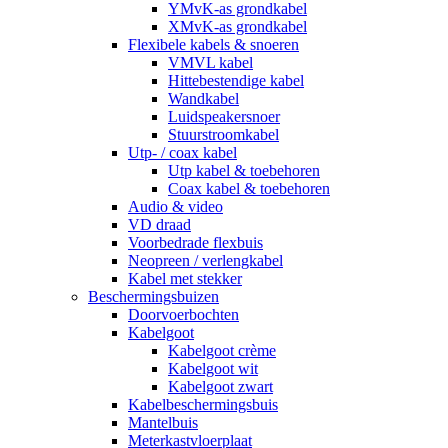
YMvK-as grondkabel
XMvK-as grondkabel
Flexibele kabels & snoeren
VMVL kabel
Hittebestendige kabel
Wandkabel
Luidspeakersnoer
Stuurstroomkabel
Utp- / coax kabel
Utp kabel & toebehoren
Coax kabel & toebehoren
Audio & video
VD draad
Voorbedrade flexbuis
Neopreen / verlengkabel
Kabel met stekker
Beschermingsbuizen
Doorvoerbochten
Kabelgoot
Kabelgoot crème
Kabelgoot wit
Kabelgoot zwart
Kabelbeschermingsbuis
Mantelbuis
Meterkastvloerplaat