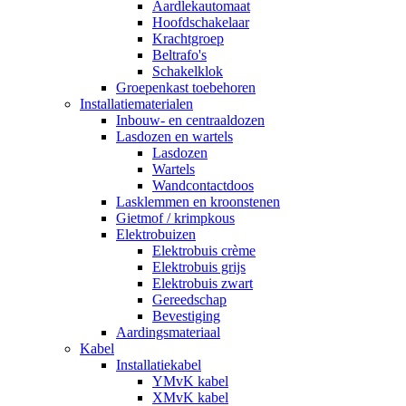
Aardlekautomaat
Hoofdschakelaar
Krachtgroep
Beltrafo's
Schakelklok
Groepenkast toebehoren
Installatiematerialen
Inbouw- en centraaldozen
Lasdozen en wartels
Lasdozen
Wartels
Wandcontactdoos
Lasklemmen en kroonstenen
Gietmof / krimpkous
Elektrobuizen
Elektrobuis crème
Elektrobuis grijs
Elektrobuis zwart
Gereedschap
Bevestiging
Aardingsmateriaal
Kabel
Installatiekabel
YMvK kabel
XMvK kabel