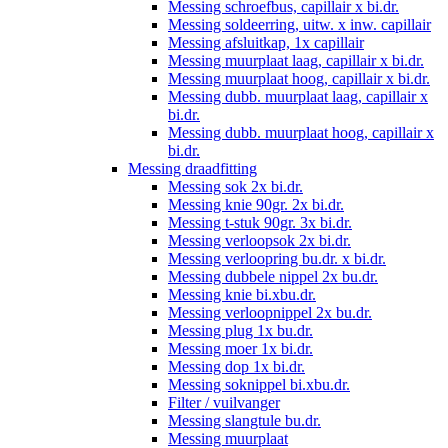
Messing schroefbus, capillair x bi.dr.
Messing soldeerring, uitw. x inw. capillair
Messing afsluitkap, 1x capillair
Messing muurplaat laag, capillair x bi.dr.
Messing muurplaat hoog, capillair x bi.dr.
Messing dubb. muurplaat laag, capillair x
bi.dr.
Messing dubb. muurplaat hoog, capillair x
bi.dr.
Messing draadfitting
Messing sok 2x bi.dr.
Messing knie 90gr. 2x bi.dr.
Messing t-stuk 90gr. 3x bi.dr.
Messing verloopsok 2x bi.dr.
Messing verloopring bu.dr. x bi.dr.
Messing dubbele nippel 2x bu.dr.
Messing knie bi.xbu.dr.
Messing verloopnippel 2x bu.dr.
Messing plug 1x bu.dr.
Messing moer 1x bi.dr.
Messing dop 1x bi.dr.
Messing soknippel bi.xbu.dr.
Filter / vuilvanger
Messing slangtule bu.dr.
Messing muurplaat