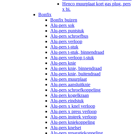
Henco muurplaat kort gas plug, pers
x bi.
Bonfix
Bonfix buizen
Alu-pers sok
Alu-pers puntstuk
Alu-pers schroefbus
Alu-pers verloop
Alu-pers t-stuk
Alu-pers t-stuk, binnendraad
Alu-pers verloop t-stuk
Alu-pers knie
Alu-pers knie, binnendraad
Alu-pers knie, buitendraad
Alu-pers muurplaat
Alu-pers aansluitknie
Alu-pers schroefkoppeling
Alu-pers kogelkraan
Alu-pers eindstuk
Alu-pers x knel verloop
Alu-pers x press verloop
Alu-pers insteek verloop
Alu-pers kniekoppeling
Alu-pers knelset
Alu-pers reparatiekoppeling