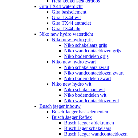
Hera keukenstekkerdoos
Gira TX44 waterdicht
Gira basiselement
Gira TX44 wit
Gira TX44 antraciet
Gira TX44 alu
Niko new hydro waterdicht
Niko new hydro grijs
Niko schakelaars grijs
Niko wandcontactdozen grijs
Niko bodemdelen grijs
Niko new hydro zwart
Niko schakelaars zwart
Niko wandcontactdozen zwart
Niko bodemdelen zwart
Niko new hydro wit
Niko schakelaars wit
Niko bodemdelen wit
Niko wandcontactdozen wit
Busch jaeger inbouw
Busch Jaeger basiselementen
Busch Jaeger Reflex
Busch Jaeger afdekramen
Busch Jager schakelaars
Busch Jaeger wandcontactdozen