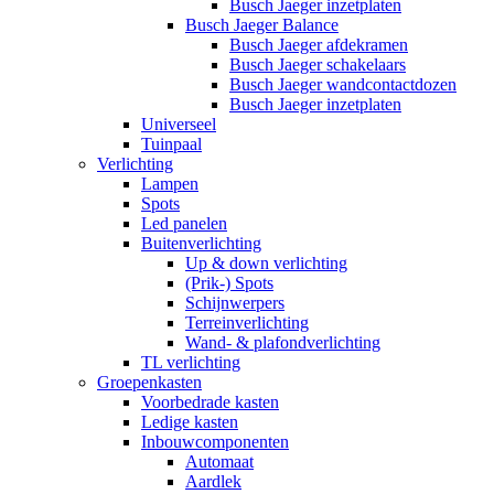
Busch Jaeger inzetplaten
Busch Jaeger Balance
Busch Jaeger afdekramen
Busch Jaeger schakelaars
Busch Jaeger wandcontactdozen
Busch Jaeger inzetplaten
Universeel
Tuinpaal
Verlichting
Lampen
Spots
Led panelen
Buitenverlichting
Up & down verlichting
(Prik-) Spots
Schijnwerpers
Terreinverlichting
Wand- & plafondverlichting
TL verlichting
Groepenkasten
Voorbedrade kasten
Ledige kasten
Inbouwcomponenten
Automaat
Aardlek