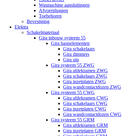
Wasmachine aansluitingen
Afvoerpluggen
Toebehoren
Bevestiging
Elektra
Schakelmateriaal
Gira inbouw systeem 55
Gira basiselementen
Gira schakelaars
Gira dimmers
Gira utp
Gira systeem 55 ZWG
Gira afdekramen ZWG
Gira schakelaars ZWG
Gira inzetplaten ZWG
Gira wandcontactdozen ZWG
Gira systeem 55 CWG
Gira afdekramen CWG
Gira schakelaars CWG
Gira inzetplaten CWG
Gira wandcontactdozen CWG
Gira systeem 55 GRM
Gira afdekramen GRM
Gira inzetplaten GRM