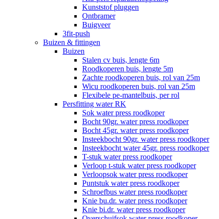
Kunststof pluggen
Ontbramer
Buigveer
3fit-push
Buizen & fittingen
Buizen
Stalen cv buis, lengte 6m
Roodkoperen buis, lengte 5m
Zachte roodkoperen buis, rol van 25m
Wicu roodkoperen buis, rol van 25m
Flexibele pe-mantelbuis, per rol
Persfitting water RK
Sok water press roodkoper
Bocht 90gr. water press roodkoper
Bocht 45gr. water press roodkoper
Insteekbocht 90gr. water press roodkoper
Insteekbocht water 45gr. press roodkoper
T-stuk water press roodkoper
Verloop t-stuk water press roodkoper
Verloopsok water press roodkoper
Puntstuk water press roodkoper
Schroefbus water press roodkoper
Knie bu.dr. water press roodkoper
Knie bi.dr. water press roodkoper
Overschuifsok water press roodkoper