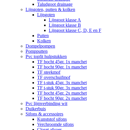
Taludgoot drainage
Lijngoten, putten & kolken
Lijngoten
Lijngoot klasse A
Lijngoot klasse B
Lijngoot klasse C, D, E en F
Putten
Kolken
Dompelpompen
Pompputten
Pvc topfit hulpstukken
TF bocht 45gr. 1x manchet
TF bocht 90gr. 1x manchet
TF steekmof
TF overschuifmof
TF t-stuk 45gr. 3x manchet
TF t-stuk 90gr. 3x manchet
TF bocht 45gr. 2x manchet
TF bocht 90gr. 2x manchet
Pvc lijmverbinding wit
Duikerbuis
Sifons & accessoires
Kunststof sifons
Verchroomde sifons
Closet afvoer