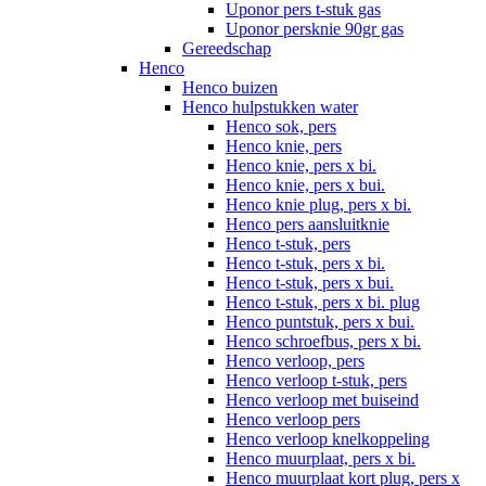
Uponor pers t-stuk gas
Uponor persknie 90gr gas
Gereedschap
Henco
Henco buizen
Henco hulpstukken water
Henco sok, pers
Henco knie, pers
Henco knie, pers x bi.
Henco knie, pers x bui.
Henco knie plug, pers x bi.
Henco pers aansluitknie
Henco t-stuk, pers
Henco t-stuk, pers x bi.
Henco t-stuk, pers x bui.
Henco t-stuk, pers x bi. plug
Henco puntstuk, pers x bui.
Henco schroefbus, pers x bi.
Henco verloop, pers
Henco verloop t-stuk, pers
Henco verloop met buiseind
Henco verloop pers
Henco verloop knelkoppeling
Henco muurplaat, pers x bi.
Henco muurplaat kort plug, pers x