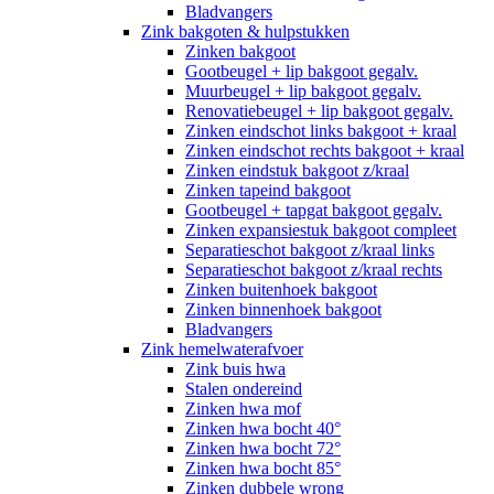
Bladvangers
Zink bakgoten & hulpstukken
Zinken bakgoot
Gootbeugel + lip bakgoot gegalv.
Muurbeugel + lip bakgoot gegalv.
Renovatiebeugel + lip bakgoot gegalv.
Zinken eindschot links bakgoot + kraal
Zinken eindschot rechts bakgoot + kraal
Zinken eindstuk bakgoot z/kraal
Zinken tapeind bakgoot
Gootbeugel + tapgat bakgoot gegalv.
Zinken expansiestuk bakgoot compleet
Separatieschot bakgoot z/kraal links
Separatieschot bakgoot z/kraal rechts
Zinken buitenhoek bakgoot
Zinken binnenhoek bakgoot
Bladvangers
Zink hemelwaterafvoer
Zink buis hwa
Stalen ondereind
Zinken hwa mof
Zinken hwa bocht 40°
Zinken hwa bocht 72°
Zinken hwa bocht 85°
Zinken dubbele wrong