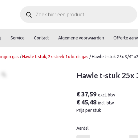
Producten
zoeken
j
Service
Contact
Algemene voorwaarden
Offerte aan
ingen gas
/
Hawle t-stuk, 2x steek 1x bi. dr. gas
/ Hawle t-stuk 25x 3/4″
Hawle t-stuk 25x
€
37,59
excl. btw
€
45,48
incl. btw
Prijs per stuk
Aantal