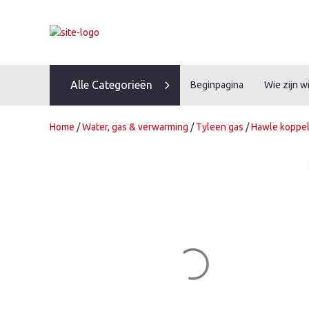
Skip
to
content
Alle Categorieën
Beginpagina
Wie zijn wi
Home
/
Water, gas & verwarming
/
Tyleen gas
/
Hawle koppel