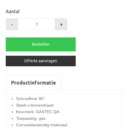
Aantal
-
+
Hawle
knie
32x
Bestellen
1"
bi.dr.
Offerte aanvragen
GAS
aantal
Productinformatie
Schroefknie 90°.
Steek x binnendraad.
Keurmerk: GASTEC QA.
Toepassing: gas .
Corrosiebestendig materiaal.