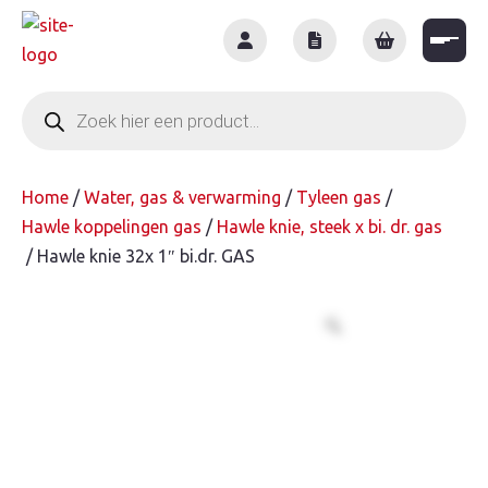
Skip
to
content
Producten
zoeken
Home
/
Water, gas & verwarming
/
Tyleen gas
/
Hawle koppelingen gas
/
Hawle knie, steek x bi. dr. gas
/ Hawle knie 32x 1″ bi.dr. GAS