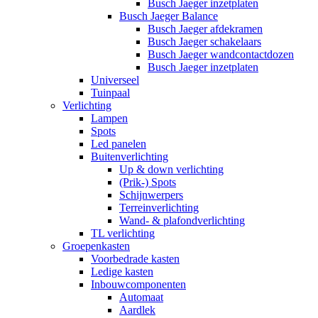
Busch Jaeger inzetplaten
Busch Jaeger Balance
Busch Jaeger afdekramen
Busch Jaeger schakelaars
Busch Jaeger wandcontactdozen
Busch Jaeger inzetplaten
Universeel
Tuinpaal
Verlichting
Lampen
Spots
Led panelen
Buitenverlichting
Up & down verlichting
(Prik-) Spots
Schijnwerpers
Terreinverlichting
Wand- & plafondverlichting
TL verlichting
Groepenkasten
Voorbedrade kasten
Ledige kasten
Inbouwcomponenten
Automaat
Aardlek