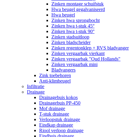
Zinken montage schuifstuk
Hwa beugel gegalvaniseerd
Hwa beugel
Zinken hwa sprongbocht
Zinken hwa t-stuk 45°
Zinken hwa t-stuk 90°
Zinken stadsuitloop
Zinken bladscheider
Zinken regentonklep + RVS bladvanger
Zinken vergaarbak vierkant
Zinken vergaarbak "Oud Hollands"
Zinken vergaarbak mini
Bladvangers
Zink toebehoren
Anti-klimbeugel
Infiltratie
Drainage
Drainagebuis kokos
Drainagebuis PP-450
Mof drainage
T-stuk drainage
Verloopstuk drainage
Eindkap drainage
Riool verloop drainage
Eindbuis drainage