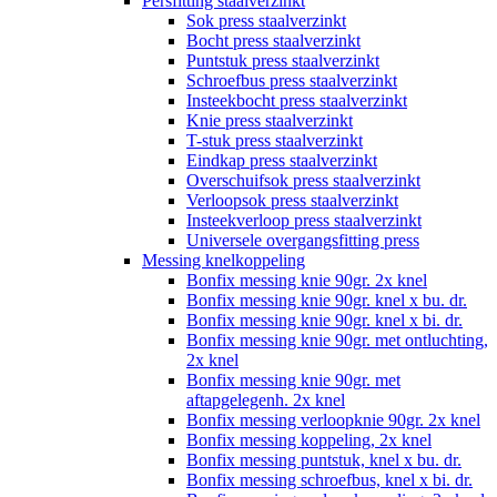
Persfitting staalverzinkt
Sok press staalverzinkt
Bocht press staalverzinkt
Puntstuk press staalverzinkt
Schroefbus press staalverzinkt
Insteekbocht press staalverzinkt
Knie press staalverzinkt
T-stuk press staalverzinkt
Eindkap press staalverzinkt
Overschuifsok press staalverzinkt
Verloopsok press staalverzinkt
Insteekverloop press staalverzinkt
Universele overgangsfitting press
Messing knelkoppeling
Bonfix messing knie 90gr. 2x knel
Bonfix messing knie 90gr. knel x bu. dr.
Bonfix messing knie 90gr. knel x bi. dr.
Bonfix messing knie 90gr. met ontluchting,
2x knel
Bonfix messing knie 90gr. met
aftapgelegenh. 2x knel
Bonfix messing verloopknie 90gr. 2x knel
Bonfix messing koppeling, 2x knel
Bonfix messing puntstuk, knel x bu. dr.
Bonfix messing schroefbus, knel x bi. dr.