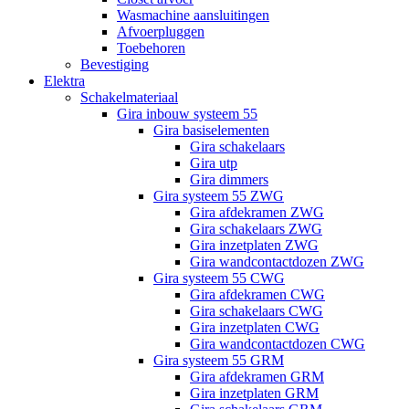
Wasmachine aansluitingen
Afvoerpluggen
Toebehoren
Bevestiging
Elektra
Schakelmateriaal
Gira inbouw systeem 55
Gira basiselementen
Gira schakelaars
Gira utp
Gira dimmers
Gira systeem 55 ZWG
Gira afdekramen ZWG
Gira schakelaars ZWG
Gira inzetplaten ZWG
Gira wandcontactdozen ZWG
Gira systeem 55 CWG
Gira afdekramen CWG
Gira schakelaars CWG
Gira inzetplaten CWG
Gira wandcontactdozen CWG
Gira systeem 55 GRM
Gira afdekramen GRM
Gira inzetplaten GRM