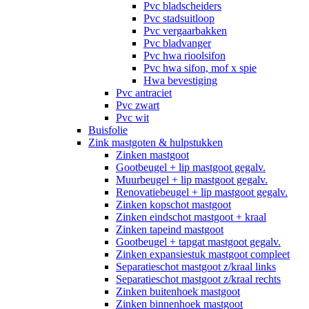
Pvc bladscheiders
Pvc stadsuitloop
Pvc vergaarbakken
Pvc bladvanger
Pvc hwa rioolsifon
Pvc hwa sifon, mof x spie
Hwa bevestiging
Pvc antraciet
Pvc zwart
Pvc wit
Buisfolie
Zink mastgoten & hulpstukken
Zinken mastgoot
Gootbeugel + lip mastgoot gegalv.
Muurbeugel + lip mastgoot gegalv.
Renovatiebeugel + lip mastgoot gegalv.
Zinken kopschot mastgoot
Zinken eindschot mastgoot + kraal
Zinken tapeind mastgoot
Gootbeugel + tapgat mastgoot gegalv.
Zinken expansiestuk mastgoot compleet
Separatieschot mastgoot z/kraal links
Separatieschot mastgoot z/kraal rechts
Zinken buitenhoek mastgoot
Zinken binnenhoek mastgoot