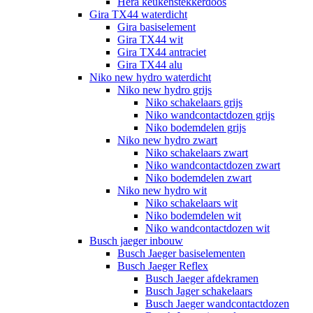
Hera keukenstekkerdoos
Gira TX44 waterdicht
Gira basiselement
Gira TX44 wit
Gira TX44 antraciet
Gira TX44 alu
Niko new hydro waterdicht
Niko new hydro grijs
Niko schakelaars grijs
Niko wandcontactdozen grijs
Niko bodemdelen grijs
Niko new hydro zwart
Niko schakelaars zwart
Niko wandcontactdozen zwart
Niko bodemdelen zwart
Niko new hydro wit
Niko schakelaars wit
Niko bodemdelen wit
Niko wandcontactdozen wit
Busch jaeger inbouw
Busch Jaeger basiselementen
Busch Jaeger Reflex
Busch Jaeger afdekramen
Busch Jager schakelaars
Busch Jaeger wandcontactdozen