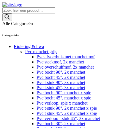
Skip
to
Producten
content
zoeken
Alle Categorieën
Categorieën
Riolering & hwa
Pvc manchet grijs
Pvc afvoerbuis met manchetmof
Pvc steekmof, 2x manchet
Pvc overschuifmof, 2x manchet
Pvc bocht 90°, 2x manchet
Pvc bocht 45°, 2x manchet
Pvc t-stuk 90°, 3x manchet
Pvc t-stuk 45°, 3x manchet
Pvc bocht 90°, manchet x spie
Pvc bocht 45°, manchet x spie
Pvc verloop, spie x manchet
Pvc t-stuk 90°, 2x manchet x spie
Pvc t-stuk 45°, 2x manchet x spie
Pvc verloop t-stuk 45°, 3x manchet
Pvc bocht 30°, 2x manchet