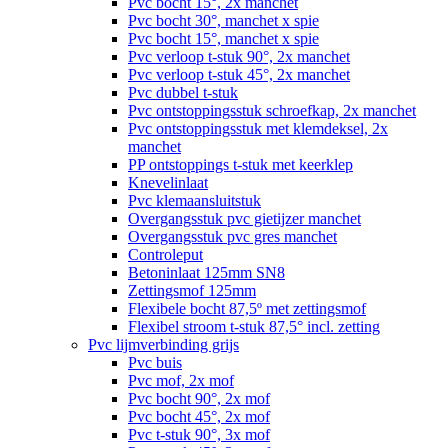
Pvc bocht 15°, 2x manchet
Pvc bocht 30°, manchet x spie
Pvc bocht 15°, manchet x spie
Pvc verloop t-stuk 90°, 2x manchet
Pvc verloop t-stuk 45°, 2x manchet
Pvc dubbel t-stuk
Pvc ontstoppingsstuk schroefkap, 2x manchet
Pvc ontstoppingsstuk met klemdeksel, 2x
manchet
PP ontstoppings t-stuk met keerklep
Knevelinlaat
Pvc klemaansluitstuk
Overgangsstuk pvc gietijzer manchet
Overgangsstuk pvc gres manchet
Controleput
Betoninlaat 125mm SN8
Zettingsmof 125mm
Flexibele bocht 87,5º met zettingsmof
Flexibel stroom t-stuk 87,5° incl. zetting
Pvc lijmverbinding grijs
Pvc buis
Pvc mof, 2x mof
Pvc bocht 90°, 2x mof
Pvc bocht 45°, 2x mof
Pvc t-stuk 90°, 3x mof