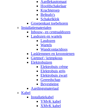
Aardlekautomaat
Hoofdschakelaar
Krachtgroep
Beltrafo's
Schakelklok
Groepenkast toebehoren
Installatiematerialen
Inbouw- en centraaldozen
Lasdozen en wartels
Lasdozen
Wartels
Wandcontactdoos
Lasklemmen en kroonstenen
Gietmof / krimpkous
Elektrobuizen
Elektrobuis crème
Elektrobuis grijs
Elektrobuis zwart
Gereedschap
Bevestiging
Aardingsmateriaal
Kabel
Installatiekabel
YMvK kabel
XMvK kabel