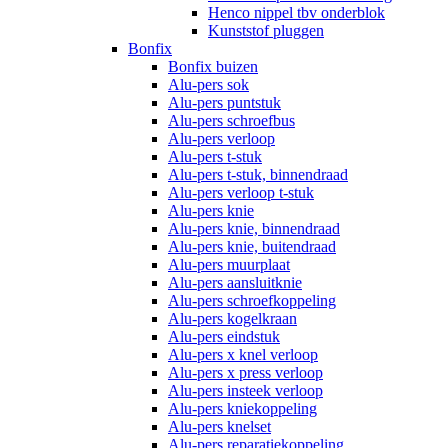
Henco nippel tbv onderblok
Kunststof pluggen
Bonfix
Bonfix buizen
Alu-pers sok
Alu-pers puntstuk
Alu-pers schroefbus
Alu-pers verloop
Alu-pers t-stuk
Alu-pers t-stuk, binnendraad
Alu-pers verloop t-stuk
Alu-pers knie
Alu-pers knie, binnendraad
Alu-pers knie, buitendraad
Alu-pers muurplaat
Alu-pers aansluitknie
Alu-pers schroefkoppeling
Alu-pers kogelkraan
Alu-pers eindstuk
Alu-pers x knel verloop
Alu-pers x press verloop
Alu-pers insteek verloop
Alu-pers kniekoppeling
Alu-pers knelset
Alu-pers reparatiekoppeling