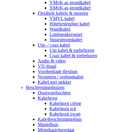
YMvK-as grondkabel
XMvK-as grondkabel
Flexibele kabels & snoeren
VMVL kabel
Hittebestendige kabel
Wandkabel
Luidspeakersnoer
Stuurstroomkabel
Utp- / coax kabel
Utp kabel & toebehoren
Coax kabel & toebehoren
Audio & video
VD draad
Voorbedrade flexbuis
Neopreen / verlengkabel
Kabel met stekker
Beschermingsbuizen
Doorvoerbochten
Kabelgoot
Kabelgoot crème
Kabelgoot wit
Kabelgoot zwart
Kabelbeschermingsbuis
Mantelbuis
Meterkastvloerplaat