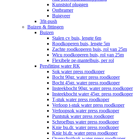
Kunststof pluggen
Ontbramer
Buigveer
3fit-push
Buizen & fittingen
Buizen
Stalen cv buis, lengte 6m
Roodkoperen buis, lengte 5m
Zachte roodkoperen buis, rol van 25m
Wicu roodkoperen buis, rol van 25m
Flexibele pe-mantelbuis, per rol
Persfitting water RK
Sok water press roodkoper
Bocht 90gr. water press roodkoper
Bocht 45gr. water press roodkoper
Insteekbocht 90gr. water press roodkoper
Insteekbocht water 45gr. press roodkoper
T-stuk water press roodkoper
Verloop t-stuk water press roodkoper
Verloopsok water press roodkoper
Puntstuk water press roodkoper
Schroefbus water press roodkoper
Knie bu.dr. water press roodkoper
Knie bi.dr. water press roodkoper
Overschuifsok water press roodkoper