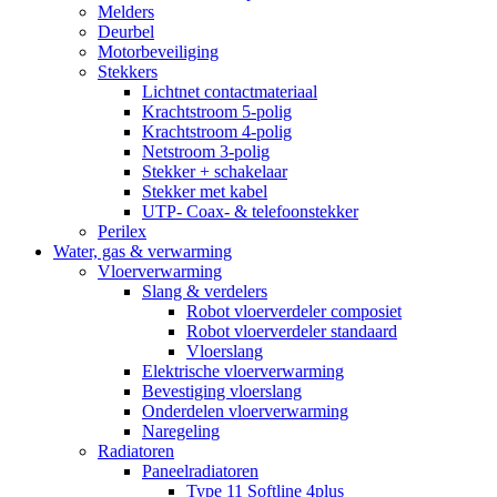
Melders
Deurbel
Motorbeveiliging
Stekkers
Lichtnet contactmateriaal
Krachtstroom 5-polig
Krachtstroom 4-polig
Netstroom 3-polig
Stekker + schakelaar
Stekker met kabel
UTP- Coax- & telefoonstekker
Perilex
Water, gas & verwarming
Vloerverwarming
Slang & verdelers
Robot vloerverdeler composiet
Robot vloerverdeler standaard
Vloerslang
Elektrische vloerverwarming
Bevestiging vloerslang
Onderdelen vloerverwarming
Naregeling
Radiatoren
Paneelradiatoren
Type 11 Softline 4plus