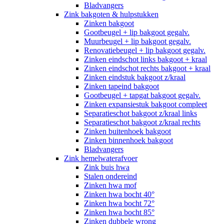
Bladvangers
Zink bakgoten & hulpstukken
Zinken bakgoot
Gootbeugel + lip bakgoot gegalv.
Muurbeugel + lip bakgoot gegalv.
Renovatiebeugel + lip bakgoot gegalv.
Zinken eindschot links bakgoot + kraal
Zinken eindschot rechts bakgoot + kraal
Zinken eindstuk bakgoot z/kraal
Zinken tapeind bakgoot
Gootbeugel + tapgat bakgoot gegalv.
Zinken expansiestuk bakgoot compleet
Separatieschot bakgoot z/kraal links
Separatieschot bakgoot z/kraal rechts
Zinken buitenhoek bakgoot
Zinken binnenhoek bakgoot
Bladvangers
Zink hemelwaterafvoer
Zink buis hwa
Stalen ondereind
Zinken hwa mof
Zinken hwa bocht 40°
Zinken hwa bocht 72°
Zinken hwa bocht 85°
Zinken dubbele wrong