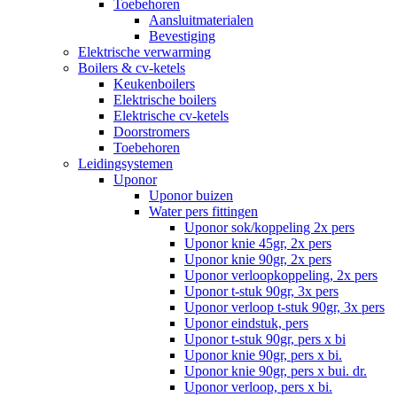
Toebehoren
Aansluitmaterialen
Bevestiging
Elektrische verwarming
Boilers & cv-ketels
Keukenboilers
Elektrische boilers
Elektrische cv-ketels
Doorstromers
Toebehoren
Leidingsystemen
Uponor
Uponor buizen
Water pers fittingen
Uponor sok/koppeling 2x pers
Uponor knie 45gr, 2x pers
Uponor knie 90gr, 2x pers
Uponor verloopkoppeling, 2x pers
Uponor t-stuk 90gr, 3x pers
Uponor verloop t-stuk 90gr, 3x pers
Uponor eindstuk, pers
Uponor t-stuk 90gr, pers x bi
Uponor knie 90gr, pers x bi.
Uponor knie 90gr, pers x bui. dr.
Uponor verloop, pers x bi.