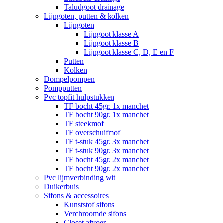
Taludgoot drainage
Lijngoten, putten & kolken
Lijngoten
Lijngoot klasse A
Lijngoot klasse B
Lijngoot klasse C, D, E en F
Putten
Kolken
Dompelpompen
Pompputten
Pvc topfit hulpstukken
TF bocht 45gr. 1x manchet
TF bocht 90gr. 1x manchet
TF steekmof
TF overschuifmof
TF t-stuk 45gr. 3x manchet
TF t-stuk 90gr. 3x manchet
TF bocht 45gr. 2x manchet
TF bocht 90gr. 2x manchet
Pvc lijmverbinding wit
Duikerbuis
Sifons & accessoires
Kunststof sifons
Verchroomde sifons
Closet afvoer