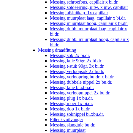
Messing schroefbus, capillair x bi.dr.
Messing soldeerring, uitw. x inw. capillair
Messing afsluitkap, 1x capillair
Messing muurplaat laag, capillair x bi.dr.
Messing muurplaat hoog, capillair x bi.dr.
Messing dubb. muurplaat laag, capillair x
bi.dr.
Messing dubb. muurplaat hoog, capillair x
bi.dr.
Messing draadfitting
Messing sok 2x bi.dr.
Messing knie 90gr. 2x bi.dr.
Messing t-stuk 90gr. 3x bi.dr.
Messing verloopsok 2x bi.dr.
Messing verloopring bu.dr. x bi.dr.
Messing dubbele nippel 2x bu.dr.
Messing knie bi.xbu.dr.
Messing verloopnippel 2x bu.dr.
Messing plug 1x bu.dr.
Messing moer 1x bi.dr.
Messing dop 1x bi.dr.
Messing soknippel bi.xbu.dr.
Filter / vuilvanger
Messing slangtule bu.dr.
Messing muurplaat